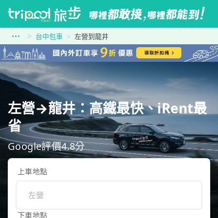
台中包車
左營到龍井
左營→龍井：高鐵最快、iRent最
省
Google評價4.8分
上車地點
下車地點