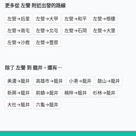
更多從 左營 附近出發的路線
左營→后里
左營→大甲
左營→和平
左營→梧棲
左營→南屯
左營→北屯
左營→石岡
左營→大里
左營→沙鹿
左營→豐原
除了 左營 到 龍井，還有⋯
美濃→龍井
高雄市→龍井
小港→龍井
鼓山→龍井
新興→龍井
前鎮→龍井
楠梓→龍井
杉林→龍井
大社→龍井
六龜→龍井