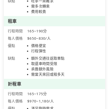
缺點
旺季一票難求
需多次轉乘
費用較貴
租車
行程時間
165~190分
每人價格
$650~830/人
優點
價格便宜
行程彈性
缺點
額外交通往返取車點
取還車時間受限
承擔額外風險
需當天來回或租多天
計程車
行程時間
165~175分
每人價格
$970~1,180/人
優點
滿足臨時需求