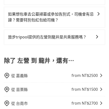
區。 (4) 有較為嚴謹的乘車時間與取消政策。
是沒有較大的七人座或九人座可供選擇，而且無人租車
tripool還是比較划算的。如果你是三人以下要乘車，也
如果您沒有車，想要出門旅遊，最好的替代交通方式要
最令人詬病的就是車況，打開車門才發現仍有上一組乘
可參考tripool的拼車共乘服務，最多可再節省50%的交
看您旅遊的目的地而定。您可以善用大眾運輸，例如：
如果想包車去公墓掃墓或參加告別式，司機會有忌
客遺留的垃圾或者撞凹的車門仍未被修理，每一次租車
通費用。
公車、捷運、客運等，或者考慮租車。如果您想要更便
諱？需要特別包紅包給司機？
都好像在開樂透一樣。另外，偶爾也會遇到明明已經預
利的出行方式，您也可以選擇使用像是旅步提供的包車
約了時間但上一位用戶卻遲遲尚未歸還，又或者要還車
如果您需要包車前往公墓掃墓或參加告別式，一般司機
服務，由專人到府接送，讓您更加輕鬆自在。
時卻偏偏找不到停車位，對於急著用車或者要載其他乘
都會提供接送服務。不過，如果您有其他特殊要求，例
旅步tripool提供的左營到龍井是共乘服務嗎？
客的人來說就有不小的風險。最後，雖然路邊隨租隨還
如需要載運骨灰罈或在車上進行法事等作業，建議在訂
看似方便，但實際使用時還是有其區域的限制，實際可
tripool除了共乘拼車服務外，也有包車到府接送服務，
車前先向客服詢問是否有相應的司機可配合，以避免後
停靠的地點與你的上下車地點仍有段距離，在遇到下雨
預約時都依照乘客需求做選擇。如需專車接送，車內除
續爭議。此外，是否需要給司機紅包或小費，則可以由
天或者載行李時，就顯得非常不便。
了司機以外，從上車到下車期間，都不會再有其他陌生
除了 左營 到 龍井，還有⋯
您自行決定。不過，建議可事先詢問司機是否接受。」
人出現。如選擇共乘服務，則會依照其他共乘乘客做彈
性調度安排，路線上會盡可能以順路為優先，載客數也
from NT$
2500
從
嘉義縣
不會超過座位的上限。
from NT$
1500
從
苗栗縣
from NT$
2700
從
台南市