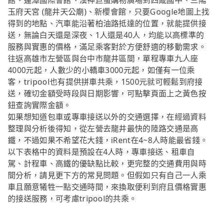
館、蓮潭國際會館、漢神巨蛋購物廣場到四箴國中、三陽
玉府天宮 (龍井天公廟)、新櫻會館，只要Google地圖上找
得到的地點、汽車能沿著柏油路抵達的位置，就能提供接
送，無論白天還是深夜、1人還是40人，均能以高標準的
服務與實惠的價格，滿足乘客對於方便舒適的移動需求。
往返高雄市左營區與台中市龍井區間，單程專車九人座
4000元起，人數少的小轎車3000元起，如僅有一位乘
客，tripool也有提供拼車共乘，1500元就可輕鬆到府接
送，確切金額受時段與日期影響，可點擊頁面上之黃色按
鈕查詢實際金額。
如果想知道包車或專車接送以外的交通選擇，在經過資料
整理與分析後得知，從左營去龍井最快的陸路交通是高
鐵，不過如果不希望花大錢，iRent在4~8人時能最省錢。
以下表格中的資料是預設在4人時，專車接送、租車自
駕、計程車、高鐵的優缺點比較，更完整的交通費用與時
間分析，請見更下方的常見問題。但假如只有自己一人乘
車且願意犧牲一點交通時間，來換取便利到府且價格實惠
的接送服務，可考慮tripool的共乘。