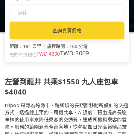
查詢真實價格
距離
：
191 公里
｜
旅程時間
：
160 分鐘
TWD
3069
TWD
4300
您的車資預估
左營到龍井 共乘$1550 九人座包車
$4040
tripool是專為跨縣市、跨鄉鎮的長距離移動所設計的交通
方式，透過線上預約、司機共享、AI調度，藉由提高長途
車輛的使用率來降低乘客的交通費，達成司機與乘客的雙
贏。服務的範圍涵蓋全台各地，從熱點如日光高鐵精品旅