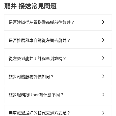
龍井 接送常見問題
是否建議從左營搭乘高鐵前往龍井？
若要從左營搭高鐵前往龍井，高鐵乘坐舒適、省時、較
貴！從最早05:50一直到22:55，左營-台中一天最多有90
是否推薦租車自駕從左營去龍井？
班次高鐵可搭乘。假設從高雄市左營區步行或搭乘公車
如果你有台灣駕照且對自己駕駛技術有信心，且在車上
前往左營高鐵站，接著在站內購買高鐵票、通過閘口、
時不需要閉目養神（因為要自己開車），最重要的是你
並在月台上等待列車的到來，大概又過了20分鐘，再乘
從左營到龍井叫計程車划算嗎？
當天就要來回，那在高雄路邊可隨租隨借的iRent應該是
坐42~69分鐘（平均57分）的高鐵從左營站前往台中高
如選擇小黃直達，在高雄可以透過app叫車的有55688台
你最便宜選擇。註冊完iRent的app後，可以每小時
鐵站，每人票價790元，再用10分鐘出站、等待車站前
灣大車隊、Uber、Line Taxi、Yoxi等，如果在路邊攔不
$115~205承租小轎車，每公里再額外加收$3.2，從左營
排班的計程車，搭上小黃後約花35分鐘、車費500元
旅步司機服務評價如何？
到車，也可考慮打電話至高雄市左營區當地唯一的計程
到龍井的花費預估為$2,600~3,300（金額差異來自於平
後，抵達台中市龍井區的目的地。全程加上轉車時間共1
在 Google 上關於旅步的評論中，許多人都給予旅步司
車行-中華正大車隊等叫車看看。依照里程跳錶計算，價
假日、車款差異、抵達目的地後多久原路返回），雖已
小時58分鐘，假設4位同行，高鐵加轉乘之平均每人花費
機非常高的評價，認為他們非常專業且親切！讓他們的
格約為3,875~4,700元間，但如改預約tripool可省高達
將eTag和可能的每小時40元路邊停車費用預估進去，但
旅步服務跟Uber有什麼不同？
為920元。但如果全程使用tripool並到府專車接送，則
旅程更加順暢和舒適。」
$1,600。綜合以上，無論在價格或服務品質上，tripool
額外的汽車保險與可能的罰單都需自付。再者，和運的
每人平均花費約770元，費時2小時40分鐘。長距離移動
tripool 旅步具備以下特色： (1) 採事前預約制。 (2) 在
都是你從左營到龍井的最佳選擇。
iRent只提供最基本的車型，如Toyota Yaris、Prius C、
確實搭乘高鐵可以比坐車快，但卻要額外支出約600元的
中長程提供最優惠的價格。 (3) 全台服務，不分城市與郊
無車旅遊最好的替代交通方式是？
Vios這類乘坐體驗較差的車款，如果人數超過四位，更
交通費，所以對於不是這麼趕時間的人來說，預約