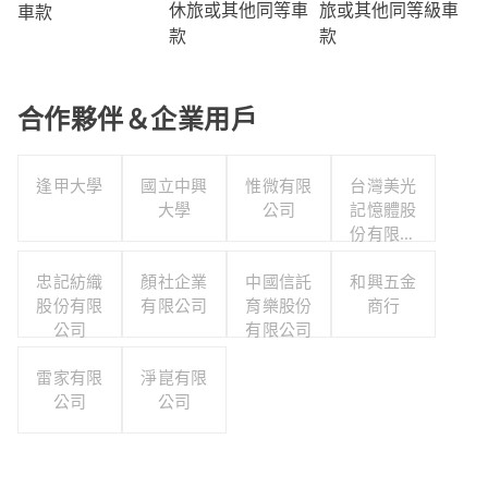
旅或其他同等級車
休旅或其他同等車
車款
款
款
合作夥伴＆企業用戶
逢甲大學
國立中興
惟微有限
台灣美光
大學
公司
記憶體股
份有限公
司
忠記紡織
顏社企業
中國信託
和興五金
股份有限
有限公司
育樂股份
商行
公司
有限公司
雷家有限
淨崑有限
公司
公司