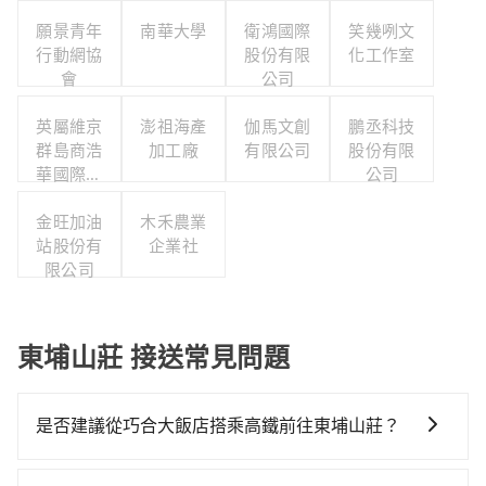
願景青年
南華大學
衛鴻國際
笑幾咧文
行動網協
股份有限
化工作室
會
公司
英屬維京
澎祖海產
伽馬文創
鵬丞科技
群島商浩
加工廠
有限公司
股份有限
華國際人
公司
力顧問股
份有限公
金旺加油
木禾農業
司台灣分
站股份有
企業社
限公司
公司
東埔山莊 接送常見問題
是否建議從巧合大飯店搭乘高鐵前往東埔山莊？
若要從巧合大飯店搭高鐵前往東埔山莊，高鐵較貴、費