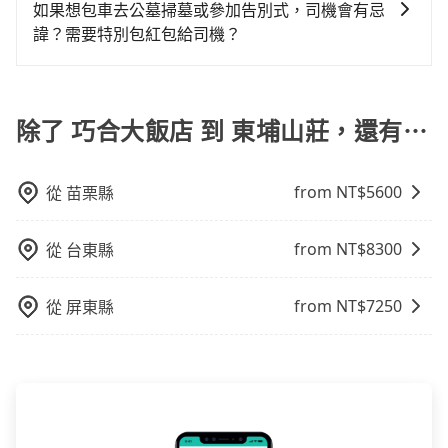
機非常高的評價，認為他們非常專業且親切！讓他們的
攜帶汽車座椅，不僅家中小寶貝坐的舒適習慣。
如果想包車去公墓掃墓或參加告別式，司機會有忌
車或者要載其他乘客的人來說就有不小的風險。最後，
旅程更加順暢和舒適。」
諱？需要特別包紅包給司機？
雖然路邊隨租隨還看似方便，但實際使用時還是有其區
域的限制，實際可停靠的地點與你的上下車地點仍有段
如果您需要包車前往公墓掃墓或參加告別式，一般司機
距離，在遇到下雨天或者載行李時，就顯得非常不便。
都會提供接送服務。不過，如果您有其他特殊要求，例
如需要載運骨灰罈或在車上進行法事等作業，建議在訂
除了 巧合大飯店 到 東埔山莊，還有⋯
車前先向客服詢問是否有相應的司機可配合，以避免後
續爭議。此外，是否需要給司機紅包或小費，則可以由
from NT$
5600
從
苗栗縣
您自行決定。不過，建議可事先詢問司機是否接受。」
from NT$
8300
從
台東縣
from NT$
7250
從
屏東縣