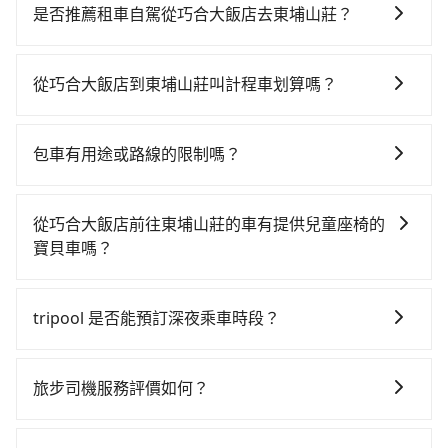
時！從最早06:25一直到23:07，台中-嘉義一天最多有60
是否推薦租車自駕從巧合大飯店去東埔山莊？
班次高鐵可搭乘。假設從巧合大飯店 (台中市中區) 前往
如果你有台灣駕照且對自己駕駛技術有信心，且在車上
最靠近的台中高鐵站，叫一輛計程車花費約300元、車程
時不需要閉目養神（因為要自己開車），最重要的是你
約25分鐘。抵達高鐵站後，步行進站、現場購票並於月
從巧合大飯店到東埔山莊叫計程車划算嗎？
當天就要來回，那在台中路邊可隨租隨借的iRent應該是
台排隊的時間約20分鐘，再乘坐22~37分鐘（平均29
如選擇小黃直達，在台中可以透過app叫車的有55688台
你最便宜選擇。註冊完iRent的app後，可以每小時
分）的高鐵從台中站前往嘉義高鐵站，每人票價380元，
灣大車隊、Uber、Line Taxi、Yoxi等，如果在路邊攔不
$115~205承租小轎車，每公里再額外加收$3.2，從巧合
再用5分鐘出站、等待車站前排班的計程車，搭上小黃後
包車有用途或路線的限制嗎？
到車，也可考慮打電話至附近的計程車隊，如國泰交
大飯店到東埔山莊的花費預估為$2,350~3,000（金額差
約花142分鐘、車費2,600元後，抵達東埔山莊 (嘉義縣
不管是從巧合大飯店前往東埔山莊或是全台灣任何地
通、干城衛星車隊、金鼎順計程車等叫車看看。依照里
異來自於平假日、車款差異、抵達目的地後多久原路返
阿里山鄉) 的目的地。全程加上轉車時間共3小時41分
方，只要是長途交通且途中遵守台灣法律，無論是清明
程跳錶計算，價格約為4,125~5,000元間，但如改預約
回），雖已將eTag和可能的每小時40元路邊停車費用預
從巧合大飯店前往東埔山莊的車有提供兒童座椅的
鐘，假設4位同行，高鐵加轉乘之平均每人花費為1,110
掃墓、包車旅遊、參加喜宴/喪禮、就醫回診、登山露
tripool可省高達$600。但如果要考慮到回程，嘉義縣僅
估進去，但額外的汽車保險與可能的罰單都需自付。再
寶貝車嗎？
元。不過，台中市少部分小黃司機不按表收費，看乘客
營、學生搬家、投票返鄉、商務出差、貴賓來訪、寵物
有合法計程車約330輛，數量約為台中市的4%、密度僅
者，和運的iRent只提供最基本的車型，如Toyota
是外地人便漫天喊價或恣意繞路。但如果全程使用
台灣法律有規定，無論年紀大小，所有乘客乘車時均需
檢疫、預約叫車、機場接送、定期洗腎、包月上下班，
雙北的0.4%，其叫車的難度是雙北市的240倍。再加上
Yaris、Prius C、Vios這類乘坐體驗較差的車款，如果人
tripool並到府專車接送，則每人平均花費約1,100元，
繫好安全帶，如四歲以下或身高不足的幼童無法正常綁
或者任何跨縣市接送的需求，tripool都能滿足你。乘車
台中市有些計程車司機不按錶計費，約有27%會採現場
tripool 是否能預訂深夜乘車時段？
數超過四位，更是沒有較大的七人座或九人座可供選
費時2小時51分鐘。選擇搭乘高鐵而不預約包車，不僅每
安全帶，則需使用嬰兒/兒童座椅或輔以增高墊。如有幼
前一天下午五點以前完成預約，隔天保證出車。如需公
議價，建議最好先上網預約，以免當場被坑受騙。雖然
擇，而且無人租車最令人詬病的就是車況，打開車門才
人至少額外負擔10元車資，而且更會額外浪費50分鐘在
可以的！tripool 旅步全年無休並提供深夜接送服務。
童同行，在預訂tripool的寶貝車時，可以直接在網站勾
司報帳打統編，在結帳時可以受理，並於乘車後一週內
巧合大飯店到東埔山莊的跳表小黃可能較為便宜，但當
發現仍有上一組乘客遺留的垃圾或者撞凹的車門仍未被
轉乘與等車上，現在還不馬上來預約tripool！如果你是
選租用適合1~4歲的兒童汽車座椅或4歲以上的增高墊，
寄出電子收據。
旅步司機服務評價如何？
你們人數超過四位時，叫兩輛計程車的費用就貴了，改
修理，每一次租車都好像在開樂透一樣。另外，偶爾也
三人以下要乘車，也可參考tripool的拼車共乘服務，最
如有新生兒需要0~1歲的嬰兒後向汽座，可先向客服人員
預約一輛tripool的九人座廂型車最高可省$2,600。
會遇到明明已經預約了時間但上一位用戶卻遲遲尚未歸
多可再節省50%的交通費用。
在 Google 上關於旅步的評論中，許多人都給予旅步司
確認庫存再行租用，每個300元。當然，更鼓勵父母自行
還，又或者要還車時卻偏偏找不到停車位，對於急著用