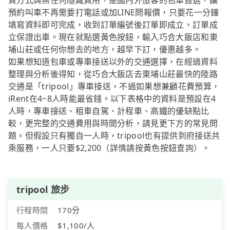
費方式與無任何隱藏費用，是國內外旅客的包車首選，讓
預約叫車不再需要打電話或加LINE問報價，只要花一分鐘
填寫資料即可完成，收到訂單編號後訂單即成立，訂單成
立保證出車。現在就點選黃色按鈕，輸入巧合大飯店和東
埔山莊或任何你想去的地方，越早下訂，優惠越多。
如果想知道包車或專車接送以外的交通選擇，在經過資料
整理與分析後得知，從巧合大飯店去東埔山莊最快的陸路
交通是「tripool」專車接送，不過如果想兼顧花費預算，
iRent在4~8人時能最省錢。以下表格中的資料是預設在4
人時，專車接送、租車自駕、計程車、高鐵的優缺點比
較，更完整的交通費用與時間分析，請見更下方的常見問
題。但假設只有獨自一人時，tripool也有提供到府接送共
乘服務，一人只要$2,200（詳情請按黃色按鈕查詢）。
tripool 旅步
行程時間
170分
每人價格
$1,100/人