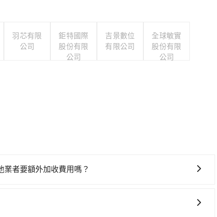
羽芯有限
鉅特國際
吉景數位
全球敏實
公司
股份有限
有限公司
股份有限
公司
公司
他業者要額外加收費用嗎？
。對於偏遠地區，我們提供的價格已經包含了所有基本的費
需要前往的地點屬於高海拔山區等特殊地點，就可能會需要支
查詢到具體的費用。