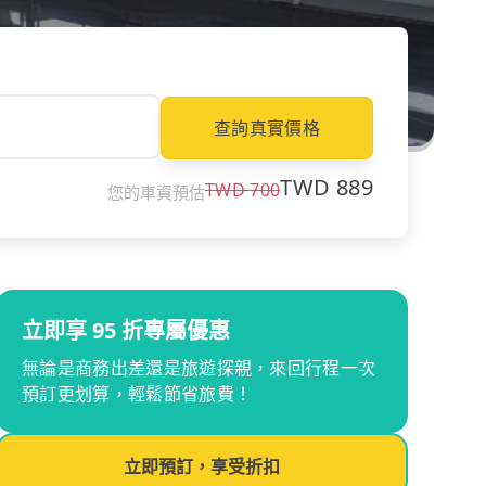
查詢真實價格
TWD
889
TWD
700
您的車資預估
立即享 95 折專屬優惠
無論是商務出差還是旅遊探親，來回行程一次
預訂更划算，輕鬆節省旅費！
立即預訂，享受折扣