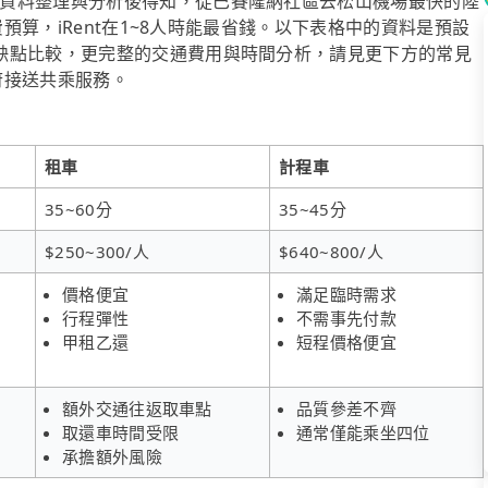
資料整理與分析後得知，從巴賽隆納社區去松山機場最快的陸
費預算，iRent在1~8人時能最省錢。以下表格中的資料是預設
缺點比較，更完整的交通費用與時間分析，請見更下方的常見
到府接送共乘服務。
租車
計程車
35~60分
35~45分
$250~300/人
$640~800/人
價格便宜
滿足臨時需求
行程彈性
不需事先付款
甲租乙還
短程價格便宜
額外交通往返取車點
品質參差不齊
取還車時間受限
通常僅能乘坐四位
承擔額外風險