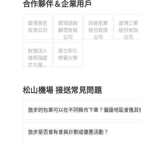
合作夥伴＆企業用戶
豪情廣告
寶璿諮詢
四維航業
康博工業
有限公司
顧問有限
股份有限
股份有限
公司
公司
公司
財團法人
國立彰化
陽明海運
師範大學
文化基金
會陽明海
洋文化藝
術館
松山機場 接送常見問題
旅步的包車可以在不同縣市下車？偏遠地區會像其
旅步的包車服務非常方便，您可以在不同縣市下車
用，不會像其他業者那樣收取額外費用。但如果您
旅步是否會有會員計劃或優惠活動？
付額外的費用，不過別擔心，您可以透過旅步官網