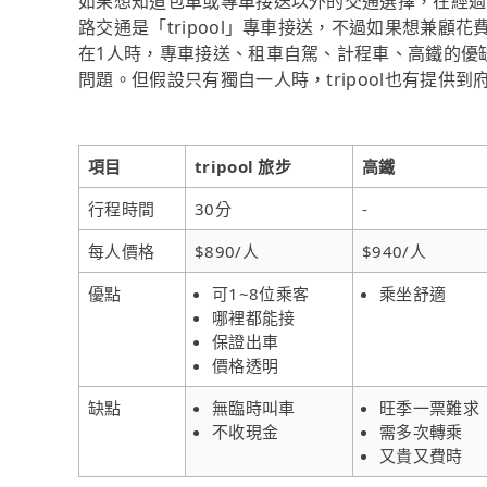
如果想知道包車或專車接送以外的交通選擇，在經過
路交通是「tripool」專車接送，不過如果想兼顧花
在1人時，專車接送、租車自駕、計程車、高鐵的優
問題。但假設只有獨自一人時，tripool也有提供
項目
tripool 旅步
高鐵
行程時間
30分
-
每人價格
$890/人
$940/人
優點
可1~8位乘客
乘坐舒適
哪裡都能接
保證出車
價格透明
缺點
無臨時叫車
旺季一票難求
不收現金
需多次轉乘
又貴又費時