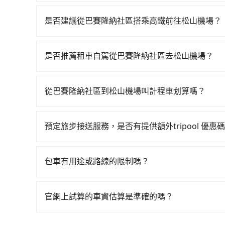
您可以關注我們的官網、社交媒體或訂閱電子郵件
是否建議從巴賽隆納社區搭乘高鐵前往松山機場？
從巴賽隆納社區搭高鐵去松山機場絕非最佳選擇，高
班車次，從最早06:15到22:50，過了末班車到
是否推薦租車自駕從巴賽隆納社區去松山機場？
市中正區) 前往最靠近的南港高鐵站，叫一輛計程車
如果你有台灣駕照且對自己駕駛技術有信心，且需要
現場購票並於月台排隊的時間約20分鐘，再乘坐7
該適合你。註冊完iRent的app後，可以每小時$
價40元，再用15分鐘出站、等待車站前排班的計程
從巴賽隆納社區到松山機場叫計程車划算嗎？
加收$3.2，從巴賽隆納社區到松山機場的花費預估為$
(台北市松山區) 的目的地。全程加上轉車時間共1
如選擇小黃直達，在基隆可以透過app叫車的有556
預估進去，但額外的汽車保險與可能的罰單都需自付。再
使用tripool並到府專車接送，則僅需花費約89
慮打電話至附近的計程車隊，如正德交通、聯興計
Yaris、Prius C、Vios這類乘坐體驗較差
擔50元車資，而且更會額外浪費61分鐘在轉乘與等車
預定旅步接送服務，是否有提供額外tripool 優惠
640~800元間。雖然巴賽隆納社區到松山機場
擇，而且無人租車最令人詬病的就是車況，打開車
旅步有針對已訂購去程，但也有回程需求的乘客提
車的費用就貴了，如選擇tripool的九人座，可用
理，每一次租車都好像在開樂透一樣。另外，偶爾
價錢更優惠」，即可獲取回程95折折價券，供您預
又或者要還車時卻偏偏找不到停車位，對於急著用
包車有用途或路線的限制嗎？
邊隨租隨還看似方便，但實際使用時還是有其區域
不管是從巴賽隆納社區前往松山機場或是全台灣任
遇到下雨天或者載行李時，就顯得非常不便。
墓、包車旅遊、參加喜宴/喪禮、就醫回診、登山
官網上試算的車資估算是準確的嗎？
疫、預約叫車、機場接送、定期洗腎、包月上下班，或
因為官網的試算價格是即時的，如果您試算完後即
天下午五點以前完成預約，隔天保證出車。如需公