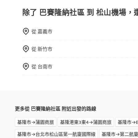
子收據。
除了 巴賽隆納社區 到 松山機場，
從
嘉義市
從
新竹市
從
台南市
更多從 巴賽隆納社區 附近出發的路線
基隆市→蒲園商旅
基隆港東3東4→蒲園商旅
基隆市→Bank
基隆市→台北市松山區第一航廈國際線
基隆市→第二航