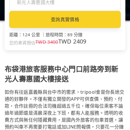
查詢真實價格
距離
：
124 公里
｜
旅程時間
：
89 分鐘
TWD
2409
TWD
3400
您的車資預估
布袋港旅客服務中心門口前路旁到新
光人壽惠國大樓接送
如你有往返嘉義縣與台中市的需求，tripool會是你長途交
通的好夥伴。不僅有獨立開發的APP可供查價、預約、付
款，合作註冊的合法司機超過五千位，確保每位乘客不論
過年過節還是清晨深夜上下班，都有人能服務。透明的收
費方式與無任何隱藏費用，是國內外旅客的包車首選，讓
預約叫車不再需要打電話或加LINE問報價，只要花一分鐘