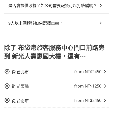
港旅客服務中心門口前路旁到新光人壽惠國大樓的最佳
就是車況，打開車門才發現仍有上一組乘客遺留的垃圾
恣意繞路。但如果全程使用tripool並到府專車接送，則
指定車款服務的需求，可以先將您的需先提供旅步，會
約，隔天保證出車。如需公司報帳打統編，在結帳時可
是否會提供收據？如公司需要報帳可以打統編嗎？
選擇。
或者撞凹的車門仍未被修理，每一次租車都好像在開樂
每人平均花費約600元，費時1小時29分鐘。選擇搭乘高
有專人回覆您。
以受理，並於乘車後一週內寄出電子收據。
透一樣。另外，偶爾也會遇到明明已經預約了時間但上
鐵而不預約包車，不僅每人至少額外負擔30元車資，而
在乘車結束後一週內，tripool都會透過第三方系統寄出
一位用戶卻遲遲尚未歸還，又或者要還車時卻偏偏找不
且更會額外浪費18分鐘在轉乘與等車上，現在還不馬上
旅行業代收轉付電子收據，如果公司需要報公帳，在預
9人以上團體該如何選擇車輛？
到停車位，對於急著用車或者要載其他乘客的人來說就
來預約tripool！如果你是三人以下要乘車，也可參考
約付款前可以輸入公司的抬頭與統編，可向國稅局報
有不小的風險。最後，雖然路邊隨租隨還看似方便，但
tripool的拼車共乘服務，最多可再節省50%的交通費
在Line群組或Facebook社團裡，有司機標榜能提供乘坐
帳，且免加收5%稅金。在收到後，可自行列印留存或報
實際使用時還是有其區域的限制，實際可停靠的地點與
用。
9人以上之廂型車，其實屬違法。在現行法律下，營業小
帳，完全符合台灣的法律規範。
你的上下車地點仍有段距離，在遇到下雨天或者載行李
客車最多座位數量就是9人，如扣掉司機就只能乘坐8位
除了 布袋港旅客服務中心門口前路旁
時，就顯得非常不便。
乘客，如果要10人以上就是營業大客車的範疇，也就是
到 新光人壽惠國大樓，還有⋯
中型巴士或大型遊覽車。非法改裝的車輛，不僅與車輛
行照不符，連司機的駕照都會不符。在路上被警察盤查
請下車終止行程事小，如果發生意外，保險公司可不予
from NT$
2450
從
台北市
賠償就事大了。千萬別為了省小錢而把朋友親人的安全
給賭上。通常人數沒有超過10位，建議預約一台九人座
from NT$
1250
從
苗栗縣
與一台小轎車比較划算，如人數超過12位就一定是叫一
台中巴比較方便。但也有例外，比方說有些山區或路段
是禁止大客車通行的，建議在預定時最好先與車行或平
from NT$
2450
從
台南市
台確認。