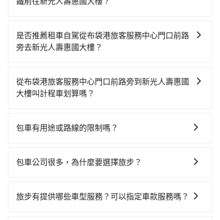
鐵前往新光人壽惠國大樓？
若要從布袋港旅客服務中心門口前路旁搭高鐵前往新光
人壽惠國大樓，高鐵較貴、費時、轉車麻煩，且難叫計
是否推薦租車自駕從布袋港旅客服務中心門口前路
程車前往高鐵站！從最早06:21一直到23:27，嘉義-台中
旁去新光人壽惠國大樓？
一天最多有60班次高鐵可搭乘。假設從布袋港旅客服務
如果你有台灣駕照且對自己駕駛技術有信心，且在車上
中心門口前路旁 (嘉義縣布袋鎮) 前往最靠近的嘉義高鐵
時不需要閉目養神（因為要自己開車），最重要的是你
站，叫一輛計程車花費約700元、車程約37分鐘。抵達
從布袋港旅客服務中心門口前路旁到新光人壽惠國
當天就要來回，那在嘉義路邊可隨租隨借的iRent應該是
高鐵站後，步行進站、現場購票並於月台排隊的時間約
大樓叫計程車划算嗎？
你最便宜選擇。註冊完iRent的app後，可以每小時
15分鐘，再乘坐22~35分鐘（平均28分）的高鐵從嘉義
如選擇小黃直達，在嘉義可以透過app叫車的有55688台
$115~205承租小轎車，每公里再額外加收$3.2，從布袋
站前往台中高鐵站，每人票價380元，再用10分鐘出
灣大車隊。依照里程跳錶計算，價格約為2,555~3,100元
港旅客服務中心門口前路旁到新光人壽惠國大樓的花費
站、等待車站前排班的計程車，搭上小黃後約花17分
包車有用途或路線的限制嗎？
間，但如改預約tripool可省高達$700。但如果你無法提
預估為$1,650~2,150（金額差異來自於平假日、車款差
鐘、車費300元後，抵達新光人壽惠國大樓 (台中市西屯
不管是從布袋港旅客服務中心門口前路旁前往新光人壽
前預約，或偏好臨時叫車，那要注意嘉義縣僅有合法計
異、抵達目的地後多久原路返回），雖已將eTag和可能
區) 的目的地。全程加上轉車時間共1小時47分鐘，假設
惠國大樓或是全台灣任何地方，只要是長途交通且途中
程車約330輛，計程車密度為雙北的0.4%，也就是說要
的每小時40元路邊停車費用預估進去，但額外的汽車保
包車公司很多，為什麼要選擇旅步？
4位同行，高鐵加轉乘之平均每人花費為630元。不過嘉
遵守台灣法律，無論是清明掃墓、包車旅遊、參加喜宴/
臨時叫到小黃的難度是台北或新北的200倍之多。再加上
險與可能的罰單都需自付。再者，和運的iRent只提供最
義縣領有合法執照的計程車僅有300多輛，計程車的密度
旅步非常重視司機的審查和車輛的維護，我們的價格政
喪禮、就醫回診、登山露營、學生搬家、投票返鄉、商
嘉義縣有些計程車司機不按錶計費，約有47%會採現場
基本的車型，如Toyota Yaris、Prius C、Vios這類乘坐
為雙北的0.4%，換句話說，臨時要叫小黃的難度是雙北
策也是完全透明的，不會有任何隱藏費用。此外，我們
務出差、貴賓來訪、寵物檢疫、預約叫車、機場接送、
議價，建議最好先上網預約，以免當場被坑受騙。綜合
旅步有提供哪些車型服務？可以指定車款服務嗎？
體驗較差的車款，如果人數超過四位，更是沒有較大的
大城市的200倍。縱使幸運攔到一輛小黃了，嘉義縣少部
提供更彈性的取消訂單規定，並致力於提供高品質的包
定期洗腎、包月上下班，或者任何跨縣市接送的需求，
以上，無論在價格或服務品質上，tripool都是你從布袋
七人座或九人座可供選擇，而且無人租車最令人詬病的
分小黃司機不按表收費，看乘客是外地人便漫天喊價或
旅步有提供小轎車、休旅車、九人座供您選擇，若您有
車服務。選擇旅步絕對是明智的選擇之一。
tripool都能滿足你。乘車前一天下午五點以前完成預