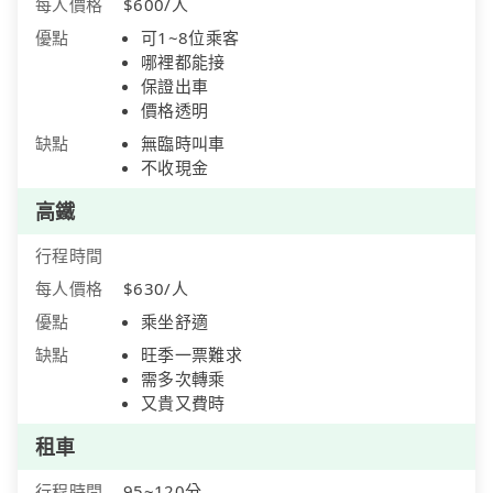
每人價格
$600/人
優點
可1~8位乘客
哪裡都能接
保證出車
價格透明
缺點
無臨時叫車
不收現金
高鐵
行程時間
每人價格
$630/人
優點
乘坐舒適
缺點
旺季一票難求
需多次轉乘
又貴又費時
租車
行程時間
95~120分