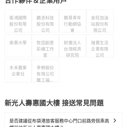
合作夥伴＆企業用戶
衛鴻國際
鵬丞科技
願景青年
金旺加油
股份有限
股份有限
行動網協
站股份有
公司
公司
會
限公司
南華大學
牧田創意
財團法人
瑞寶生活
彩繪工作
台灣經濟
企業有限
室
研究院
公司
木禾農業
爭鮮股份
企業社
有限公司
職工福利
委員會
新光人壽惠國大樓 接送常見問題
是否建議從布袋港旅客服務中心門口前路旁搭乘高