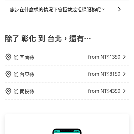
根據google的評價，tripool的服務品質整體上是非常穩
到訂單編號後，隨即會在手機上收到簡訊以及電子郵件
時卻偏偏找不到停車位，對於急著用車或者要載其他乘
上，現在還不馬上來預約tripool！如果你是三人以下要
定及可靠的，大多數的使用者都給予了高分評價。此
確認信，如此就完成預約了，而司機與車輛的詳細資
旅步在什麼樣的情況下會拒載或拒絕服務呢？
客的人來說就有不小的風險。最後，雖然路邊隨租隨還
乘車，也可參考tripool的拼車共乘服務，最多可再節省
外，tripool司機專業的駕駛和親切服務態度也獲得了許
料，將於乘車前一晚八點透過SMS和EMAIL提供。一旦
看似方便，但實際使用時還是有其區域的限制，實際可
50%的交通費用。
當您使用 tripool 旅步乘車日期當天，若發生以下 3 項
多好評，價格透明無隱藏費用、相比其他業者提供的用
付款完畢，tripool保證出車。一般建議出發前一天中午
停靠的地點與你的上下車地點仍有段距離，在遇到下雨
原因，司機有權拒絕服務： 1) 當日搭車人數或行李超過
車前一日凌晨6點前取消均可無條件全額退費的承諾，讓
以前完成預約，越早下訂價格越低價，如臨時需要，前
天或者載行李時，就顯得非常不便。
訂購時填寫的數量。請務必確實填寫當日實際攜帶的行
除了 彰化 到 台北，還有⋯
您的旅程能更有彈性及保障。
一天傍晚五點前仍會收單，最遲如當天下午過後乘車，
李及乘坐的總人數，包含成人及兒童／嬰幼兒。 2) 孩童
四小時前仍能預約。
同行，卻無自備或加購兒童座椅。提醒您，為了保護孩
from NT$
1350
從
宜蘭縣
童的安全，依道路交通安全規則規定，四歲以下的孩童
必須乘坐兒童座椅。 3) 搭乘寵物友善專車卻沒有裝籠。
避免影響行車安全，請您務將寵物置入提籠或提袋內。
from NT$
8150
從
台東縣
from NT$
4350
從
南投縣