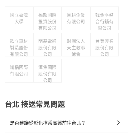
國立臺灣
福龍國際
巨耕企業
韓金季整
大學
投資股份
有限公司
合行銷有
有限公司
限公司
歐立車材
明基電通
財團法人
台豐興業
製造股份
股份有限
天主教耶
股份有限
有限公司
公司
穌會
公司
鐵橋國際
滙集國際
有限公司
股份有限
公司
台北 接送常見問題
是否建議從彰化搭乘高鐵前往台北？