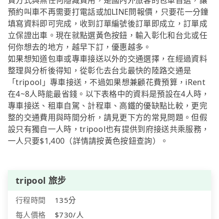
費方式與無任何隱藏費用，是國內外旅客的包車首選，讓
預約叫車不再需要打電話或加LINE問報價，只要花一分鐘
填寫資料即可完成，收到訂單編號後訂單即成立，訂單成
立保證出車。現在就點選黃色按鈕，輸入彰化和台北或任
何你想去的地方，越早下訂，優惠越多。
如果想知道包車或專車接送以外的交通選擇，在經過資料
整理與分析後得知，從彰化去台北最快的陸路交通是
「tripool」專車接送，不過如果想兼顧花費預算，iRent
在4~8人時能最省錢。以下表格中的資料是預設在4人時，
專車接送、租車自駕、計程車、高鐵的優缺點比較，更完
整的交通費用與時間分析，請見更下方的常見問題。但假
設只有獨自一人時，tripool也有提供到府接送共乘服務，
一人只要$1,400（詳情請按黃色按鈕查詢）。
tripool 旅步
行程時間
135分
每人價格
$730/人