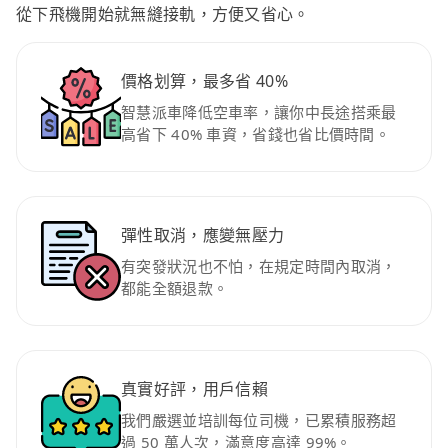
從下飛機開始就無縫接軌，方便又省心。
價格划算，最多省 40%
智慧派車降低空車率，讓你中長途搭乘最
高省下 40% 車資，省錢也省比價時間。
彈性取消，應變無壓力
有突發狀況也不怕，在規定時間內取消，
都能全額退款。
真實好評，用戶信賴
我們嚴選並培訓每位司機，已累積服務超
過 50 萬人次，滿意度高達 99%。