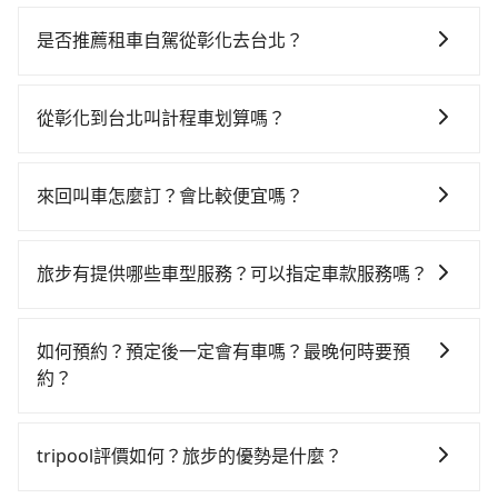
若要從彰化搭高鐵前往台北，高鐵較貴、費時，且難叫
計程車前往高鐵站！從最早06:05一直到23:03，台中-台
是否推薦租車自駕從彰化去台北？
北一天最多有105班次高鐵可搭乘。假設從彰化 (彰化縣
如果你有台灣駕照且對自己駕駛技術有信心，且在車上
鹿港鎮) 前往最靠近的台中高鐵站，叫一輛計程車花費約
時不需要閉目養神（因為要自己開車），最重要的是你
600元、車程約45分鐘。抵達高鐵站後，步行進站、現
從彰化到台北叫計程車划算嗎？
當天就要來回，那在彰化路邊可隨租隨借的iRent應該是
場購票並於月台排隊的時間約20分鐘，再乘坐43~69分
如選擇小黃直達，在彰化可以透過app叫車的有55688台
你最便宜選擇。註冊完iRent的app後，可以每小時
鐘（平均57分）的高鐵從台中站前往台北高鐵站，每人
灣大車隊、Uber和Yoxi，如果在路邊攔不到車，也可考
$115~205承租小轎車，每公里再額外加收$3.2，從彰化
票價700元，再用15分鐘出站、等待車站前排班的計程
來回叫車怎麼訂？會比較便宜嗎？
慮打電話至彰鹿計程車等叫車看看。依照里程跳錶計
到台北的花費預估為$2,400~3,050（金額差異來自於平
車，搭上小黃後約花16分鐘、車費200元後，抵達台北
為了乘客未來可能的訂單修改或取消，每筆訂單只含一
算，價格約為3,710~4,500元間，但如改預約tripool可
假日、車款差異、抵達目的地後多久原路返回），雖已
(台北市萬華區) 的目的地。全程加上轉車時間共2小時33
趟車的資訊，所以如果需要來回叫車，請分兩筆訂單預
省高達$1,600。但如果你無法提前預約，或偏好臨時叫
將eTag和可能的每小時40元路邊停車費用預估進去，但
旅步有提供哪些車型服務？可以指定車款服務嗎？
分鐘，假設4位同行，高鐵加轉乘之平均每人花費為900
定。至於價格已經市場最優惠，並無特別針對來回車趟
車，那要注意彰化縣僅有合法計程車約1,640輛，計程車
額外的汽車保險與可能的罰單都需自付。再者，和運的
元。不過彰化縣領有合法執照的計程車僅有1,600多輛，
旅步有提供小轎車、休旅車、九人座供您選擇，若您有
做額外折扣，但如果手上有優惠代碼，歡迎直接使用，
密度為雙北的3.7%，也就是說要臨時叫到小黃的難度是
iRent只提供最基本的車型，如Toyota Yaris、Prius C、
計程車的密度為雙北的3.7%，換句話說，臨時要叫小黃
指定車款服務的需求，可以先將您的需先提供旅步，會
不限單程或來回。
台北或新北的30倍之多。再加上彰化縣有些計程車司機
如何預約？預定後一定會有車嗎？最晚何時要預
Vios這類乘坐體驗較差的車款，如果人數超過四位，更
的難度是雙北大城市的30倍。縱使幸運攔到一輛小黃
有專人回覆您。
不按錶計費，約有25%會採現場議價，建議最好先上網
約？
是沒有較大的七人座或九人座可供選擇，而且無人租車
了，彰化縣少部分小黃司機不按表收費，看乘客是外地
預約，以免當場被坑受騙。綜合以上，無論在價格或服
最令人詬病的就是車況，打開車門才發現仍有上一組乘
人便漫天喊價或恣意繞路。但如果全程使用tripool並到
如要預約從彰化前往台北的專車接送服務，可直接線上
務品質上，tripool都是你從彰化到台北的最佳選擇。
客遺留的垃圾或者撞凹的車門仍未被修理，每一次租車
府專車接送，則每人平均花費約730元，費時2小時17分
輸入上下車地點或地址，三秒內即可查到真實價格，照
tripool評價如何？旅步的優勢是什麼？
都好像在開樂透一樣。另外，偶爾也會遇到明明已經預
鐘。選擇搭乘高鐵而不預約包車，不僅每人至少額外負
著步驟填寫完乘客資料與線上刷卡，訂單即成立。在拿
約了時間但上一位用戶卻遲遲尚未歸還，又或者要還車
擔170元車資，而且更會額外浪費16分鐘在轉乘與等車