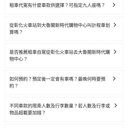
租車代駕有什麼車款供選擇？可指定九人座嗎？
tripool提供的車型以五人座小轎車、休旅車與九人座箱
型車為主，車款品牌以豐田Toyota、福特Ford、福斯
從彰化火車站到大魯閣新時代購物中心叫計程車划
VW為主，其中也有少量進口車像凌志Lexus、特斯拉
算嗎？
Tesla、賓士Benz等高級車款。全部五年內合法營業用
如選擇小黃直達，在彰化可以透過app叫車的有55688台
車，百分百無菸車，乘客均有最高500萬乘客險。如果有
灣大車隊、Uber和Yoxi，如果在路邊攔不到車，也可考
特殊需求或人數較多，需要大T保母車、20人座中巴、
是否推薦租車自駕從彰化火車站去大魯閣新時代購
慮打電話至彰化火車站附近的計程車隊，如雅客計程
40人座大巴或遊覽車，可特別填單並另外報價。
物中心？
車、三民汽車行、彰化市Taxi計程車等叫車看看。依照
如果你有台灣駕照且對自己駕駛技術有信心，且需要絕
里程跳錶計算，價格約為630~800元間。不過彰化縣僅
對的時間彈性，最重要的是你當天就要來回，那在彰化
有合法計程車約1,640輛，計程車密度為雙北的3.7%，也
如何預約？預定後一定會有車嗎？最晚何時要預
路邊可隨租隨借的iRent應該是你最便宜選擇。註冊完
就是說要臨時叫到小黃的難度是台北或新北的30倍之
約？
iRent的app後，可以每小時$115~205承租小轎車，每
多。再加上彰化縣有些計程車司機不按錶計費，約有
如要預約從彰化火車站前往大魯閣新時代購物中心的專
公里再額外加收$3.2，從彰化火車站到大魯閣新時代購
25%會採現場議價，建議最好先上網預約，以免當場被
車接送服務，可直接線上輸入上下車地點或地址，三秒
物中心的花費預估為$650~1,100（金額差異來自於平假
坑受騙。雖然彰化火車站到大魯閣新時代購物中心的跳
不同車款的限乘人數及行李數量？若人數及行李或
內即可查到真實價格，照著步驟填寫完乘客資料與線上
日、車款差異、抵達目的地後多久原路返回），雖已將
表小黃可能較為便宜，但仍有臨時攔不到車以及計程車
物品超載要加錢？
刷卡，訂單即成立。在拿到訂單編號後，隨即會在手機
eTag和可能的每小時40元路邊停車費用預估進去，但額
司機不跳錶計費的風險，如你們人數在五人以上，分坐
我們提供不同種類的車輛，讓您根據需求選擇最適合您
上收到簡訊以及電子郵件確認信，如此就完成預約了，
外的汽車保險與可能的罰單都需自付。再者，和運的
兩台計程車就不太方便，反而能事先預約且品質穩定的