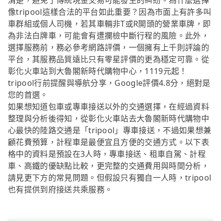
清楚，避免了傳統現金交易可能發生的糾紛。為什麼選擇
像tripool這樣合法的平台如此重要？因為市面上有許多叫
車群組或個人司機，若其車輛非T或R開頭的營業車牌，即
為非法白牌車，可能會有遭攔檢中斷行程的風險。此外，
選擇服務前，務必參考網路評價，一個擁有上千則評論的
平台，其服務品質遠比只有零星評價的更為穩定可靠。從
彰化火車站到大魯閣新時代購物中心，1119元起！
tripool行前提醒與導航分享，Google評價4.8分，絕對是
您的首選。
如果想知道包車或專車接送以外的交通選擇，在經過資料
整理與分析後得知，從彰化火車站去大魯閣新時代購物中
心最快的陸路交通是「tripool」專車接送，不過如果想兼
顧花費預算，計程車是最便宜且方便的交通方式。以下表
格中的資料是預設在3人時，專車接送、租車自駕、計程
車、高鐵的優缺點比較，更完整的交通費用與時間分析，
請見更下方的常見問題。但假設只有獨自一人時，tripool
也有提供到府接送共乘服務。