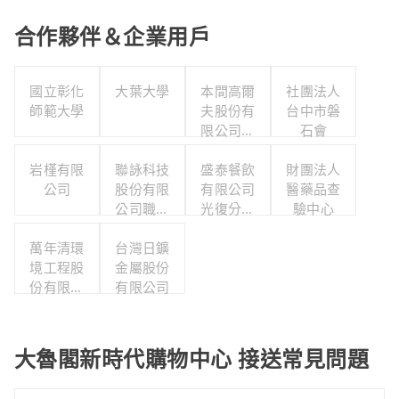
合作夥伴＆企業用戶
國立彰化
大葉大學
本間高爾
社團法人
師範大學
夫股份有
台中市磐
限公司台
石會
中門市部
岩槿有限
聯詠科技
盛泰餐飲
財團法人
公司
股份有限
有限公司
醫藥品查
公司職工
光復分公
驗中心
福利委員
司
萬年清環
台灣日鑛
會
境工程股
金屬股份
份有限公
有限公司
司
大魯閣新時代購物中心 接送常見問題