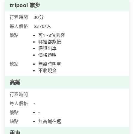
tripool 旅步
行程時間
30分
每人價格
$370/人
優點
可1~8位乘客
哪裡都能接
保證出車
價格透明
缺點
無臨時叫車
不收現金
高鐵
行程時間
每人價格
-
優點
-
缺點
無高鐵往返
租車