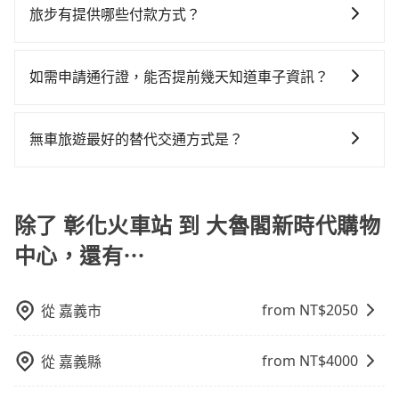
的車型。 五人座驕車可乘坐三位乘客，並可攜帶三個隨
而司機與車輛的詳細資料，將於乘車前一晚八點透過
iRent只提供最基本的車型，如Toyota Yaris、Prius C、
旅步有提供哪些付款方式？
tripool，可能更適合你。
身行李與兩個30吋行李箱 五人座休旅車可乘坐四位乘
SMS和EMAIL提供。一旦付款完畢，tripool保證出車。
Vios這類乘坐體驗較差的車款，如果人數超過四位，更
目前提供信用卡 (VISA/MasterCard/JCB)、簽帳卡 (金融
客，並可攜帶四個隨身行李與三個30吋行李箱 九人座廂
一般建議出發前一天中午以前完成預約，越早下訂價格
是沒有較大的七人座或九人座可供選擇，而且無人租車
信用卡)、先享後付的AFTEE，您可以在訂單確認後的14
型車可乘坐八位乘客，並可攜帶八個隨身行李與六個30
越低價，如臨時需要，前一天傍晚五點前仍會收單，最
如需申請通行證，能否提前幾天知道車子資訊？
最令人詬病的就是車況，打開車門才發現仍有上一組乘
天內完成付款即可。
吋行李箱。 為了確保行車安全及遵守相關法規，我們不
遲如當天下午過後乘車，四小時前仍能預約。
客遺留的垃圾或者撞凹的車門仍未被修理，每一次租車
為了讓旅步貴賓能夠享有更多取消訂單的彈性，我們提
能超載人數。 如果您攜帶的行李或物品較多，我們會根
都好像在開樂透一樣。另外，偶爾也會遇到明明已經預
供用車前一天凌晨六點前取消訂單的服務。所以我們會
據情況收取微搬家費用，費用在300至500元之間。
無車旅遊最好的替代交通方式是？
約了時間但上一位用戶卻遲遲尚未歸還，又或者要還車
在用車前一天才開始安排車輛，並於用車前一天晚上8點
時卻偏偏找不到停車位，對於急著用車或者要載其他乘
如果您沒有車，想要出門旅遊，最好的替代交通方式要
提供服務司機和車輛資訊。如果您有特殊的用車需求，
客的人來說就有不小的風險。最後，雖然路邊隨租隨還
看您旅遊的目的地而定。您可以善用大眾運輸，例如：
可事先將您的需求寄至旅步的客服信箱：
看似方便，但實際使用時還是有其區域的限制，實際可
公車、捷運、客運等，或者考慮租車。如果您想要更便
除了 彰化火車站 到 大魯閣新時代購物
booking@tripool.app，將有專人協助回覆確認是否能
停靠的地點與你的上下車地點仍有段距離，在遇到下雨
利的出行方式，您也可以選擇使用像是旅步提供的包車
協助安排。」
天或者載行李時，就顯得非常不便。
中心，還有⋯
服務，由專人到府接送，讓您更加輕鬆自在。
from NT$
2050
從
嘉義市
from NT$
4000
從
嘉義縣