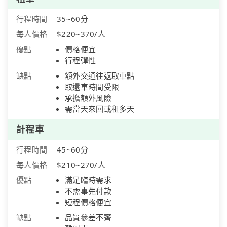
行程時間
35~60分
每人價格
$220~370/人
優點
價格便宜
行程彈性
缺點
額外交通往返取車點
取還車時間受限
承擔額外風險
需當天來回或租多天
計程車
行程時間
45~60分
每人價格
$210~270/人
優點
滿足臨時需求
不需事先付款
短程價格便宜
缺點
品質參差不齊