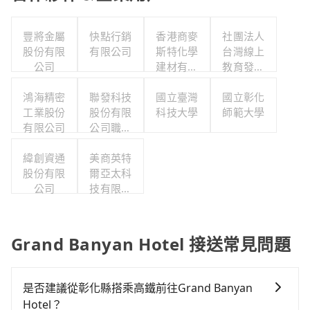
豐將金屬
快點行銷
香港商麥
社團法人
股份有限
有限公司
斯特化學
台灣線上
公司
建材有限
教育發展
公司台灣
協會
鴻海精密
聯發科技
國立臺灣
分公司
國立彰化
工業股份
股份有限
科技大學
師範大學
有限公司
公司職工
福利委員
緯創資通
美商英特
會
股份有限
爾亞太科
公司
技有限公
司
Grand Banyan Hotel 接送常見問題
是否建議從彰化縣搭乘高鐵前往Grand Banyan
Hotel？