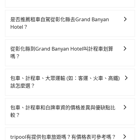
若要從彰化縣搭高鐵前往Grand Banyan Hotel，高鐵較
貴、費時，且難叫計程車前往高鐵站！從最早06:25一直
是否推薦租車自駕從彰化縣去Grand Banyan
到23:07，台中-台南一天最多有74班次高鐵可搭乘。假
Hotel？
設從彰化縣鹿港鎮前往最靠近的台中高鐵站，叫一輛計
如果你有台灣駕照且對自己駕駛技術有信心，且在車上
程車花費約600元、車程約45分鐘。抵達高鐵站後，步
時不需要閉目養神（因為要自己開車），最重要的是你
行進站、現場購票並於月台排隊的時間約20分鐘，再乘
從彰化縣到Grand Banyan Hotel叫計程車划算
當天就要來回，那在彰化路邊可隨租隨借的iRent應該是
坐36~54分鐘（平均45分）的高鐵從台中站前往台南高
嗎？
你最便宜選擇。註冊完iRent的app後，可以每小時
鐵站，每人票價650元，再用5分鐘出站、等待車站前排
如選擇小黃直達，在彰化可以透過app叫車的有55688台
$115~205承租小轎車，每公里再額外加收$3.2，從彰化
班的計程車，搭上小黃後約花40分鐘、車費300元後，
灣大車隊、Uber和Yoxi，如果在路邊攔不到車，也可考
縣（鹿港鎮）到Grand Banyan Hotel的花費預估為
抵達Grand Banyan Hotel (台南市北區) 的目的地。全
包車、計程車、大眾運輸 (如：客運、火車、高鐵)
慮打電話至彰鹿計程車等叫車看看。依照里程跳錶計
$1,850~2,450（金額差異來自於平假日、車款差異、抵
程加上轉車時間共2小時33分鐘，假設3位同行，高鐵加
該怎麼選？
算，價格約為2,770~3,300元間，但如改預約tripool可
達目的地後多久原路返回），雖已將eTag和可能的每小
轉乘之平均每人花費為950元。不過彰化縣領有合法執照
在選擇交通方式時，您可依下列建議的考慮因素做選
省高達$700。但如果你無法提前預約，或偏好臨時叫
時40元路邊停車費用預估進去，但額外的汽車保險與可
的計程車僅有1,600多輛，計程車的密度為雙北的3.7%，
擇： 預算：不同交通工具價格不同，可先確定您的預
車，那要注意彰化縣僅有合法計程車約1,640輛，計程車
能的罰單都需自付。再者，和運的iRent只提供最基本的
包車、計程車和白牌車資的價格差異與優缺點比
換句話說，臨時要叫小黃的難度是雙北大城市的30倍。
算。計程車最貴，而大眾運輸通常較便宜。 行程：需多
密度為雙北的3.7%，也就是說要臨時叫到小黃的難度是
車型，如Toyota Yaris、Prius C、Vios這類乘坐體驗較
較？
縱使幸運攔到一輛小黃了，彰化縣少部分小黃司機不按
點停留的行程建議可選可客製化行程的包車，如果時間
台北或新北的30倍之多。如果當天或隔天也要原路返
差的車款，如果人數超過四位，更是沒有較大的七人座
表收費，看乘客是外地人便漫天喊價或恣意繞路。但如
包車、計程車或白牌車。主要價格差異和優缺點如下： -
比較寬鬆且不介意耗時轉乘可選大眾運輸或較貴的計程
回，台南市北區的計程車也不是這麼好叫，建議事先做
或九人座可供選擇，而且無人租車最令人詬病的就是車
果全程使用tripool並到府專車接送，則每人平均花費約
包車：優點是搭乘舒適可以根據自己的需求安排時間和
車。 旅行人數：人數多時包車較方便舒適且每個人攤提
好規劃。再加上彰化縣有些計程車司機不按錶計費，約
tripool有提供包車旅遊嗎？有價格表可參考嗎？
況，打開車門才發現仍有上一組乘客遺留的垃圾或者撞
850元，費時1小時44分鐘。選擇搭乘高鐵而不預約包