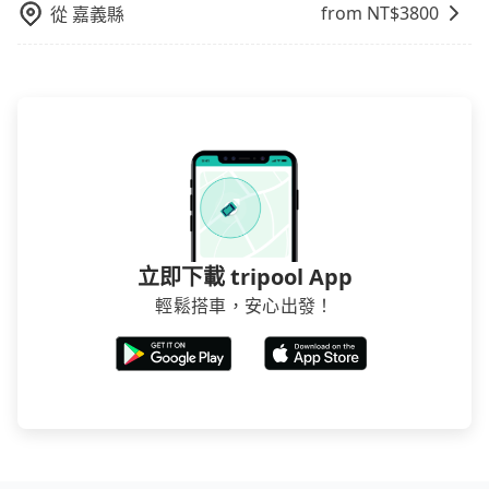
賣的現象，便有可能到了現場卻沒房可住的窘境，所以
from NT$
3800
從
嘉義縣
在預定時要不選擇評分高、評論多的飯店，不然就是還
要再人工電話與飯店確認。預訂民宿方面，如不怕麻
煩，有些時候直接打電話問的價格可能比民宿訂房網來
得便宜，但缺點就是多數要匯款並再人工確認。假如不
介意多花一點錢省下這些瑣碎的事，台灣本土的AsiaYo
或者國際Airbnb都值得推薦。
立即下載 tripool App
輕鬆搭車，安心出發！