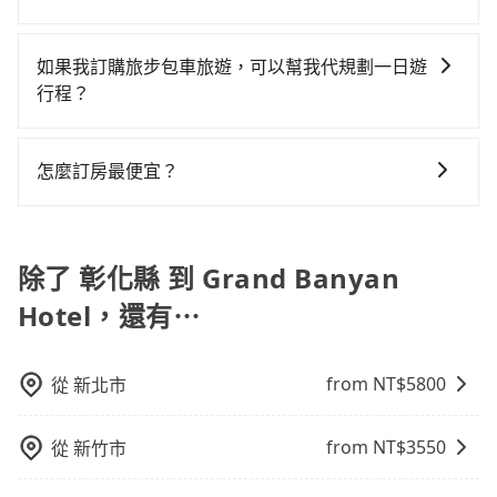
地點上車較客製化。此外，司機還會提供各種旅遊建議
下來的車資也比較便宜，人數少可搭乘大眾運輸或計程
有25%會採現場議價，建議最好先上網預約，以免當場
凹的車門仍未被修理，每一次租車都好像在開樂透一
車，不僅每人至少額外負擔100元車資，而且更會額外浪
tripool提供全台各地包括Grand Banyan Hotel與彰化
與資訊。長途接送價格比計程車車資更優惠。 - 計程
車。 時間：需在特定時間到達目的地可選包車或計程
被坑受騙。綜合以上，無論在價格或服務品質上，
樣。另外，偶爾也會遇到明明已經預約了時間但上一位
費49分鐘在轉乘與等車上，現在還不馬上來預約
縣的包車旅遊，從單純的單趟接送到算時間的計時包車
車：優點是24小時隨叫隨到，價格按錶計費，但若遇交
車，不趕時間即可選用大眾運輸。 便利性：需要便利性
如果我訂購旅步包車旅遊，可以幫我代規劃一日遊
tripool都是你從彰化縣到Grand Banyan Hotel的最佳
用戶卻遲遲尚未歸還，又或者要還車時卻偏偏找不到停
tripool！如果你僅有兩位乘車，也可參考tripool的拼車
都有，可彈性選擇2~12小時的服務，滿足家族出遊、朋
通塞車時亦會加收延遲費用，一般屬短程接駁為主。 -
和方便性可選包車和計程車，喜歡探險和體驗當地文化
行程？
選擇。
車位，對於急著用車或者要載其他乘客的人來說就有不
共乘服務，最多可再節省50%的交通費用。
友聚會、婚喪喜慶等不同的需求。價格透明、無隱藏費
白牌車：優點是價格相對較低，有的還可喊價。但安全
則可搭乘大眾運輸。
小的風險。最後，雖然路邊隨租隨還看似方便，但實際
抱歉！目前旅步的包車服務只能提供交通接送服務，暫
用，網站試算即真實價格，免去來回電話確認。一天包
性和服務質量無法保障，需要自行承擔風險，遇到狀況
使用時還是有其區域的限制，實際可停靠的地點與你的
時還沒有規劃行程的服務。
車的價格可能跟其他車隊相差無幾，但是如果只需要短
事後也無法申訴退費。
怎麼訂房最便宜？
上下車地點仍有段距離，在遇到下雨天或者載行李時，
時數或者單程專車服務者，敢大聲說我們價格絕對最划
就顯得非常不便。
現在旅客預訂飯店已經很少透過旅行社，大多是透過
算。網站上可直接挑選小轎車、休旅車、或九人座箱型
OTA (online travel agent) 來完成，除了可以快速依據
車，如需10人以上巴士，請來信洽詢。
地區、價位、人數、特殊需求來搜尋適合的旅店與房
除了 彰化縣 到 Grand Banyan
型，更重要的是通常價格是官網的6~8折，如果又有加入
Hotel，還有⋯
會員或者使用特定的信用卡，還可以累積點數做現金回
饋或未來換取免費的住房。台灣人常用的線上訂房平台
有Booking.com、Agoda.com、Hotels.com、
from NT$
5800
從
新北市
Expedia.com、Trip.com等。正常來說，線上刷卡付款
完後預定就完成，事先不用電話確認空房，事後也不用
from NT$
3550
從
新竹市
告知付款完畢，一切都能在網路上操作。但有些較冷門
或規模較小的飯店，有可能再多平台同時上架而發生超