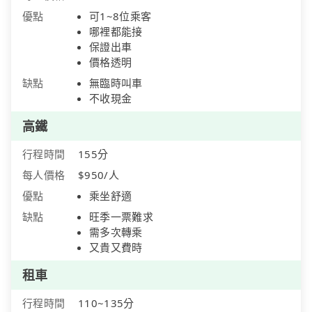
優點
可1~8位乘客
哪裡都能接
保證出車
價格透明
缺點
無臨時叫車
不收現金
高鐵
行程時間
155分
每人價格
$950/人
優點
乘坐舒適
缺點
旺季一票難求
需多次轉乘
又貴又費時
租車
行程時間
110~135分