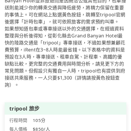
Banyan Hotel並非旅遊而是因商洽公或其他目的，包車接
送則能減少你的轉乘交通與降低疲勞，將精力保留在重要
的事情上。可在網站上點選黃色按鈕，跳轉至tripool官網
後選擇「計時包車」，就可依照旅客的需求預約叫車。
如果想知道包車或專車接送以外的交通選擇，在經過資料
整理與分析後得知，從彰化縣去Grand Banyan Hotel最
快的陸路交通是「tripool」專車接送，不過如果想兼顧花
費預算，iRent在3~8人時能最省錢。以下表格中的資料是
預設在3人時，專車接送、租車自駕、計程車、高鐵的優
缺點比較，更完整的交通費用與時間分析，請見更下方的
常見問題。但假設只有獨自一人時，tripool也有提供到府
接送共乘服務，一人只要$1,300（詳情請按黃色按鈕查
詢）。
tripool 旅步
行程時間
105分
每人價格
$850/人