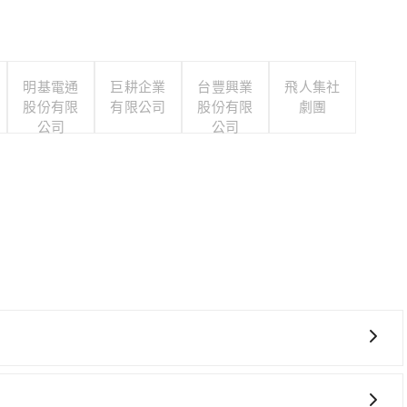
明基電通
巨耕企業
台豐興業
飛人集社
股份有限
有限公司
股份有限
劇團
公司
公司
適、較貴、費時，且難叫計程車前往高鐵站！從最早06:05
高鐵可搭乘。假設從彰化縣福興鄉前往最靠近的台中高鐵站，叫一