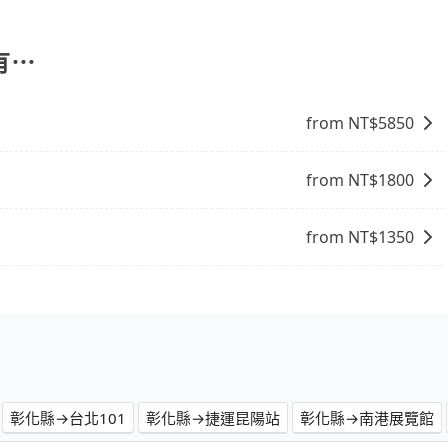
停靠，您可以參考我們的「加點服務」，每個點距離在 5 公
5 分鐘。加點費用可以在乘車當天下車前給司機現付。如果您選
外支付費用。
有⋯
from NT$
5850
from NT$
1800
from NT$
1350
彰化縣→台北101
彰化縣→捷運昆陽站
彰化縣→南港展覽館