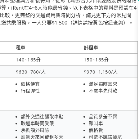
資料整理與分析後得知，從彰化縣去台北市懷愛館最快的陸路
預算，iRent在4~8人時能最省錢。以下表格中的資料是預設在4
比較，更完整的交通費用與時間分析，請見更下方的常見問
接送共乘服務，一人只要$1,500（詳情請按黃色按鈕查詢）。
租車
計程車
140~165分
150~165分
$630~780/人
$970~1,150/人
價格便宜
滿足臨時需求
行程彈性
不需事先付款
額外交通往返取車點
品質參差不齊
取還車時間受限
難叫車
承擔額外風險
價格貴
需當天來回或租多天
可能不跳錶被坑