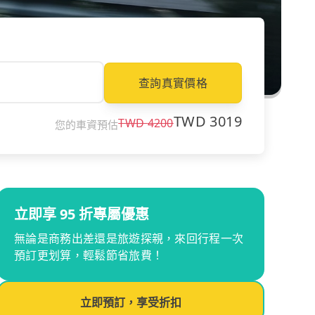
查詢真實價格
TWD
3019
TWD
4200
您的車資預估
立即享 95 折專屬優惠
無論是商務出差還是旅遊探親，來回行程一次
預訂更划算，輕鬆節省旅費！
立即預訂，享受折扣