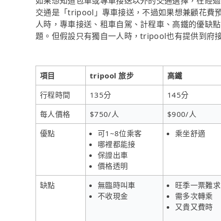
如果想知道包車或專車接送以外的交通選擇，在經過
交通是「tripool」專車接送，不過如果想兼顧花費
人時，專車接送、租車自駕、計程車、高鐵的優缺點
題。但假設只有獨自一人時，tripool也有提供到府
項目
tripool 旅步
高鐵
行程時間
135分
145分
每人價格
$750/人
$900/人
優點
可1~8位乘客
乘坐舒適
哪裡都能接
保證出車
價格透明
缺點
無臨時叫車
旺季一票難求
不收現金
需多次轉乘
又貴又費時