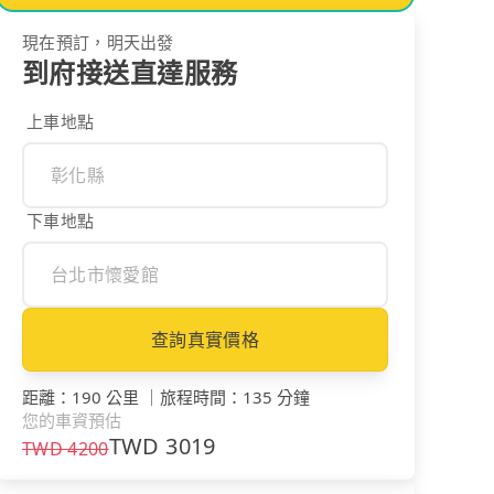
現在預訂，明天出發
到府接送直達服務
上車地點
下車地點
查詢真實價格
距離
：
190 公里
｜
旅程時間
：
135 分鐘
您的車資預估
TWD
3019
TWD
4200