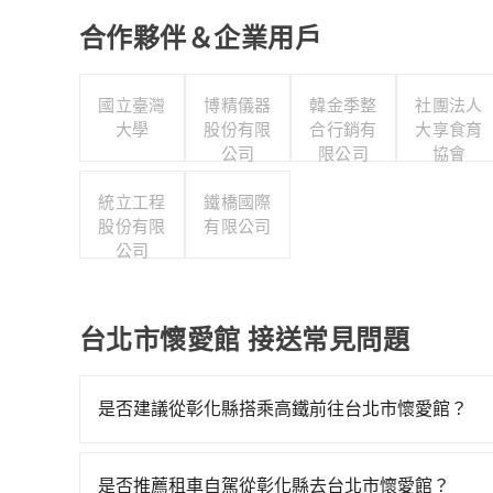
合作夥伴＆企業用戶
國立臺灣
博精儀器
韓金季整
社團法人
大學
股份有限
合行銷有
大享食育
公司
限公司
協會
統立工程
鐵橋國際
股份有限
有限公司
公司
台北市懷愛館 接送常見問題
是否建議從彰化縣搭乘高鐵前往台北市懷愛館？
若要從彰化縣搭高鐵前往台北市懷愛館，高鐵乘坐舒
一直到23:03，台中-台北一天最多有105班次
是否推薦租車自駕從彰化縣去台北市懷愛館？