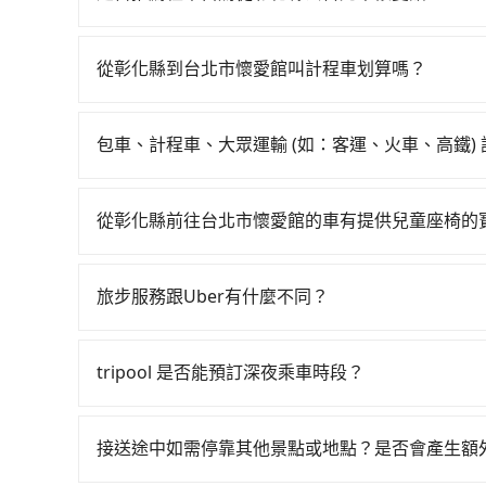
輛計程車花費約600元、車程約40分鐘。抵達高
如果你有台灣駕照且對自己駕駛技術有信心，且在
乘坐43~69分鐘（平均57分）的高鐵從台中站前
天就要來回，那在彰化路邊可隨租隨借的iRent應該
排班的計程車，搭上小黃後約花20分鐘、車費200
從彰化縣到台北市懷愛館叫計程車划算嗎？
$115~205承租小轎車，每公里再額外加收$3.
轉車時間共2小時24分鐘，假設4位同行，高鐵加
如選擇小黃直達，在彰化可以透過app叫車的有556
$2,500~3,100（金額差異來自於平假日、車款
車僅有1,600多輛，計程車的密度為雙北的3.7
慮打電話至35計程車等叫車看看。依照里程跳錶計算，價格
時40元路邊停車費用預估進去，但額外的汽車保險與
運攔到一輛小黃了，彰化縣少部分小黃司機不按表
包車、計程車、大眾運輸 (如：客運、火車、高鐵)
$1,600。但如果你無法提前預約，或偏好臨時叫車
車型，如Toyota Yaris、Prius C、Vio
用tripool並到府專車接送，則每人平均花費約7
在選擇交通方式時，您可依下列建議的考慮因素做
雙北的3.7%，也就是說要臨時叫到小黃的難度是
或九人座可供選擇，而且無人租車最令人詬病的就
人至少額外負擔150元車資，而且更會額外浪費9分鐘
程車最貴，而大眾運輸通常較便宜。 行程：需多
計費，約有25%會採現場議價，建議最好先上網預
的車門仍未被修理，每一次租車都好像在開樂透一
從彰化縣前往台北市懷愛館的車有提供兒童座椅的
三人以下要乘車，也可參考tripool的拼車共乘服
且不介意耗時轉乘可選大眾運輸或較貴的計程車。
上，tripool都是你從彰化縣到台北市懷愛館的最
遲遲尚未歸還，又或者要還車時卻偏偏找不到停車
台灣法律有規定，無論年紀大小，所有乘客乘車時
也比較便宜，人數少可搭乘大眾運輸或計程車。 
險。最後，雖然路邊隨租隨還看似方便，但實際使
全帶，則需使用嬰兒/兒童座椅或輔以增高墊。如有幼
可選用大眾運輸。 便利性：需要便利性和方便性
旅步服務跟Uber有什麼不同？
點仍有段距離，在遇到下雨天或者載行李時，就顯
租用適合1~4歲的兒童汽車座椅或4歲以上的增高
輸。
tripool 旅步具備以下特色： (1) 採事前預約制。
認庫存再行租用，每個300元。當然，更鼓勵父母
區。 (4) 有較為嚴謹的乘車時間與取消政策。
tripool 是否能預訂深夜乘車時段？
可以的！tripool 旅步全年無休並提供深夜接送服
接送途中如需停靠其他景點或地點？是否會產生額