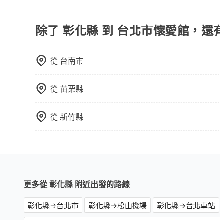
當您預約旅步的「單程專車」，如果需要在途中加點
里內，需額外支付 200 元，且每個點最多停留 
擇「計時包車」，中途需要加點停靠，則不需要額
除了 彰化縣 到 台北市懷愛館，還
從
台南市
從
苗栗縣
從
新竹縣
更多從 彰化縣 附近出發的路線
彰化縣→台北市
彰化縣→松山機場
彰化縣→台北車站