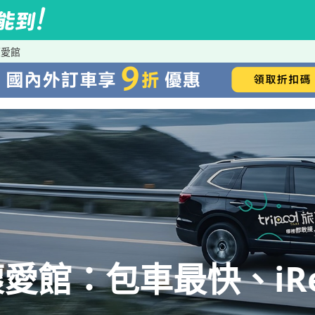
懷愛館
愛館：包車最快、iRe