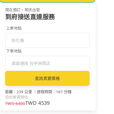
現在預訂，明天出發
到府接送直達服務
上車地點
下車地點
查詢真實價格
距離
：
239 公里
｜
旅程時間
：
167 分鐘
您的車資預估
TWD
4539
TWD
6400