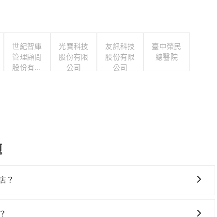
世紀智庫
光寶科技
友訊科技
臺中榮民
管理顧問
股份有限
股份有限
總醫院
股份有限
公司
公司
公司
題
店？
高鐵較貴、費時，且難叫計程車前往高鐵站！不過從最早一班車
26班次，如果行程緊湊或趕不上末班車，那就該考慮預約專車接
？