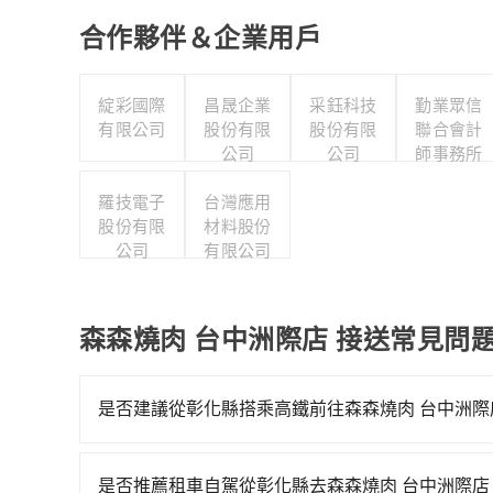
合作夥伴＆企業用戶
綻彩國際
昌晟企業
采鈺科技
勤業眾信
有限公司
股份有限
股份有限
聯合會計
公司
公司
師事務所
羅技電子
台灣應用
股份有限
材料股份
公司
有限公司
森森燒肉 台中洲際店 接送常見問
是否建議從彰化縣搭乘高鐵前往森森燒肉 台中洲際
若要從彰化縣搭高鐵前往森森燒肉 台中洲際店，
06:44到末班車22:27，彰化-南港一天最多僅
是否推薦租車自駕從彰化縣去森森燒肉 台中洲際店