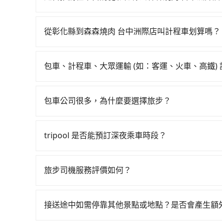
送。假設從彰化縣員林市前往最靠近的彰化高鐵站，
如果你有台灣駕照且對自己駕駛技術有信心，且在
後，步行進站、現場購票並於月台排隊的時間約15分
天就要來回，那在彰化路邊可隨租隨借的iRent應該
港高鐵站，每人票價870元，再用10分鐘出站、等
從彰化縣到森森燒肉 台中洲際店叫計程車划算嗎？
$115~205承租小轎車，每公里再額外加收$3.
後，抵達森森燒肉 台中洲際店 (宜蘭縣礁溪鄉) 
如選擇小黃直達，在彰化可以透過app叫車的有556
$3,050~3,700（金額差異來自於平假日、車款
加轉乘之平均每人花費為1,200元。不過彰化縣領
慮打電話至附近的計程車隊，如員林168計程車、
時40元路邊停車費用預估進去，但額外的汽車保險與
3.7%，換句話說，臨時要叫小黃的難度是雙北大
包車、計程車、大眾運輸 (如：客運、火車、高鐵)
價格約為4,850~5,800元間，但如改預約tripo
車型，如Toyota Yaris、Prius C、Vio
機不按表收費，看乘客是外地人便漫天喊價或恣意繞路
在選擇交通方式時，您可依下列建議的考慮因素做
要注意彰化縣僅有合法計程車約1,640輛，計程車
或九人座可供選擇，而且無人租車最令人詬病的就
費約1,130元，費時2小時47分鐘。選擇搭乘高
程車最貴，而大眾運輸通常較便宜。 行程：需多
新北的30倍之多。如果當天或隔天也要原路返回，
的車門仍未被修理，每一次租車都好像在開樂透一
包車公司很多，為什麼要選擇旅步？
外浪費21分鐘在轉乘與等車上，現在還不馬上來預約tr
且不介意耗時轉乘可選大眾運輸或較貴的計程車。
僅有約749輛計程車，建議事先做好規劃。再加上
遲遲尚未歸還，又或者要還車時卻偏偏找不到停車
車共乘服務，最多可再節省50%的交通費用。
旅步非常重視司機的審查和車輛的維護，我們的價
也比較便宜，人數少可搭乘大眾運輸或計程車。 
建議最好先上網預約，以免當場被坑受騙。綜合以上，
險。最後，雖然路邊隨租隨還看似方便，但實際使
供更彈性的取消訂單規定，並致力於提供高品質的
可選用大眾運輸。 便利性：需要便利性和方便性
燒肉 台中洲際店的最佳選擇。
tripool 是否能預訂深夜乘車時段？
點仍有段距離，在遇到下雨天或者載行李時，就顯
輸。
可以的！tripool 旅步全年無休並提供深夜接送服
旅步司機服務評價如何？
在 Google 上關於旅步的評論中，許多人都給
程更加順暢和舒適。」
接送途中如需停靠其他景點或地點？是否會產生額