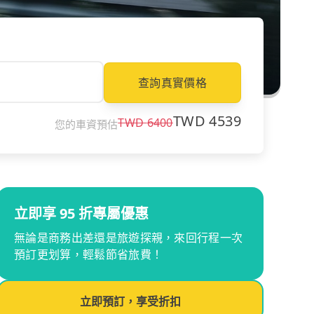
查詢真實價格
TWD
4539
TWD
6400
您的車資預估
立即享 95 折專屬優惠
無論是商務出差還是旅遊探親，來回行程一次
預訂更划算，輕鬆節省旅費！
立即預訂，享受折扣