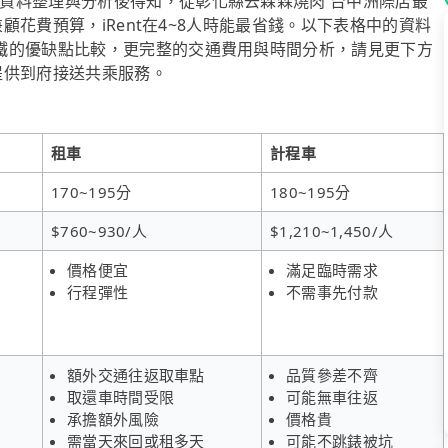
資料整理與分析後得知，從彰化縣去森森燒肉 台中洲際店最
兼顧花費預算，iRent在4~8人時能最省錢。以下表格中的資料
鐵的優缺點比較，更完整的交通費用與時間分析，請見更下方
有提供到府接送共乘服務。
租車
計程車
170~195分
180~195分
$760~930/人
$1,210~1,450/人
價格便宜
滿足臨時需求
行程彈性
不需事先付款
額外交通往返取車點
品質參差不齊
取還車時間受限
可能無車往返
承擔額外風險
價格貴
需當天來回或租多天
可能不跳錶被坑