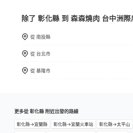
當您預約旅步的「單程專車」，如果需要在途中加點
里內，需額外支付 200 元，且每個點最多停留 
擇「計時包車」，中途需要加點停靠，則不需要額
除了 彰化縣 到 森森燒肉 台中洲
從
南投縣
從
台北市
從
基隆市
更多從 彰化縣 附近出發的路線
彰化縣→宜蘭縣
彰化縣→宜蘭火車站
彰化縣→太平山