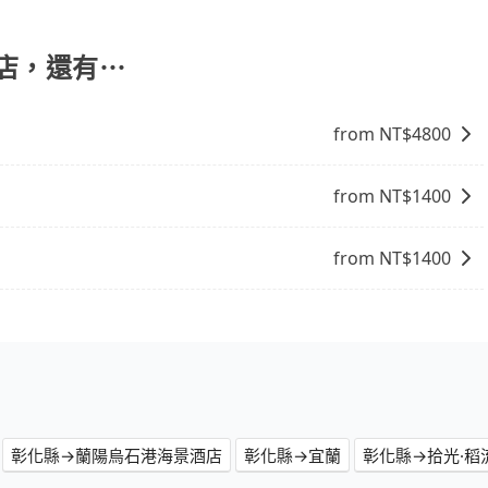
停靠，您可以參考我們的「加點服務」，每個點距離在 5 公
5 分鐘。加點費用可以在乘車當天下車前給司機現付。如果您選
外支付費用。
際店，還有⋯
from NT$
4800
from NT$
1400
from NT$
1400
彰化縣→蘭陽烏石港海景酒店
彰化縣→宜蘭
彰化縣→拾光·稻流(