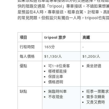
如果想知道包車或專車接送以外的交通選擇，在經過
快的陸路交通是「tripool」專車接送，不過如果想
是預設在4人時，專車接送、租車自駕、計程車、高
的常見問題。但假設只有獨自一人時，tripool也
項目
tripool 旅步
高鐵
行程時間
165分
-
每人價格
$1,130/人
$1,200/人
優點
可1~8位乘客
乘坐舒適
哪裡都能接
保證出車
價格透明
缺點
無臨時叫車
旺季一票難求
不收現金
需多次轉乘
又貴又費時