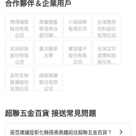
合作夥伴＆企業用戶
博得瑞恩
英屬開曼
小吳娛樂
台灣應用
股份有限
群島商台
有限公司
材料股份
公司
塑河靜有
有限公司
限公司台
友訊科技
灣分公司
臺北醫學
羅技電子
台灣艾司
股份有限
大學
股份有限
摩爾科技
公司
公司
股份有限
公司
永昕生物
緯創資通
醫藥股份
股份有限
有限公司
公司
超聯五金百貨 接送常見問題
是否建議從彰化縣搭乘高鐵前往超聯五金百貨？