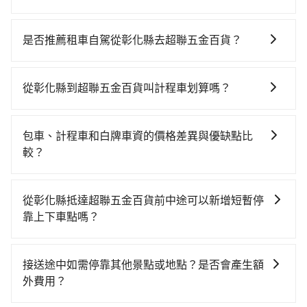
若要從彰化縣搭高鐵前往超聯五金百貨，高鐵便宜、費
時、轉車麻煩，且難叫計程車前往高鐵站！不過從最早
是否推薦租車自駕從彰化縣去超聯五金百貨？
一班車06:36到末班車23:01，彰化-雲林一天最多僅27班
如果你有台灣駕照且對自己駕駛技術有信心，且在車上
次，如果行程緊湊或趕不上末班車，那就該考慮預約專
時不需要閉目養神（因為要自己開車），最重要的是你
車接送。假設從彰化縣田中鎮步行或搭乘公車前往彰化
從彰化縣到超聯五金百貨叫計程車划算嗎？
當天就要來回，那在彰化路邊可隨租隨借的iRent應該是
高鐵站，接著在站內購買高鐵票、通過閘口、並在月台
如選擇小黃直達，在彰化可以透過app叫車的有55688台
你最便宜選擇。註冊完iRent的app後，可以每小時
上等待列車的到來，大概又過了15分鐘，再乘坐9~10分
灣大車隊、Uber和Yoxi，如果在路邊攔不到車，也可考
$115~205承租小轎車，每公里再額外加收$3.2，從彰化
鐘（平均10分）的高鐵從彰化站前往雲林高鐵站，每人
包車、計程車和白牌車資的價格差異與優缺點比
慮打電話至三億計程車等叫車看看。依照里程跳錶計
縣（田中鎮）到超聯五金百貨的花費預估為
票價110元，再用5分鐘出站、等待車站前排班的計程
較？
算，價格約為630~800元間。不過彰化縣僅有合法計程
$650~1,100（金額差異來自於平假日、車款差異、抵達
車，搭上小黃後約花30分鐘、車費400元後，抵達超聯
包車、計程車或白牌車。主要價格差異和優缺點如下： -
車約1,640輛，計程車密度為雙北的3.7%，也就是說要臨
目的地後多久原路返回），雖已將eTag和可能的每小時
五金百貨 (雲林縣斗六市) 的目的地。全程加上轉車時間
包車：優點是搭乘舒適可以根據自己的需求安排時間和
時叫到小黃的難度是台北或新北的30倍之多。如果當天
40元路邊停車費用預估進去，但額外的汽車保險與可能
從彰化縣抵達超聯五金百貨前中途可以新增短暫停
共59分鐘，假設3位同行，高鐵加轉乘之平均每人花費為
地點上車較客製化。此外，司機還會提供各種旅遊建議
或隔天也要原路返回，超聯五金百貨所在的雲林縣的計
的罰單都需自付。再者，和運的iRent只提供最基本的車
靠上下車點嗎？
240元。不過彰化縣領有合法執照的計程車僅有1,600多
與資訊。長途接送價格比計程車車資更優惠。 - 計程
程車更難叫，該縣市僅有約202輛計程車，建議事先做好
型，如Toyota Yaris、Prius C、Vios這類乘坐體驗較差
輛，計程車的密度為雙北的3.7%，換句話說，臨時要叫
tripool有提供多點上下車接送服務，線上預約從彰化縣
車：優點是24小時隨叫隨到，價格按錶計費，但若遇交
規劃。再加上彰化縣有些計程車司機不按錶計費，約有
的車款，如果人數超過四位，更是沒有較大的七人座或
小黃的難度是雙北大城市的30倍。縱使幸運攔到一輛小
前往超聯五金百貨的途中可備註加點。每個加點位置，
通塞車時亦會加收延遲費用，一般屬短程接駁為主。 -
25%會採現場議價，建議最好先上網預約，以免當場被
接送途中如需停靠其他景點或地點？是否會產生額
九人座可供選擇，而且無人租車最令人詬病的就是車
黃了，彰化縣少部分小黃司機不按表收費，看乘客是外
前後額外里程數5公里內加收200元。雖然可能有些路線
白牌車：優點是價格相對較低，有的還可喊價。但安全
坑受騙。雖然彰化縣到超聯五金百貨的跳表小黃可能較
外費用？
況，打開車門才發現仍有上一組乘客遺留的垃圾或者撞
地人便漫天喊價或恣意繞路。但如果全程使用tripool並
完全順路，但是司機多點停靠就會有額外的等待時間，
性和服務質量無法保障，需要自行承擔風險，遇到狀況
為便宜，但仍有臨時攔不到車以及計程車司機不跳錶計
凹的車門仍未被修理，每一次租車都好像在開樂透一
到府專車接送，則每人平均花費約670元，費時46分