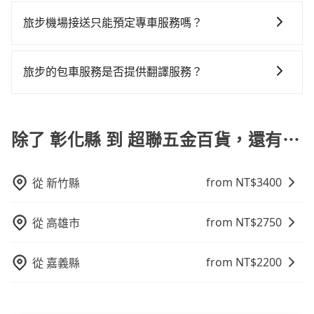
當您預約旅步的「單程專車」，如果需要在途中加點停
收取額外費用是必要的補償。
事後也無法申訴退費。
費的風險，如你們人數在五人以上，分坐兩台計程車就
樣。另外，偶爾也會遇到明明已經預約了時間但上一位
鐘。雖然搭乘高鐵單人車費比預約專車省錢，但卻須額
靠，您可以參考我們的「加點服務」，每個點距離在 5
旅步機場接送只能預定專車服務嗎？
不太方便，反而能事先預約且品質穩定的tripool，可能
用戶卻遲遲尚未歸還，又或者要還車時卻偏偏找不到停
外耗費13分鐘在交通時間上，所以如果你是一秒鐘幾十
公里內，需額外支付 200 元，且每個點最多停留 5 分
更適合你。
車位，對於急著用車或者要載其他乘客的人來說就有不
萬上下的商務人士，又或者深夜時分想趕緊回家休息的
旅步除了提供專車服務外，還有新推出保證出車的機場
鐘。加點費用可以在乘車當天下車前給司機現付。如果
小的風險。最後，雖然路邊隨租隨還看似方便，但實際
旅客，多花一點錢能讓你旅程更舒適些。再者，如人數
共乘服務。共乘服務讓乘客可以與其他人分攤費用，享
您選擇「計時包車」，中途需要加點停靠，則不需要額
旅步的包車服務是否提供翻譯服務？
使用時還是有其區域的限制，實際可停靠的地點與你的
更多，預約tripool所平均攤提下來的每人價格價格還會
受更實惠的價格，一樣可享受到府接送的便利。
外支付費用。
上下車地點仍有段距離，在遇到下雨天或者載行李時，
更便宜划算。如果你僅有兩位乘車，也可參考tripool的
若您有外語導覽、翻譯需求，您可以先來信旅步，會有
就顯得非常不便。
拼車共乘服務，最多可再節省50%的交通費用。
專人回覆您。
除了 彰化縣 到 超聯五金百貨，還有⋯
from NT$
3400
從
新竹縣
from NT$
2750
從
高雄市
from NT$
2200
從
嘉義縣