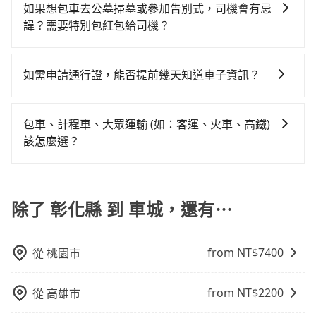
9人以上之廂型車，其實屬違法。在現行法律下，營業小
環境中專心欣賞當地美景和文化，讓您的旅程更加輕鬆
計程車密度為雙北的3.7%，也就是說要臨時叫到小黃的
如果想包車去公墓掃墓或參加告別式，司機會有忌
租乙還的服務，假設你當天就往返彰化縣（彰化市）與
的難度是雙北大城市的30倍。縱使幸運攔到一輛小黃
客車最多座位數量就是9人，如扣掉司機就只能乘坐8位
自在。
難度是台北或新北的30倍之多。如果當天或隔天也要原
諱？需要特別包紅包給司機？
車城，預計的小轎車花費為$3,800或九人座$6,800。當
了，彰化縣少部分小黃司機不按表收費，看乘客是外地
乘客，如果要10人以上就是營業大客車的範疇，也就是
路返回，車城的計程車更難叫，該縣市僅有約368輛計程
然這金額比搭計程車便宜，但如果你當天只需要單程前
人便漫天喊價或恣意繞路。但如果全程使用tripool並到
如果您需要包車前往公墓掃墓或參加告別式，一般司機
中型巴士或大型遊覽車。非法改裝的車輛，不僅與車輛
車，建議事先做好規劃。再加上彰化縣有些計程車司機
往，隔天或多天後才需返回，租車就非常不方便。再
府專車接送，則每人平均花費約1,870元，費時3小時47
都會提供接送服務。不過，如果您有其他特殊要求，例
行照不符，連司機的駕照都會不符。在路上被警察盤查
如需申請通行證，能否提前幾天知道車子資訊？
不按錶計費，約有25%會採現場議價，建議最好先上網
者，租車地點可能離你的住家/辦公室/起點還有段路，且
分鐘。長距離移動確實搭乘高鐵可以比坐車快3分鐘，但
如需要載運骨灰罈或在車上進行法事等作業，建議在訂
請下車終止行程事小，如果發生意外，保險公司可不予
預約，以免當場被坑受騙。雖然彰化縣到車城的跳表小
須配合車行營業時間做租還動作，另外承租過程繁瑣，
卻要額外支出約60元的交通費，所以對於不是這麼趕時
為了讓旅步貴賓能夠享有更多取消訂單的彈性，我們提
車前先向客服詢問是否有相應的司機可配合，以避免後
賠償就事大了。千萬別為了省小錢而把朋友親人的安全
黃可能較為便宜，但當你們人數超過四位時，叫兩輛計
租還通常需額外花費30分鐘做簽約與車體檢查，甚至還
間的人來說，預約tripool還是比較划算的。如果你僅有
供用車前一天凌晨六點前取消訂單的服務。所以我們會
續爭議。此外，是否需要給司機紅包或小費，則可以由
給賭上。通常人數沒有超過10位，建議預約一台九人座
包車、計程車、大眾運輸 (如：客運、火車、高鐵)
程車的費用就貴了，改預約一輛tripool的九人座廂型車
要先自行加滿油，如遇到不肖業者，還車時可能遭遇各
兩位乘車，也可參考tripool的拼車共乘服務，最多可再
在用車前一天才開始安排車輛，並於用車前一天晚上8點
您自行決定。不過，建議可事先詢問司機是否接受。」
與一台小轎車比較划算，如人數超過12位就一定是叫一
該怎麼選？
最高可省$3,100。
種莫名理由而被額外收費，風險可謂不小。
節省50%的交通費用。
提供服務司機和車輛資訊。如果您有特殊的用車需求，
台中巴比較方便。但也有例外，比方說有些山區或路段
在選擇交通方式時，您可依下列建議的考慮因素做選
可事先將您的需求寄至旅步的客服信箱：
是禁止大客車通行的，建議在預定時最好先與車行或平
擇： 預算：不同交通工具價格不同，可先確定您的預
booking@tripool.app，將有專人協助回覆確認是否能
台確認。
算。計程車最貴，而大眾運輸通常較便宜。 行程：需多
除了 彰化縣 到 車城，還有⋯
協助安排。」
點停留的行程建議可選可客製化行程的包車，如果時間
比較寬鬆且不介意耗時轉乘可選大眾運輸或較貴的計程
from NT$
7400
從
桃園市
車。 旅行人數：人數多時包車較方便舒適且每個人攤提
下來的車資也比較便宜，人數少可搭乘大眾運輸或計程
車。 時間：需在特定時間到達目的地可選包車或計程
from NT$
2200
從
高雄市
車，不趕時間即可選用大眾運輸。 便利性：需要便利性