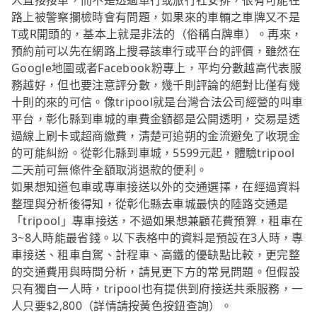
人直接接單，而不是透過車行或旅行社安排，很有可能在
路上被警察攔檢時會有問題，如果來的車輛之車牌又不是
T或R開頭的，基本上就是非法的（俗稱白牌車）。再來，
預約前可以先在網路上搜尋該車行或平台的評價，雖然在
Google地圖或者Facebook粉專上，平均分數越高代表服
務越好，但也要注意評分數，幾千則評論的絕對比僅有幾
十則的來的可信。像tripool就是台灣合法公司經營的叫車
平台，彰化縣到車城的車費金額都是公開透明，交易是透
過線上刷卡或超商繳費，清楚可追朔的金流避免了收現金
的可能糾紛。從彰化縣到車城，5599元起，體驗tripool
二天前可無條件全額取消退款的便利。
如果想知道包車或專車接送以外的交通選擇，在經過資料
整理與分析後得知，從彰化縣去車城最快的陸路交通是
「tripool」專車接送，不過如果想兼顧花費預算，租車在
3~8人時能最省錢。以下表格中的資料是預設在3人時，專
車接送、租車自駕、計程車、高鐵的優缺點比較，更完整
的交通費用與時間分析，請見更下方的常見問題。但假設
只有獨自一人時，tripool也有提供到府接送共乘服務，一
人只要$2,800（詳情請按黃色按鈕查詢）。