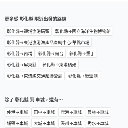
更多從 彰化縣 附近出發的路線
彰化縣→鹽埔漁港碼頭
彰化縣→國立海洋生物博物館
彰化縣→東港漁港漁產品直銷中心-華僑市場
彰化縣→內埔
彰化縣→霧台
彰化縣→墾丁
彰化縣→屏東縣
彰化縣→東港碼頭
彰化縣→東琉線交通船聯營處
彰化縣→後壁湖
除了 彰化縣 到 車城，還有⋯
伸港→車城
田中→車城
鹿港→車城
員林→車城
埔鹽→車城
大城→車城
溪州→車城
秀水→車城