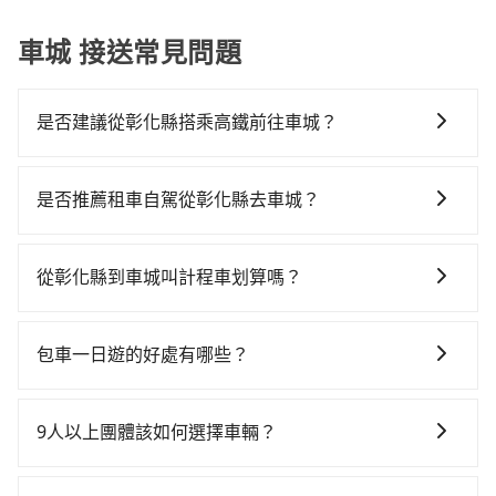
車城 接送常見問題
是否建議從彰化縣搭乘高鐵前往車城？
若要從彰化縣搭高鐵前往車城，高鐵省時、較貴，且難
叫計程車前往高鐵站！從最早06:25一直到23:07，台中-
是否推薦租車自駕從彰化縣去車城？
左營一天最多有89班次高鐵可搭乘。假設從彰化縣彰化
如你有駕照又不排斥自駕，且又不需要利用移動的時間
市前往最靠近的台中高鐵站，叫一輛計程車花費約300
在車上休息，那在彰化縣彰化市有約15間租車車行，比
元、車程約25分鐘。抵達高鐵站後，步行進站、現場購
從彰化縣到車城叫計程車划算嗎？
方說日島駒國際、明傑租賃、小馬小客車租賃。一般租
票並於月台排隊的時間約20分鐘，再乘坐45~68分鐘
如選擇小黃直達，在彰化可以透過app叫車的有55688台
車以天為單位，小轎車如Toyota Altis、Nissan Tiida，
（平均57分）的高鐵從台中站前往左營高鐵站，每人票
灣大車隊、Uber和Yoxi，如果在路邊攔不到車，也可考
一天租金約$1,500，九人座如Hyundai Starex或
價790元，再用10分鐘出站、等待車站前排班的計程
包車一日遊的好處有哪些？
慮打電話至附近的計程車隊，如彰化市933計程車、彰化
Volkswagen T5，一天$4,500起，油錢（每公里約3
車，搭上小黃後約花115分鐘、車費3,000元後，抵達屏
包車一日遊的好處很多，首先，包車可以依照自己的意
市Taxi計程車、彰化市763計程車等叫車看看。依照里程
元）、eTag（每公里約1元）、路邊停車（每小時約40
東縣車城鄉的目的地。全程加上轉車時間共3小時44分
願和需要來安排行程，其次，包車可以讓您更加深入地
跳錶計算，價格約為5,270~6,300元間，但如改預約
元）、保險費、罰單另計多數租車合約上都會載明每日
9人以上團體該如何選擇車輛？
鐘，假設3位同行，高鐵加轉乘之平均每人花費為1,890
體驗當地文化和風土人情，此外，包車還可以省去您自
tripool可省高達$700。但如果你無法提前預約，或偏好
里程限定200~400公里，超過還會額外加收100~2,000
元。不過彰化縣領有合法執照的計程車僅有1,600多輛，
在Line群組或Facebook社團裡，有司機標榜能提供乘坐
己開車也無需擔心路線和交通的問題，更可以在舒適的
臨時叫車，那要注意彰化縣僅有合法計程車約1,640輛，
元不等的費用。由於絕大多數的租車公司都沒有提供甲
計程車的密度為雙北的3.7%，換句話說，臨時要叫小黃