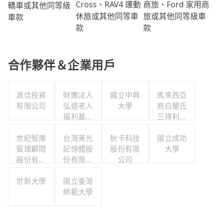
商旅、Ford 家用商
Cross、RAV4 運動
轎車或其他同等級
旅或其他同等級車
休旅或其他同等車
車款
款
款
合作夥伴＆企業用戶
源信投資
財團法人
國立中興
馬來西亞
有限公司
弘道老人
大學
商白蘭氏
福利基金
三得利股
會附設彰
份有限公
世紀智庫
化縣私立
台灣美光
狄卡科技
司台灣分
國立成功
管理顧問
弘道居家
記憶體股
股份有限
公司
大學
股份有限
式服務類
份有限公
公司
公司
長期照顧
司
世新大學
服務機構
國立臺灣
師範大學