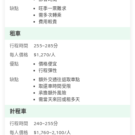
缺點
旺季一票難求
需多次轉乘
費用較貴
租車
行程時間
255~285分
每人價格
$1,270/人
優點
價格便宜
行程彈性
缺點
額外交通往返取車點
取還車時間受限
承擔額外風險
需當天來回或租多天
計程車
行程時間
240~255分
每人價格
$1,760~2,100/人