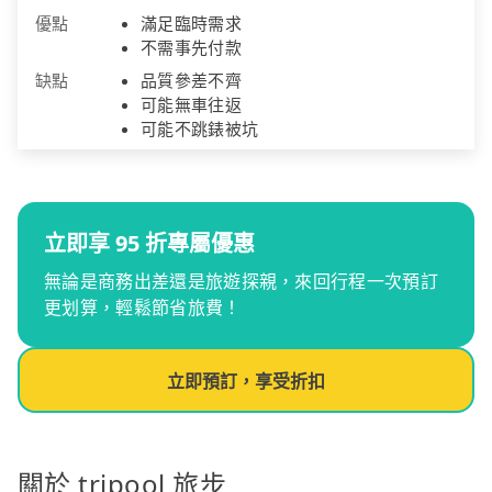
優點
滿足臨時需求
不需事先付款
缺點
品質參差不齊
可能無車往返
可能不跳錶被坑
立即享 95 折專屬優惠
無論是商務出差還是旅遊探親，來回行程一次預訂
更划算，輕鬆節省旅費！
立即預訂，享受折扣
關於 tripool 旅步