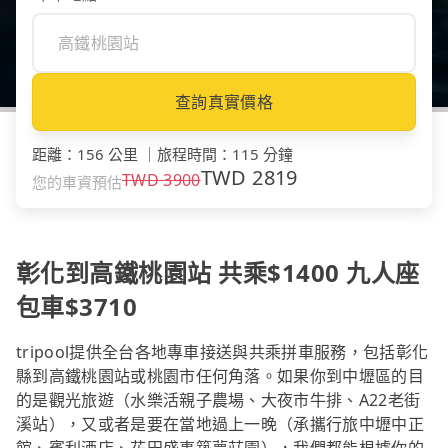
查詢真實價格
距離
：
156 公里
｜
旅程時間
：
115 分鐘
TWD
2819
TWD
3900
您的車資預估
彰化到高鐵桃園站 共乘$1400 九人座
包車$3710
tripool提供全台各地專車接送與共乘拼車服務，包括彰化
縣到高鐵桃園站或桃園市任何角落。如果你到中壢區的目
的是觀光旅遊（水樂活親子農場、大夜市牛排、A22老街
溪站），又或者是要在當地過上一晚（承攜行旅中壢中正