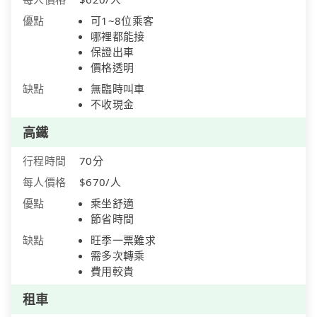
優點
可1~8位乘客
哪裡都能接
保證出車
價格透明
缺點
無臨時叫車
不收現金
高鐵
行程時間
70分
每人價格
$670/人
優點
乘坐舒適
節省時間
缺點
旺季一票難求
需多次轉乘
費用較貴
租車