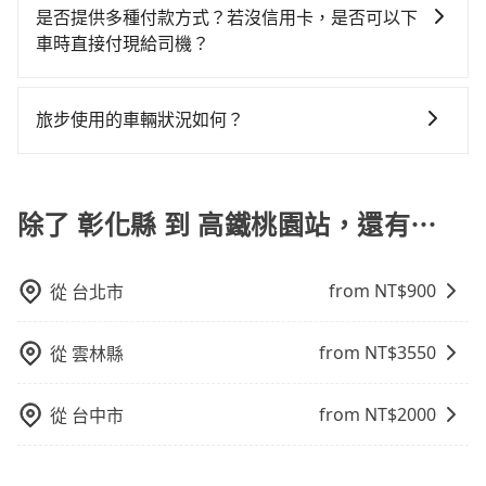
9人以上之廂型車，其實屬違法。在現行法律下，營業小
KKDAY、KLOOK、叫車吧等。tripool旅步專注在長程
事後也無法申訴退費。
是否提供多種付款方式？若沒信用卡，是否可以下
樣。另外，偶爾也會遇到明明已經預約了時間但上一位
的人來說，預約tripool還是比較划算的。如果你是三人
客車最多座位數量就是9人，如扣掉司機就只能乘坐8位
單程接送與跨縣市計時包車，不論從哪邊去哪裡（當然
車時直接付現給司機？
用戶卻遲遲尚未歸還，又或者要還車時卻偏偏找不到停
以下要乘車，也可參考tripool的拼車共乘服務，最多可
乘客，如果要10人以上就是營業大客車的範疇，也就是
也包括彰化縣去高鐵桃園站），全台保證出車。由於有
車位，對於急著用車或者要載其他乘客的人來說就有不
再節省50%的交通費用。
目前旅步提供多種付款方式可供選擇，包括線上刷卡
中型巴士或大型遊覽車。非法改裝的車輛，不僅與車輛
高效的車輛調度能力，能以市價7~8折提供專車到府服
小的風險。最後，雖然路邊隨租隨還看似方便，但實際
(VISA/MasterCard/JCB)、簽帳卡 (金融信用卡) 和
行照不符，連司機的駕照都會不符。在路上被警察盤查
務，是絕大多數乘客出行的最佳選擇。
旅步使用的車輛狀況如何？
使用時還是有其區域的限制，實際可停靠的地點與你的
AFTEE 先享受後付款等。若您沒有信用卡，建議可以使
請下車終止行程事小，如果發生意外，保險公司可不予
上下車地點仍有段距離，在遇到下雨天或者載行李時，
旅步非常重視車輛品質，優先派遣五年內新車，且車輛
用 AFTEE 的服務，您可以在訂單成立後的14天內到超商
賠償就事大了。千萬別為了省小錢而把朋友親人的安全
就顯得非常不便。
都是經過定期保養及維護的。我們致力於提供安全、舒
櫃檯繳費，或者利用 ATM 完成匯款。
給賭上。通常人數沒有超過10位，建議預約一台九人座
適的搭乘體驗，讓您能安心享受旅程，是旅步最重視的
除了 彰化縣 到 高鐵桃園站，還有⋯
與一台小轎車比較划算，如人數超過12位就一定是叫一
事情。
台中巴比較方便。但也有例外，比方說有些山區或路段
是禁止大客車通行的，建議在預定時最好先與車行或平
from NT$
900
從
台北市
台確認。
from NT$
3550
從
雲林縣
from NT$
2000
從
台中市