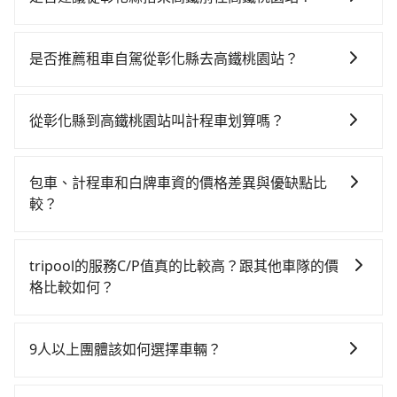
若要從彰化縣搭高鐵前往高鐵桃園站，高鐵乘坐舒適、
省時、較貴，且難叫計程車前往高鐵站！不過從最早一
是否推薦租車自駕從彰化縣去高鐵桃園站？
班車06:44到末班車22:43，彰化-桃園一天最多僅27班
如果你有台灣駕照且對自己駕駛技術有信心，且在車上
次，如果行程緊湊或趕不上末班車，那就該考慮預約專
時不需要閉目養神（因為要自己開車），最重要的是你
車接送。假設從彰化縣田中鎮步行或搭乘公車前往彰化
從彰化縣到高鐵桃園站叫計程車划算嗎？
當天就要來回，那在彰化路邊可隨租隨借的iRent應該是
高鐵站，接著在站內購買高鐵票、通過閘口、並在月台
如選擇小黃直達，在彰化可以透過app叫車的有55688台
你最便宜選擇。註冊完iRent的app後，可以每小時
上等待列車的到來，大概又過了15分鐘，再乘坐42~55
灣大車隊、Uber和Yoxi，如果在路邊攔不到車，也可考
$115~205承租小轎車，每公里再額外加收$3.2，從彰化
分鐘（平均50分）的高鐵從彰化站前往桃園高鐵站，每
包車、計程車和白牌車資的價格差異與優缺點比
慮打電話至三億計程車等叫車看看。依照里程跳錶計
縣（田中鎮）到高鐵桃園站的花費預估為
人票價670元，再用5分鐘出站。全程加上轉車時間共1
較？
算，價格約為3,190~3,800元間，但如改預約tripool可
$2,050~2,650（金額差異來自於平假日、車款差異、抵
小時10分鐘，假設6位同行，高鐵加轉乘之平均每人花費
包車、計程車或白牌車。主要價格差異和優缺點如下： -
省高達$1,000。但如果你無法提前預約，或偏好臨時叫
達目的地後多久原路返回），雖已將eTag和可能的每小
為670元。不過彰化縣領有合法執照的計程車僅有1,600
包車：優點是搭乘舒適可以根據自己的需求安排時間和
車，那要注意彰化縣僅有合法計程車約1,640輛，計程車
時40元路邊停車費用預估進去，但額外的汽車保險與可
tripool的服務C/P值真的比較高？跟其他車隊的價
多輛，計程車的密度為雙北的3.7%，換句話說，臨時要
地點上車較客製化。此外，司機還會提供各種旅遊建議
密度為雙北的3.7%，也就是說要臨時叫到小黃的難度是
能的罰單都需自付。再者，和運的iRent只提供最基本的
格比較如何？
叫小黃的難度是雙北大城市的30倍。縱使幸運攔到一輛
與資訊。長途接送價格比計程車車資更優惠。 - 計程
台北或新北的30倍之多。再加上彰化縣有些計程車司機
車型，如Toyota Yaris、Prius C、Vios這類乘坐體驗較
小黃了，彰化縣少部分小黃司機不按表收費，看乘客是
在服務品質許可下，乘客當然希望價格越便宜越好，而
車：優點是24小時隨叫隨到，價格按錶計費，但若遇交
不按錶計費，約有25%會採現場議價，建議最好先上網
差的車款，如果人數超過四位，更是沒有較大的七人座
外地人便漫天喊價或恣意繞路。但如果全程使用tripool
市場上稍具規模且合法經營的業者，有以短程與城市為
通塞車時亦會加收延遲費用，一般屬短程接駁為主。 -
預約，以免當場被坑受騙。綜合以上，無論在價格或服
9人以上團體該如何選擇車輛？
或九人座可供選擇，而且無人租車最令人詬病的就是車
並到府專車接送，則每人平均花費約620元，費時1小時
主的台灣大車隊、大都會、LINE Taxi、Uber，機場接送
白牌車：優點是價格相對較低，有的還可喊價。但安全
務品質上，tripool都是你從彰化縣到高鐵桃園站的最佳
況，打開車門才發現仍有上一組乘客遺留的垃圾或者撞
55分鐘。長距離移動確實搭乘高鐵可以比坐車快，但卻
在Line群組或Facebook社團裡，有司機標榜能提供乘坐
則有肯驛、全鋒、格上租車、和運租車，包車旅遊則是
性和服務質量無法保障，需要自行承擔風險，遇到狀況
選擇。
凹的車門仍未被修理，每一次租車都好像在開樂透一
要額外支出約300元的交通費，所以對於不是這麼趕時間