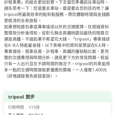
計程車費」的組合更加划算。下次當您準備前往車站時，
請先思考一下：您是要去車站，還是要去您的目的地？讓
tripool用最高效率的點到點服務，帶您體驗時間與金錢都
更經濟的全新旅程。
如果想知道包車或專車接送以外的交通選擇，在經過資料
整理與分析後得知，從彰化縣去高鐵桃園站最快的陸路交
通是高鐵，不過如果不希望花大錢，「tripool」專車接送
在6~8人時能最省錢。以下表格中的資料是預設在6人時，
專車接送、租車自駕、計程車、高鐵的優缺點比較，更完
整的交通費用與時間分析，請見更下方的常見問題。假設
只有一人出行且在不趕時間的情況下，tripool的共乘能用
多一點的交通時間換取更優惠的價格，一人僅需1,400元
（詳情請按黃色按鈕查詢）。
tripool 旅步
行程時間
115分
每人價格
$620/人