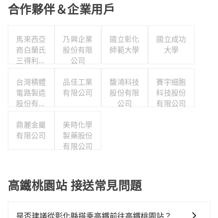
合作夥伴＆企業用戶
馬來西亞
乃興企業
國立彰化
國立成功
商白蘭氏
股份有限
師範大學
大學
三得利股
公司
份有限公
司台灣分
台灣積體
品佳工業
馥鴻科技
賽宇細胞
電路製造
公司
有限公司
股份有限
科技股份
股份有限
公司
有限公司
公司
鼎麗金屬
美時化學
有限公司
製藥股份
有限公司
高鐵桃園站 接送常見問題
是否建議從彰化縣搭乘高鐵前往高鐵桃園站？