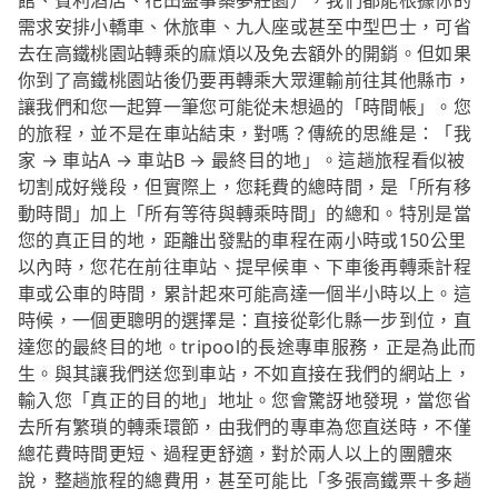
館、賓利酒店、花田盛事築夢莊園），我們都能根據你的
需求安排小轎車、休旅車、九人座或甚至中型巴士，可省
去在高鐵桃園站轉乘的麻煩以及免去額外的開銷。但如果
你到了高鐵桃園站後仍要再轉乘大眾運輸前往其他縣市，
讓我們和您一起算一筆您可能從未想過的「時間帳」。您
的旅程，並不是在車站結束，對嗎？傳統的思維是：「我
家 → 車站A → 車站B → 最終目的地」。這趟旅程看似被
切割成好幾段，但實際上，您耗費的總時間，是「所有移
動時間」加上「所有等待與轉乘時間」的總和。特別是當
您的真正目的地，距離出發點的車程在兩小時或150公里
以內時，您花在前往車站、提早候車、下車後再轉乘計程
車或公車的時間，累計起來可能高達一個半小時以上。這
時候，一個更聰明的選擇是：直接從彰化縣一步到位，直
達您的最終目的地。tripool的長途專車服務，正是為此而
生。與其讓我們送您到車站，不如直接在我們的網站上，
輸入您「真正的目的地」地址。您會驚訝地發現，當您省
去所有繁瑣的轉乘環節，由我們的專車為您直送時，不僅
總花費時間更短、過程更舒適，對於兩人以上的團體來
說，整趟旅程的總費用，甚至可能比「多張高鐵票＋多趟