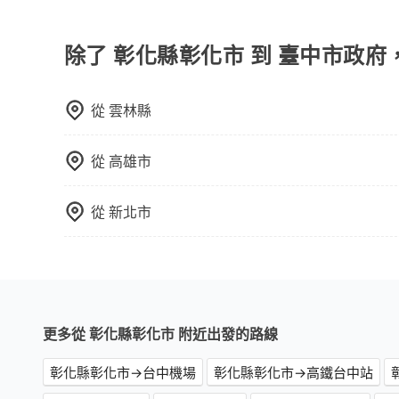
在Line群組或Facebook社團裡，有司機標榜
須乘坐兒童座椅。 3) 搭乘寵物友善專車卻沒有
客車最多座位數量就是9人，如扣掉司機就只能乘坐
型巴士或大型遊覽車。非法改裝的車輛，不僅與車
除了 彰化縣彰化市 到 臺中市政府
車終止行程事小，如果發生意外，保險公司可不予
上。通常人數沒有超過10位，建議預約一台九人座
從
雲林縣
比較方便。但也有例外，比方說有些山區或路段是
從
高雄市
從
新北市
更多從 彰化縣彰化市 附近出發的路線
彰化縣彰化市→台中機場
彰化縣彰化市→高鐵台中站