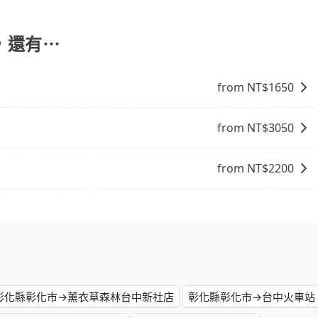
能提供乘坐9人以上之廂型車，其實屬違法。在現行法律下，營業小
裝籠。避免影響行車安全，請您務將寵物置入提籠或提袋內。
8位乘客，如果要10人以上就是營業大客車的範疇，也就是中
輛行照不符，連司機的駕照都會不符。在路上被警察盤查請下
，還有⋯
賠償就事大了。千萬別為了省小錢而把朋友親人的安全給賭
與一台小轎車比較划算，如人數超過12位就一定是叫一台中巴
from NT$
1650
禁止大客車通行的，建議在預定時最好先與車行或平台確認。
from NT$
3050
from NT$
2200
彰化縣彰化市→薰衣草森林台中新社店
彰化縣彰化市→台中火車站