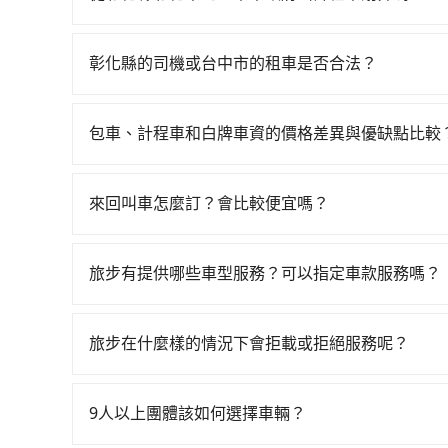
再額外加收$3.2，從彰化縣彰化市到臺中市政府的花
如選擇小黃直達，在彰化可以透過app叫車的有556
抵達目的地後多久原路返回），雖已將eTag和可
慮打電話至附近的計程車隊，如彰化市Taxi計程
可能的罰單都需自付。再者，和運的iRent只提供最基本的車
彰化縣的司機或台中市的租車是否合法？
算，價格約為450~500元間。不過彰化縣僅有合法
較差的車款，如果人數超過四位，更是沒有較大的
許多的Line群組或Facebook社團裡，有很多
時叫到小黃的難度是台北或新北的30倍之多。再加
況，打開車門才發現仍有上一組乘客遺留的垃圾或
警察臨檢並趕下車，出意外後保險公司更是不會提
價，建議最好先上網預約，以免當場被坑受騙。雖
另外，偶爾也會遇到明明已經預約了時間但上一位
包車、計程車和白牌車資的價格差異與優缺點比較
無法監控或追查。最好別為了省小錢而冒上不必要的風
有臨時攔不到車以及計程車司機不跳錶計費的風險
對於急著用車或者要載其他乘客的人來說就有不小
包車、計程車或白牌車。主要價格差異和優缺點如下
一定符合台灣法律規定，除了司機擁有合法的職業駕
能事先預約且品質穩定的tripool，可能更適合你。
是有其區域的限制，實際可停靠的地點與你的上下
地點上車較客製化。此外，司機還會提供各種旅遊建
好辨別叫的車是否合法，就看車牌的開頭，只要不是
來回叫車怎麼訂？會比較便宜嗎？
不便。
優點是24小時隨叫隨到，價格按錶計費，但若遇交通
為了乘客未來可能的訂單修改或取消，每筆訂單只
車：優點是價格相對較低，有的還可喊價。但安全
定。至於價格已經市場最優惠，並無特別針對來回
無法申訴退費。
旅步有提供哪些車型服務？可以指定車款服務嗎？
限單程或來回。
旅步有提供小轎車、休旅車、九人座供您選擇，若
專人回覆您。
旅步在什麼樣的情況下會拒載或拒絕服務呢？
當您使用 tripool 旅步乘車日期當天，若發生以下
訂購時填寫的數量。請務必確實填寫當日實際攜帶的
9人以上團體該如何選擇車輛？
同行，卻無自備或加購兒童座椅。提醒您，為了保