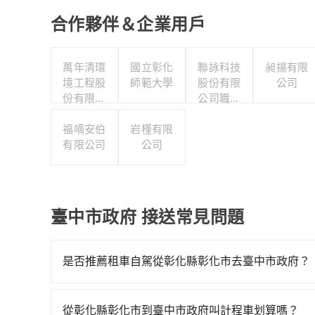
合作夥伴＆企業用戶
萬年清環
國立彰化
聯詠科技
昶揚有限
境工程股
師範大學
股份有限
公司
份有限公
公司職工
司
福利委員
福嘀安伯
岩槿有限
會
有限公司
公司
臺中市政府 接送常見問題
是否推薦租車自駕從彰化縣彰化市去臺中市政府？
如果你有台灣駕照且對自己駕駛技術有信心，且需
邊可隨租隨借的iRent應該是你最便宜選擇。註冊完iR
從彰化縣彰化市到臺中市政府叫計程車划算嗎？