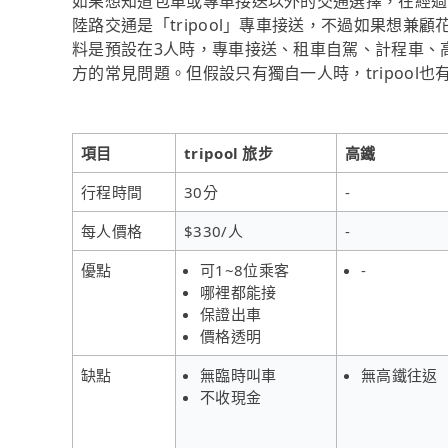
如果想知道包車或專車接送以外的交通選擇，在經過
陸路交通是「tripool」專車接送，不過如果想兼
料是預設在3人時，專車接送、租車自駕、計程車、
方的常見問題。但假設只有獨自一人時，tripool
項目
tripool 旅步
高鐵
行程時間
30分
-
每人價格
$330/人
-
優點
可1~8位乘客
-
哪裡都能接
保證出車
價格透明
缺點
無臨時叫車
無高鐵往返
不收現金