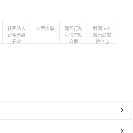
社團法人
大葉大學
瑞盟行銷
財團法人
台中市磐
股份有限
醫藥品查
石會
公司
驗中心
要絕對的時間彈性，最重要的是你當天就要來回，那在彰化路
ent的app後，可以每小時$115~205承租小轎車，每公里