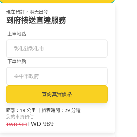
現在預訂，明天出發
到府接送直達服務
上車地點
下車地點
查詢真實價格
距離
：
19 公里
｜
旅程時間
：
29 分鐘
您的車資預估
TWD
989
TWD
500