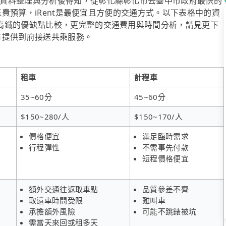
資料整理與分析後得知，從彰化縣彰化市去臺中市政府最快的
顧花費預算，iRent是最便宜且方便的交通方式。以下表格中的資
高鐵的優缺點比較，更完整的交通費用與時間分析，請見更下
也有提供到府接送共乘服務。
租車
計程車
35~60分
45~60分
$150~280/人
$150~170/人
價格便宜
滿足臨時需求
行程彈性
不需事先付款
短程價格便宜
額外交通往返取車點
品質參差不齊
取還車時間受限
難叫車
承擔額外風險
可能不跳錶被坑
需當天來回或租多天