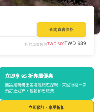
查詢真實價格
TWD
989
TWD
500
您的車資預估
立即享 95 折專屬優惠
無論是商務出差還是旅遊探親，來回行程一次
預訂更划算，輕鬆節省旅費！
立即預訂，享受折扣