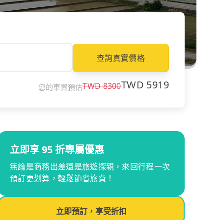
查詢真實價格
TWD
5919
TWD
8300
您的車資預估
立即享 95 折專屬優惠
無論是商務出差還是旅遊探親，來回行程一次
預訂更划算，輕鬆節省旅費！
立即預訂，享受折扣