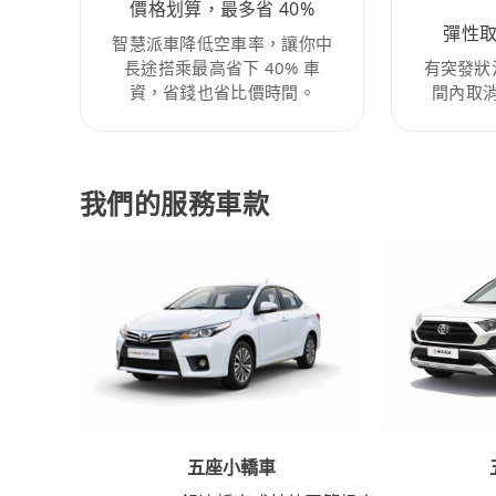
價格划算，最多省 40%
彈性
智慧派車降低空車率，讓你中
長途搭乘最高省下 40% 車
有突發狀
資，省錢也省比價時間。
間內取
我們的服務車款
五座小轎車