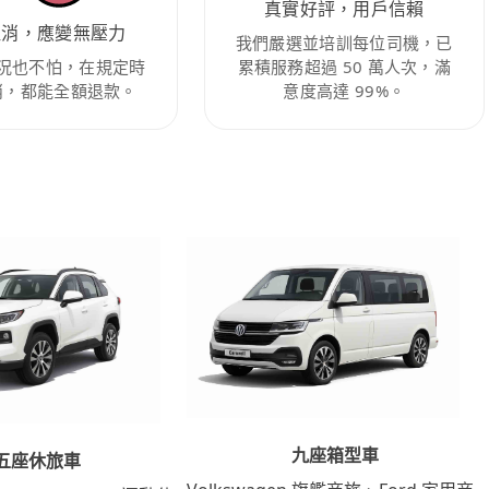
真實好評，用戶信賴
取消，應變無壓力
我們嚴選並培訓每位司機，已
況也不怕，在規定時
累積服務超過 50 萬人次，滿
消，都能全額退款。
意度高達 99%。
九座箱型車
五座休旅車