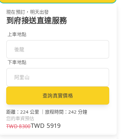
現在預訂，明天出發
到府接送直達服務
上車地點
下車地點
查詢真實價格
距離
：
224 公里
｜
旅程時間
：
242 分鐘
您的車資預估
TWD
5919
TWD
8300