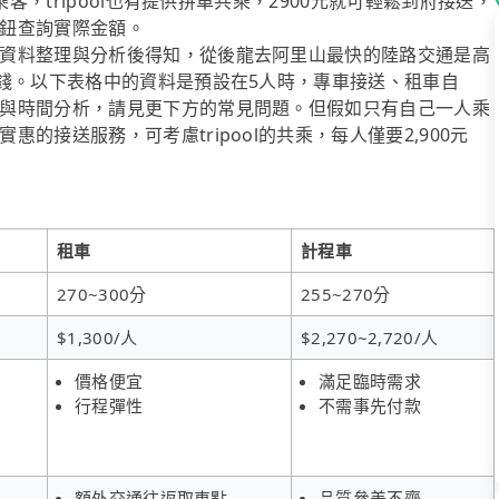
客，tripool也有提供拼車共乘，2900元就可輕鬆到府接送，
鈕查詢實際金額。
資料整理與分析後得知，從後龍去阿里山最快的陸路交通是高
省錢。以下表格中的資料是預設在5人時，專車接送、租車自
與時間分析，請見更下方的常見問題。但假如只有自己一人乘
的接送服務，可考慮tripool的共乘，每人僅要2,900元
租車
計程車
270~300分
255~270分
$1,300/人
$2,270~2,720/人
價格便宜
滿足臨時需求
行程彈性
不需事先付款
額外交通往返取車點
品質參差不齊