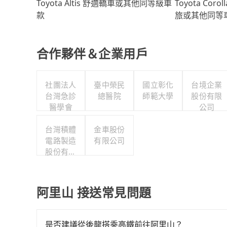
Toyota Coro
Toyota Altis 舒適轎車或其他同等級車
旅或其他同等
款
合作夥伴＆企業用戶
社團法人
臺中榮民
國立彰化
台境企業
台灣急診
總醫院
師範大學
股份有限
醫學會
公司
台灣積體
金車股份
電路製造
有限公司
股份有限
公司
阿里山 接送常見問題
是否建議從後龍搭乘高鐵前往阿里山？