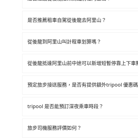
若要從後龍搭高鐵前往阿里山，高鐵省時、較貴，且
21:58，苗栗-嘉義一天最多僅16班次，如果行
是否推薦租車自駕從後龍去阿里山？
後龍鎮步行或搭乘公車前往苗栗高鐵站，接著在站
如你有駕照又不排斥自駕，且又不需要利用移動的
又過了15分鐘，再乘坐56分鐘的高鐵從苗栗站前往
租賃。一般租車以天為單位，小轎車如Toyota Altis、N
排班的計程車，搭上小黃後約花145分鐘、車費2,
從後龍到阿里山叫計程車划算嗎？
Starex或Volkswagen T5，一天$4,500
3小時38分鐘，假設5位同行，高鐵加轉乘之平均每
如選擇小黃直達，在苗栗可以透過app叫車的有55
約40元）、保險費、罰單另計多數租車合約上都會載
400多輛，計程車的密度為雙北的0.5%，換句話
栗縣後龍鎮當地唯一的計程車行-大都會衛星車隊等叫車
100~2,000元不等的費用。由於絕大多數的租
一輛小黃了，苗栗縣少部分小黃司機不按表收費，
從後龍抵達阿里山前中途可以新增短暫停靠上下車
但如改預約tripool可省高達$900。但如果你
山，預計的小轎車花費為$3,500或九人座$6,5
tripool並到府專車接送，則每人平均花費約1,
tripool有提供多點上下車接送服務，線上預約
約380輛，計程車密度為雙北的0.5%，也就是說
隔天或多天後才需返回，租車就非常不方便。再者，
24分鐘，但卻要額外支出約750元的交通費，所以對
程數5公里內加收200元。雖然可能有些路線完全
隔天也要原路返回，阿里山的計程車更難叫，該縣市
車行營業時間做租還動作，另外承租過程繁瑣，租
預定旅步接送服務，是否有提供額外tripool 優惠
如果你是三人以下要乘車，也可參考tripool的拼
是必要的補償。
些計程車司機不按錶計費，約有34%會採現場議價
加滿油，如遇到不肖業者，還車時可能遭遇各種莫
旅步有針對已訂購去程，但也有回程需求的乘客提
山的跳表小黃可能較為便宜，但當你們人數超過四位時
價錢更優惠」，即可獲取回程95折折價券，供您預
座廂型車最高可省$3,700。
tripool 是否能預訂深夜乘車時段？
可以的！tripool 旅步全年無休並提供深夜接送服
旅步司機服務評價如何？