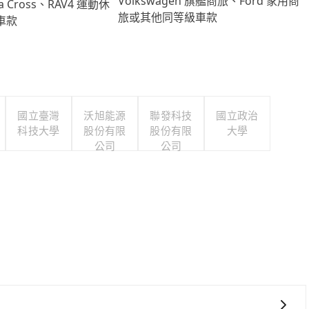
Volkswagen 旗艦商旅、Ford 家用商
lla Cross、RAV4 運動休
旅或其他同等級車款
車款
國立臺灣
沃旭能源
聯發科技
國立政治
科技大學
股份有限
股份有限
大學
公司
公司