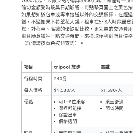
7600元起，人數少的小轎車5900元起，如僅有一位乘
確切金額受時段與日期影響，可點擊頁面上之黃色按
如果想知道包車或專車接送以外的交通選擇，在經過
鐵，不過如果不希望花大錢，租車在5~8人時能最
駕、計程車、高鐵的優缺點比較，更完整的交通費用
車且願意犧牲一點交通時間，來換取便利到府且價格實惠
（詳情請按黃色按鈕查詢）。
項目
tripool 旅步
高鐵
行程時間
240分
-
每人價格
$1,530/人
$1,680/人
優點
可1~8位乘客
乘坐舒適
哪裡都能接
節省時間
保證出車
價格透明
缺點
無臨時叫車
旺季一票難求