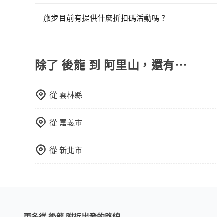
在 Google 上關於旅步的評論中，許多人都給
程更加順暢和舒適。」
旅步目前有提供什麼折扣碼活動嗎？
目前旅步有提供彈性用車時間、來回訂車、新用戶註
閱電子郵件獲取最新折扣資訊。
除了 後龍 到 阿里山，還有⋯
從
雲林縣
從
嘉義市
從
新北市
更多從 後龍 附近出發的路線