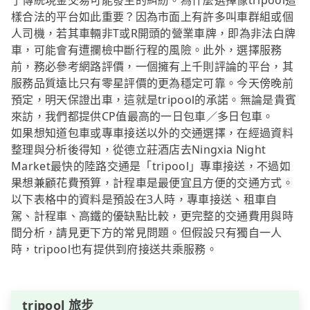
了傳統現金交易可能發生的糾紛。為什麼選擇像tripool這
樣合法的平台如此重要？因為市面上有許多叫車群組或個
人司機，若其車輛非T或R開頭的營業車牌，即為非法白牌
車，可能會有遭攔檢中斷行程的風險。此外，選擇服務
前，務必參考網路評價，一個擁有上千則評論的平台，其
服務品質遠比只有零星評價的更為穩定可靠。今天傍晚前
預定，明天保證出車，這就是tripool的承諾。無論是貴賓
來訪，我們都提供CP值最高的一日包車／多日包車。
如果想知道包車或專車接送以外的交通選擇，在經過資料
整理與分析後得知，從德立莊酒店去Ningxia Night
Market最快的陸路交通是「tripool」專車接送，不過如
果想兼顧花費預算，計程車是最便宜且方便的交通方式。
以下表格中的資料是預設在3人時，專車接送、租車自
駕、計程車、高鐵的優缺點比較，更完整的交通費用與時
間分析，請見更下方的常見問題。但假設只有獨自一人
時，tripool也有提供到府接送共乘服務。
tripool 旅步