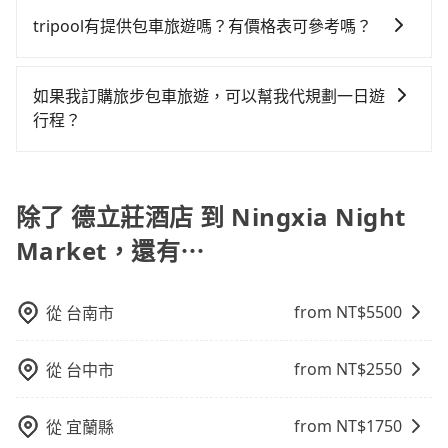
定一定時間的包車服務。這種服務適用於需要在城市內
險。最後，雖然路邊隨租隨還看似方便，但實際使用時
行李搬運的問題，享受更輕鬆的旅程。
多個地點間來回穿梭的客戶，例如市區觀光、商務差旅
tripool有提供包車旅遊嗎？有價格表可參考嗎？
還是有其區域的限制，實際可停靠的地點與你的上下車
等。 點到點包車：點到點包車是按照里程和目的地來計
地點仍有段距離，在遇到下雨天或者載行李時，就顯得
tripool提供全台各地包括Ningxia Night Market與德立
費，客戶可以預先告知出發地點A到目的地B，會根據路
非常不便。
莊酒店的包車旅遊，從單純的單趟接送到算時間的計時
線和里程來計算費用。這種服務通常適用於單程或從一
如果我訂購旅步包車旅遊，可以幫我代規劃一日遊
包車都有，可彈性選擇2~12小時的服務，滿足家族出
個城市到另一個城市的長途包車。
行程？
遊、朋友聚會、婚喪喜慶等不同的需求。價格透明、無
抱歉！目前旅步的包車服務只能提供交通接送服務，暫
隱藏費用，網站試算即真實價格，免去來回電話確認。
時還沒有規劃行程的服務。
一天包車的價格可能跟其他車隊相差無幾，但是如果只
除了 德立莊酒店 到 Ningxia Night
需要短時數或者單程專車服務者，敢大聲說我們價格絕
對最划算。網站上可直接挑選小轎車、休旅車、或九人
Market，還有⋯
座箱型車，如需10人以上巴士，請來信洽詢。
from NT$
5500
從
台南市
from NT$
2550
從
台中市
from NT$
1750
從
宜蘭縣