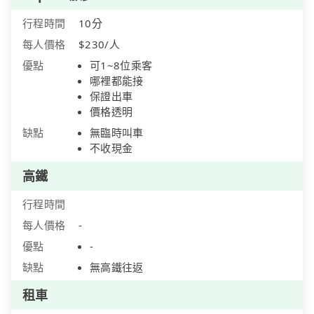
行程時間
10分
每人價格
$230/人
優點
可1~8位乘客
哪裡都能接
保證出車
價格透明
缺點
無臨時叫車
不收現金
高鐵
行程時間
每人價格
-
優點
-
缺點
無高鐵往返
租車