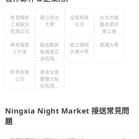
家登精密
國立政治
協憶有限
台北市電
工業股份
大學
公司
腦商業同
有限公司
業公會
神奇雷雷
勱舶散貨
國立陽明
實踐大學
工作室
船租賃亞
交通大學
洲有限公
司台灣分
粋秀有限
樺舍全媒
公司
公司
體整合股
份有限公
司
Ningxia Night Market 接送常見問
題