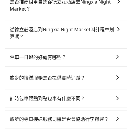
是否推薦租車自駕從德立莊酒店去Ningxia Night
Market？
如果你有台灣駕照且對自己駕駛技術有信心，且需要絕
對的時間彈性，在北北基桃竹有提供甲地乙還的iRent應
從德立莊酒店到Ningxia Night Market叫計程車划
該適合你。註冊完iRent的app後，可以每小時
算嗎？
$115~205（平假日與車型而有不同）承租小轎車，每公
如選擇小黃直達，在台北可以透過app叫車的有55688台
里再額外加收$3.2，從德立莊酒店到Ningxia Night
灣大車隊、Uber、Line Taxi、Yoxi等，如果在路邊攔不
Market的花費預估為$150~200，雖已將每小時40元路
包車一日遊的好處有哪些？
到車，也可考慮打電話至德立莊酒店附近的計程車隊，
邊停車費用預估進去，但額外的汽車保險與可能的罰單
包車一日遊的好處很多，首先，包車可以依照自己的意
如新風交通、永達交通、日昇計程車等叫車看看。依照
都需自付。再者，和運的iRent只提供最基本的車型，如
願和需要來安排行程，其次，包車可以讓您更加深入地
里程跳錶計算，價格約為115~140元間。雖然德立莊酒
Toyota Yaris、Prius C、Vios這類乘坐體驗較差的車
旅步的接送服務是否提供實時追蹤？
體驗當地文化和風土人情，此外，包車還可以省去您自
店到Ningxia Night Market的跳表小黃可能較為便宜，
款，如果人數超過四位，更是沒有較大的七人座或九人
是的，旅步的接送服務提供實時追蹤功能。您可以通過
己開車也無需擔心路線和交通的問題，更可以在舒適的
但仍有臨時攔不到車以及計程車司機不跳錶計費的風
座可供選擇，而且無人租車最令人詬病的就是車況，打
旅步的APP查看車輛的實時位置，確保能夠準時與司機
環境中專心欣賞當地美景和文化，讓您的旅程更加輕鬆
險，如你們人數在五人以上，分坐兩台計程車就不太方
計時包車跟點到點包車有什麼不同？
開車門才發現仍有上一組乘客遺留的垃圾或者撞凹的車
會合，享受更安心的接送服務。
自在。
便，反而能事先預約且品質穩定的tripool，可能更適合
門仍未被修理，每一次租車都好像在開樂透一樣。另
計時包車和點到點包車都是包車服務的形式，但有一些
你。
外，偶爾也會遇到明明已經預約了時間但上一位用戶卻
不同之處： 計時包車：計時包車是按照用車時間來計
旅步的專車接送服務司機是否會協助行李搬運？
遲遲尚未歸還，又或者要還車時卻偏偏找不到停車位，
費，通常以每小時為單位，客戶可以根據自己的需要預
對於急著用車或者要載其他乘客的人來說就有不小的風
是的，旅步的司機會協助乘客搬運行李，讓您無需擔心