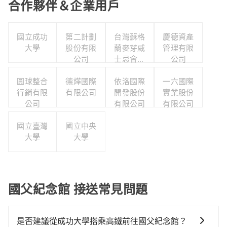
合作夥伴＆企業用戶
國立成功
第二計劃
台灣蘇格
慶德資產
大學
股份有限
蘭麥芽威
管理有限
公司
士忌會所
公司
股份有限
圓球整合
德燁國際
依洛國際
公司
一六國際
行銷有限
有限公司
開發股份
實業股份
公司
有限公司
有限公司
國立臺灣
國立中央
大學
大學
國父紀念館 接送常見問題
是否建議從成功大學搭乘高鐵前往國父紀念館？