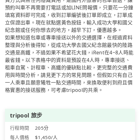
費方式與無任何隱藏費用，是國內外旅客的包車首選，讓
預約叫車不再需要打電話或加LINE問報價，只要花一分鐘
填寫資料即可完成，收到訂單編號後訂單即成立，訂單成
立保證出車。現在就點選黃色按鈕，輸入成功大學和國父
紀念館或任何你想去的地方，越早下訂，優惠越多。
如果想知道包車或專車接送以外的交通選擇，在經過資料
整理與分析後得知，從成功大學去國父紀念館最快的陸路
交通是高鐵，不過如果不希望花大錢，iRent在4~8人時能
最省錢。以下表格中的資料是預設在4人時，專車接送、
租車自駕、計程車、高鐵的優缺點比較，更完整的交通費
用與時間分析，請見更下方的常見問題。但假如只有自己
一人乘車且願意犧牲一點交通時間，來換取便利到府且價
格實惠的接送服務，可考慮tripool的共乘。
tripool 旅步
行程時間
205分
每人價格
$1,450/人