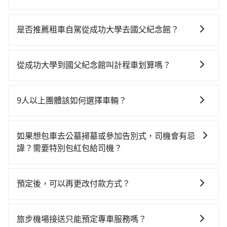
若要從成功大學搭高鐵前往國父紀念館，高鐵乘坐舒
適、省時、較貴，且難叫計程車前往高鐵站！從最早
是否推薦租車自駕從成功大學去國父紀念館？
06:03一直到22:23，台南-台北一天最多有75班次高鐵可
如果你有台灣駕照且對自己駕駛技術有信心，且在車上
搭乘。假設從成功大學 (台南市東區) 前往最靠近的台南
時不需要閉目養神（因為要自己開車），最重要的是你
高鐵站，叫一輛計程車花費約300元、車程約24分鐘。
從成功大學到國父紀念館叫計程車划算嗎？
當天就要來回，那在台南路邊可隨租隨借的iRent應該是
抵達高鐵站後，步行進站、現場購票並於月台排隊的時
如選擇小黃直達，在台南可以透過app叫車的有55688台
你最便宜選擇。註冊完iRent的app後，可以每小時
間約15分鐘，再乘坐85~120分鐘（平均104分）的高鐵
灣大車隊、Uber、Line Taxi、Yoxi等，如果在路邊攔不
$115~205承租小轎車，每公里再額外加收$3.2，從成功
從台南站前往台北高鐵站，每人票價1,350元，再用15分
9人以上團體該如何選擇車輛？
到車，也可考慮打電話至成功大學附近的計程車隊，如
大學到國父紀念館的花費預估為$3,900~4,650（金額差
鐘出站、等待車站前排班的計程車，搭上小黃後約花30
在Line群組或Facebook社團裡，有司機標榜能提供乘坐
港龍大車隊、台南包車府城國際、鳳凰城無線等叫車看
異來自於平假日、車款差異、抵達目的地後多久原路返
分鐘、車費300元後，抵達國父紀念館 (台北市信義區)
9人以上之廂型車，其實屬違法。在現行法律下，營業小
看。依照里程跳錶計算，價格約為6,435~7,700元間，但
回），雖已將eTag和可能的每小時40元路邊停車費用預
如果想包車去公墓掃墓或參加告別式，司機會有忌
的目的地。全程加上轉車時間共3小時8分鐘，假設4位同
客車最多座位數量就是9人，如扣掉司機就只能乘坐8位
如改預約tripool可省高達$1,900。但如果你無法提前預
估進去，但額外的汽車保險與可能的罰單都需自付。再
諱？需要特別包紅包給司機？
行，高鐵加轉乘之平均每人花費為1,500元。不過台南市
乘客，如果要10人以上就是營業大客車的範疇，也就是
約，或偏好臨時叫車，那要注意台南市僅有合法計程車
者，和運的iRent只提供最基本的車型，如Toyota
領有合法執照的計程車僅有4,100多輛，計程車的密度為
如果您需要包車前往公墓掃墓或參加告別式，一般司機
中型巴士或大型遊覽車。非法改裝的車輛，不僅與車輛
約4,140輛，計程車密度為雙北的4.6%，也就是說要臨時
Yaris、Prius C、Vios這類乘坐體驗較差的車款，如果人
雙北的4.6%，換句話說，臨時要叫小黃的難度是雙北大
都會提供接送服務。不過，如果您有其他特殊要求，例
行照不符，連司機的駕照都會不符。在路上被警察盤查
叫到小黃的難度是台北或新北的20倍之多。再加上台南
預定後，可以再更改付款方式？
數超過四位，更是沒有較大的七人座或九人座可供選
城市的20倍。縱使幸運攔到一輛小黃了，台南市少部分
如需要載運骨灰罈或在車上進行法事等作業，建議在訂
請下車終止行程事小，如果發生意外，保險公司可不予
市有些計程車司機不按錶計費，約有17%會採現場議
擇，而且無人租車最令人詬病的就是車況，打開車門才
小黃司機不按表收費，看乘客是外地人便漫天喊價或恣
抱歉！一旦訂單成立後，付款方式是無法更改的。但您
車前先向客服詢問是否有相應的司機可配合，以避免後
賠償就事大了。千萬別為了省小錢而把朋友親人的安全
價，建議最好先上網預約，以免當場被坑受騙。綜合以
發現仍有上一組乘客遺留的垃圾或者撞凹的車門仍未被
意繞路。但如果全程使用tripool並到府專車接送，則每
可以在用車前一天凌晨六點前填寫取消訂單申請表，取
續爭議。此外，是否需要給司機紅包或小費，則可以由
給賭上。通常人數沒有超過10位，建議預約一台九人座
旅步機場接送只能預定專車服務嗎？
上，無論在價格或服務品質上，tripool都是你從成功大
修理，每一次租車都好像在開樂透一樣。另外，偶爾也
人平均花費約1,450元，費時3小時24分鐘。長距離移動