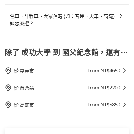
消該訂單後再以其他付款方式重新預約行程即可。
您自行決定。不過，建議可事先詢問司機是否接受。」
與一台小轎車比較划算，如人數超過12位就一定是叫一
學到國父紀念館的最佳選擇。
會遇到明明已經預約了時間但上一位用戶卻遲遲尚未歸
確實搭乘高鐵可以比坐車快16分鐘，但卻要額外支出約
旅步除了提供專車服務外，還有新推出保證出車的機場
台中巴比較方便。但也有例外，比方說有些山區或路段
還，又或者要還車時卻偏偏找不到停車位，對於急著用
200元的交通費，所以對於不是這麼趕時間的人來說，預
共乘服務。共乘服務讓乘客可以與其他人分攤費用，享
包車、計程車、大眾運輸 (如：客運、火車、高鐵)
是禁止大客車通行的，建議在預定時最好先與車行或平
車或者要載其他乘客的人來說就有不小的風險。最後，
約tripool還是比較划算的。如果你是三人以下要乘車，
受更實惠的價格，一樣可享受到府接送的便利。
該怎麼選？
台確認。
雖然路邊隨租隨還看似方便，但實際使用時還是有其區
也可參考tripool的拼車共乘服務，最多可再節省50%的
域的限制，實際可停靠的地點與你的上下車地點仍有段
交通費用。
在選擇交通方式時，您可依下列建議的考慮因素做選
距離，在遇到下雨天或者載行李時，就顯得非常不便。
擇： 預算：不同交通工具價格不同，可先確定您的預
算。計程車最貴，而大眾運輸通常較便宜。 行程：需多
除了 成功大學 到 國父紀念館，還有⋯
點停留的行程建議可選可客製化行程的包車，如果時間
比較寬鬆且不介意耗時轉乘可選大眾運輸或較貴的計程
from NT$
4650
從
嘉義市
車。 旅行人數：人數多時包車較方便舒適且每個人攤提
下來的車資也比較便宜，人數少可搭乘大眾運輸或計程
車。 時間：需在特定時間到達目的地可選包車或計程
from NT$
2200
從
苗栗縣
車，不趕時間即可選用大眾運輸。 便利性：需要便利性
和方便性可選包車和計程車，喜歡探險和體驗當地文化
from NT$
5850
從
高雄市
則可搭乘大眾運輸。