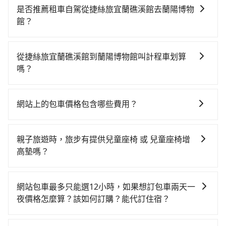
是否推薦租車自駕從捷絲旅宜蘭礁溪館去蘭陽博物
館？
如果你有台灣駕照且對自己駕駛技術有信心，且需要絕
對的時間彈性，最重要的是你當天就要來回，那在宜蘭
從捷絲旅宜蘭礁溪館到蘭陽博物館叫計程車划算
路邊可隨租隨借的iRent應該是你最便宜選擇。註冊完
嗎？
iRent的app後，可以每小時$115~205承租小轎車，每
如選擇小黃直達，在宜蘭可以透過app叫車的有55688台
公里再額外加收$3.2，從捷絲旅宜蘭礁溪館到蘭陽博物
灣大車隊、Uber、Line Taxi、Yoxi等，如果在路邊攔不
館的花費預估為$350~750（金額差異來自於平假日、車
網站上的包車價格包含哪些費用？
到車，也可考慮打電話至捷絲旅宜蘭礁溪館附近的計程
款差異、抵達目的地後多久原路返回），雖已將每小時
網站上的價格已包含基本車趟所有費用，即最高 300 萬
車隊，如昌鏋計程車、三全計程車、三全計程汽車行等
40元路邊停車費用預估進去，但額外的汽車保險與可能
乘客險、司機小費、營業稅等，不會再有其他額外的費
叫車看看。依照里程跳錶計算，價格約為210~250元
的罰單都需自付。再者，和運的iRent只提供最基本的車
親子旅遊時，旅步有提供兒童座椅 或 兒童座椅增
用產生。
間。不過宜蘭縣僅有合法計程車約750輛，計程車密度為
型，如Toyota Yaris、Prius C、Vios這類乘坐體驗較差
高墊嗎？
雙北的0.9%，也就是說要臨時叫到小黃的難度是台北或
的車款，如果人數超過四位，更是沒有較大的七人座或
是的，我們提供兒童安全座椅。一台車至多提供一個兒
新北的100倍之多。再加上宜蘭縣有些計程車司機不按錶
九人座可供選擇，而且無人租車最令人詬病的就是車
童座椅。每趟每個租金 NT$300。您可以在預定服務時
計費，約有47%會採現場議價，建議最好先上網預約，
網站包車最多只能選12小時，如果想訂包車兩天一
況，打開車門才發現仍有上一組乘客遺留的垃圾或者撞
填寫您的需求。
以免當場被坑受騙。雖然捷絲旅宜蘭礁溪館到蘭陽博物
夜價格怎麼算？該如何訂購？能代訂住宿？
凹的車門仍未被修理，每一次租車都好像在開樂透一
館的跳表小黃可能較為便宜，但仍有臨時攔不到車以及
樣。另外，偶爾也會遇到明明已經預約了時間但上一位
旅步的包車服務是以一天一張訂單的方式計算，如果您
計程車司機不跳錶計費的風險，如你們人數在五人以
用戶卻遲遲尚未歸還，又或者要還車時卻偏偏找不到停