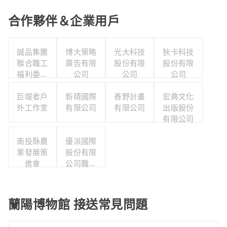
合作夥伴＆企業用戶
誠品集團
博大策略
光大科技
狄卡科技
聯合職工
廣告有限
股份有限
股份有限
福利委員
公司
公司
公司
會
巨噬者戶
新晴國際
善野計畫
宏典文化
外工作室
有限公司
有限公司
出版股份
有限公司
南投縣農
優派國際
業發展策
股份有限
進會
公司職工
福利委員
會
蘭陽博物館 接送常見問題