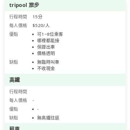
tripool 旅步
行程時間
15分
每人價格
$520/人
優點
可1~8位乘客
哪裡都能接
保證出車
價格透明
缺點
無臨時叫車
不收現金
高鐵
行程時間
每人價格
-
優點
-
缺點
無高鐵往返
租車