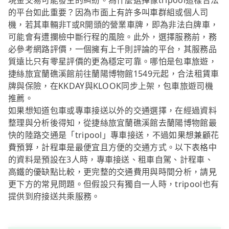
現金交易可能發生的糾紛。為什麼選擇像tripool這樣合法
的平台如此重要？因為市面上有許多叫車群組或個人司
機，若其車輛非T或R開頭的營業車牌，即為非法白牌車，
可能會有遭攔檢中斷行程的風險。此外，選擇服務前，務
必參考網路評價，一個擁有上千則評論的平台，其服務品
質遠比只有零星評價的更為穩定可靠。哪怕是包車旅遊，
捷絲旅宜蘭礁溪館前往蘭陽博物館1549元起，合法租賃車
牌與保險，在KKDAY與KLOOK同步上架，包車旅遊司機
推薦。
如果想知道包車或專車接送以外的交通選擇，在經過資料
整理與分析後得知，從捷絲旅宜蘭礁溪館去蘭陽博物館最
快的陸路交通是「tripool」專車接送，不過如果想兼顧花
費預算，計程車是最便宜且方便的交通方式。以下表格中
的資料是預設在3人時，專車接送、租車自駕、計程車、
高鐵的優缺點比較，更完整的交通費用與時間分析，請見
更下方的常見問題。但假設只有獨自一人時，tripool也有
提供到府接送共乘服務。