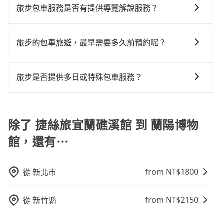
需要連續兩天的包車服務，可以在官網上分開預定兩天
旅步包車服務是否有提供導覽解說服務？
上，分坐兩台計程車就不太方便，反而能事先預約且品
車位，對於急著用車或者要載其他乘客的人來說就有不
的行程。另外，目前旅步只提供接送服務，暫不提供代
質穩定的tripool，可能更適合你。
小的風險。最後，雖然路邊隨租隨還看似方便，但實際
抱歉！目前旅步的包車服務暫無提供導覽服務，如果您
訂住宿服務。
使用時還是有其區域的限制，實際可停靠的地點與你的
需要導覽服務，可事先透過電子郵件
旅步的包車旅遊，最早需要多久前預約呢？
上下車地點仍有段距離，在遇到下雨天或者載行李時，
booking@tripool.app聯繫我們，將有專人協助回覆確
就顯得非常不便。
當您的行程確定後，建議盡早預訂包車服務，因為旅步
認是否能協助安排。
提供早鳥優惠，您越早預訂就能享有更優惠的價格。所
旅步是否提供多日或特殊包車服務？
以不妨趁早訂購，享受更划算的價格。
若您有多日或特殊包車需求，您可以先來信旅步，會有
專人回覆您。
除了 捷絲旅宜蘭礁溪館 到 蘭陽博物
館，還有⋯
from NT$
1800
從
新北市
from NT$
2150
從
新竹縣