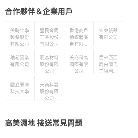
合作夥伴＆企業用戶
美時化學
豐民金屬
香港商戶
宜東紙器
製藥股份
工業股份
動媒體廣
有限公司
有限公司
有限公司
告有限公
司台灣分
秞希實業
明基材料
美商科高
公司
馬來西亞
有限公司
股份有限
國際有限
商白蘭氏
公司
公司
三得利股
份有限公
國立臺灣
美商科磊
司台灣分
科技大學
股份有限
公司
公司
高美濕地 接送常見問題