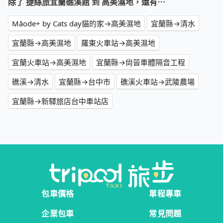
除了 捷絲旅宜蘭礁溪館 到 高美濕地，還有⋯
Māode+ by Cats day貓的家→高美濕地
宜蘭縣→清水
宜蘭縣→高美濕地
羅東火車站→高美濕地
宜蘭火車站→高美濕地
宜蘭縣→尙晉車體隔音工程
礁溪→清水
宜蘭縣→台中市
礁溪火車站→武陵農場
宜蘭縣→新驛旅店台中車站店
包車價格
單程專車
企業包車
常見問題