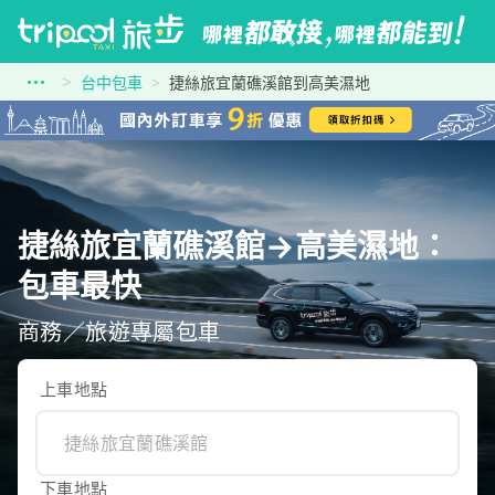
台中包車
捷絲旅宜蘭礁溪館到高美濕地
捷絲旅宜蘭礁溪館→高美濕地：
包車最快
商務／旅遊專屬包車
上車地點
下車地點