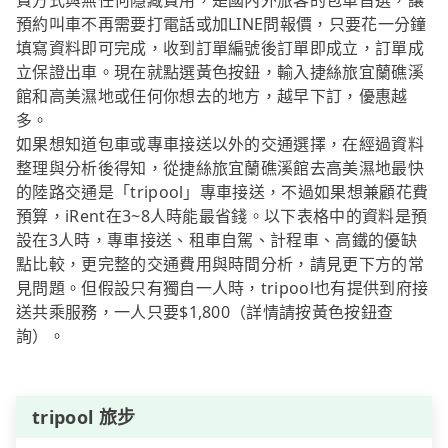
費方式與無任何隱藏費用，是國內外旅客的包車首選，讓
預約叫車不再需要打電話或加LINE問報價，只要花一分鐘
填寫資料即可完成，收到訂單編號後訂單即成立，訂單成
立保證出車。現在就點選黃色按鈕，輸入捷絲旅宜蘭礁溪
館和高美濕地或任何你想去的地方，越早下訂，優惠越
多。
如果想知道包車或專車接送以外的交通選擇，在經過資料
整理與分析後得知，從捷絲旅宜蘭礁溪館去高美濕地最快
的陸路交通是「tripool」專車接送，不過如果想兼顧花費
預算，iRent在3~8人時能最省錢。以下表格中的資料是預
設在3人時，專車接送、租車自駕、計程車、高鐵的優缺
點比較，更完整的交通費用與時間分析，請見更下方的常
見問題。但假設只有獨自一人時，tripool也有提供到府接
送共乘服務，一人只要$1,800（詳情請按黃色按鈕查
詢）。
tripool 旅步