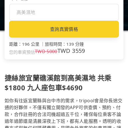
查詢真實價格
距離
：
196 公里
｜
旅程時間
：
139 分鐘
TWD
3559
TWD
5000
您的車資預估
捷絲旅宜蘭礁溪館到高美濕地 共乘
$1800 九人座包車$4690
如你有往返宜蘭縣與台中市的需求，tripool會是你長途交
通的好夥伴。不僅有獨立開發的APP可供查價、預約、付
款，合作註冊的合法司機超過五千位，確保每位乘客不論
過年過節還是清晨深夜上下班，都有人能服務。透明的收