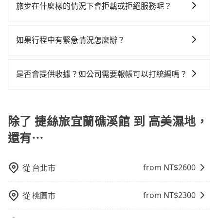
的車型。 五人座驕車可乘坐三位乘客，並可攜帶三個隨
tripool可省高達$1,200。但如果你無法提前預約，或偏
時40元路邊停車費用預估進去，但額外的汽車保險與可
旅步在什麼樣的情況下會拒載或拒絕服務呢？
縣領有合法執照的計程車僅有700多輛，計程車的密度為
身行李與兩個30吋行李箱 五人座休旅車可乘坐四位乘
好臨時叫車，那要注意宜蘭縣僅有合法計程車約750輛，
能的罰單都需自付。再者，和運的iRent只提供最基本的
雙北的0.9%，換句話說，臨時要叫小黃的難度是雙北大
當您使用 tripool 旅步乘車日期當天，若發生以下 3 項
客，並可攜帶四個隨身行李與三個30吋行李箱 九人座廂
計程車密度為雙北的0.9%，也就是說要臨時叫到小黃的
車型，如Toyota Yaris、Prius C、Vios這類乘坐體驗較
城市的100倍。縱使幸運攔到一輛小黃了，宜蘭縣少部分
原因，司機有權拒絕服務： 1) 當日搭車人數或行李超過
型車可乘坐八位乘客，並可攜帶八個隨身行李與六個30
難度是台北或新北的100倍之多。再加上宜蘭縣有些計程
如果行程中有緊急情況怎麼辦？
差的車款，如果人數超過四位，更是沒有較大的七人座
小黃司機不按表收費，看乘客是外地人便漫天喊價或恣
訂購時填寫的數量。請務必確實填寫當日實際攜帶的行
吋行李箱。 為了確保行車安全及遵守相關法規，我們不
車司機不按錶計費，約有47%會採現場議價，建議最好
或九人座可供選擇，而且無人租車最令人詬病的就是車
意繞路。但如果全程使用tripool並到府專車接送，則每
請立即聯繫我們的客服，我們會提供必要的協助。
李及乘坐的總人數，包含成人及兒童／嬰幼兒。 2) 孩童
能超載人數。 如果您攜帶的行李或物品較多，我們會根
先上網預約，以免當場被坑受騙。綜合以上，無論在價
況，打開車門才發現仍有上一組乘客遺留的垃圾或者撞
人平均花費約1,190元，費時2小時19分鐘。選擇搭乘高
同行，卻無自備或加購兒童座椅。提醒您，為了保護孩
據情況收取微搬家費用，費用在300至500元之間。
是否會提供收據？如公司需要報帳可以打統編嗎？
格或服務品質上，tripool都是你從捷絲旅宜蘭礁溪館到
凹的車門仍未被修理，每一次租車都好像在開樂透一
鐵而不預約包車，不僅每人至少額外負擔190元車資，而
童的安全，依道路交通安全規則規定，四歲以下的孩童
高美濕地的最佳選擇。
樣。另外，偶爾也會遇到明明已經預約了時間但上一位
且更會額外浪費53分鐘在轉乘與等車上，現在還不馬上
在乘車結束後一週內，tripool都會透過第三方系統寄出
必須乘坐兒童座椅。 3) 搭乘寵物友善專車卻沒有裝籠。
用戶卻遲遲尚未歸還，又或者要還車時卻偏偏找不到停
來預約tripool！如果你僅有兩位乘車，也可參考tripool
旅行業代收轉付電子收據，如果公司需要報公帳，在預
避免影響行車安全，請您務將寵物置入提籠或提袋內。
車位，對於急著用車或者要載其他乘客的人來說就有不
的拼車共乘服務，最多可再節省50%的交通費用。
約付款前可以輸入公司的抬頭與統編，可向國稅局報
除了 捷絲旅宜蘭礁溪館 到 高美濕地，
小的風險。最後，雖然路邊隨租隨還看似方便，但實際
帳，且免加收5%稅金。在收到後，可自行列印留存或報
使用時還是有其區域的限制，實際可停靠的地點與你的
還有⋯
帳，完全符合台灣的法律規範。
上下車地點仍有段距離，在遇到下雨天或者載行李時，
就顯得非常不便。
from NT$
2600
從
台北市
from NT$
2300
從
桃園市