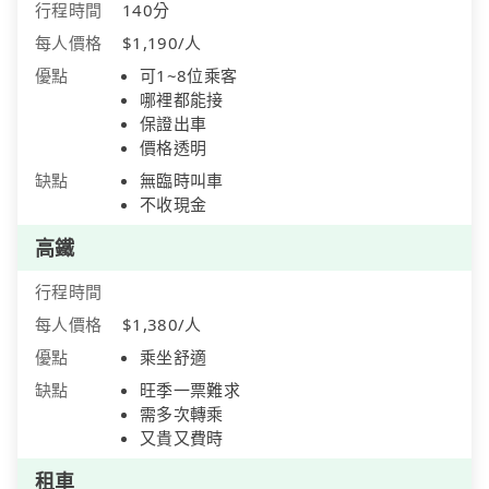
行程時間
140分
每人價格
$1,190/人
優點
可1~8位乘客
哪裡都能接
保證出車
價格透明
缺點
無臨時叫車
不收現金
高鐵
行程時間
每人價格
$1,380/人
優點
乘坐舒適
缺點
旺季一票難求
需多次轉乘
又貴又費時
租車