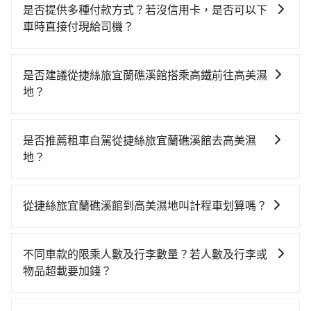
是否提供多種付款方式？若沒信用卡，是否可以下
車時直接付現給司機？
目前旅步提供多種付款方式可供選擇，包括線上刷卡
(VISA/MasterCard/JCB)、簽帳卡 (金融信用卡) 和
是否建議從捷絲旅宜蘭礁溪館搭乘高鐵前往高美濕
AFTEE 先享受後付款等。若您沒有信用卡，建議可以使
地？
用 AFTEE 的服務，您可以在訂單成立後的14天內到超商
若要從捷絲旅宜蘭礁溪館搭高鐵前往高美濕地，高鐵較
櫃檯繳費，或者利用 ATM 完成匯款。
貴、費時，且難叫計程車前往高鐵站！從最早06:15一直
是否推薦租車自駕從捷絲旅宜蘭礁溪館去高美濕
到22:50，南港-台中一天最多有101班次高鐵可搭乘。假
地？
設從捷絲旅宜蘭礁溪館 (宜蘭縣礁溪鄉) 前往最靠近的南
如果你有台灣駕照且對自己駕駛技術有信心，且在車上
港高鐵站，叫一輛計程車花費約900元、車程約50分
時不需要閉目養神（因為要自己開車），最重要的是你
鐘。抵達高鐵站後，步行進站、現場購票並於月台排隊
從捷絲旅宜蘭礁溪館到高美濕地叫計程車划算嗎？
當天就要來回，那在宜蘭路邊可隨租隨借的iRent應該是
的時間約20分鐘，再乘坐58~77分鐘（平均68分）的高
如選擇小黃直達，在宜蘭可以透過app叫車的有55688台
你最便宜選擇。註冊完iRent的app後，可以每小時
鐵從南港站前往台中高鐵站，每人票價750元，再用10
灣大車隊、Uber、Line Taxi、Yoxi等，如果在路邊攔不
$115~205承租小轎車，每公里再額外加收$3.2，從捷絲
分鐘出站、等待車站前排班的計程車，搭上小黃後約花
不同車款的限乘人數及行李數量？若人數及行李或
到車，也可考慮打電話至附近的計程車隊，如昌鏋計程
旅宜蘭礁溪館到高美濕地的花費預估為
44分鐘、車費1,000元後，抵達高美濕地 (台中市清水區)
物品超載要加錢？
車、三全計程汽車行、三全計程車等叫車看看。依照里
$2,550~3,150（金額差異來自於平假日、車款差異、抵
的目的地。全程加上轉車時間共3小時12分鐘，假設3位
我們提供不同種類的車輛，讓您根據需求選擇最適合您
程跳錶計算，價格約為4,010~4,800元間，但如改預約
達目的地後多久原路返回），雖已將eTag和可能的每小
同行，高鐵加轉乘之平均每人花費為1,380元。不過宜蘭