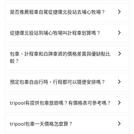
若要從捷運北投站搭高鐵前往埔心牧場，高鐵較貴、費
時、轉車麻煩！從最早06:26一直到23:00，台北-桃園一
是否推薦租車自駕從捷運北投站去埔心牧場？
天最多有72班次高鐵可搭乘。假設從捷運北投站 (台北市
雖然從捷運北投站到埔心牧場可以選擇租車自駕，但花
北投區) 前往最靠近的台北高鐵站，叫一輛計程車花費約
費可能不小。租車公司一般以天為單位計費，小轎車如
400元、車程約32分鐘。抵達高鐵站後，步行進站、現
從捷運北投站到埔心牧場叫計程車划算嗎？
Toyota Yaris、Nissan Kicks，一天租金$1,500起，九
場購票並於月台排隊的時間約25分鐘，再乘坐17~23分
如選擇小黃直達，在台北可以透過app叫車的有55688台
人座如Hyundai Staria或Volkswagen T6，一天租金約
鐘（平均21分）的高鐵從台北站前往桃園高鐵站，每人
灣大車隊、Uber、Line Taxi、Yoxi等，如果在路邊攔不
$4,500，油錢（每公里約3元）、eTag（每公里約1
票價160元，再用5分鐘出站、等待車站前排班的計程
包車、計程車和白牌車資的價格差異與優缺點比
到車，也可考慮打電話至捷運北投站附近的計程車隊，
元）、路邊停車（每小時約40元）、保險費、罰單另
車，搭上小黃後約花26分鐘、車費400元後，抵達埔心
較？
如共享車隊、愛伯特交通、皇冠大車隊等叫車看看。依
計。由於絕大多數的租車公司都沒法提供甲租乙還的服
牧場 (桃園市楊梅區) 的目的地。全程加上轉車時間共1小
包車、計程車或白牌車。主要價格差異和優缺點如下： -
照里程跳錶計算，價格約為1,340~1,600元間，但如改預
務，所以要不當天就需往返捷運北投站與埔心牧場，不
時49分鐘，假設2位同行，高鐵加轉乘之平均每人花費為
包車：優點是搭乘舒適可以根據自己的需求安排時間和
約tripool可省高達$600。綜合以上，無論在價格或服務
然就是需要一次租用多天，如此預計小轎車的花費至少
預定包車自由行時，行程都可以隨便安排嗎？
560元。但如果全程使用tripool並到府專車接送，則每
地點上車較客製化。此外，司機還會提供各種旅遊建議
品質上，tripool都是你從捷運北投站到埔心牧場的最佳
$2,200、九人座$5,200起。透過app預約tripool的單程
人平均花費約510元，費時47分鐘。選擇搭乘高鐵而不
只要不超出您選用的用車時間及行程總公里數，且行程
與資訊。長途接送價格比計程車車資更優惠。 - 計程
選擇。
專車接送才是前往風景區最便宜方便的選擇。
預約包車，不僅每人至少額外負擔50元車資，而且更會
沒有到達海拔1500公里以上的山區，行程都是可以依照
車：優點是24小時隨叫隨到，價格按錶計費，但若遇交
tripool有提供包車旅遊嗎？有價格表可參考嗎？
額外浪費62分鐘在轉乘與等車上，現在還不馬上來預約
您的需求安排的。
通塞車時亦會加收延遲費用，一般屬短程接駁為主。 -
tripool！如果你是獨自一人乘車，也可參考tripool的拼
tripool提供全台各地包括埔心牧場與捷運北投站的包車
白牌車：優點是價格相對較低，有的還可喊價。但安全
車共乘服務，最多可再節省50%的交通費用。
旅遊，從單純的單趟接送到算時間的計時包車都有，可
性和服務質量無法保障，需要自行承擔風險，遇到狀況
tripool包車一天價格怎麼算？
彈性選擇2~12小時的服務，滿足家族出遊、朋友聚會、
事後也無法申訴退費。