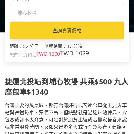
查詢真實價格
距離
：
52 公里
｜
旅程時間
：
47 分鐘
TWD
1029
TWD
1300
您的車資預估
捷運北投站到埔心牧場 共乘$500 九人
座包車$1340
台灣主要的風景區，都有台灣好行或客運公車從主要火車
站與高鐵發車，票價不高，但缺點就是沿途每站停靠，背
包客或許不太介意，可是對於朋友出遊或者攜家帶眷來說
就非常浪費時間，又如果出遊多天或行李眾多者，建議可