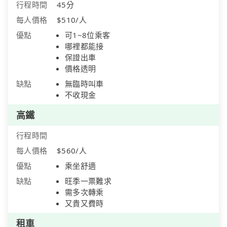
行程時間
45分
每人價格
$510/人
優點
可1~8位乘客
哪裡都能接
保證出車
價格透明
缺點
無臨時叫車
不收現金
高鐵
行程時間
每人價格
$560/人
優點
乘坐舒適
缺點
旺季一票難求
需多次轉乘
又貴又費時
租車