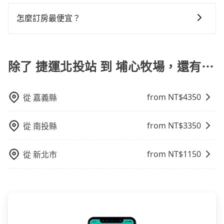
因包車費用會隨著您選用2-12小時不等的包車時數、所
婚喪喜慶等不同的需求。價格透明、無隱藏費用，網站
需行程的公里數及車型而有所不同，建議可以直接上旅
試算即真實價格，免去來回電話確認。一天包車的價格
怎麼訂房最便宜？
步官網一鍵查價，即時試算您包車費用，清楚透明，且
可能跟其他車隊相差無幾，但是如果只需要短時數或者
現在旅客預訂飯店已經很少透過旅行社，大多是透過
無隱藏費用。
單程專車服務者，敢大聲說我們價格絕對最划算。網站
OTA (online travel agent) 來完成，除了可以快速依據
上可直接挑選小轎車、休旅車、或九人座箱型車，如需
地區、價位、人數、特殊需求來搜尋適合的旅店與房
除了 捷運北投站 到 埔心牧場，還有⋯
10人以上巴士，請來信洽詢。
型，更重要的是通常價格是官網的6~8折，如果又有加入
會員或者使用特定的信用卡，還可以累積點數做現金回
from NT$
4350
從
嘉義縣
饋或未來換取免費的住房。台灣人常用的線上訂房平台
有Booking.com、Agoda.com、Hotels.com、
Expedia.com、Trip.com等。正常來說，線上刷卡付款
from NT$
3350
從
南投縣
完後預定就完成，事先不用電話確認空房，事後也不用
告知付款完畢，一切都能在網路上操作。但有些較冷門
from NT$
1150
從
新北市
或規模較小的飯店，有可能再多平台同時上架而發生超
賣的現象，便有可能到了現場卻沒房可住的窘境，所以
在預定時要不選擇評分高、評論多的飯店，不然就是還
要再人工電話與飯店確認。預訂民宿方面，如不怕麻
煩，有些時候直接打電話問的價格可能比民宿訂房網來
得便宜，但缺點就是多數要匯款並再人工確認。假如不