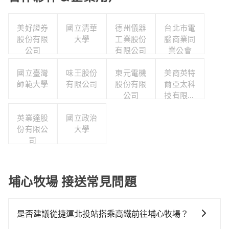
美好證券
國立清華
德州儀器
台北市電
股份有限
大學
工業股份
腦商業同
公司
有限公司
業公會
國立臺灣
味王股份
東元電機
美商英特
師範大學
有限公司
股份有限
爾亞太科
公司
技有限公
司
英業達股
國立政治
份有限公
大學
司
埔心牧場 接送常見問題
是否建議從捷運北投站搭乘高鐵前往埔心牧場？