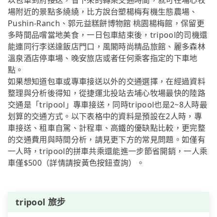
以包車到府接送，省下來的轉乘交通時間，就可在埔心牧
場附近的景點多繞繞，比方說台塑楊梅有機生態農場、
Pushin-Ranch、郭元益糕餅博物館 桃園楊梅館，保留更
多時間品嚐當地美食，一日包車結束後，tripool的司機還
能連同行李送達飯店門口，風閣時尚精品旅館、麗多森林
溫泉酒店停車場、晚安旅店或者任何乘客指定的下車地
點。
如果想知道包車或專車接送以外的交通選擇，在經過資料
整理與分析後得知，從捷運北投站去埔心牧場最快的陸路
交通是「tripool」專車接送，同時tripool也是2~8人時最
划算的交通方式。以下表格中的資料是預設在2人時，專
車接送、租車自駕、計程車、高鐵的優缺點比較，更完整
的交通費用與時間分析，請見更下方的常見問題。如僅有
一人時，tripool的拼車共乘還能進一步節省開銷，一人乘
車僅$500（詳情請按黃色按鈕查詢）。
tripool 旅步