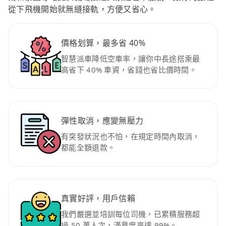
從下飛機開始就無縫接軌，方便又省心。
價格划算，最多省 40%
智慧派車降低空車率，讓你中長途搭乘最
高省下 40% 車資，省錢也省比價時間。
彈性取消，應變無壓力
有突發狀況也不怕，在規定時間內取消，
都能全額退款。
真實好評，用戶信賴
我們嚴選並培訓每位司機，已累積服務超
過 50 萬人次，滿意度高達 99%。