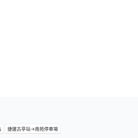
站
捷運古亭站→南苑停車場