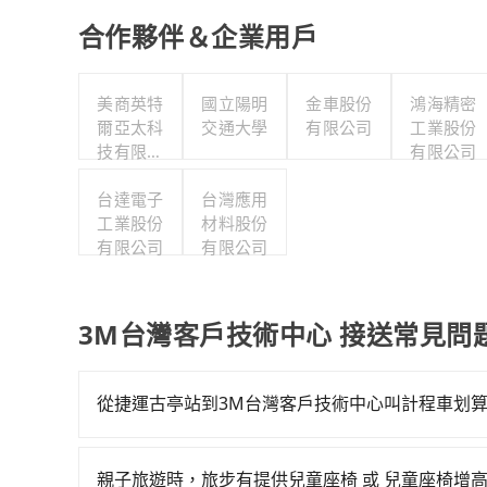
合作夥伴＆企業用戶
美商英特
國立陽明
金車股份
鴻海精密
爾亞太科
交通大學
有限公司
工業股份
技有限公
有限公司
司
台達電子
台灣應用
工業股份
材料股份
有限公司
有限公司
3M台灣客戶技術中心 接送常見問
從捷運古亭站到3M台灣客戶技術中心叫計程車划
如選擇小黃直達，在台北可以透過app叫車的有55688台
到車，也可考慮打電話至捷運古亭站附近的計程車
親子旅遊時，旅步有提供兒童座椅 或 兒童座椅增