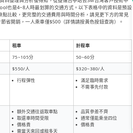
資料整理與分析後得知，從捷運古亭站去3M台灣客戶技術中
ipool也是4~8人時最划算的交通方式。以下表格中的資料是預設
缺點比較，更完整的交通費用與時間分析，請見更下方的常見
一步節省開銷，一人乘車僅$500（詳情請按黃色按鈕查詢）。
租車
計程車
75~105分
50~60分
$550/人
$320~380/人
行程彈性
滿足臨時需求
不需事先付款
額外交通往返取車點
品質參差不齊
取還車時間受限
通常僅能乘坐四位
價格貴
價格貴
需當天來回或租多天