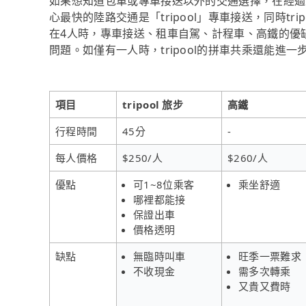
如果想知道包車或專車接送以外的交通選擇，在經過
心最快的陸路交通是「tripool」專車接送，同時tr
在4人時，專車接送、租車自駕、計程車、高鐵的優
問題。如僅有一人時，tripool的拼車共乘還能進
項目
tripool 旅步
高鐵
行程時間
45分
-
每人價格
$250/人
$260/人
優點
可1~8位乘客
乘坐舒適
哪裡都能接
保證出車
價格透明
缺點
無臨時叫車
旺季一票難求
不收現金
需多次轉乘
又貴又費時