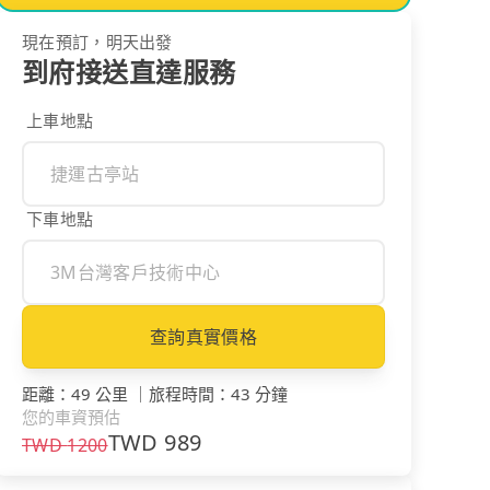
現在預訂，明天出發
到府接送直達服務
上車地點
下車地點
查詢真實價格
距離
：
49 公里
｜
旅程時間
：
43 分鐘
您的車資預估
TWD
989
TWD
1200