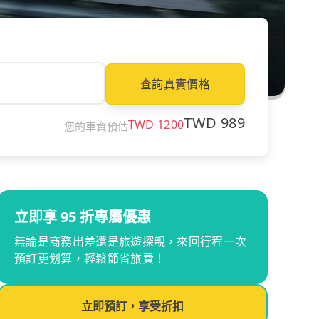
查詢真實價格
TWD
989
TWD
1200
您的車資預估
立即享 95 折專屬優惠
無論是商務出差還是旅遊探親，來回行程一次
預訂更划算，輕鬆節省旅費！
立即預訂，享受折扣