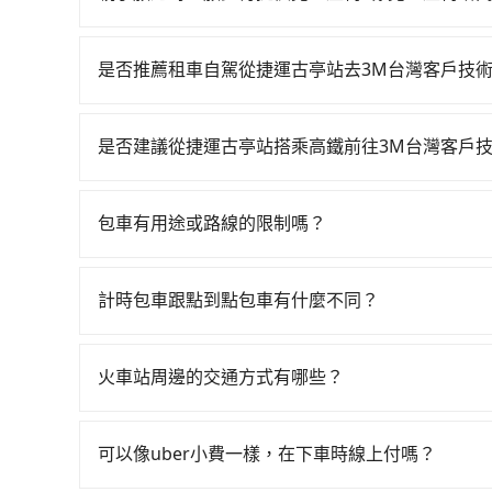
看。依照里程跳錶計算，價格約為1,265~1,500元
是的，我們提供兒童安全座椅。一台車至多提供一個兒
或服務品質上，tripool都是你從捷運古亭站到3
寫您的需求。
是否推薦租車自駕從捷運古亭站去3M台灣客戶技
雖然從捷運古亭站到3M台灣客戶技術中心可以選
費，小轎車如Toyota Yaris、Nissan Kicks，一天租
是否建議從捷運古亭站搭乘高鐵前往3M台灣客戶
T6，一天租金約$4,500，油錢（每公里約3元）
若要從捷運古亭站搭高鐵前往3M台灣客戶技術中心，高
費、罰單另計。由於絕大多數的租車公司都沒法提
台北-桃園一天最多有72班次高鐵可搭乘。假設從捷
台灣客戶技術中心，不然就是需要一次租用多天，如此預
包車有用途或路線的限制嗎？
接著在站內購買高鐵票、通過閘口、並在月台上等待
app預約tripool的單程專車接送才是前往最便宜
不管是從捷運古亭站前往3M台灣客戶技術中心或
21分）的高鐵從台北站前往桃園高鐵站，每人票價
論是清明掃墓、包車旅遊、參加喜宴/喪禮、就醫
黃後約花26分鐘、車費400元後，抵達3M台灣客戶
計時包車跟點到點包車有什麼不同？
訪、寵物檢疫、預約叫車、機場接送、定期洗腎、包月
時17分鐘，假設4位同行，高鐵加轉乘之平均每人花費
計時包車和點到點包車都是包車服務的形式，但有
你。乘車前一天下午五點以前完成預約，隔天保證
人平均花費約250元，費時43分鐘。選擇搭乘高
通常以每小時為單位，客戶可以根據自己的需要預
一週內寄出電子收據。
外浪費34分鐘在轉乘與等車上，現在還不馬上來預約tr
火車站周邊的交通方式有哪些？
點間來回穿梭的客戶，例如市區觀光、商務差旅等
車共乘服務，最多可再節省50%的交通費用。
火車站通常是城市的交通樞紐，以下是火車站常見
可以預先告知出發地點A到目的地B，會根據路線
相對便宜經濟。 計程車：乘坐計程車到達或離開火
一個城市的長途包車。
可以像uber小費一樣，在下車時線上付嗎？
離開火車站，快捷便利。 包車：預定包車到達或