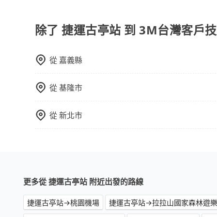
因為旅步車資是採預定時即時付款，所以小費的部
除了 捷運古亭站 到 3M台灣客戶
從
嘉義縣
從
基隆市
從
新北市
更多從 捷運古亭站 附近出發的路線
捷運古亭站→桃園機場
捷運古亭站→拉拉山國家森林遊