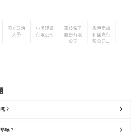
國立政治
小吳娛樂
羅技電子
香港商加
大學
有限公司
股份有限
和國際有
公司
限公司台
灣分公司
題
算嗎？
灣大車隊、Uber、Line Taxi、Yoxi等，如果在路邊攔不
隊，如多元化計程車、藍天使衛星車隊、永達交通等叫車看
高墊嗎？