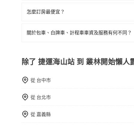
若您有多日或特殊包車需求，您可以先來信旅步，
怎麼訂房最便宜？
現在旅客預訂飯店已經很少透過旅行社，大多是透過OTA (
區、價位、人數、特殊需求來搜尋適合的旅店與房型
關於包車、白牌車、計程車車資及服務有何不同？
或者使用特定的信用卡，還可以累積點數做現金回
包車、白牌車、計程車三種交通方式的價格及服務
Booking.com、Agoda.com、Hotels.com
台預定時價格而定，通常愈長程價格CP值愈高。 
就完成，事先不用電話確認空房，事後也不用告知
計算延遲費用，最終價格通常要下車時才知。價格
除了 捷運海山站 到 叢林開始懶人露
的飯店，有可能再多平台同時上架而發生超賣的現
不一，如行程有問題，事後無法提供客服申訴處理
選擇評分高、評論多的飯店，不然就是還要再人工
打電話問的價格可能比民宿訂房網來得便宜，但缺
從
台中市
這些瑣碎的事，台灣本土的AsiaYo或者國際Airbn
從
台北市
從
嘉義縣