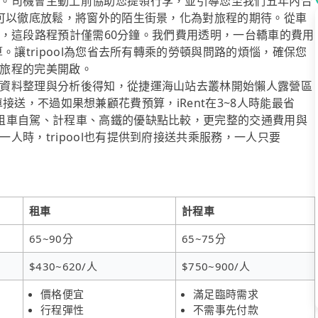
。司機會主動上前協助您提領行李，並引導您至我們五年內合
於可以徹底放鬆，將窗外的陌生街景，化為對旅程的期待。從車
栗店，這段路程預計僅需60分鐘。我們費用透明，一台轎車的費用
。讓tripool為您省去所有轉乘的勞頓與問路的煩惱，確保您
旅程的完美開啟。
資料整理與分析後得知，從捷運海山站去叢林開始懶人露營區
」專車接送，不過如果想兼顧花費預算，iRent在3~8人時能最省
租車自駕、計程車、高鐵的優缺點比較，更完整的交通費用與
人時，tripool也有提供到府接送共乘服務，一人只要
租車
計程車
65~90分
65~75分
$430~620/人
$750~900/人
價格便宜
滿足臨時需求
行程彈性
不需事先付款