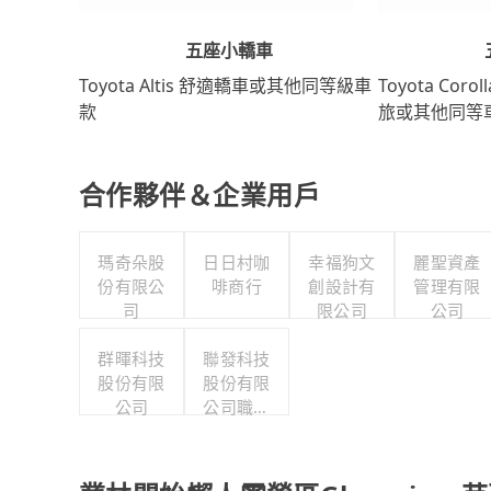
五座小轎車
Toyota Coro
Toyota Altis 舒適轎車或其他同等級車
旅或其他同等
款
合作夥伴＆企業用戶
瑪奇朵股
日日村咖
幸福狗文
麗聖資產
份有限公
啡商行
創設計有
管理有限
司
限公司
公司
群暉科技
聯發科技
股份有限
股份有限
公司
公司職工
福利委員
會