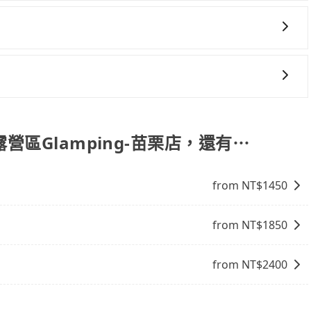
會有專人回覆您。
online travel agent) 來完成，除了可以快速依據地
，更重要的是通常價格是官網的6~8折，如果又有加入會員
饋或未來換取免費的住房。台灣人常用的線上訂房平台有
說明： 包車：可以依照個人行程需要靈活安排時間，價格依平
、Expedia.com、Trip.com等。正常來說，線上刷卡付款完後預定
計程車：可24小時隨叫隨到，價格依跳錶而定，如有塞車也會
付款完畢，一切都能在網路上操作。但有些較冷門或規模較小
比包車貴。 白牌車：通常價格較包車便宜，但司機素質、品質
營區Glamping-苗栗店，還有⋯
象，便有可能到了現場卻沒房可住的窘境，所以在預定時要不
。
電話與飯店確認。預訂民宿方面，如不怕麻煩，有些時候直接
點就是多數要匯款並再人工確認。假如不介意多花一點錢省下
from NT$
1450
b都值得推薦。
from NT$
1850
from NT$
2400