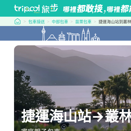
tripool 旅步
包車接送
中部包車
苗栗包車
捷運海山站到叢林開
捷運海山站→叢林開