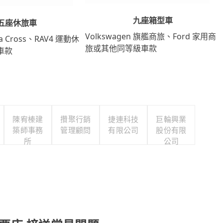
九座箱型車
五座休旅車
Volkswagen 旗艦商旅、Ford 家用商
lla Cross、RAV4 運動休
旅或其他同等級車款
車款
陳宥榛建
攢聚行銷
捷連科技
巨輪興業
築師事務
管理顧問
有限公司
股份有限
所
公司