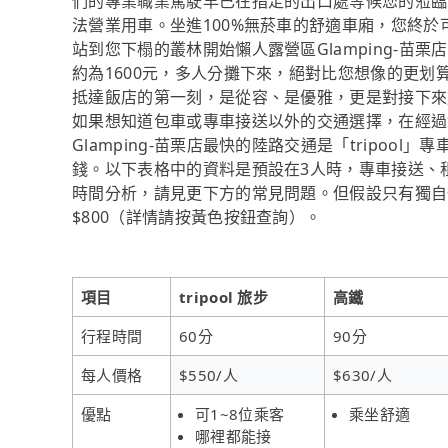
們的專業職業駕駛早已在指定的出口處等候您的蒞臨
法營業用車。坐進100%無菸車的舒適車廂，您終
站到您下榻的叢林開始懶人露營區Glamping-苗
約為1600元，多人分攤下來，絕對比您想像的更划算
抵達飯店的第一刻，是從容、是優雅，更是對接下來
如果想知道包車或專車接送以外的交通選擇，在經過
Glamping-苗栗店最快的陸路交通是「tripool
錢。以下表格中的資料是預設在3人時，專車接送、
時間分析，請見更下方的常見問題。但假設只有獨自一
$800（詳情請按黃色按鈕查詢）。
項目
tripool 旅步
高鐵
行程時間
60分
90分
每人價格
$550/人
$630/人
優點
可1~8位乘客
乘坐舒適
哪裡都能接