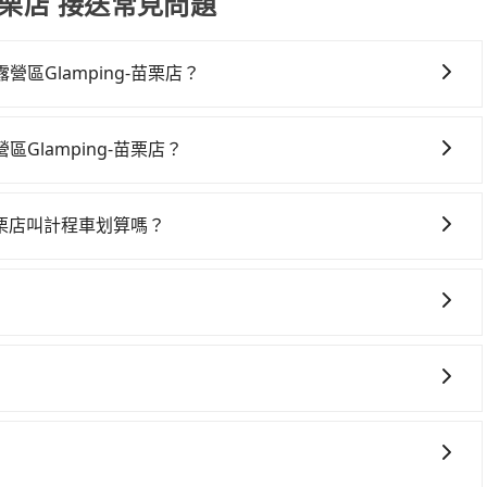
苗栗店 接送常見問題
Glamping-苗栗店？
amping-苗栗店，高鐵較貴、費時、轉車麻煩！從最早
班次高鐵可搭乘。假設從捷運海山站 (新北市土城區) 前往最靠近的
lamping-苗栗店？
18分鐘。抵達高鐵站後，步行進站、現場購票並於月台排隊的
車上時不需要閉目養神（因為要自己開車），最重要的是你當
的高鐵從板橋站前往苗栗高鐵站，每人票價400元，再用5分鐘
是你最便宜選擇。註冊完iRent的app後，可以每小時
鐘、車費400元後，抵達叢林開始懶人露營區Glamping-
苗栗店叫計程車划算嗎？
，從捷運海山站到叢林開始懶人露營區Glamping-苗栗店的花費
時間共1小時32分鐘，假設3位同行，高鐵加轉乘之平均每人花
灣大車隊、Uber、Line Taxi、Yoxi等，如果在路邊攔不
、車款差異、抵達目的地後多久原路返回），雖已將eTag和可能
車接送，則每人平均花費約550元，費時1小時1分鐘。選擇搭乘高
隊，如延吉計程車、新北市大板城計程車、亞德交通等叫車看
保險與可能的罰單都需自付。再者，和運的iRent只提供最
，而且更會額外浪費31分鐘在轉乘與等車上，現在還不馬上來
，但如改預約tripool可省高達$1,100。但如果要考慮到回
Vios這類乘坐體驗較差的車款，如果人數超過四位，更是沒有較大的
ipool的拼車共乘服務，最多可再節省50%的交通費用。
程沒有到達海拔1500公里以上的山區，行程都是可以依照您
市的2%、密度僅雙北的0.5%，其叫車的難度是雙北市的190
病的就是車況，打開車門才發現仍有上一組乘客遺留的垃圾或
都是你從捷運海山站到叢林開始懶人露營區Glamping-苗栗
樂透一樣。另外，偶爾也會遇到明明已經預約了時間但上一位
到停車位，對於急著用車或者要載其他乘客的人來說就有不小
體上是非常穩定及可靠的，大多數的使用者都給予了高分評價。此
際使用時還是有其區域的限制，實際可停靠的地點與你的上下
獲得了許多好評，價格透明無隱藏費用、相比其他業者提供的用車
就顯得非常不便。
，讓您的旅程能更有彈性及保障。