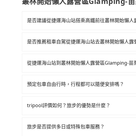
叢林開始懶人露營區Glamping-
是否建議從捷運海山站搭乘高鐵前往叢林開始懶人露營區
若要從捷運海山站搭高鐵前往叢林開始懶人露營區Gl
06:34一直到23:08，板橋-苗栗一天最多有30
是否推薦租車自駕從捷運海山站去叢林開始懶人露營區G
板橋高鐵站，叫一輛計程車花費約300元、車程約
如果你有台灣駕照且對自己駕駛技術有信心，且在
時間約20分鐘，再乘坐34~38分鐘（平均37分）
天就要來回，那在新北路邊可隨租隨借的iRent應該
出站、等待車站前排班的計程車，搭上小黃後約花12分
從捷運海山站到叢林開始懶人露營區Glamping-
$115~205承租小轎車，每公里再額外加收$3.2
苗栗店 (苗栗縣頭屋鄉) 的目的地。全程加上轉車
如選擇小黃直達，在新北可以透過app叫車的有55688台
預估為$1,300~1,850（金額差異來自於平假日
費為630元。但如果全程使用tripool並到府專
到車，也可考慮打電話至捷運海山站附近的計程車
的每小時40元路邊停車費用預估進去，但額外的汽車
鐵而不預約包車，不僅每人至少額外負擔80元車資
預定包車自由行時，行程都可以隨便安排嗎？
看。依照里程跳錶計算，價格約為2,240~2,700元間
基本的車型，如Toyota Yaris、Prius C、
預約tripool！如果你僅有兩位乘車，也可參考tr
只要不超出您選用的用車時間及行程總公里數，且行
程，苗栗縣僅有合法計程車約380輛，數量約為新北
七人座或九人座可供選擇，而且無人租車最令人詬
的需求安排的。
倍。綜合以上，無論在價格或服務品質上，tripool
者撞凹的車門仍未被修理，每一次租車都好像在開
tripool評價如何？旅步的優勢是什麼？
店的最佳選擇。
用戶卻遲遲尚未歸還，又或者要還車時卻偏偏找不
根據google的評價，tripool的服務品質整
的風險。最後，雖然路邊隨租隨還看似方便，但實
外，tripool司機專業的駕駛和親切服務態度也
旅步是否提供多日或特殊包車服務？
車地點仍有段距離，在遇到下雨天或者載行李時，
前一日凌晨6點前取消均可無條件全額退費的承諾