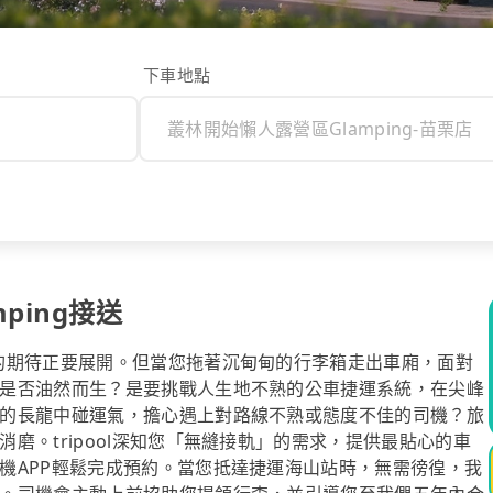
下車地點
ping接送
的期待正要展開。但當您拖著沉甸甸的行李箱走出車廂，面對
是否油然而生？是要挑戰人生地不熟的公車捷運系統，在尖峰
的長龍中碰運氣，擔心遇上對路線不熟或態度不佳的司機？旅
磨。tripool深知您「無縫接軌」的需求，提供最貼心的車
機APP輕鬆完成預約。當您抵達捷運海山站時，無需徬徨，我