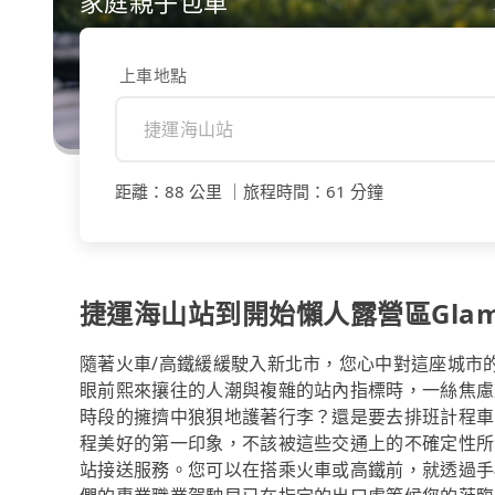
家庭親子包車
上車地點
距離
：
88 公里
｜
旅程時間
：
61 分鐘
捷運海山站到開始懶人露營區Glam
隨著火車/高鐵緩緩駛入新北市，您心中對這座城市
眼前熙來攘往的人潮與複雜的站內指標時，一絲焦慮
時段的擁擠中狼狽地護著行李？還是要去排班計程車
程美好的第一印象，不該被這些交通上的不確定性所消
站接送服務。您可以在搭乘火車或高鐵前，就透過手