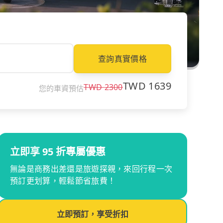
查詢真實價格
TWD
1639
TWD
2300
您的車資預估
立即享 95 折專屬優惠
無論是商務出差還是旅遊探親，來回行程一次
預訂更划算，輕鬆節省旅費！
立即預訂，享受折扣