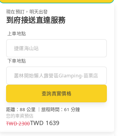
現在預訂，明天出發
到府接送直達服務
上車地點
下車地點
查詢真實價格
距離
：
88 公里
｜
旅程時間
：
61 分鐘
您的車資預估
TWD
1639
TWD
2300