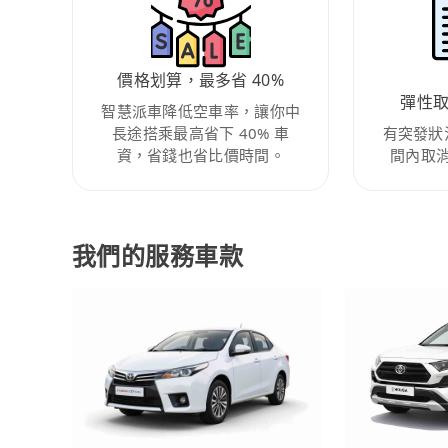
價格划算，最多省 40%
彈性
智慧派車降低空車率，讓你中
長途搭乘最高省下 40% 車
有突發狀
資，省錢也省比價時間。
間內取
我們的服務車款