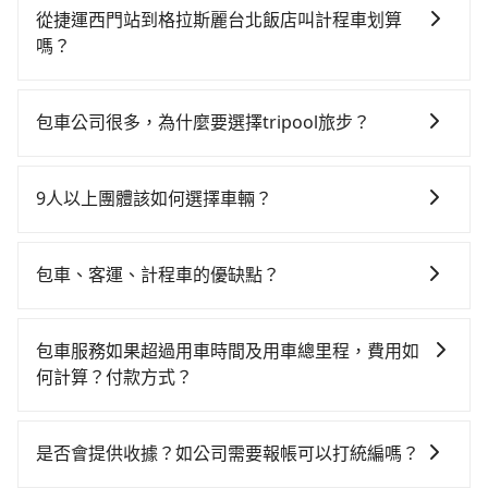
對的時間彈性，在北北基桃竹有提供甲地乙還的iRent應
從捷運西門站到格拉斯麗台北飯店叫計程車划算
該適合你。註冊完iRent的app後，可以每小時
嗎？
$115~205（平假日與車型而有不同）承租小轎車，每公
如選擇小黃直達，在台北可以透過app叫車的有55688台
里再額外加收$3.2，從捷運西門站到格拉斯麗台北飯店
灣大車隊、Uber、Line Taxi、Yoxi等，如果在路邊攔不
的花費預估為$100~200，雖已將每小時40元路邊停車費
包車公司很多，為什麼要選擇tripool旅步？
到車，也可考慮打電話至附近的計程車隊，如台北市成
用預估進去，但額外的汽車保險與可能的罰單都需自
旅步提供多種車型，從轎車、休旅車到九人座，讓您可
功計程車、巨翼計程車、巨翼合作社等叫車看看。依照
付。再者，和運的iRent只提供最基本的車型，如Toyota
以依照您行程人數的需求進行選擇。此外，為確保您的
里程跳錶計算，價格約為90~110元間。雖然捷運西門站
Yaris、Prius C、Vios這類乘坐體驗較差的車款，如果人
9人以上團體該如何選擇車輛？
旅途安全無憂，我們的司機都是專業且可靠的職業駕
到格拉斯麗台北飯店的跳表小黃可能較為便宜，但仍有
數超過四位，更是沒有較大的七人座或九人座可供選
在Line群組或Facebook社團裡，有司機標榜能提供乘坐
駛。關於價格，旅步官網可一鍵即時查價，所示價格絕
臨時攔不到車以及計程車司機不跳錶計費的風險，如你
擇，而且無人租車最令人詬病的就是車況，打開車門才
9人以上之廂型車，其實屬違法。在現行法律下，營業小
無隱藏費用，且還提供優於其他業者更彈性的取消政
們人數在五人以上，分坐兩台計程車就不太方便，反而
包車、客運、計程車的優缺點？
發現仍有上一組乘客遺留的垃圾或者撞凹的車門仍未被
客車最多座位數量就是9人，如扣掉司機就只能乘坐8位
策，讓您在規劃行程時能更無後顧之憂。無論您是要前
能事先預約且品質穩定的tripool，可能更適合你。
修理，每一次租車都好像在開樂透一樣。另外，偶爾也
包車：能提供客製化的交通方式，您可以自由安排行程
乘客，如果要10人以上就是營業大客車的範疇，也就是
往市區還是郊區，我們都可以為您提供最佳的旅遊體
會遇到明明已經預約了時間但上一位用戶卻遲遲尚未歸
上、下車，不需與旅客共乘。但通常需要提前預約。 客
中型巴士或大型遊覽車。非法改裝的車輛，不僅與車輛
驗。所以，如果您正在尋找一家可靠的包車公司，
包車服務如果超過用車時間及用車總里程，費用如
還，又或者要還車時卻偏偏找不到停車位，對於急著用
運：最經濟實惠的交通方式，通常有固定的路線和時間
行照不符，連司機的駕照都會不符。在路上被警察盤查
tripool旅步絕對是您值得信任的不二選擇！
何計算？付款方式？
車或者要載其他乘客的人來說就有不小的風險。最後，
表。不必擔心自己開車的安全風險。但是客運的班次和
請下車終止行程事小，如果發生意外，保險公司可不予
雖然路邊隨租隨還看似方便，但實際使用時還是有其區
旅步的包車服務可以根據您的需求安排用車，若超過預
行車路線可能不太頻繁。 計程車：可以隨叫隨到，並且
賠償就事大了。千萬別為了省小錢而把朋友親人的安全
域的限制，實際可停靠的地點與你的上下車地點仍有段
定的用車時間，每小時會加收1000元的費用；若超過預
不必擔心停車位的問題。但是，計程車的費用相對較
給賭上。通常人數沒有超過10位，建議預約一台九人座
是否會提供收據？如公司需要報帳可以打統編嗎？
距離，在遇到下雨天或者載行李時，就顯得非常不便。
定的里程數，每10公里加收150元的費用。這些額外費
高，車輛選擇不如包車多，且大都屬短程接駁為主。
與一台小轎車比較划算，如人數超過12位就一定是叫一