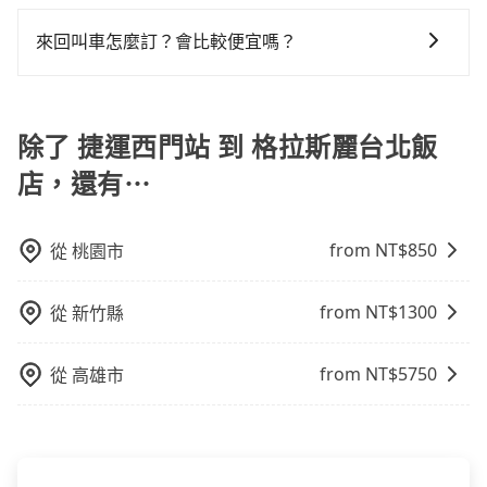
在乘車結束後一週內，tripool都會透過第三方系統寄出
用可以在下車前付現給司機。
台中巴比較方便。但也有例外，比方說有些山區或路段
旅行業代收轉付電子收據，如果公司需要報公帳，在預
來回叫車怎麼訂？會比較便宜嗎？
是禁止大客車通行的，建議在預定時最好先與車行或平
約付款前可以輸入公司的抬頭與統編，可向國稅局報
台確認。
為了乘客未來可能的訂單修改或取消，每筆訂單只含一
帳，且免加收5%稅金。在收到後，可自行列印留存或報
趟車的資訊，所以如果需要來回叫車，請分兩筆訂單預
帳，完全符合台灣的法律規範。
定。至於價格已經市場最優惠，並無特別針對來回車趟
除了 捷運西門站 到 格拉斯麗台北飯
做額外折扣，但如果手上有優惠代碼，歡迎直接使用，
店，還有⋯
不限單程或來回。
from NT$
850
從
桃園市
from NT$
1300
從
新竹縣
from NT$
5750
從
高雄市