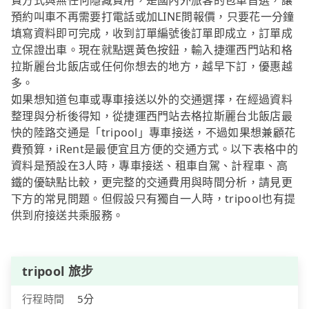
費方式與無任何隱藏費用，是國內外旅客的包車首選，讓
預約叫車不再需要打電話或加LINE問報價，只要花一分鐘
填寫資料即可完成，收到訂單編號後訂單即成立，訂單成
立保證出車。現在就點選黃色按鈕，輸入捷運西門站和格
拉斯麗台北飯店或任何你想去的地方，越早下訂，優惠越
多。
如果想知道包車或專車接送以外的交通選擇，在經過資料
整理與分析後得知，從捷運西門站去格拉斯麗台北飯店最
快的陸路交通是「tripool」專車接送，不過如果想兼顧花
費預算，iRent是最便宜且方便的交通方式。以下表格中的
資料是預設在3人時，專車接送、租車自駕、計程車、高
鐵的優缺點比較，更完整的交通費用與時間分析，請見更
下方的常見問題。但假設只有獨自一人時，tripool也有提
供到府接送共乘服務。
tripool 旅步
行程時間
5分