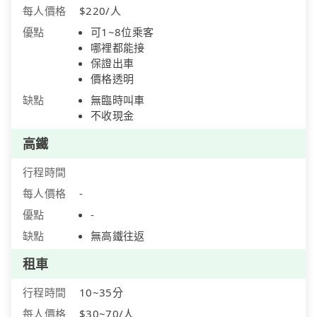
每人價格
$220/人
優點
可1~8位乘客
哪裡都能接
保證出車
價格透明
缺點
無臨時叫車
不收現金
高鐵
行程時間
每人價格
-
優點
-
缺點
無高鐵往返
租車
行程時間
10~35分
每人價格
$30~70/人