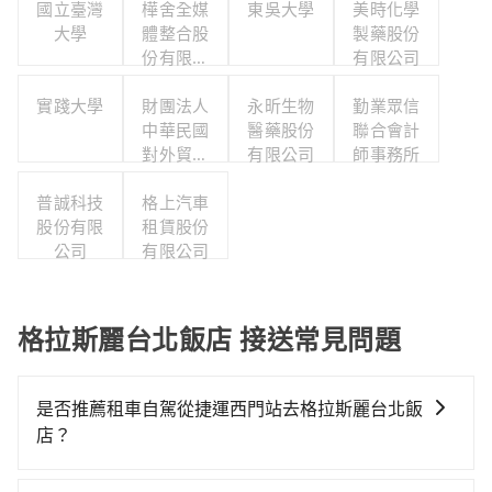
國立臺灣
樺舍全媒
東吳大學
美時化學
大學
體整合股
製藥股份
份有限公
有限公司
司
實踐大學
財團法人
永昕生物
勤業眾信
中華民國
醫藥股份
聯合會計
對外貿易
有限公司
師事務所
發展協會
普誠科技
格上汽車
股份有限
租賃股份
公司
有限公司
格拉斯麗台北飯店 接送常見問題
是否推薦租車自駕從捷運西門站去格拉斯麗台北飯
店？
如果你有台灣駕照且對自己駕駛技術有信心，且需要絕