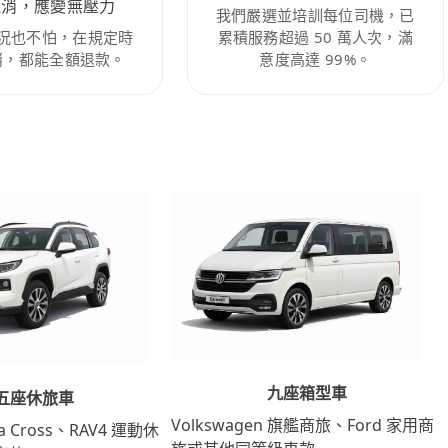
取消，應變無壓力
我們嚴選並培訓每位司機，已
況也不怕，在規定時
累積服務超過 50 萬人次，滿
消，都能全額退款。
意度高達 99%。
九座箱型車
五座休旅車
Volkswagen 旗艦商旅、Ford 家用商
lla Cross、RAV4 運動休