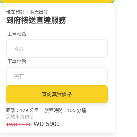
現在預訂，明天出發
到府接送直達服務
上車地點
下車地點
查詢真實價格
距離
：
179 公里
｜
旅程時間
：
155 分鐘
您的車資預估
TWD
5909
TWD
8300