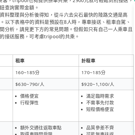
客，tripool也有提供拼車共乘，2900元就可輕鬆到府接送，
鈕查詢實際金額。
資料整理與分析後得知，從斗六去尖石最快的陸路交通是高
省錢。以下表格中的資料是預設在8人時，專車接送、租車自駕、
間分析，請見更下方的常見問題。但假如只有自己一人乘車且
送服務，可考慮tripool的共乘。
租車
計程車
160~185分
170~185分
$630~790/人
$920~1,100/人
價格便宜
滿足臨時需求
行程彈性
不需事先付款
短程價格便宜
額外交通往返取車點
品質參差不齊
取還車時間受限
可能無車往返