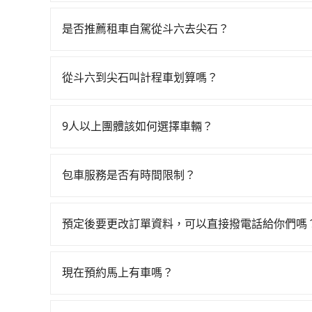
若要從斗六搭高鐵前往尖石，高鐵省時、較貴，且難
22:16，雲林-新竹一天最多僅16班次，如果行
是否推薦租車自駕從斗六去尖石？
斗六市前往最靠近的雲林高鐵站，叫一輛計程車花費
如果你有台灣駕照且對自己駕駛技術有信心，且在
購票並於月台排隊的時間約15分鐘，再乘坐55~5
天就要來回，那在雲林路邊可隨租隨借的iRent應該
640元，再用5分鐘出站、等待車站前排班的計程車
從斗六到尖石叫計程車划算嗎？
$115~205承租小轎車，每公里再額外加收$3.2，
的目的地。全程加上轉車時間共2小時31分鐘，假
如選擇小黃直達，在雲林可以透過app叫車的有55
假日、車款差異、抵達目的地後多久原路返回），雖
領有合法執照的計程車僅有200多輛，計程車的密度
六附近的計程車隊，如華麗計程車、斗六計程車、
額外的汽車保險與可能的罰單都需自付。再者，和運的iRen
市的300倍。縱使幸運攔到一輛小黃了，雲林縣少
9人以上團體該如何選擇車輛？
3,655~4,400元間。不過雲林縣僅有合法計程車
Vios這類乘坐體驗較差的車款，如果人數超過四
繞路。但如果全程使用tripool並到府專車接送，
在Line群組或Facebook社團裡，有司機標榜
的難度是台北或新北的300倍之多。如果當天或隔
令人詬病的就是車況，打開車門才發現仍有上一組
搭乘高鐵可以比坐車快4分鐘，但卻要額外支出約8
客車最多座位數量就是9人，如扣掉司機就只能乘坐
議事先做好規劃。再加上雲林縣有些計程車司機不按
像在開樂透一樣。另外，偶爾也會遇到明明已經預
包車服務是否有時間限制？
tripool還是比較划算的。如果你是三人以下要乘車
型巴士或大型遊覽車。非法改裝的車輛，不僅與車
免當場被坑受騙。雖然斗六到尖石的跳表小黃可能
偏找不到停車位，對於急著用車或者要載其他乘客
通費用。
我們提供2-12小時彈性包車時間選擇，您可依據您
車終止行程事小，如果發生意外，保險公司可不予
風險，如你們人數在五人以上，分坐兩台計程車就不太
便，但實際使用時還是有其區域的限制，實際可停
上。通常人數沒有超過10位，建議預約一台九人座
你。
預定後要更改訂單資料，可以直接撥電話給你們嗎
行李時，就顯得非常不便。
比較方便。但也有例外，比方說有些山區或路段是
您可以透過官網的文字客服或回覆訂單確認信，告
申請，就無需再支付任何行政費用。
現在預約馬上有車嗎？
只要網站上能預約的日期與時間，就保證出車。不過t