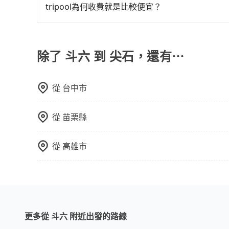
尖石的車，最快也是四小時後出發的車。
tripool為何收費就是比較便宜？
對於平常就有在使用長程專車接送服務的乘客來說，第
為司機素質比較差、車上會有煙味、或者車齡過大，但
顧客評分較低的司機，且車輛均要求5年內新車，
除了 斗六 到 尖石，還有⋯
口罩。tripool之所以能將價格壓在市價7~8折
也就是提高俗稱「回頭車」的比例。這不僅體現在
從
台中市
能用更少的司機來服務更多的旅客，意味著使用到
反應在服務品質的控管會更佳。但tripool網站
午以前均可全額取消退費，如已經決定好要從斗六
從
苗栗縣
從
高雄市
更多從 斗六 附近出發的路線