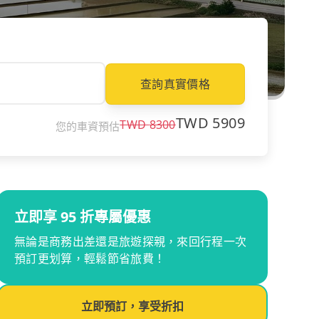
查詢真實價格
TWD
5909
TWD
8300
您的車資預估
立即享 95 折專屬優惠
無論是商務出差還是旅遊探親，來回行程一次
預訂更划算，輕鬆節省旅費！
立即預訂，享受折扣