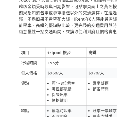
7600元起，人數少的小轎車5900元起，如僅有一位乘
確切金額受時段與日期影響，可點擊頁面上之黃色按
如果想知道包車或專車接送以外的交通選擇，在經過
鐵，不過如果不希望花大錢，iRent在8人時能最
計程車、高鐵的優缺點比較，更完整的交通費用與時
願意犧牲一點交通時間，來換取便利到府且價格實惠的接
項目
tripool 旅步
高鐵
行程時間
155分
-
每人價格
$960/人
$970/人
優點
可1~8位乘客
乘坐舒適
哪裡都能接
節省時間
保證出車
價格透明
缺點
無臨時叫車
旺季一票難求
不收現金
需多次轉乘