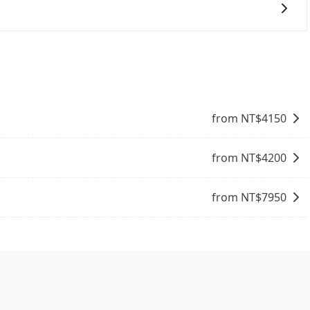
一次使用tripool的會擔心價格比市價便宜不少，是不是因
事實恰恰相反。tripool不僅有嚴密的篩選機制，定期淘汰
司機也絕對不會在車內吸煙，於新冠肺炎期間也絕對全程配戴
的主因來自於自行研發的AI車輛調度演算法，能有效降低空車率，
成本的控制，更是在傳統旺季（年假、端午、中秋、雙十等）
from NT$
4150
不熟悉的司機或者轉單給其他車行的情況比同行更低，如此便
上的價格是動態的，一般來說越早預訂價格越優，且保證前一天中
去尖石，請儘早下訂以把握最划算的價格。
from NT$
4200
from NT$
7950