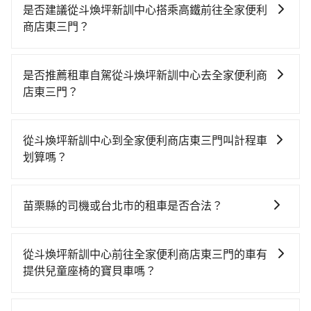
是否建議從斗煥坪新訓中心搭乘高鐵前往全家便利
商店東三門？
若要從斗煥坪新訓中心搭高鐵前往全家便利商店東三
門，高鐵較貴、費時、轉車麻煩，且難叫計程車前往高
是否推薦租車自駕從斗煥坪新訓中心去全家便利商
鐵站！從最早06:24一直到23:00，苗栗-台北一天最多有
店東三門？
32班次高鐵可搭乘。假設從斗煥坪新訓中心 (苗栗縣頭份
如果你有台灣駕照且對自己駕駛技術有信心，且在車上
市) 前往最靠近的苗栗高鐵站，叫一輛計程車花費約600
時不需要閉目養神（因為要自己開車），最重要的是你
元、車程約32分鐘。抵達高鐵站後，步行進站、現場購
從斗煥坪新訓中心到全家便利商店東三門叫計程車
當天就要來回，那在苗栗路邊可隨租隨借的iRent應該是
票並於月台排隊的時間約15分鐘，再乘坐43~49分鐘
划算嗎？
你最便宜選擇。註冊完iRent的app後，可以每小時
（平均46分）的高鐵從苗栗站前往台北高鐵站，每人票
如選擇小黃直達，在苗栗可以透過app叫車的有55688台
$115~205承租小轎車，每公里再額外加收$3.2，從斗煥
價430元，再用15分鐘出站，最後再根據距離的遠近或
灣大車隊，如果在路邊攔不到車，也可考慮打電話至附
坪新訓中心到全家便利商店東三門的花費預估為
者天候狀況，決定是步行一段路或者搭乘公車抵達最終
苗栗縣的司機或台北市的租車是否合法？
近的計程車隊，如頭份永康車行、風翼租車、永安車行
$1,300~1,850（金額差異來自於平假日、車款差異、抵
的目的地。全程加上轉車時間共1小時48分鐘，假設3位
許多的Line群組或Facebook社團裡，有很多低價的白牌
等叫車看看。依照里程跳錶計算，價格約為2,270~2,700
達目的地後多久原路返回），雖已將eTag和可能的每小
同行，高鐵加轉乘之平均每人花費為630元。不過苗栗縣
車、私家車或野雞車在招攬生意，這不僅是違法可能被
元間，但如改預約tripool可省高達$1,100。但如果你無
時40元路邊停車費用預估進去，但額外的汽車保險與可
從斗煥坪新訓中心前往全家便利商店東三門的車有
領有合法執照的計程車僅有400多輛，計程車的密度為雙
警察臨檢並趕下車，出意外後保險公司更是不會提供任
法提前預約，或偏好臨時叫車，那要注意苗栗縣僅有合
能的罰單都需自付。再者，和運的iRent只提供最基本的
提供兒童座椅的寶貝車嗎？
北的0.5%，換句話說，臨時要叫小黃的難度是雙北大城
何理賠，如果又遇到心術不正的司機，其犯罪行為可能
法計程車約380輛，計程車密度為雙北的0.5%，也就是
車型，如Toyota Yaris、Prius C、Vios這類乘坐體驗較
市的200倍。縱使幸運攔到一輛小黃了，苗栗縣少部分小
台灣法律有規定，無論年紀大小，所有乘客乘車時均需
都無法監控或追查。最好別為了省小錢而冒上不必要的
說要臨時叫到小黃的難度是台北或新北的200倍之多。再
差的車款，如果人數超過四位，更是沒有較大的七人座
黃司機不按表收費，看乘客是外地人便漫天喊價或恣意