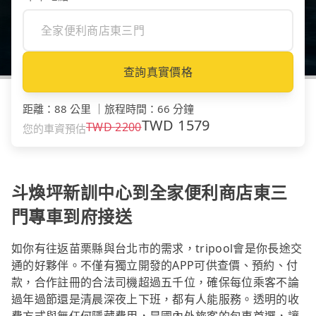
查詢真實價格
距離
：
88 公里
｜
旅程時間
：
66 分鐘
TWD
1579
TWD
2200
您的車資預估
斗煥坪新訓中心到全家便利商店東三
門專車到府接送
如你有往返苗栗縣與台北市的需求，tripool會是你長途交
通的好夥伴。不僅有獨立開發的APP可供查價、預約、付
款，合作註冊的合法司機超過五千位，確保每位乘客不論
過年過節還是清晨深夜上下班，都有人能服務。透明的收