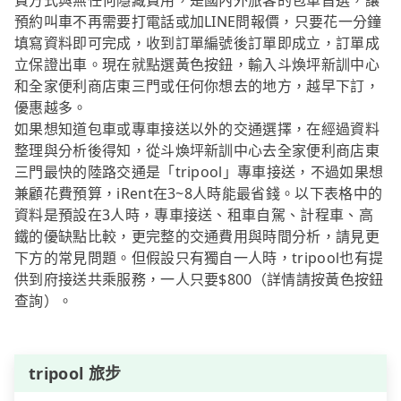
費方式與無任何隱藏費用，是國內外旅客的包車首選，讓
預約叫車不再需要打電話或加LINE問報價，只要花一分鐘
填寫資料即可完成，收到訂單編號後訂單即成立，訂單成
立保證出車。現在就點選黃色按鈕，輸入斗煥坪新訓中心
和全家便利商店東三門或任何你想去的地方，越早下訂，
優惠越多。
如果想知道包車或專車接送以外的交通選擇，在經過資料
整理與分析後得知，從斗煥坪新訓中心去全家便利商店東
三門最快的陸路交通是「tripool」專車接送，不過如果想
兼顧花費預算，iRent在3~8人時能最省錢。以下表格中的
資料是預設在3人時，專車接送、租車自駕、計程車、高
鐵的優缺點比較，更完整的交通費用與時間分析，請見更
下方的常見問題。但假設只有獨自一人時，tripool也有提
供到府接送共乘服務，一人只要$800（詳情請按黃色按鈕
查詢）。
tripool 旅步