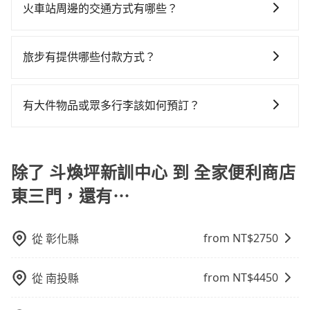
繫好安全帶，如四歲以下或身高不足的幼童無法正常綁
風險。而tripool雇用的司機、使用的車輛以及配合的車
加上苗栗縣有些計程車司機不按錶計費，約有34%會採
火車站周邊的交通方式有哪些？
或九人座可供選擇，而且無人租車最令人詬病的就是車
繞路。但如果全程使用tripool並到府專車接送，則每人
安全帶，則需使用嬰兒/兒童座椅或輔以增高墊。如有幼
行，一定符合台灣法律規定，除了司機擁有合法的職業
現場議價，建議最好先上網預約，以免當場被坑受騙。
況，打開車門才發現仍有上一組乘客遺留的垃圾或者撞
平均花費約530元，費時1小時6分鐘。選擇搭乘高鐵而
火車站通常是城市的交通樞紐，以下是火車站常見交通
童同行，在預訂tripool的寶貝車時，可以直接在網站勾
駕駛執照以及良民證外，車輛一定投保最高300萬乘客
綜合以上，無論在價格或服務品質上，tripool都是你從
凹的車門仍未被修理，每一次租車都好像在開樂透一
不預約包車，不僅每人至少額外負擔100元車資，而且更
方式： 公車或客運：乘坐公車或客運到達或離開火車
選租用適合1~4歲的兒童汽車座椅或4歲以上的增高墊，
險。最好辨別叫的車是否合法，就看車牌的開頭，只要
旅步有提供哪些付款方式？
斗煥坪新訓中心到全家便利商店東三門的最佳選擇。
樣。另外，偶爾也會遇到明明已經預約了時間但上一位
會額外浪費42分鐘在轉乘與等車上，現在還不馬上來預
站，相對便宜經濟。 計程車：乘坐計程車到達或離開火
如有新生兒需要0~1歲的嬰兒後向汽座，可先向客服人員
不是R或T開頭的車，就一定是違法。
用戶卻遲遲尚未歸還，又或者要還車時卻偏偏找不到停
約tripool！如果你僅有兩位乘車，也可參考tripool的拼
目前提供信用卡 (VISA/MasterCard/JCB)、簽帳卡 (金融
車站，方便快捷但昂貴。 捷運/輕軌：通過捷運或輕軌到
確認庫存再行租用，每個300元。當然，更鼓勵父母自行
車位，對於急著用車或者要載其他乘客的人來說就有不
車共乘服務，最多可再節省50%的交通費用。
信用卡)、先享後付的AFTEE，您可以在訂單確認後的14
達或離開火車站，快捷便利。 包車：預定包車到達或離
攜帶汽車座椅，不僅家中小寶貝坐的舒適習慣。
有大件物品或眾多行李該如何預訂？
小的風險。最後，雖然路邊隨租隨還看似方便，但實際
天內完成付款即可。
開火車站，是最便利的，無需與人共乘、快速抵達。
使用時還是有其區域的限制，實際可停靠的地點與你的
一般情況，九人座最多可以乘坐八位乘客以及置放六件
上下車地點仍有段距離，在遇到下雨天或者載行李時，
30吋的行李箱，但如有大件行李、衝浪板、樂器、廣告
就顯得非常不便。
看板、床墊、折疊單車、家電等，在乘客人數不多的情
除了 斗煥坪新訓中心 到 全家便利商店
況下，可以將後座倒放來騰出置物空間。基本上只要不
東三門，還有⋯
遮住司機視線、不會破壞車體、不影響行車安全，會讓
乘客盡量塞、盡量放。在預定前，建議先丈量好尺寸，
並事先透過官網的線上客服洽詢，確認沒問題再下訂。
from NT$
2750
從
彰化縣
from NT$
4450
從
南投縣