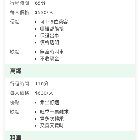
行程時間
65分
每人價格
$530/人
優點
可1~8位乘客
哪裡都能接
保證出車
價格透明
缺點
無臨時叫車
不收現金
高鐵
行程時間
110分
每人價格
$630/人
優點
乘坐舒適
缺點
旺季一票難求
需多次轉乘
又貴又費時
租車