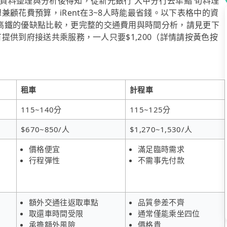
資料整理與分析後得知，從新光銀行 大甲分行去隼鮨 旬料理
想兼顧花費預算，iRent在3~8人時能最省錢。以下表格中的資
高鐵的優缺點比較，更完整的交通費用與時間分析，請見更下
有提供到府接送共乘服務，一人只要$1,200（詳情請按黃色按
租車
計程車
115~140分
115~125分
$670~850/人
$1,270~1,530/人
價格便宜
滿足臨時需求
行程彈性
不需事先付款
額外交通往返取車點
品質參差不齊
取還車時間受限
通常僅能乘坐四位
承擔額外風險
價格貴