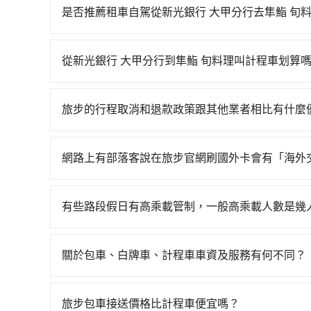
最多有32班次高鐵可搭乘。假設從新光銀行 大甲分
是否推薦租車自駕從新光銀行 大甲分行去隼鮨 旬
花費約1,100元、車程約44分鐘。抵達高鐵站後
如果你有台灣駕照且對自己駕駛技術有信心，且在
43~49分鐘（平均46分）的高鐵從苗栗站前往台
天就要來回，那在台中路邊可隨租隨借的iRent應該
的計程車，搭上小黃後約花17分鐘、車費300元後，
從新光銀行 大甲分行到隼鮨 旬料理叫計程車划算
$115~205承租小轎車，每公里再額外加收$3.2
時間共2小時17分鐘，假設3位同行，高鐵加轉乘
如選擇小黃直達，在台中可以透過app叫車的有55688台
$2,000~2,550（金額差異來自於平假日、車款
收費，看乘客是外地人便漫天喊價或恣意繞路。但如果
到車，也可考慮打電話至豐島交通等叫車看看。依照里程
時40元路邊停車費用預估進去，但額外的汽車保險與
元，費時1小時48分鐘。選擇搭乘高鐵而不預約包
旅步的行程取消和退款政策跟其他業者相比有什麼
tripool可省高達$2,200。台中市有些計程車
車型，如Toyota Yaris、Prius C、Vio
鐘在轉乘與等車上，現在還不馬上來預約tripool！
當您需要取消旅行行程時，旅步提供比其他業者更
以免當場被坑受騙。綜合以上，無論在價格或服務品質
或九人座可供選擇，而且無人租車最令人詬病的就
多可再節省50%的交通費用。
車前一天的凌晨六點前完成取消訂單作業，旅步就
最佳選擇。
的車門仍未被修理，每一次租車都好像在開樂透一
網路上有部落客說在旅步官網刷國外卡會有「海外
時也確保乘客的權益。
遲遲尚未歸還，又或者要還車時卻偏偏找不到停車
當然不是真的！目前在旅步的官網刷卡是不會被收
險。最後，雖然路邊隨租隨還看似方便，但實際使
有些路段假日有高乘載管制，一般高乘載人數是幾
點仍有段距離，在遇到下雨天或者載行李時，就顯
當某些特定路段塞車情況嚴重時，為了維持交通秩
種車輛可以通行：(一) 乘載3人(含駕駛和小孩)以上的
關於包車、白牌車、計程車車資及服務有何不同？
身心障礙證明、記者證或「高速公路高乘載管制」
包車、白牌車、計程車三種交通方式的價格及服務
路段，建議最好配合至少兩名以上乘客。
台預定時價格而定，通常愈長程價格CP值愈高。 
旅步包車接送價格比計程車便宜嗎？