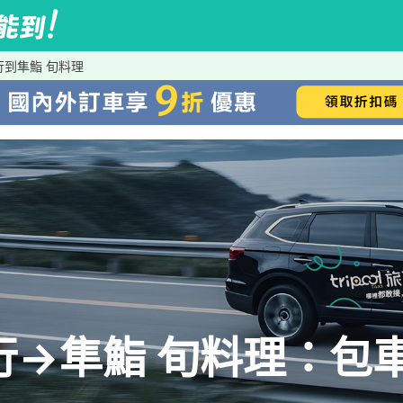
行到隼鮨 旬料理
行→隼鮨 旬料理：包