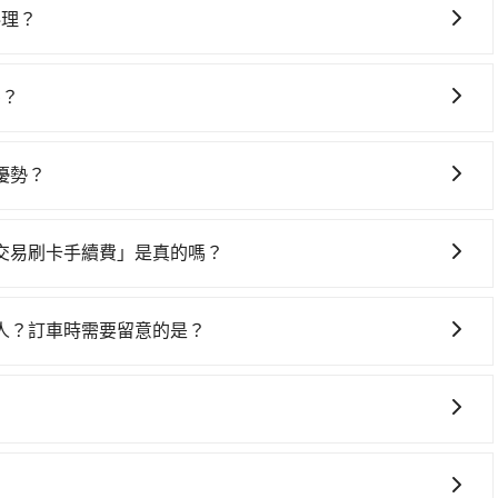
行 (台中市大甲區) 前往最靠近的苗栗高鐵站，叫一輛計程車
料理？
，步行進站、現場購票並於月台排隊的時間約15分鐘，再乘坐
車上時不需要閉目養神（因為要自己開車），最重要的是你當
北高鐵站，每人票價430元，再用15分鐘出站、等待車站前排班
是你最便宜選擇。註冊完iRent的app後，可以每小時
抵達隼鮨 旬料理 (台北市松山區) 的目的地。全程加上轉車
嗎？
，從新光銀行 大甲分行到隼鮨 旬料理的花費預估為
之平均每人花費為900元。不過，台中市少部分小黃司機不按表
灣大車隊、Uber、Line Taxi、Yoxi等，如果在路邊攔不
差異、抵達目的地後多久原路返回），雖已將eTag和可能的每小
全程使用tripool並到府專車接送，則每人平均花費約810
跳錶計算，價格約為3,800~4,600元間，但如改預約
可能的罰單都需自付。再者，和運的iRent只提供最基本的
車，不僅每人至少額外負擔90元車資，而且更會額外浪費29分
優勢？
司機不按錶計費，約有27%會採現場議價，建議最好先上網預約，
s這類乘坐體驗較差的車款，如果人數超過四位，更是沒有較大的七人座
如果你僅有兩位乘車，也可參考tripool的拼車共乘服務，最
具彈性的取消政策，以給予乘客更多的保障和方便。只需在用
上，tripool都是你從新光銀行 大甲分行到隼鮨 旬料理的
是車況，打開車門才發現仍有上一組乘客遺留的垃圾或者撞凹
承諾會無條件全額退款，讓乘客感到安心之餘，降低風險的同
樣。另外，偶爾也會遇到明明已經預約了時間但上一位用戶卻
交易刷卡手續費」是真的嗎？
位，對於急著用車或者要載其他乘客的人來說就有不小的風
取「海外交易手續費」的，請放心使用！
用時還是有其區域的限制，實際可停靠的地點與你的上下車地
人？訂車時需要留意的是？
得非常不便。
序和道路安全，政府會實施高乘載管制，限制只有符合以下四
小型車，(二) 大型客車，(三) 計程車，(四) 駕駛或乘客持有
通行證之小型車。如果您的出行路線會經過高乘載管制時段和
說明： 包車：可以依照個人行程需要靈活安排時間，價格依平
計程車：可24小時隨叫隨到，價格依跳錶而定，如有塞車也會