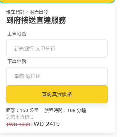
現在預訂，明天出發
到府接送直達服務
上車地點
下車地點
查詢真實價格
距離
：
150 公里
｜
旅程時間
：
108 分鐘
您的車資預估
TWD
2419
TWD
3400