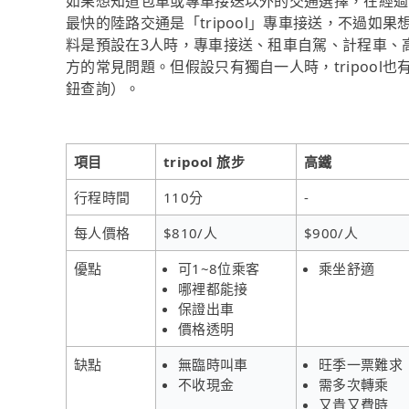
如果想知道包車或專車接送以外的交通選擇，在經過
最快的陸路交通是「tripool」專車接送，不過如果
料是預設在3人時，專車接送、租車自駕、計程車、
方的常見問題。但假設只有獨自一人時，tripool也
鈕查詢）。
項目
tripool 旅步
高鐵
行程時間
110分
-
每人價格
$810/人
$900/人
優點
可1~8位乘客
乘坐舒適
哪裡都能接
保證出車
價格透明
缺點
無臨時叫車
旺季一票難求
不收現金
需多次轉乘
又貴又費時