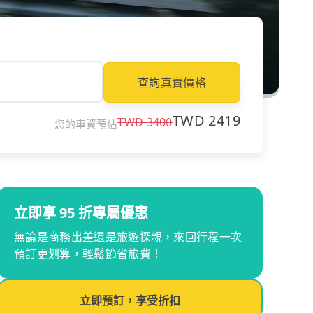
查詢真實價格
TWD
2419
TWD
3400
您的車資預估
立即享 95 折專屬優惠
無論是商務出差還是旅遊探親，來回行程一次
預訂更划算，輕鬆節省旅費！
立即預訂，享受折扣