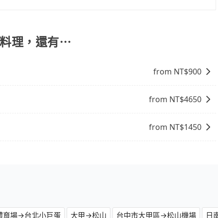
比包車貴。 白牌車：通常價格較包車便宜，但司機素質、品質
、且遇塞車、停紅燈時等低速行駛時還需額外加價不同，旅步
。
。
旬料理，還有⋯
from NT$
900
from NT$
4650
from NT$
1450
體育場→台北小巨蛋
大甲→松山
台中市大甲區→松山機場
日