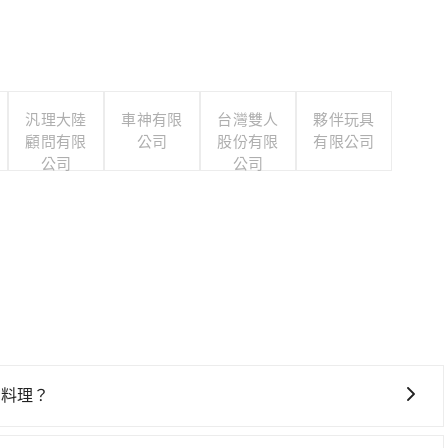
汎理大陸
車神有限
台灣雙人
夥伴玩具
顧問有限
公司
股份有限
有限公司
公司
公司
旬料理？
鐵較貴、費時！從最早06:24一直到23:00，苗栗-台北一天