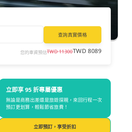
查詢真實價格
TWD
8089
TWD
11300
您的車資預估
立即享 95 折專屬優惠
無論是商務出差還是旅遊探親，來回行程一次
預訂更划算，輕鬆節省旅費！
立即預訂，享受折扣