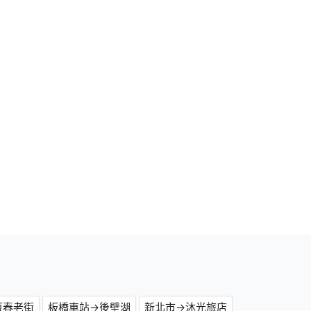
恆春老街
板橋車站→後壁湖
新北市→沐光旅店