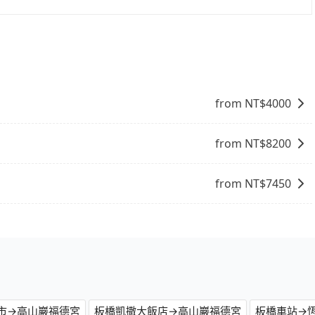
、簽帳卡 (金融信用卡)、先享後付的AFTEE，您可以在訂單確認後的14
from NT$
4000
from NT$
8200
from NT$
7450
市→高山巖福德宮
板橋凱撒大飯店→高山巖福德宮
板橋車站→