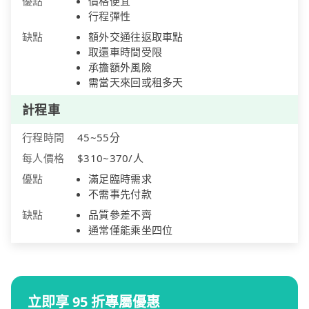
優點
價格便宜
行程彈性
缺點
額外交通往返取車點
取還車時間受限
承擔額外風險
需當天來回或租多天
計程車
行程時間
45~55分
每人價格
$310~370/人
優點
滿足臨時需求
不需事先付款
缺點
品質參差不齊
通常僅能乘坐四位
立即享 95 折專屬優惠