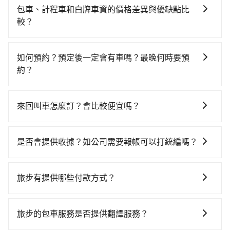
灣大車隊、Uber、Line Taxi、Yoxi等。依照里程跳錶計
公里再額外加收$3.2，從新北市（平溪區）到A19的花費
包車、計程車和白牌車資的價格差異與優缺點比
算，價格約為915~1,100元間，若改選tripool的專車服
預估為$700~1,200（金額差異來自於平假日、車款差
較？
務可再更便宜。雖然新北市區到A19的跳表小黃可能較為
異、抵達目的地後多久原路返回），雖已將eTag和可能
包車、計程車或白牌車。主要價格差異和優缺點如下： -
便宜，但當你們人數超過四位時，叫兩輛計程車的費用
的每小時40元路邊停車費用預估進去，但額外的汽車保
包車：優點是搭乘舒適可以根據自己的需求安排時間和
就貴了，如選擇tripool的九人座，可用約7.5折預約一台
險與可能的罰單都需自付。再者，和運的iRent只提供最
如何預約？預定後一定會有車嗎？最晚何時要預
地點上車較客製化。此外，司機還會提供各種旅遊建議
專車服務。
基本的車型，如Toyota Yaris、Prius C、Vios這類乘坐
約？
與資訊。長途接送價格比計程車車資更優惠。 - 計程
體驗較差的車款，如果人數超過四位，更是沒有較大的
如要預約從新北市前往A19的專車接送服務，可直接線上
車：優點是24小時隨叫隨到，價格按錶計費，但若遇交
七人座或九人座可供選擇，而且無人租車最令人詬病的
輸入上下車地點或地址，三秒內即可查到真實價格，照
通塞車時亦會加收延遲費用，一般屬短程接駁為主。 -
來回叫車怎麼訂？會比較便宜嗎？
就是車況，打開車門才發現仍有上一組乘客遺留的垃圾
著步驟填寫完乘客資料與線上刷卡，訂單即成立。在拿
白牌車：優點是價格相對較低，有的還可喊價。但安全
或者撞凹的車門仍未被修理，每一次租車都好像在開樂
為了乘客未來可能的訂單修改或取消，每筆訂單只含一
到訂單編號後，隨即會在手機上收到簡訊以及電子郵件
性和服務質量無法保障，需要自行承擔風險，遇到狀況
透一樣。另外，偶爾也會遇到明明已經預約了時間但上
趟車的資訊，所以如果需要來回叫車，請分兩筆訂單預
確認信，如此就完成預約了，而司機與車輛的詳細資
事後也無法申訴退費。
是否會提供收據？如公司需要報帳可以打統編嗎？
一位用戶卻遲遲尚未歸還，又或者要還車時卻偏偏找不
定。至於價格已經市場最優惠，並無特別針對來回車趟
料，將於乘車前一晚八點透過SMS和EMAIL提供。一旦
到停車位，對於急著用車或者要載其他乘客的人來說就
在乘車結束後一週內，tripool都會透過第三方系統寄出
做額外折扣，但如果手上有優惠代碼，歡迎直接使用，
付款完畢，tripool保證出車。一般建議出發前一天中午
有不小的風險。最後，雖然路邊隨租隨還看似方便，但
旅行業代收轉付電子收據，如果公司需要報公帳，在預
不限單程或來回。
以前完成預約，越早下訂價格越低價，如臨時需要，前
旅步有提供哪些付款方式？
實際使用時還是有其區域的限制，實際可停靠的地點與
約付款前可以輸入公司的抬頭與統編，可向國稅局報
一天傍晚五點前仍會收單，最遲如當天下午過後乘車，
你的上下車地點仍有段距離，在遇到下雨天或者載行李
目前提供信用卡 (VISA/MasterCard/JCB)、簽帳卡 (金融
帳，且免加收5%稅金。在收到後，可自行列印留存或報
四小時前仍能預約。
時，就顯得非常不便。
信用卡)、先享後付的AFTEE，您可以在訂單確認後的14
帳，完全符合台灣的法律規範。
旅步的包車服務是否提供翻譯服務？
天內完成付款即可。