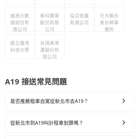
威朋大數
美科實業
協亞金屬
元大聯合
據股份有
股份有限
有限公司
會計師事
限公司
公司
務所
國立臺灣
台灣美津
科技大學
濃股份有
限公司
A19 接送常見問題
是否推薦租車自駕從新北市去A19？
如果你有台灣駕照且對自己駕駛技術有信心，且需要絕
對的時間彈性，最重要的是你當天就要來回，那在新北
從新北市到A19叫計程車划算嗎？
路邊可隨租隨借的iRent應該是你最便宜選擇。註冊完
如選擇小黃直達，在新北可以透過app叫車的有55688台
iRent的app後，可以每小時$115~205承租小轎車，每