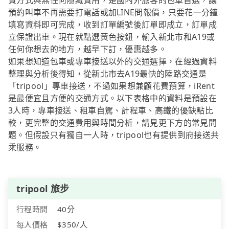
費方式與無任何隱藏費用，是國內外旅客的包車首選，讓
預約叫車不再需要打電話或加LINE問報價，只要花一分鐘
填寫資料即可完成，收到訂單編號後訂單即成立，訂單成
立保證出車。現在就點選黃色按鈕，輸入新北市和A19或
任何你想去的地方，越早下訂，優惠越多。
如果想知道包車或專車接送以外的交通選擇，在經過資料
整理與分析後得知，從新北市去A19最快的陸路交通是
「tripool」專車接送，不過如果想兼顧花費預算，iRent
是最便宜且方便的交通方式。以下表格中的資料是預設在
3人時，專車接送、租車自駕、計程車、高鐵的優缺點比
較，更完整的交通費用與時間分析，請見更下方的常見問
題。但假設只有獨自一人時，tripool也有提供到府接送共
乘服務。
tripool 旅步
行程時間
40分
每人價格
$350/人