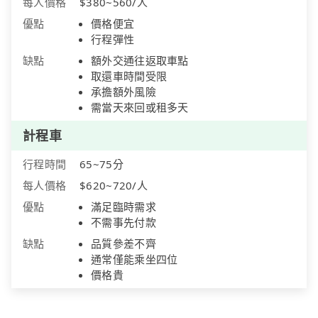
每人價格
$380~560/人
優點
價格便宜
行程彈性
缺點
額外交通往返取車點
取還車時間受限
承擔額外風險
需當天來回或租多天
計程車
行程時間
65~75分
每人價格
$620~720/人
優點
滿足臨時需求
不需事先付款
缺點
品質參差不齊
通常僅能乘坐四位
價格貴