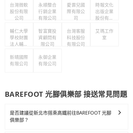
台灣微軟
永順整合
愛霏兒國
時報文化
股份有限
行銷企業
際有限公
出版企業
公司
有限公司
司
股份有限
公司職工
輔仁大學
智富寶投
台灣客服
福利委員
艾瑪工作
學校財團
資顧問有
科技股份
會
室
法人輔仁
限公司
有限公司
大學
新晴國際
永御企業
有限公司
有限公司
BAREFOOT 光腳俱樂部 接送常見問題
是否建議從新北市搭乘高鐵前往BAREFOOT 光腳
俱樂部？
從新北搭高鐵去BAREFOOT 光腳俱樂部絕非最佳選擇，