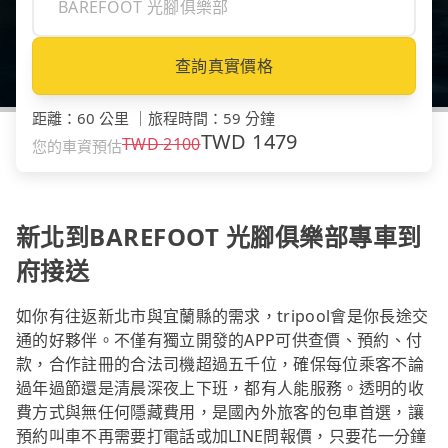
查詢真實價格
距離
：
60 公里
｜
旅程時間
：
59 分鐘
TWD
1479
TWD
2100
您的車資預估
新北到BAREFOOT 光腳俱樂部專車到
府接送
如你有往返新北市與宜蘭縣的需求，tripool會是你長途交
通的好夥伴。不僅有獨立開發的APP可供查價、預約、付
款，合作註冊的合法司機超過五千位，確保每位乘客不論
過年過節還是清晨深夜上下班，都有人能服務。透明的收
費方式與無任何隱藏費用，是國內外旅客的包車首選，讓
預約叫車不再需要打電話或加LINE問報價，只要花一分鐘