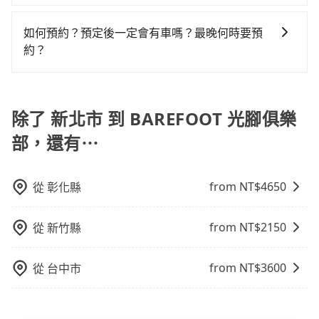
樣。另外，偶爾也會遇到明明已經預約了時間但上一位
包車、白牌車、計程車三種交通方式的價格及服務說
高，車輛選擇不如包車多，且大都屬短程接駁為主。
用戶卻遲遲尚未歸還，又或者要還車時卻偏偏找不到停
明： 包車：可以依照個人行程需要靈活安排時間，價格
如何預約？預定後一定會有車嗎？最晚何時要預
車位，對於急著用車或者要載其他乘客的人來說就有不
依平台預定時價格而定，通常愈長程價格CP值愈高。 計
約？
小的風險。最後，雖然路邊隨租隨還看似方便，但實際
程車：可24小時隨叫隨到，價格依跳錶而定，如有塞車
使用時還是有其區域的限制，實際可停靠的地點與你的
如要預約從新北市前往BAREFOOT 光腳俱樂部的專車接
也會計算延遲費用，最終價格通常要下車時才知。價格
上下車地點仍有段距離，在遇到下雨天或者載行李時，
送服務，可直接線上輸入上下車地點或地址，三秒內即
比包車貴。 白牌車：通常價格較包車便宜，但司機素
就顯得非常不便。
可查到真實價格，照著步驟填寫完乘客資料與線上刷
除了 新北市 到 BAREFOOT 光腳俱樂
質、品質不一，如行程有問題，事後無法提供客服申訴
卡，訂單即成立。在拿到訂單編號後，隨即會在手機上
處理。
部，還有⋯
收到簡訊以及電子郵件確認信，如此就完成預約了，而
司機與車輛的詳細資料，將於乘車前一晚八點透過SMS
和EMAIL提供。一旦付款完畢，tripool保證出車。一般
from NT$
4650
從
彰化縣
建議出發前一天中午以前完成預約，越早下訂價格越低
價，如臨時需要，前一天傍晚五點前仍會收單，最遲如
from NT$
2150
從
新竹縣
當天下午過後乘車，四小時前仍能預約。
from NT$
3600
從
台中市