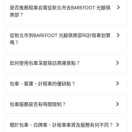
高鐵較貴、費時、轉車麻煩！板橋-南港雖然一天最多時
是否推薦租車自駕從新北市去BAREFOOT 光腳俱
有92班車次，從最早07:02到23:42，過了末班車到清晨
樂部？
的時段，還是要找其他交通方案。假設從新北市中和區
如果你有台灣駕照且對自己駕駛技術有信心，且在車上
前往最靠近的板橋高鐵站，叫一輛計程車花費約200元、
時不需要閉目養神（因為要自己開車），最重要的是你
車程約25分鐘。抵達高鐵站後，步行進站、現場購票並
從新北市到BAREFOOT 光腳俱樂部叫計程車划算
當天就要來回，那在新北路邊可隨租隨借的iRent應該是
於月台排隊的時間約20分鐘，再乘坐17~21分鐘（平均
嗎？
你最便宜選擇。註冊完iRent的app後，可以每小時
19分）的高鐵從板橋站前往南港高鐵站，每人票價70
如選擇小黃直達，在新北可以透過app叫車的有55688台
$115~205承租小轎車，每公里再額外加收$3.2，從新北
元，再用10分鐘出站、等待車站前排班的計程車，搭上
灣大車隊、Uber、Line Taxi、Yoxi等，如果在路邊攔不
市（中和區）到BAREFOOT 光腳俱樂部的花費預估為
小黃後約花55分鐘、車費900元後，抵達BAREFOOT 光
如何使用包車深度探訪周邊景點？
到車，也可考慮打電話至附近的計程車隊，如藍天使計
$950~1,400（金額差異來自於平假日、車款差異、抵達
腳俱樂部 (宜蘭縣頭城鎮) 的目的地。全程加上轉車時間
使用包車進行深度探訪周邊景點時，可以充分利用包車
程車、櫻華交通、裕豐計程車等叫車看看。依照里程跳
目的地後多久原路返回），雖已將eTag和可能的每小時
共2小時2分鐘，假設5位同行，高鐵加轉乘之平均每人花
的便利性和彈性，探訪更多的景點，並且可以按照自己
錶計算，價格約為1,540~1,800元間，若改選tripool的
40元路邊停車費用預估進去，但額外的汽車保險與可能
包車、客運、計程車的優缺點？
費為510元。但如果全程使用tripool並到府專車接送，
的節奏和時間進行遊覽。除了景點本身，還可以體驗周
專車服務可再更便宜。但如果要考慮到回程，宜蘭縣僅
的罰單都需自付。再者，和運的iRent只提供最基本的車
則每人平均花費約380元，費時59分鐘。選擇搭乘高鐵
包車：能提供客製化的交通方式，您可以自由安排行程
邊的文化和風俗，品嚐當地的美食，與當地人交流，深
有合法計程車約750輛，數量約為新北市的4%、密度僅
型，如Toyota Yaris、Prius C、Vios這類乘坐體驗較差
而不預約包車，不僅每人至少額外負擔130元車資，而且
上、下車，不需與旅客共乘。但通常需要提前預約。 客
入體驗當地的生活和文化。在探訪景點時，可以積極尋
雙北的0.9%，其叫車的難度是雙北市的120倍。綜合以
包車服務是否有時間限制？
的車款，如果人數超過四位，更是沒有較大的七人座或
更會額外浪費63分鐘在轉乘與等車上，現在還不馬上來
運：最經濟實惠的交通方式，通常有固定的路線和時間
找當地導遊或者向當地居民請教，了解更多的深度資訊
上，無論在價格或服務品質上，tripool都是你從新北市
九人座可供選擇，而且無人租車最令人詬病的就是車
預約tripool！如果你是三人以下要乘車，也可參考
我們提供2-12小時彈性包車時間選擇，您可依據您的行
表。不必擔心自己開車的安全風險。但是客運的班次和
和內幕，並且可以在旅途中收集更多的故事和經驗，豐
到BAREFOOT 光腳俱樂部的最佳選擇。
況，打開車門才發現仍有上一組乘客遺留的垃圾或者撞
tripool的拼車共乘服務，最多可再節省50%的交通費
程安排。
行車路線可能不太頻繁。 計程車：可以隨叫隨到，並且
富自己的旅程。
關於包車、白牌車、計程車車資及服務有何不同？
凹的車門仍未被修理，每一次租車都好像在開樂透一
用。
不必擔心停車位的問題。但是，計程車的費用相對較