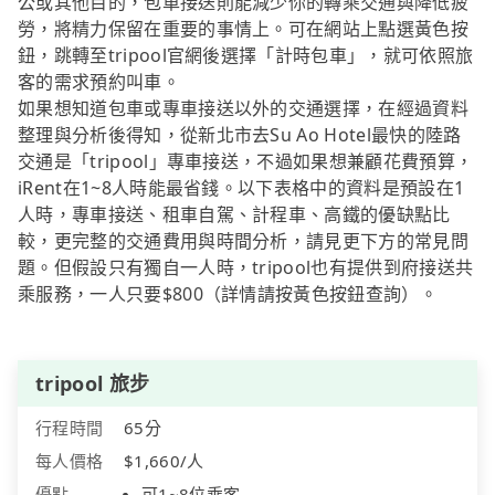
公或其他目的，包車接送則能減少你的轉乘交通與降低疲
勞，將精力保留在重要的事情上。可在網站上點選黃色按
鈕，跳轉至tripool官網後選擇「計時包車」，就可依照旅
客的需求預約叫車。
如果想知道包車或專車接送以外的交通選擇，在經過資料
整理與分析後得知，從新北市去Su Ao Hotel最快的陸路
交通是「tripool」專車接送，不過如果想兼顧花費預算，
iRent在1~8人時能最省錢。以下表格中的資料是預設在1
人時，專車接送、租車自駕、計程車、高鐵的優缺點比
較，更完整的交通費用與時間分析，請見更下方的常見問
題。但假設只有獨自一人時，tripool也有提供到府接送共
乘服務，一人只要$800（詳情請按黃色按鈕查詢）。
tripool 旅步
行程時間
65分
每人價格
$1,660/人
優點
可1~8位乘客