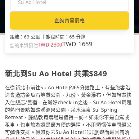
查詢真實價格
距離
：
63 公里
｜
旅程時間
：
65 分鐘
TWD
1659
TWD
2300
您的車資預估
新北到Su Ao Hotel 共乘$849
在從新北市前往Su Ao Hotel的65分鐘路上，有些旅客沿
途會造訪金瓜石地質公園、九份、黃金瀑布，但如想盡快
入住飯店/民宿，在辦好check-in之後，Su Ao Hotel周邊
的熱門景點如礁溪溫泉公園、呆水溫泉 Sui Spring
Retreat、藤結教育農場是值得一訪。如果你不是自駕或
租車，包車旅遊還是最方便的選擇，不用煩惱停車問題又
可彈性安排。假如你去Su Ao Hotel並非旅遊而是因商洽