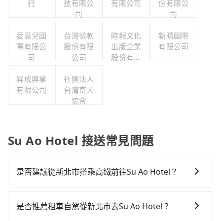
行
技有限公
有限公司
份有限公
司
司
愛霏兒國
台灣微軟
時報文化
新晴國際
際有限公
股份有限
出版企業
有限公司
司
公司
股份有限
公司職工
昇成興業
社團法人
福利委員
有限公司
台灣畜犬
會
協會
Su Ao Hotel 接送常見問題
是否建議從新北市搭乘高鐵前往Su Ao Hotel？
從新北搭高鐵去Su Ao Hotel絕非最佳選擇，高鐵較貴、
費時、轉車麻煩，且難叫計程車前往高鐵站！台北-南港
是否推薦租車自駕從新北市去Su Ao Hotel？
雖然一天最多時有103班車次，從最早07:12到23:52，