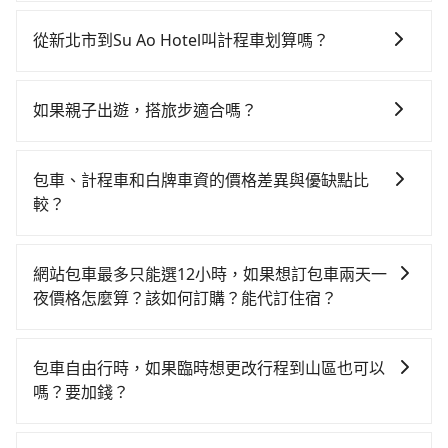
如果你有台灣駕照且對自己駕駛技術有信心，且在車上
過了末班車到清晨的時段，還是要找其他交通方案。假
時不需要閉目養神（因為要自己開車），最重要的是你
設從新北市瑞芳區前往最靠近的台北高鐵站，叫一輛計
從新北市到Su Ao Hotel叫計程車划算嗎？
當天就要來回，那在新北路邊可隨租隨借的iRent應該是
程車花費約1,600元、車程約60分鐘。抵達高鐵站後，步
如選擇小黃直達，在新北可以透過app叫車的有55688台
你最便宜選擇。註冊完iRent的app後，可以每小時
行進站、現場購票並於月台排隊的時間約25分鐘，再乘
灣大車隊、Uber、Line Taxi、Yoxi等。依照里程跳錶計
$115~205承租小轎車，每公里再額外加收$3.2，從新北
坐7~9分鐘（平均8分）的高鐵從台北站前往南港高鐵
如果親子出遊，搭旅步適合嗎？
算，價格約為1,615~2,400元間，但如改預約tripool可
市（瑞芳區）到Su Ao Hotel的花費預估為
站，每人票價40元，再用10分鐘出站、等待車站前排班
適合的，另外旅步也特別為您心愛的寶貝準備了兒童座
省高達$700。請注意，由於新北市位於偏遠地區，計程
$1,100~1,600（金額差異來自於平假日、車款差異、抵
的計程車，搭上小黃後約花50分鐘、車費900元後，抵
椅及兒童用增高墊供您選購(租借300元/個)，讓您和孩子
車並不會在街上巡迴。你幾乎不可能直接攔到車。當地
達目的地後多久原路返回），雖已將eTag和可能的每小
包車、計程車和白牌車資的價格差異與優缺點比
達Su Ao Hotel (宜蘭縣礁溪鄉) 的目的地。全程加上轉
出遊時安全更有保障。
的計程車通常只接受電話預約，臨時叫車可能會需要等
時40元路邊停車費用預估進去，但額外的汽車保險與可
較？
車時間共2小時30分鐘，假設一人獨行，交通費總計
待相當長的時間。如果當天或隔天也要原路返回，Su Ao
能的罰單都需自付。再者，和運的iRent只提供最基本的
2,540元，而且新北市位在郊區/鄉村地區，計程車本來
包車、計程車或白牌車。主要價格差異和優缺點如下： -
Hotel所在的宜蘭縣的計程車更難叫，該縣市僅有約749
車型，如Toyota Yaris、Prius C、Vios這類乘坐體驗較
就很有限。和大城市不同，鄉下的司機並不會主動開車
包車：優點是搭乘舒適可以根據自己的需求安排時間和
輛計程車，建議事先做好規劃。雖然新北市區到Su Ao
網站包車最多只能選12小時，如果想訂包車兩天一
差的車款，如果人數超過四位，更是沒有較大的七人座
四處尋找乘客。所以如果你臨時需要一輛計程車，可能
地點上車較客製化。此外，司機還會提供各種旅遊建議
Hotel的跳表小黃可能較為便宜，但當你們人數超過四位
夜價格怎麼算？該如何訂購？能代訂住宿？
或九人座可供選擇，而且無人租車最令人詬病的就是車
得等很久，或者根本等不到任何空車出現。。但如果全
與資訊。長途接送價格比計程車車資更優惠。 - 計程
時，叫兩輛計程車的費用就貴了，改預約一輛tripool的
況，打開車門才發現仍有上一組乘客遺留的垃圾或者撞
程使用tripool並到府專車接送，則僅需花費約1,660
旅步的包車服務是以一天一張訂單的方式計算，如果您
車：優點是24小時隨叫隨到，價格按錶計費，但若遇交
九人座廂型車最高可省$1,100。
凹的車門仍未被修理，每一次租車都好像在開樂透一
元，費時1小時5分鐘。選擇搭乘高鐵而不預約包車，不
需要連續兩天的包車服務，可以在官網上分開預定兩天
通塞車時亦會加收延遲費用，一般屬短程接駁為主。 -
包車自由行時，如果臨時想更改行程到山區也可以
樣。另外，偶爾也會遇到明明已經預約了時間但上一位
僅至少額外負擔880元車資，而且更會額外浪費85分鐘
的行程。另外，目前旅步只提供接送服務，暫不提供代
白牌車：優點是價格相對較低，有的還可喊價。但安全
嗎？要加錢？
用戶卻遲遲尚未歸還，又或者要還車時卻偏偏找不到停
在轉乘與等車上，現在還不馬上來預約tripool！
訂住宿服務。
性和服務質量無法保障，需要自行承擔風險，遇到狀況
車位，對於急著用車或者要載其他乘客的人來說就有不
可以的，當您的旅程需要穿越山區或是高海拔地區時，
事後也無法申訴退費。
小的風險。最後，雖然路邊隨租隨還看似方便，但實際