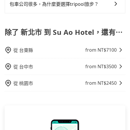
旅步可能會根據行經的路線是否超過海拔1500公尺來進
包車公司很多，為什麼要選擇tripool旅步？
使用時還是有其區域的限制，實際可停靠的地點與你的
行額外的費用收取。但是，這些費用會在您下訂單後、
上下車地點仍有段距離，在遇到下雨天或者載行李時，
旅步提供多種車型，從轎車、休旅車到九人座，讓您可
出發前先與您進行確認，確保您明確知道所有的費用。
就顯得非常不便。
以依照您行程人數的需求進行選擇。此外，為確保您的
我們會透過Email的方式向您說明收費細節，讓您能更放
旅途安全無憂，我們的司機都是專業且可靠的職業駕
除了 新北市 到 Su Ao Hotel，還有⋯
心地享受旅步為您提供的服務。
駛。關於價格，旅步官網可一鍵即時查價，所示價格絕
無隱藏費用，且還提供優於其他業者更彈性的取消政
from NT$
7100
從
台東縣
策，讓您在規劃行程時能更無後顧之憂。無論您是要前
往市區還是郊區，我們都可以為您提供最佳的旅遊體
驗。所以，如果您正在尋找一家可靠的包車公司，
from NT$
3500
從
台中市
tripool旅步絕對是您值得信任的不二選擇！
from NT$
2450
從
桃園市