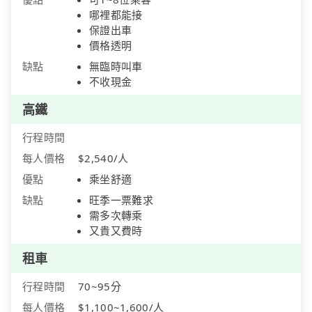
哪裡都能接
保證出車
價格透明
缺點
無臨時叫車
不收現金
高鐵
行程時間
每人價格
$2,540/人
優點
乘坐舒適
缺點
旺季一票難求
需多次轉乘
又貴又費時
租車
行程時間
70~95分
每人價格
$1,100~1,600/人