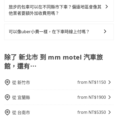
比較寬鬆且不介意耗時轉乘可選大眾運輸或較貴的計程
事後也無法申訴退費。
有不小的風險。最後，雖然路邊隨租隨還看似方便，但
(VISA/MasterCard/JCB)、簽帳卡 (金融信用卡) 和
車。 旅行人數：人數多時包車較方便舒適且每個人攤提
旅步的包車可以在不同縣市下車？偏遠地區會像其
實際使用時還是有其區域的限制，實際可停靠的地點與
AFTEE 先享受後付款等。若您沒有信用卡，建議可以使
下來的車資也比較便宜，人數少可搭乘大眾運輸或計程
他業者要額外加收費用嗎？
你的上下車地點仍有段距離，在遇到下雨天或者載行李
用 AFTEE 的服務，您可以在訂單成立後的14天內到超商
車。 時間：需在特定時間到達目的地可選包車或計程
時，就顯得非常不便。
旅步的包車服務非常方便，您可以在不同縣市下車。對
櫃檯繳費，或者利用 ATM 完成匯款。
車，不趕時間即可選用大眾運輸。 便利性：需要便利性
於偏遠地區，我們提供的價格已經包含了所有基本的費
和方便性可選包車和計程車，喜歡探險和體驗當地文化
可以像uber小費一樣，在下車時線上付嗎？
用，不會像其他業者那樣收取額外費用。但如果您需要
則可搭乘大眾運輸。
因為旅步車資是採預定時即時付款，所以小費的部份，
前往的地點屬於高海拔山區等特殊地點，就可能會需要
可以在下車前用現金支付給司機就可以了。
支付額外的費用，不過別擔心，您可以透過旅步官網查
除了 新北市 到 mm motel 汽車旅
詢到具體的費用。
館，還有⋯
from NT$
1150
從
新竹市
from NT$
1900
從
宜蘭縣
from NT$
5350
從
台南市