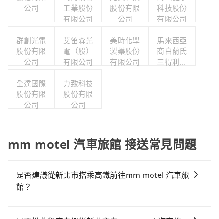
公司
工業股份
股份有限
科技股份
有限公司
公司
有限公司
群創光電
艾笛森光
美時化學
馬來西亞
股份有限
電（股）
製藥股份
商白蘭氏
公司
有限公司
有限公司
三得利股
份有限公
全達國際
力致科技
司台灣分
股份有限
股份有限
公司
公司
公司
mm motel 汽車旅館 接送常見問題
是否建議從新北市搭乘高鐵前往mm motel 汽車旅
館？
從新北搭高鐵去mm motel 汽車旅館絕非最佳選擇，高