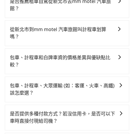
鐵較貴、費時、轉車麻煩！板橋-桃園雖然一天最多時有
是否推薦租車自駕從新北市去mm motel 汽車旅
61班車次，從最早06:34到23:08，過了末班車到清晨的
館？
時段，還是要找其他交通方案。假設從新北市中和區前
如果你有台灣駕照且對自己駕駛技術有信心，且需要絕
往最靠近的板橋高鐵站，叫一輛計程車花費約200元、車
對的時間彈性，在北北基桃竹有提供甲地乙還的iRent應
程約25分鐘。抵達高鐵站後，步行進站、現場購票並於
從新北市到mm motel 汽車旅館叫計程車划算
該適合你。註冊完iRent的app後，可以每小時
月台排隊的時間約20分鐘，再乘坐11~13分鐘（平均13
嗎？
$115~205（平假日與車型而有不同）承租小轎車，每公
分）的高鐵從板橋站前往桃園高鐵站，每人票價130元，
如選擇小黃直達，在新北可以透過app叫車的有55688台
里再額外加收$3.2，從新北市（中和區）到mm motel
再用5分鐘出站、等待車站前排班的計程車，搭上小黃後
灣大車隊、Uber、Line Taxi、Yoxi等，如果在路邊攔不
汽車旅館的花費預估為$250~350，雖已將eTag和可能
約花30分鐘、車費500元後，抵達mm motel 汽車旅館
包車、計程車和白牌車資的價格差異與優缺點比
到車，也可考慮打電話至附近的計程車隊，如櫻華交
的每小時40元路邊停車費用預估進去，但額外的汽車保
(桃園市桃園區) 的目的地。全程加上轉車時間共1小時28
較？
通、裕豐計程車、新北市敦南計程車等叫車看看。依照
險與可能的罰單都需自付。再者，和運的iRent只提供最
分鐘，假設2位同行，高鐵加轉乘之平均每人花費為480
包車、計程車或白牌車。主要價格差異和優缺點如下： -
里程跳錶計算，價格約為840~1,000元間，若改選
基本的車型，如Toyota Yaris、Prius C、Vios這類乘坐
元。但如果全程使用tripool並到府專車接送，則每人平
包車：優點是搭乘舒適可以根據自己的需求安排時間和
tripool的專車服務可再更便宜。雖然新北市區到mm
體驗較差的車款，如果人數超過四位，更是沒有較大的
包車、計程車、大眾運輸 (如：客運、火車、高鐵)
均花費約460元，費時33分鐘。選擇搭乘高鐵而不預約
地點上車較客製化。此外，司機還會提供各種旅遊建議
motel 汽車旅館的跳表小黃可能較為便宜，但當你們人
七人座或九人座可供選擇，而且無人租車最令人詬病的
該怎麼選？
包車，不僅每人至少額外負擔20元車資，而且更會額外
與資訊。長途接送價格比計程車車資更優惠。 - 計程
數超過四位時，叫兩輛計程車的費用就貴了，改預約一
就是車況，打開車門才發現仍有上一組乘客遺留的垃圾
浪費55分鐘在轉乘與等車上，現在還不馬上來預約
在選擇交通方式時，您可依下列建議的考慮因素做選
車：優點是24小時隨叫隨到，價格按錶計費，但若遇交
輛tripool的九人座廂型車最高可省$600。
或者撞凹的車門仍未被修理，每一次租車都好像在開樂
tripool！如果你是獨自一人乘車，也可參考tripool的拼
擇： 預算：不同交通工具價格不同，可先確定您的預
通塞車時亦會加收延遲費用，一般屬短程接駁為主。 -
是否提供多種付款方式？若沒信用卡，是否可以下
透一樣。另外，偶爾也會遇到明明已經預約了時間但上
車共乘服務，最多可再節省50%的交通費用。
算。計程車最貴，而大眾運輸通常較便宜。 行程：需多
白牌車：優點是價格相對較低，有的還可喊價。但安全
車時直接付現給司機？
一位用戶卻遲遲尚未歸還，又或者要還車時卻偏偏找不
點停留的行程建議可選可客製化行程的包車，如果時間
性和服務質量無法保障，需要自行承擔風險，遇到狀況
到停車位，對於急著用車或者要載其他乘客的人來說就
目前旅步提供多種付款方式可供選擇，包括線上刷卡