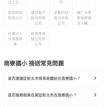
法人台北
司
慈濟醫院
麥田財經
羅技電子
安馳科技
輔仁大學
有限公司
股份有限
股份有限
學校財團
公司
公司
法人輔仁
大學
社團法人
政美應用
台灣萬佛
股份有限
會
公司
南寮國小 接送常見問題
是否建議從新北市搭乘高鐵前往南寮國小？
若要從新北市區搭高鐵前往南寮國小，高鐵較貴、費
時、轉車麻煩！從最早06:26一直到23:00，台北-新竹一
是否推薦租車自駕從新北市去南寮國小？
天最多有61班次高鐵可搭乘。假設從新北市八里區前往
如果你考慮租車自駕，很不幸的，新北市境內沒多少間
最靠近的台北高鐵站，叫一輛計程車花費約600元、車程