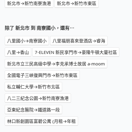
新北市→新竹南寮漁港
新北市→新竹市東區
除了 新北市 到 南寮國小，還有⋯
八里國小→南寮國小
八里福朋喜來登酒店→睿海
八里→香山
7-ELEVEN 新民享門市→豪隆牛頓大廈社區
新北市立三民高級中學→李克承博士故居 a-moom
全國電子三峽復興門市→新竹市東區
私立輔仁大學→新竹市北區
八二三紀念公園→新竹南寮漁港
亞東紀念醫院→鐵道路一段
林口新創園區富碧公寓 (月租→年租