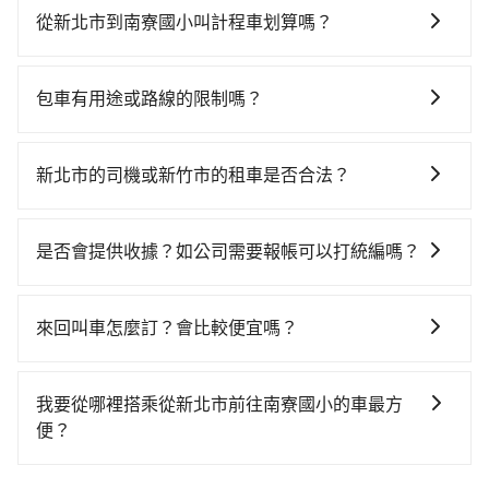
租車公司可選，甚至離你所在位置甚遠，如果不想額外
約35分鐘。抵達高鐵站後，步行進站、現場購票並於月
從新北市到南寮國小叫計程車划算嗎？
花時間搭車前往鄰近市區租車，也不想花1,765元叫計程
台排隊的時間約25分鐘，再乘坐30~35分鐘（平均34
如選擇小黃直達，在新北可以透過app叫車的有55688台
車前往南寮國小，tripool直達專車就是你最佳選擇。
分）的高鐵從台北站前往新竹高鐵站，每人票價290元，
灣大車隊、Uber、Line Taxi、Yoxi等，如果在路邊攔不
再用5分鐘出站、等待車站前排班的計程車，搭上小黃後
包車有用途或路線的限制嗎？
到車，也可考慮打電話至安利交通等叫車看看。依照里
約花25分鐘、車費400元後，抵達南寮國小 (新竹市北區)
不管是從新北市前往南寮國小或是全台灣任何地方，只
程跳錶計算，價格約為1,765~2,100元間，但如改預約
的目的地。全程加上轉車時間共1小時58分鐘，假設2位
要是長途交通且途中遵守台灣法律，無論是清明掃墓、
tripool可省高達$800。綜合以上，無論在價格或服務品
新北市的司機或新竹市的租車是否合法？
同行，高鐵加轉乘之平均每人花費為790元。但如果全程
包車旅遊、參加喜宴/喪禮、就醫回診、登山露營、學生
質上，tripool都是你從新北市到南寮國小的最佳選擇。
使用tripool並到府專車接送，則每人平均花費約670
許多的Line群組或Facebook社團裡，有很多低價的白牌
搬家、投票返鄉、商務出差、貴賓來訪、寵物檢疫、預
元，費時1小時2分鐘。選擇搭乘高鐵而不預約包車，不
車、私家車或野雞車在招攬生意，這不僅是違法可能被
約叫車、機場接送、定期洗腎、包月上下班，或者任何
是否會提供收據？如公司需要報帳可以打統編嗎？
僅每人至少額外負擔120元車資，而且更會額外浪費56
警察臨檢並趕下車，出意外後保險公司更是不會提供任
跨縣市接送的需求，tripool都能滿足你。乘車前一天下
分鐘在轉乘與等車上，現在還不馬上來預約tripool！如
在乘車結束後一週內，tripool都會透過第三方系統寄出
何理賠，如果又遇到心術不正的司機，其犯罪行為可能
午五點以前完成預約，隔天保證出車。如需公司報帳打
果你是獨自一人乘車，也可參考tripool的拼車共乘服
旅行業代收轉付電子收據，如果公司需要報公帳，在預
都無法監控或追查。最好別為了省小錢而冒上不必要的
統編，在結帳時可以受理，並於乘車後一週內寄出電子
來回叫車怎麼訂？會比較便宜嗎？
務，最多可再節省50%的交通費用。
約付款前可以輸入公司的抬頭與統編，可向國稅局報
風險。而tripool雇用的司機、使用的車輛以及配合的車
收據。
為了乘客未來可能的訂單修改或取消，每筆訂單只含一
帳，且免加收5%稅金。在收到後，可自行列印留存或報
行，一定符合台灣法律規定，除了司機擁有合法的職業
趟車的資訊，所以如果需要來回叫車，請分兩筆訂單預
帳，完全符合台灣的法律規範。
駕駛執照以及良民證外，車輛一定投保最高300萬乘客
我要從哪裡搭乘從新北市前往南寮國小的車最方
定。至於價格已經市場最優惠，並無特別針對來回車趟
險。最好辨別叫的車是否合法，就看車牌的開頭，只要
便？
做額外折扣，但如果手上有優惠代碼，歡迎直接使用，
不是R或T開頭的車，就一定是違法。
tripool提供到府專車接送服務，不論在台灣本島哪個角
不限單程或來回。