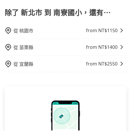
落，只要有路能到、Google地圖上能標註、GPS上能找
得到，我們就保證發車。直接在官網上輸入住家地址、
除了 新北市 到 南寮國小，還有⋯
辦公大樓、飯店民宿、各地車站、機場航廈、甚至風景
區，我們司機都會依照訂單上的資訊依約接送。
from NT$
1150
從
桃園市
from NT$
1400
從
苗栗縣
from NT$
2550
從
宜蘭縣