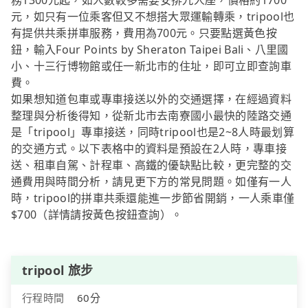
務1300元起，如人數較多需要安排九人座，價格約1700
元，如只有一位乘客但又不想搭大眾運輸轉乘，tripool也
有提供共乘拼車服務，費用為700元。只要點選黃色按
鈕，輸入Four Points by Sheraton Taipei Bali、八里國
小、十三行博物館或任一新北市的住址，即可立即查詢車
費。
如果想知道包車或專車接送以外的交通選擇，在經過資料
整理與分析後得知，從新北市去南寮國小最快的陸路交通
是「tripool」專車接送，同時tripool也是2~8人時最划算
的交通方式。以下表格中的資料是預設在2人時，專車接
送、租車自駕、計程車、高鐵的優缺點比較，更完整的交
通費用與時間分析，請見更下方的常見問題。如僅有一人
時，tripool的拼車共乘還能進一步節省開銷，一人乘車僅
$700（詳情請按黃色按鈕查詢）。
tripool 旅步
行程時間
60分