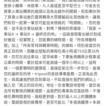
商務旅館、樂樂商務汽車旅館），我們都能根據你的需求
安排小轎車、休旅車、九人座或甚至中型巴士，可省去在
屏東火車站轉乘的麻煩以及免去額外的開銷。但如果你到
了屏東火車站後仍要再轉乘大眾運輸前往其他縣市，讓我
們和您一起算一筆您可能從未想過的「時間帳」。您的旅
程，並不是在車站結束，對嗎？傳統的思維是：「我家 →
車站A → 車站B → 最終目的地」。這趟旅程看似被切割成
好幾段，但實際上，您耗費的總時間，是「所有移動時
間」加上「所有等待與轉乘時間」的總和。特別是當您的
真正目的地，距離出發點的車程在兩小時或150公里以內
時，您花在前往車站、提早候車、下車後再轉乘計程車或
公車的時間，累計起來可能高達一個半小時以上。這時
候，一個更聰明的選擇是：直接從新北市一步到位，直達
您的最終目的地。tripool的長途專車服務，正是為此而
生。與其讓我們送您到車站，不如直接在我們的網站上，
輸入您「真正的目的地」地址。您會驚訝地發現，當您省
去所有繁瑣的轉乘環節，由我們的專車為您直送時，不僅
總花費時間更短、過程更舒適，對於兩人以上的團體來
說，整趟旅程的總費用，甚至可能比「多張高鐵票＋多趟