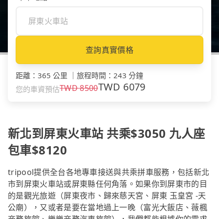
查詢真實價格
距離
：
365 公里
｜
旅程時間
：
243 分鐘
TWD
6079
TWD
8500
您的車資預估
新北到屏東火車站 共乘$3050 九人座
包車$8120
tripool提供全台各地專車接送與共乘拼車服務，包括新北
市到屏東火車站或屏東縣任何角落。如果你到屏東市的目
的是觀光旅遊（屏東夜市、歸來慈天宮、屏東 玉皇宮 -天
公廟），又或者是要在當地過上一晚（富光大飯店、薇楓