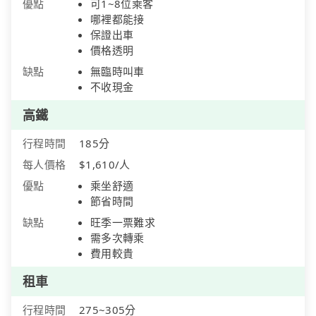
優點
可1~8位乘客
哪裡都能接
保證出車
價格透明
缺點
無臨時叫車
不收現金
高鐵
行程時間
185分
每人價格
$1,610/人
優點
乘坐舒適
節省時間
缺點
旺季一票難求
需多次轉乘
費用較貴
租車
行程時間
275~305分