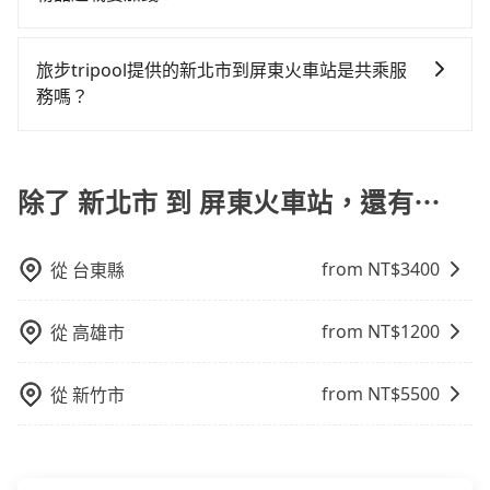
乘客，如果要10人以上就是營業大客車的範疇，也就是
tripool會盡快改派以減少乘客等待的時間。
繁瑣，租還通常需額外花費30分鐘做簽約與車體檢查，
我們提供不同種類的車輛，讓您根據需求選擇最適合您
中型巴士或大型遊覽車。非法改裝的車輛，不僅與車輛
甚至還要先自行加滿油，如遇到不肖業者，還車時可能
的車型。 五人座驕車可乘坐三位乘客，並可攜帶三個隨
行照不符，連司機的駕照都會不符。在路上被警察盤查
旅步tripool提供的新北市到屏東火車站是共乘服
遭遇各種莫名理由而被額外收費，風險可謂不小。
身行李與兩個30吋行李箱 五人座休旅車可乘坐四位乘
請下車終止行程事小，如果發生意外，保險公司可不予
務嗎？
客，並可攜帶四個隨身行李與三個30吋行李箱 九人座廂
賠償就事大了。千萬別為了省小錢而把朋友親人的安全
tripool除了共乘拼車服務外，也有包車到府接送服務，
型車可乘坐八位乘客，並可攜帶八個隨身行李與六個30
給賭上。通常人數沒有超過10位，建議預約一台九人座
預約時都依照乘客需求做選擇。如需專車接送，車內除
吋行李箱。 為了確保行車安全及遵守相關法規，我們不
與一台小轎車比較划算，如人數超過12位就一定是叫一
了司機以外，從上車到下車期間，都不會再有其他陌生
除了 新北市 到 屏東火車站，還有⋯
能超載人數。 如果您攜帶的行李或物品較多，我們會根
台中巴比較方便。但也有例外，比方說有些山區或路段
人出現。如選擇共乘服務，則會依照其他共乘乘客做彈
據情況收取微搬家費用，費用在300至500元之間。
是禁止大客車通行的，建議在預定時最好先與車行或平
性調度安排，路線上會盡可能以順路為優先，載客數也
台確認。
from NT$
3400
從
台東縣
不會超過座位的上限。
from NT$
1200
從
高雄市
from NT$
5500
從
新竹市