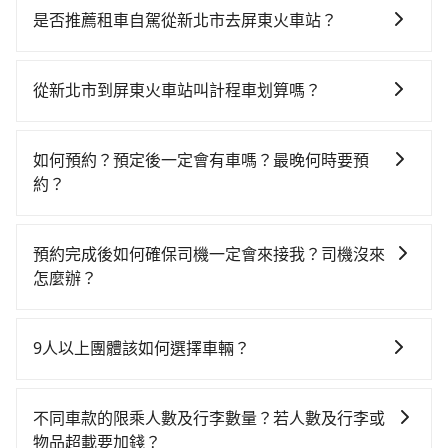
適、省時、較貴！從最早06:34一直到21:50，板橋-左營
是否推薦租車自駕從新北市去屏東火車站？
一天最多有77班次高鐵可搭乘。假設從新北市板橋區步
如你有駕照又不排斥自駕，且又不需要利用移動的時間
行或搭乘公車前往板橋高鐵站，接著在站內購買高鐵
在車上休息，那在新北市板橋區有約45間租車車行，比
票、通過閘口、並在月台上等待列車的到來，大概又過
從新北市到屏東火車站叫計程車划算嗎？
方說鑫發小客車租賃、優駿租賃、深森旅國際租賃。一
了20分鐘，再乘坐86~126分鐘（平均105分）的高鐵從
如選擇小黃直達，在新北可以透過app叫車的有55688台
般租車以天為單位，小轎車如Toyota Altis、Nissan
板橋站前往左營高鐵站，每人票價1,460元，再用10分鐘
灣大車隊、Uber、Line Taxi、Yoxi等，如果在路邊攔不
Tiida，一天租金約$1,500，九人座如Hyundai Starex
出站、等待車站前排班的計程車，搭上小黃後約花55分
如何預約？預定後一定會有車嗎？最晚何時要預
到車，也可考慮打電話至附近的計程車隊，如慶安車
或Volkswagen T5，一天$4,500起，油錢（每公里約3
鐘、車費600元後，抵達屏東火車站 (屏東縣屏東市) 的
約？
隊、亞太衛星車隊、皇冠大車隊等叫車看看。依照里程
元）、eTag（每公里約1元）、路邊停車（每小時約40
目的地。全程加上轉車時間共3小時7分鐘，假設4位同
如要預約從新北市前往屏東火車站的專車接送服務，可
跳錶計算，價格約為9,165~11,000元間，但如改預約
元）、保險費、罰單另計多數租車合約上都會載明每日
行，高鐵加轉乘之平均每人花費為1,610元。但如果全程
直接線上輸入上下車地點或地址，三秒內即可查到真實
tripool可省高達$4,900。但如果要考慮到回程，屏東縣
里程限定200~400公里，超過還會額外加收100~2,000
預約完成後如何確保司機一定會來接我？司機沒來
使用tripool並到府專車接送，則每人平均花費約1,520
價格，照著步驟填寫完乘客資料與線上刷卡，訂單即成
僅有合法計程車約370輛，數量約為新北市的2%、密度
元不等的費用。由於絕大多數的租車公司都沒有提供甲
怎麼辦？
元，費時4小時3分鐘。長距離移動確實搭乘高鐵可以比
立。在拿到訂單編號後，隨即會在手機上收到簡訊以及
僅雙北的0.3%，其叫車的難度是雙北市的310倍。綜合
租乙還的服務，假設你當天就往返新北市（板橋區）與
坐車快，但卻要額外支出約360元的交通費，所以對於不
只要完成預約並付款完成，訂單就成立，tripool也保證
電子郵件確認信，如此就完成預約了，而司機與車輛的
以上，無論在價格或服務品質上，tripool都是你從新北
屏東火車站，預計的小轎車花費為$4,800或九人座
是這麼趕時間的人來說，預約tripool還是比較划算的。
派車。在出發前一天晚上八點時，會透過電子郵件與簡
詳細資料，將於乘車前一晚八點透過SMS和EMAIL提
市到屏東火車站的最佳選擇。
9人以上團體該如何選擇車輛？
$7,800。當然這金額比搭計程車便宜，但如果你前往屏
如果你是三人以下要乘車，也可參考tripool的拼車共乘
訊提供司機的姓名、電話、車牌、車型等資訊，如在約
供。一旦付款完畢，tripool保證出車。一般建議出發前
東火車站是為了要搭大眾運輸再前往其他地方，那租車
服務，最多可再節省50%的交通費用。
在Line群組或Facebook社團裡，有司機標榜能提供乘坐
定好的時間與上車地點沒有看到司機，可主動電話聯
一天中午以前完成預約，越早下訂價格越低價，如臨時
一整天又要停靠在車站附近繳停車費，就顯得非常不划
9人以上之廂型車，其實屬違法。在現行法律下，營業小
繫，可能原本約定的地點不適合暫停而改停靠在附近的
需要，前一天傍晚五點前仍會收單，最遲如當天下午過
不同車款的限乘人數及行李數量？若人數及行李或
算。再者，租車地點可能離你的住家/辦公室/起點還有段
客車最多座位數量就是9人，如扣掉司機就只能乘坐8位
位置。但如果遇到車輛故障或者前一趟車嚴重耽誤，
後乘車，四小時前仍能預約。
物品超載要加錢？
路，且須配合車行營業時間做租還動作，另外承租過程