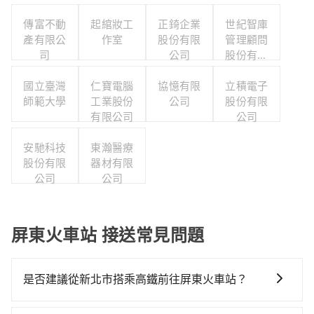
傳富不動
起綰妝工
正錡企業
世紀智庫
產有限公
作室
股份有限
管理顧問
司
公司
股份有限
公司
國立臺灣
仁寶電腦
協憶有限
立積電子
師範大學
工業股份
公司
股份有限
有限公司
公司
安馳科技
東瀚醫療
股份有限
器材有限
公司
公司
屏東火車站 接送常見問題
是否建議從新北市搭乘高鐵前往屏東火車站？
若要從新北市區搭高鐵前往屏東火車站，高鐵乘坐舒