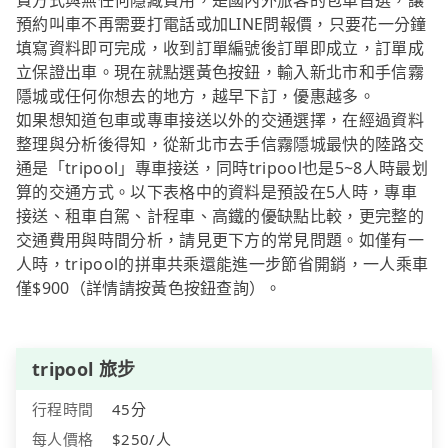
費方式與無任何隱藏費用，是國內外旅客的包車首選，讓
預約叫車不再需要打電話或加LINE問報價，只要花一分鐘
填寫資料即可完成，收到訂單編號後訂單即成立，訂單成
立保證出車。現在就點選黃色按鈕，輸入新北市和手信霧
隱城或任何你想去的地方，越早下訂，優惠越多。
如果想知道包車或專車接送以外的交通選擇，在經過資料
整理與分析後得知，從新北市去手信霧隱城最快的陸路交
通是「tripool」專車接送，同時tripool也是5~8人時最划
算的交通方式。以下表格中的資料是預設在5人時，專車
接送、租車自駕、計程車、高鐵的優缺點比較，更完整的
交通費用與時間分析，請見更下方的常見問題。如僅有一
人時，tripool的拼車共乘還能進一步節省開銷，一人乘車
僅$900（詳情請按黃色按鈕查詢）。
tripool 旅步
行程時間
45分
每人價格
$250/人