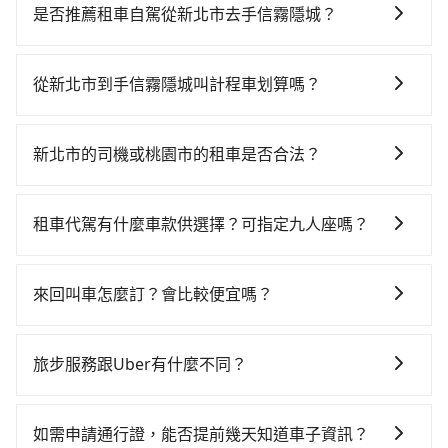
時、轉車麻煩！從最早06:26一直到23:00，台北-桃園一
是否推薦租車自駕從新北市去手信霧隱城？
天最多有72班次高鐵可搭乘。假設從新北市三重區前往
如果你有台灣駕照且對自己駕駛技術有信心，且需要絕
最靠近的台北高鐵站，叫一輛計程車花費約200元、車程
對的時間彈性，最重要的是你當天就要來回，那在新北
約10分鐘。抵達高鐵站後，步行進站、現場購票並於月
從新北市到手信霧隱城叫計程車划算嗎？
路邊可隨租隨借的iRent應該是你最便宜選擇。註冊完
台排隊的時間約25分鐘，再乘坐17~23分鐘（平均21
如選擇小黃直達，在新北可以透過app叫車的有55688台
iRent的app後，可以每小時$115~205承租小轎車，每
分）的高鐵從台北站前往桃園高鐵站，每人票價160元，
灣大車隊、Uber、Line Taxi、Yoxi等，如果在路邊攔不
公里再額外加收$3.2，從新北市（三重區）到手信霧隱
再用5分鐘出站、等待車站前排班的計程車，搭上小黃後
新北市的司機或桃園市的租車是否合法？
到車，也可考慮打電話至附近的計程車隊，如德利交
城的花費預估為$800~1,250（金額差異來自於平假日、
約花40分鐘、車費700元後，抵達手信霧隱城 (桃園市龍
許多的Line群組或Facebook社團裡，有很多低價的白牌
通、金松交通、計程車等叫車看看。依照里程跳錶計
車款差異、抵達目的地後多久原路返回），雖已將eTag
潭區) 的目的地。全程加上轉車時間共1小時41分鐘，假
車、私家車或野雞車在招攬生意，這不僅是違法可能被
算，價格約為1,115~1,300元間。雖然新北市區到手信霧
和可能的每小時40元路邊停車費用預估進去，但額外的
租車代駕有什麼車款供選擇？可指定九人座嗎？
設5位同行，高鐵加轉乘之平均每人花費為520元。但如
警察臨檢並趕下車，出意外後保險公司更是不會提供任
隱城的跳表小黃可能較為便宜，但當你們人數超過四位
汽車保險與可能的罰單都需自付。再者，和運的iRent只
果全程使用tripool並到府專車接送，則每人平均花費約
tripool提供的車型以五人座小轎車、休旅車與九人座箱
何理賠，如果又遇到心術不正的司機，其犯罪行為可能
時，叫兩輛計程車的費用就貴了，改預約一輛tripool的
提供最基本的車型，如Toyota Yaris、Prius C、Vios這
250元，費時45分鐘。選擇搭乘高鐵而不預約包車，不
型車為主，車款品牌以豐田Toyota、福特Ford、福斯
都無法監控或追查。最好別為了省小錢而冒上不必要的
九人座廂型車最高可省$1,000。
來回叫車怎麼訂？會比較便宜嗎？
類乘坐體驗較差的車款，如果人數超過四位，更是沒有
僅每人至少額外負擔270元車資，而且更會額外浪費56
VW為主，其中也有少量進口車像凌志Lexus、特斯拉
風險。而tripool雇用的司機、使用的車輛以及配合的車
較大的七人座或九人座可供選擇，而且無人租車最令人
分鐘在轉乘與等車上，現在還不馬上來預約tripool！如
為了乘客未來可能的訂單修改或取消，每筆訂單只含一
Tesla、賓士Benz等高級車款。全部五年內合法營業用
行，一定符合台灣法律規定，除了司機擁有合法的職業
詬病的就是車況，打開車門才發現仍有上一組乘客遺留
果你是三人以下要乘車，也可參考tripool的拼車共乘服
趟車的資訊，所以如果需要來回叫車，請分兩筆訂單預
車，百分百無菸車，乘客均有最高500萬乘客險。如果有
駕駛執照以及良民證外，車輛一定投保最高300萬乘客
旅步服務跟Uber有什麼不同？
的垃圾或者撞凹的車門仍未被修理，每一次租車都好像
務，最多可再節省50%的交通費用。
定。至於價格已經市場最優惠，並無特別針對來回車趟
特殊需求或人數較多，需要大T保母車、20人座中巴、
險。最好辨別叫的車是否合法，就看車牌的開頭，只要
在開樂透一樣。另外，偶爾也會遇到明明已經預約了時
tripool 旅步具備以下特色： (1) 採事前預約制。 (2) 在
做額外折扣，但如果手上有優惠代碼，歡迎直接使用，
40人座大巴或遊覽車，可特別填單並另外報價。
不是R或T開頭的車，就一定是違法。
間但上一位用戶卻遲遲尚未歸還，又或者要還車時卻偏
中長程提供最優惠的價格。 (3) 全台服務，不分城市與郊
不限單程或來回。
如需申請通行證，能否提前幾天知道車子資訊？
偏找不到停車位，對於急著用車或者要載其他乘客的人