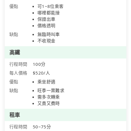
優點
可1~8位乘客
哪裡都能接
保證出車
價格透明
缺點
無臨時叫車
不收現金
高鐵
行程時間
100分
每人價格
$520/人
優點
乘坐舒適
缺點
旺季一票難求
需多次轉乘
又貴又費時
租車
行程時間
50~75分