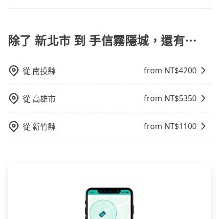
區。 (4) 有較為嚴謹的乘車時間與取消政策。
來說就有不小的風險。最後，雖然路邊隨租隨還看似方
為了讓旅步貴賓能夠享有更多取消訂單的彈性，我們提
便，但實際使用時還是有其區域的限制，實際可停靠的
供用車前一天凌晨六點前取消訂單的服務。所以我們會
地點與你的上下車地點仍有段距離，在遇到下雨天或者
在用車前一天才開始安排車輛，並於用車前一天晚上8點
除了 新北市 到 手信霧隱城，還有⋯
載行李時，就顯得非常不便。
提供服務司機和車輛資訊。如果您有特殊的用車需求，
可事先將您的需求寄至旅步的客服信箱：
from NT$
4200
從
南投縣
booking@tripool.app，將有專人協助回覆確認是否能
協助安排。」
from NT$
5350
從
高雄市
from NT$
1100
從
新竹縣