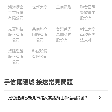
鴻海精密
世新大學
三商電腦
聯發國際
工業股份
餐飲事業
有限公司
股份有限
公司
光寶科技
美商科高
台灣美光
輔仁大學
股份有限
國際有限
晶圓科技
學校財團
公司
公司
股份有限
法人輔仁
公司
大學
聚隆纖維
科誠股份
股份有限
有限公司
公司
手信霧隱城 接送常見問題
是否建議從新北市搭乘高鐵前往手信霧隱城？
若要從新北市區搭高鐵前往手信霧隱城，高鐵較貴、費