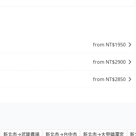
象，便有可能到了現場卻沒房可住的窘境，所以在預定時要不
式要看您旅遊的目的地而定。您可以善用大眾運輸，例如：公
電話與飯店確認。預訂民宿方面，如不怕麻煩，有些時候直接
便利的出行方式，您也可以選擇使用像是旅步提供的包車服
點就是多數要匯款並再人工確認。假如不介意多花一點錢省下
b都值得推薦。
from NT$
1950
from NT$
2900
from NT$
2850
新北市→武陵農場
新北市→台中市
新北市→大甲鎮瀾宮
新