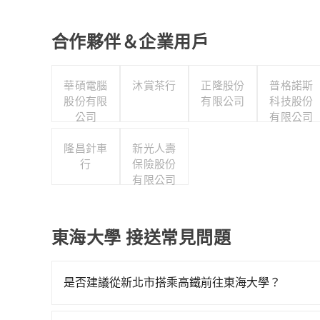
合作夥伴＆企業用戶
華碩電腦
沐賞茶行
正隆股份
普格諾斯
股份有限
有限公司
科技股份
公司
有限公司
隆昌針車
新光人壽
行
保險股份
有限公司
東海大學 接送常見問題
是否建議從新北市搭乘高鐵前往東海大學？
若要從新北市區搭高鐵前往東海大學，高鐵乘坐舒適、較