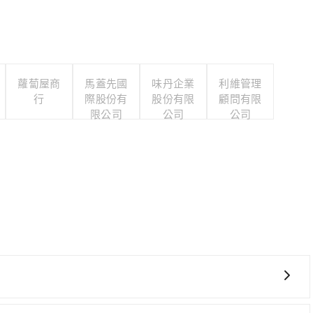
蘿蔔屋商
馬蓋先國
味丹企業
利維管理
行
際股份有
股份有限
顧問有限
限公司
公司
公司
貴、費時！從最早06:34一直到23:08，板橋-台中一天