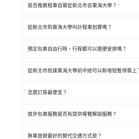
最多有91班次高鐵可搭乘。假設從新北市新店區前
是否推薦租車自駕從新北市去東海大學？
30分鐘。抵達高鐵站後，步行進站、現場購票並於月
雖然從新北市到東海大學可以選擇租車自駕，但花費
高鐵從板橋站前往台中高鐵站，每人票價670元，
Yaris、Nissan Kicks，一天租金$1,500起，九人座
20分鐘、車費300元後，抵達東海大學 (台中市西
從新北市到東海大學叫計程車划算嗎？
油錢（每公里約3元）、eTag（每公里約1元）、
行，高鐵加轉乘之平均每人花費為900元。但如果全程
如選擇小黃直達，在新北可以透過app叫車的有55688台
駛里程超過200~400公里，還會額外加收100~
費時2小時。選擇搭乘高鐵而不預約包車，不僅每人
到車，也可考慮打電話至附近的計程車隊，如富江
甲租乙還的服務，所以要不當天就需往返新北市與
車上，現在還不馬上來預約tripool！如果你僅有兩
預定包車自由行時，行程都可以隨便安排嗎？
計算，價格約為4,190~5,000元間，但如改預約tr
費至少$3,100、九人座$6,100起。透過app預
50%的交通費用。
只要不超出您選用的用車時間及行程總公里數，且行
tripool都是你從新北市到東海大學的最佳選擇。
的需求安排的。
從新北市抵達東海大學前中途可以新增短暫停靠上
tripool有提供多點上下車接送服務，線上預約
外里程數5公里內加收200元。雖然可能有些路線
怎麼訂房最便宜？
費用是必要的補償。
現在旅客預訂飯店已經很少透過旅行社，大多是透過OTA (
區、價位、人數、特殊需求來搜尋適合的旅店與房型
旅步包車服務是否有提供導覽解說服務？
或者使用特定的信用卡，還可以累積點數做現金回
抱歉！目前旅步的包車服務暫無提供導覽服務，如
Booking.com、Agoda.com、Hotels.com
booking@tripool.app聯繫我們，將有專人
就完成，事先不用電話確認空房，事後也不用告知
無車旅遊最好的替代交通方式是？