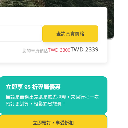
查詢真實價格
TWD
2339
TWD
3300
您的車資預估
立即享 95 折專屬優惠
無論是商務出差還是旅遊探親，來回行程一次
預訂更划算，輕鬆節省旅費！
立即預訂，享受折扣