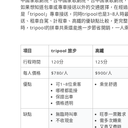
中國家歌劇院、台中國家歌劇院、台中国家歌劇院，
如果想知道包車或專車接送以外的交通選擇，在經過
是「tripool」專車接送，同時tripool也是3
送、租車自駕、計程車、高鐵的優缺點比較，更完整
時，tripool的拼車共乘還能進一步節省開銷，一人
項目
tripool 旅步
高鐵
行程時間
120分
125分
每人價格
$780/人
$900/人
優點
可1~8位乘客
乘坐舒適
哪裡都能接
保證出車
價格透明
缺點
無臨時叫車
旺季一票難求
不收現金
需多次轉乘
又貴又費時