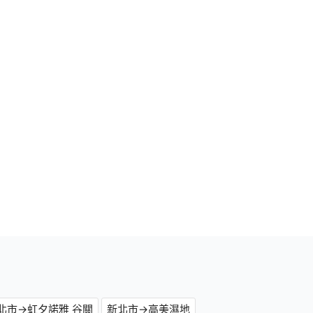
北市→虹夕諾雅 谷關
新北市→高美濕地