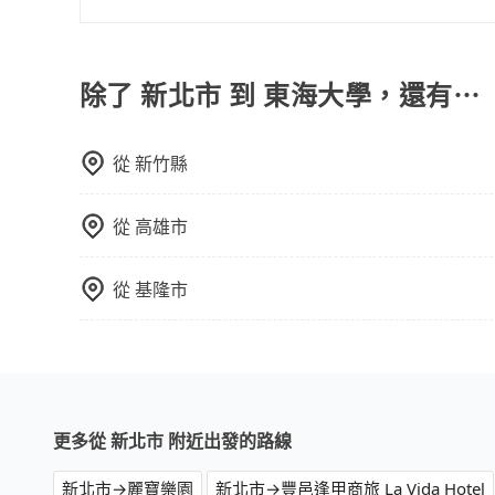
的飯店，有可能再多平台同時上架而發生超賣的現
如果您沒有車，想要出門旅遊，最好的替代交通方
選擇評分高、評論多的飯店，不然就是還要再人工
車、捷運、客運等，或者考慮租車。如果您想要更
打電話問的價格可能比民宿訂房網來得便宜，但缺
務，由專人到府接送，讓您更加輕鬆自在。
除了 新北市 到 東海大學，還有⋯
這些瑣碎的事，台灣本土的AsiaYo或者國際Airbn
從
新竹縣
從
高雄市
從
基隆市
更多從 新北市 附近出發的路線
新北市→麗寶樂園
新北市→豐邑逢甲商旅 La Vida Hotel