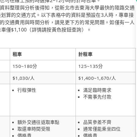
也可在線上預約時選擇2~12小時的計時包車。
資料整理與分析後得知，從新北市去東海大學最快的陸路交通
~8人時最划算的交通方式。以下表格中的資料是預設在3人時，專車接
的交通費用與時間分析，請見更下方的常見問題。如僅有一人
乘車僅$1,100（詳情請按黃色按鈕查詢）。
租車
計程車
150~180分
125~135分
$1,030/人
$1,400~1,670/人
行程彈性
滿足臨時需求
不需事先付款
額外交通往返取車點
品質參差不齊
取還車時間受限
通常僅能乘坐四位
價格貴
價格貴