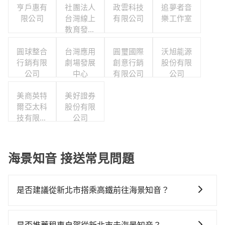
亨戶惠有
社團法人
政雲科技
追夢者音
限公司
台灣線上
有限公司
樂工作室
教育發展
協會
圓球整合
台灣應用
圓璽國際
沃旭能源
行銷有限
劇場發展
創意行銷
股份有限
公司
中心
有限公司
公司
美商英特
美好證券
爾亞太科
股份有限
技有限公
公司
司
海景知音 接送常見問題
是否建議從新北市搭乘高鐵前往海景知音？
若要從新北市區搭高鐵前往海景知音，高鐵省時、較
貴！從最早06:26一直到22:16，台北-台南一天最多有73