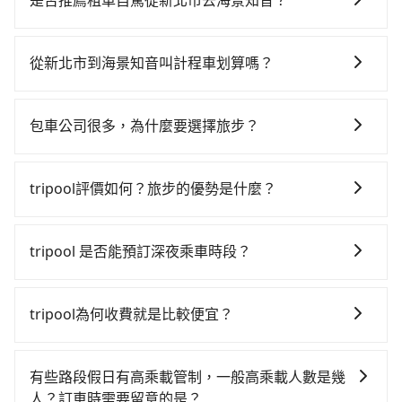
是否推薦租車自駕從新北市去海景知音？
班次高鐵可搭乘。假設從新北市淡水區前往最靠近的台
如你有駕照又不排斥自駕，且又不需要利用移動的時間
北高鐵站，叫一輛計程車花費約700元、車程約45分
在車上休息，那在新北市淡水區有4間租車車行，比方說
鐘。抵達高鐵站後，步行進站、現場購票並於月台排隊
從新北市到海景知音叫計程車划算嗎？
好晨欣租賃、泰致汽車租賃、名蕎交通。一般租車以天
的時間約25分鐘，再乘坐85~120分鐘（平均104分）的
如選擇小黃直達，在新北可以透過app叫車的有55688台
為單位，小轎車如Toyota Altis、Nissan Tiida，一天租
高鐵從台北站前往台南高鐵站，每人票價1,350元，再用
灣大車隊、Uber、Line Taxi、Yoxi等，如果在路邊攔不
金約$1,500，九人座如Hyundai Starex或Volkswagen
5分鐘出站、等待車站前排班的計程車，搭上小黃後約花
包車公司很多，為什麼要選擇旅步？
到車，也可考慮打電話至宏仁衛星車隊等叫車看看。依
T5，一天$4,500起，油錢（每公里約3元）、eTag（每
45分鐘、車費700元後，抵達海景知音 (台南市安平區)
旅步非常重視司機的審查和車輛的維護，我們的價格政
照里程跳錶計算，價格約為7,965~9,600元間，但如改預
公里約1元）、路邊停車（每小時約40元）、保險費、罰
的目的地。全程加上轉車時間共3小時39分鐘，假設4位
策也是完全透明的，不會有任何隱藏費用。此外，我們
約tripool可省高達$3,400。但如果要考慮到回程，台南
單另計多數租車合約上都會載明每日里程限定200~400
tripool評價如何？旅步的優勢是什麼？
同行，高鐵加轉乘之平均每人花費為1,700元。但如果全
提供更彈性的取消訂單規定，並致力於提供高品質的包
市僅有合法計程車約4,140輛，數量約為新北市的20%、
公里，超過還會額外加收100~2,000元不等的費用。由
程使用tripool並到府專車接送，則每人平均花費約
根據google的評價，tripool的服務品質整體上是非常穩
車服務。選擇旅步絕對是明智的選擇之一。
密度僅雙北的4.6%，其叫車的難度是雙北市的20倍。綜
於絕大多數的租車公司都沒有提供甲租乙還的服務，假
1,550元，費時3小時48分鐘。長距離移動確實搭乘高鐵
定及可靠的，大多數的使用者都給予了高分評價。此
合以上，無論在價格或服務品質上，tripool都是你從新
tripool 是否能預訂深夜乘車時段？
設你當天就往返新北市（淡水區）與海景知音，預計的
可以比坐車快9分鐘，但卻要額外支出約600元的交通
外，tripool司機專業的駕駛和親切服務態度也獲得了許
北市到海景知音的最佳選擇。
小轎車花費為$4,300或九人座$7,300。當然這金額比搭
費，所以對於不是這麼趕時間的人來說，預約tripool還
可以的！tripool 旅步全年無休並提供深夜接送服務。
多好評，價格透明無隱藏費用、相比其他業者提供的用
計程車便宜，但如果你當天只需要單程前往，隔天或多
是比較划算的。如果你是三人以下要乘車，也可參考
車前一日凌晨6點前取消均可無條件全額退費的承諾，讓
tripool為何收費就是比較便宜？
天後才需返回，租車就非常不方便。再者，租車地點可
tripool的拼車共乘服務，最多可再節省50%的交通費
您的旅程能更有彈性及保障。
能離你的住家/辦公室/起點還有段路，且須配合車行營業
用。
對於平常就有在使用長程專車接送服務的乘客來說，第
時間做租還動作，另外承租過程繁瑣，租還通常需額外
一次使用tripool的會擔心價格比市價便宜不少，是不是
有些路段假日有高乘載管制，一般高乘載人數是幾
花費30分鐘做簽約與車體檢查，甚至還要先自行加滿
因為司機素質比較差、車上會有煙味、或者車齡過大，
人？訂車時需要留意的是？