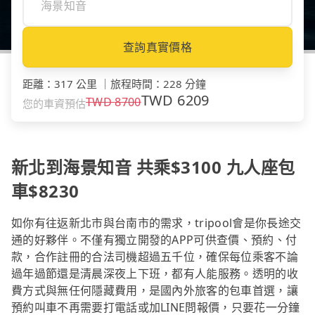
查詢真實價格
距離
：
317 公里
｜
旅程時間
：
228 分鐘
TWD
6209
TWD
8700
您的車資預估
新北到海景知音 共乘$3100 九人座包
車$8230
如你有往返新北市與台南市的需求，tripool會是你長途交
通的好夥伴。不僅有獨立開發的APP可供查價、預約、付
款，合作註冊的合法司機超過五千位，確保每位乘客不論
過年過節還是清晨深夜上下班，都有人能服務。透明的收
費方式與無任何隱藏費用，是國內外旅客的包車首選，讓
預約叫車不再需要打電話或加LINE問報價，只要花一分鐘