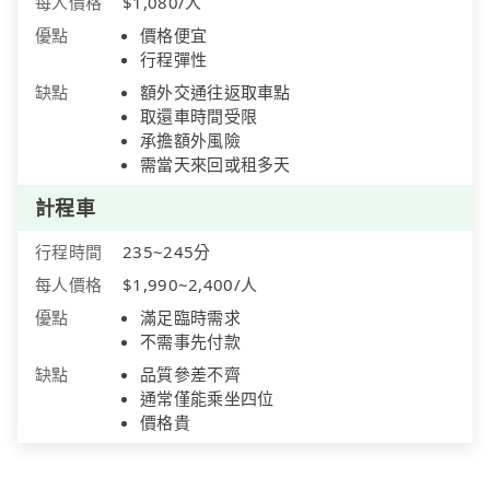
每人價格
$1,080/人
優點
價格便宜
行程彈性
缺點
額外交通往返取車點
取還車時間受限
承擔額外風險
需當天來回或租多天
計程車
行程時間
235~245分
每人價格
$1,990~2,400/人
優點
滿足臨時需求
不需事先付款
缺點
品質參差不齊
通常僅能乘坐四位
價格貴