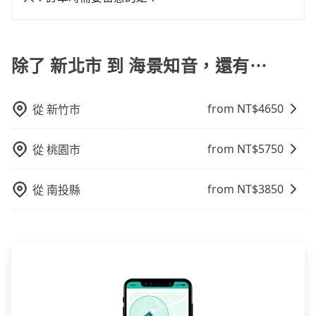
油，如遇到不肖業者，還車時可能遭遇各種莫名理由而
但事實恰恰相反。tripool不僅有嚴密的篩選機制，定期
被額外收費，風險可謂不小。
當某些特定路段塞車情況嚴重時，為了維持交通秩序和
淘汰顧客評分較低的司機，且車輛均要求5年內新車，司
道路安全，政府會實施高乘載管制，限制只有符合以下
機也絕對不會在車內吸煙，於新冠肺炎期間也絕對全程
四種車輛可以通行：(一) 乘載3人(含駕駛和小孩)以上的
除了 新北市 到 海景知音，還有⋯
配戴口罩。tripool之所以能將價格壓在市價7~8折的主
小型車，(二) 大型客車，(三) 計程車，(四) 駕駛或乘客持
因來自於自行研發的AI車輛調度演算法，能有效降低空
有身心障礙證明、記者證或「高速公路高乘載管制」通
車率，也就是提高俗稱「回頭車」的比例。這不僅體現
from NT$
4650
從
新竹市
行證之小型車。如果您的出行路線會經過高乘載管制時
在成本的控制，更是在傳統旺季（年假、端午、中秋、
段和路段，建議最好配合至少兩名以上乘客。
雙十等）能用更少的司機來服務更多的旅客，意味著使
用到不熟悉的司機或者轉單給其他車行的情況比同行更
from NT$
5750
從
桃園市
低，如此便反應在服務品質的控管會更佳。但tripool網
站上的價格是動態的，一般來說越早預訂價格越優，且
from NT$
3850
從
南投縣
保證前一天中午以前均可全額取消退費，如已經決定好
要從新北市去海景知音，請儘早下訂以把握最划算的價
格。