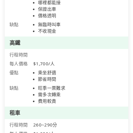
哪裡都能接
保證出車
價格透明
缺點
無臨時叫車
不收現金
高鐵
行程時間
每人價格
$1,700/人
優點
乘坐舒適
節省時間
缺點
旺季一票難求
需多次轉乘
費用較貴
租車
行程時間
260~290分