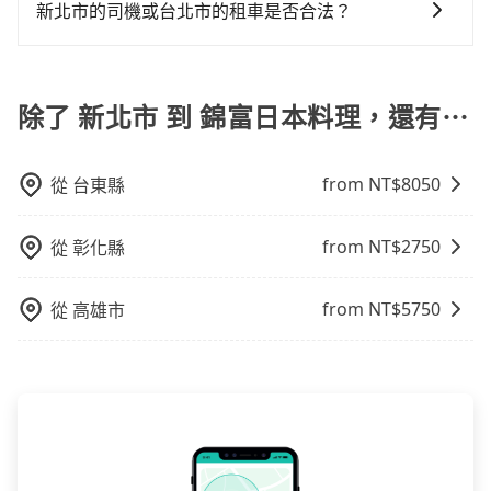
共乘服務。共乘服務讓乘客可以與其他人分攤費用，享
新北市的司機或台北市的租車是否合法？
車位，對於急著用車或者要載其他乘客的人來說就有不
受更實惠的價格，一樣可享受到府接送的便利。
小的風險。最後，雖然路邊隨租隨還看似方便，但實際
許多的Line群組或Facebook社團裡，有很多低價的白牌
使用時還是有其區域的限制，實際可停靠的地點與你的
車、私家車或野雞車在招攬生意，這不僅是違法可能被
上下車地點仍有段距離，在遇到下雨天或者載行李時，
警察臨檢並趕下車，出意外後保險公司更是不會提供任
除了 新北市 到 錦富日本料理，還有⋯
就顯得非常不便。
何理賠，如果又遇到心術不正的司機，其犯罪行為可能
都無法監控或追查。最好別為了省小錢而冒上不必要的
from NT$
8050
從
台東縣
風險。而tripool雇用的司機、使用的車輛以及配合的車
行，一定符合台灣法律規定，除了司機擁有合法的職業
駕駛執照以及良民證外，車輛一定投保最高300萬乘客
from NT$
2750
從
彰化縣
險。最好辨別叫的車是否合法，就看車牌的開頭，只要
不是R或T開頭的車，就一定是違法。
from NT$
5750
從
高雄市