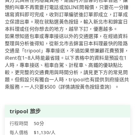
費方式與無任何隱藏費用，是國內外旅客的包車首選，讓
預約叫車不再需要打電話或加LINE問報價，只要花一分鐘
填寫資料即可完成，收到訂單編號後訂單即成立，訂單成
立保證出車。現在就點選黃色按鈕，輸入新北市和錦富日
本料理或任何你想去的地方，越早下訂，優惠越多。
如果想知道包車或專車接送以外的交通選擇，在經過資料
整理與分析後得知，從新北市去錦富日本料理最快的陸路
交通是「tripool」專車接送，不過如果想兼顧花費預算，
iRent在1~8人時能最省錢。以下表格中的資料是預設在1
人時，專車接送、租車自駕、計程車、高鐵的優缺點比
較，更完整的交通費用與時間分析，請見更下方的常見問
題。但假設只有獨自一人時，tripool也有提供到府接送共
乘服務，一人只要$500（詳情請按黃色按鈕查詢）。
tripool 旅步
行程時間
50分
每人價格
$1,130/人