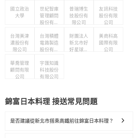
國立政治
世紀智庫
普瑞博生
友訊科技
大學
管理顧問
技股份有
股份有限
股份有限
限公司
公司
公司
台灣美津
台灣積體
財團法人
美商科高
濃股份有
電路製造
新北市好
國際有限
限公司
股份有限
好星球文
公司
公司
化基金會
華喬管理
宇匯知識
顧問有限
科技股份
公司
有限公司
錦富日本料理 接送常見問題
是否建議從新北市搭乘高鐵前往錦富日本料理？
從新北搭高鐵去錦富日本料理絕非最佳選擇，高鐵較