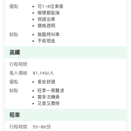
優點
可1~8位乘客
哪裡都能接
保證出車
價格透明
缺點
無臨時叫車
不收現金
高鐵
行程時間
每人價格
$1,140/人
優點
乘坐舒適
缺點
旺季一票難求
需多次轉乘
又貴又費時
租車
行程時間
55~80分