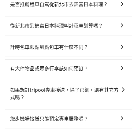
貴、費時、轉車麻煩！板橋-台北雖然一天最多時有93班
是否推薦租車自駕從新北市去錦富日本料理？
車次，從最早07:02到23:52，過了末班車到清晨的時
如果你有台灣駕照且對自己駕駛技術有信心，且在車上
段，還是要找其他交通方案。假設從新北市烏來區前往
時不需要閉目養神（因為要自己開車），最重要的是你
最靠近的板橋高鐵站，叫一輛計程車花費約800元、車程
從新北市到錦富日本料理叫計程車划算嗎？
當天就要來回，那在新北路邊可隨租隨借的iRent應該是
約55分鐘。抵達高鐵站後，步行進站、現場購票並於月
如選擇小黃直達，在新北可以透過app叫車的有55688台
你最便宜選擇。註冊完iRent的app後，可以每小時
台排隊的時間約20分鐘，再乘坐7~9分鐘（平均8分）的
灣大車隊、Uber、Line Taxi、Yoxi等。依照里程跳錶計
$115~205承租小轎車，每公里再額外加收$3.2，從新北
高鐵從板橋站前往台北高鐵站，每人票價40元，再用15
計時包車跟點到點包車有什麼不同？
算，價格約為740~900元間。雖然新北市區到錦富日本
市（烏來區）到錦富日本料理的花費預估為
分鐘出站、等待車站前排班的計程車，搭上小黃後約花
計時包車和點到點包車都是包車服務的形式，但有一些
料理的跳表小黃可能較為便宜，但當你們人數超過四位
$650~1,100（金額差異來自於平假日、車款差異、抵達
20分鐘、車費300元後，抵達錦富日本料理 (台北市松山
不同之處： 計時包車：計時包車是按照用車時間來計
時，叫兩輛計程車的費用就貴了，若改選tripool的專車
目的地後多久原路返回），雖已將eTag和可能的每小時
有大件物品或眾多行李該如何預訂？
區) 的目的地。全程加上轉車時間共1小時53分鐘，假設
費，通常以每小時為單位，客戶可以根據自己的需要預
服務可再更便宜。
40元路邊停車費用預估進去，但額外的汽車保險與可能
一人獨行，交通費總計1,140元。但如果全程使用
一般情況，九人座最多可以乘坐八位乘客以及置放六件
定一定時間的包車服務。這種服務適用於需要在城市內
的罰單都需自付。再者，和運的iRent只提供最基本的車
tripool並到府專車接送，則僅需花費約1,130元，費時
30吋的行李箱，但如有大件行李、衝浪板、樂器、廣告
多個地點間來回穿梭的客戶，例如市區觀光、商務差旅
如果想訂tripool專車接送，除了官網，還有其它方
型，如Toyota Yaris、Prius C、Vios這類乘坐體驗較差
51分鐘。選擇搭乘高鐵而不預約包車，不僅至少額外負
看板、床墊、折疊單車、家電等，在乘客人數不多的情
等。 點到點包車：點到點包車是按照里程和目的地來計
式嗎？
的車款，如果人數超過四位，更是沒有較大的七人座或
擔10元車資，而且更會額外浪費62分鐘在轉乘與等車
況下，可以將後座倒放來騰出置物空間。基本上只要不
費，客戶可以預先告知出發地點A到目的地B，會根據路
九人座可供選擇，而且無人租車最令人詬病的就是車
上，現在還不馬上來預約tripool！
有的！想預定行程，除了可以上tripool官網一鍵查價下
遮住司機視線、不會破壞車體、不影響行車安全，會讓
線和里程來計算費用。這種服務通常適用於單程或從一
況，打開車門才發現仍有上一組乘客遺留的垃圾或者撞
單，且絕無隱藏費用，若您是安卓系統手機還能下載app
乘客盡量塞、盡量放。在預定前，建議先丈量好尺寸，
個城市到另一個城市的長途包車。
旅步機場接送只能預定專車服務嗎？
凹的車門仍未被修理，每一次租車都好像在開樂透一
預定。(ios系統近期即將上線，敬請期待！)
並事先透過官網的線上客服洽詢，確認沒問題再下訂。
樣。另外，偶爾也會遇到明明已經預約了時間但上一位
旅步除了提供專車服務外，還有新推出保證出車的機場
用戶卻遲遲尚未歸還，又或者要還車時卻偏偏找不到停