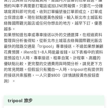
費方式與無任何隱藏費用，是國內外旅客的包車首選，讓
預約叫車不再需要打電話或加LINE問報價，只要花一分鐘
填寫資料即可完成，收到訂單編號後訂單即成立，訂單成
立保證出車。現在就點選黃色按鈕，輸入新北市土城區和
綠舞國際觀光飯店或任何你想去的地方，越早下訂，優惠
越多。
如果想知道包車或專車接送以外的交通選擇，在經過資料
整理與分析後得知，從新北市土城區去綠舞國際觀光飯店
最快的陸路交通是「tripool」專車接送，不過如果想兼顧
花費預算，iRent在1~8人時能最省錢。以下表格中的資料
是預設在1人時，專車接送、租車自駕、計程車、高鐵的
優缺點比較，更完整的交通費用與時間分析，請見更下方
的常見問題。但假設只有獨自一人時，tripool也有提供到
府接送共乘服務，一人只要$800（詳情請按黃色按鈕查
詢）。
tripool 旅步