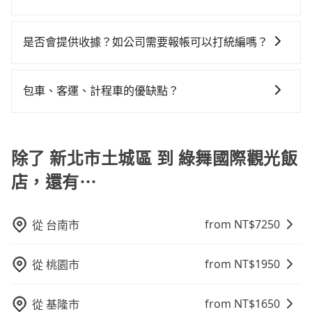
外，tripool司機專業的駕駛和親切服務態度也獲得了許
車。 旅行人數：人數多時包車較方便舒適且每個人攤提
土城區到綠舞國際觀光飯店的最佳選擇。
況，打開車門才發現仍有上一組乘客遺留的垃圾或者撞
對於平常就有在使用長程專車接送服務的乘客來說，第
多好評，價格透明無隱藏費用、相比其他業者提供的用
下來的車資也比較便宜，人數少可搭乘大眾運輸或計程
凹的車門仍未被修理，每一次租車都好像在開樂透一
一次使用tripool的會擔心價格比市價便宜不少，是不是
車前一日凌晨6點前取消均可無條件全額退費的承諾，讓
車。 時間：需在特定時間到達目的地可選包車或計程
是否會提供收據？如公司需要報帳可以打統編嗎？
樣。另外，偶爾也會遇到明明已經預約了時間但上一位
因為司機素質比較差、車上會有煙味、或者車齡過大，
您的旅程能更有彈性及保障。
車，不趕時間即可選用大眾運輸。 便利性：需要便利性
用戶卻遲遲尚未歸還，又或者要還車時卻偏偏找不到停
在乘車結束後一週內，tripool都會透過第三方系統寄出
但事實恰恰相反。tripool不僅有嚴密的篩選機制，定期
和方便性可選包車和計程車，喜歡探險和體驗當地文化
車位，對於急著用車或者要載其他乘客的人來說就有不
旅行業代收轉付電子收據，如果公司需要報公帳，在預
淘汰顧客評分較低的司機，且車輛均要求5年內新車，司
包車、客運、計程車的優缺點？
則可搭乘大眾運輸。
小的風險。最後，雖然路邊隨租隨還看似方便，但實際
約付款前可以輸入公司的抬頭與統編，可向國稅局報
機也絕對不會在車內吸煙，於新冠肺炎期間也絕對全程
使用時還是有其區域的限制，實際可停靠的地點與你的
包車：能提供客製化的交通方式，您可以自由安排行程
帳，且免加收5%稅金。在收到後，可自行列印留存或報
配戴口罩。tripool之所以能將價格壓在市價7~8折的主
上下車地點仍有段距離，在遇到下雨天或者載行李時，
上、下車，不需與旅客共乘。但通常需要提前預約。 客
帳，完全符合台灣的法律規範。
因來自於自行研發的AI車輛調度演算法，能有效降低空
就顯得非常不便。
運：最經濟實惠的交通方式，通常有固定的路線和時間
除了 新北市土城區 到 綠舞國際觀光飯
車率，也就是提高俗稱「回頭車」的比例。這不僅體現
表。不必擔心自己開車的安全風險。但是客運的班次和
在成本的控制，更是在傳統旺季（年假、端午、中秋、
店，還有⋯
行車路線可能不太頻繁。 計程車：可以隨叫隨到，並且
雙十等）能用更少的司機來服務更多的旅客，意味著使
不必擔心停車位的問題。但是，計程車的費用相對較
用到不熟悉的司機或者轉單給其他車行的情況比同行更
高，車輛選擇不如包車多，且大都屬短程接駁為主。
低，如此便反應在服務品質的控管會更佳。但tripool網
from NT$
7250
從
台南市
站上的價格是動態的，一般來說越早預訂價格越優，且
保證前一天中午以前均可全額取消退費，如已經決定好
from NT$
1950
從
桃園市
要從新北市土城區去綠舞國際觀光飯店，請儘早下訂以
把握最划算的價格。
from NT$
1650
從
基隆市