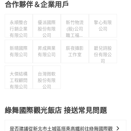
合作夥伴＆企業用戶
永順整合
優派國際
新竹物流
摯心有限
行銷企業
股份有限
(股)公司
公司
有限公司
公司
職工福利
委員會
新晴國際
昇成興業
辰夜攝影
碧兒詩股
有限公司
有限公司
工作室
份有限公
司
大傑結構
台灣微軟
工程顧問
股份有限
有限公司
公司
綠舞國際觀光飯店 接送常見問題
是否建議從新北市土城區搭乘高鐵前往綠舞國際觀