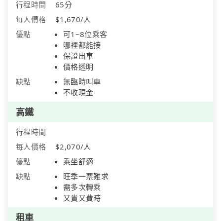
行程時間
65分
每人價格
$1,670/人
優點
可1~8位乘客
哪裡都能接
保證出車
價格透明
缺點
無臨時叫車
不收現金
高鐵
行程時間
每人價格
$2,070/人
優點
乘坐舒適
缺點
旺季一票難求
需多次轉乘
又貴又費時
租車