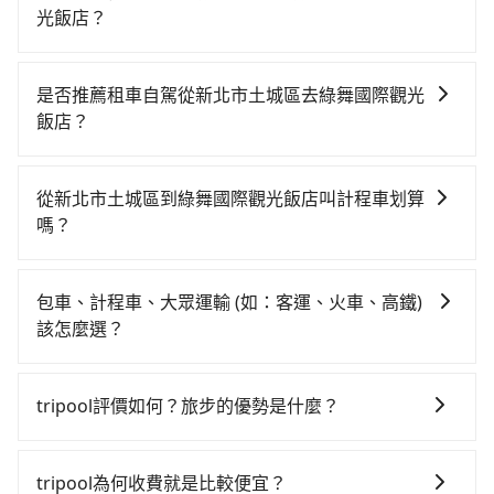
光飯店？
從新北市土城區搭高鐵去綠舞國際觀光飯店絕非最佳選
擇，高鐵較貴、費時、轉車麻煩！板橋-南港雖然一天最
是否推薦租車自駕從新北市土城區去綠舞國際觀光
多時有92班車次，從最早07:02到23:42，過了末班車到
飯店？
清晨的時段，還是要找其他交通方案。假設從新北市土
如果你有台灣駕照且對自己駕駛技術有信心，且在車上
城區 (新北市土城區) 前往最靠近的板橋高鐵站，叫一輛
時不需要閉目養神（因為要自己開車），最重要的是你
計程車花費約300元、車程約18分鐘。抵達高鐵站後，
從新北市土城區到綠舞國際觀光飯店叫計程車划算
當天就要來回，那在新北路邊可隨租隨借的iRent應該是
步行進站、現場購票並於月台排隊的時間約20分鐘，再
嗎？
你最便宜選擇。註冊完iRent的app後，可以每小時
乘坐17~21分鐘（平均19分）的高鐵從板橋站前往南港
如選擇小黃直達，在新北可以透過app叫車的有55688台
$115~205承租小轎車，每公里再額外加收$3.2，從新北
高鐵站，每人票價70元，再用10分鐘出站、等待車站前
灣大車隊、Uber、Line Taxi、Yoxi等，如果在路邊攔不
市土城區到綠舞國際觀光飯店的花費預估為
排班的計程車，搭上小黃後約花57分鐘、車費1,700元
包車、計程車、大眾運輸 (如：客運、火車、高鐵)
到車，也可考慮打電話至附近的計程車隊，如亞德交
$1,200~1,750（金額差異來自於平假日、車款差異、抵
後，抵達綠舞國際觀光飯店 (宜蘭縣五結鄉) 的目的地。
該怎麼選？
通、慶聲計程車、延吉計程車等叫車看看。依照里程跳
達目的地後多久原路返回），雖已將eTag和可能的每小
全程加上轉車時間共2小時4分鐘，假設一人獨行，交通
在選擇交通方式時，您可依下列建議的考慮因素做選
錶計算，價格約為1,965~2,400元間，但如改預約
時40元路邊停車費用預估進去，但額外的汽車保險與可
費總計2,070元。但如果全程使用tripool並到府專車接
擇： 預算：不同交通工具價格不同，可先確定您的預
tripool可省高達$700。但如果要考慮到回程，宜蘭縣僅
能的罰單都需自付。再者，和運的iRent只提供最基本的
tripool評價如何？旅步的優勢是什麼？
送，則僅需花費約1,670元，費時1小時5分鐘。選擇搭乘
算。計程車最貴，而大眾運輸通常較便宜。 行程：需多
有合法計程車約750輛，數量約為新北市的4%、密度僅
車型，如Toyota Yaris、Prius C、Vios這類乘坐體驗較
高鐵而不預約包車，不僅至少額外負擔400元車資，而且
根據google的評價，tripool的服務品質整體上是非常穩
點停留的行程建議可選可客製化行程的包車，如果時間
雙北的0.9%，其叫車的難度是雙北市的120倍。綜合以
差的車款，如果人數超過四位，更是沒有較大的七人座
更會額外浪費59分鐘在轉乘與等車上，現在還不馬上來
定及可靠的，大多數的使用者都給予了高分評價。此
比較寬鬆且不介意耗時轉乘可選大眾運輸或較貴的計程
上，無論在價格或服務品質上，tripool都是你從新北市
tripool為何收費就是比較便宜？
或九人座可供選擇，而且無人租車最令人詬病的就是車
預約tripool！