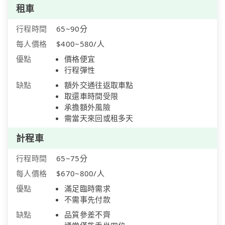
租車
行程時間
65~90分
每人價格
$400~580/人
優點
價格便宜
行程彈性
缺點
額外交通往返取車點
取還車時間受限
承擔額外風險
需當天來回或租多天
計程車
行程時間
65~75分
每人價格
$670~800/人
優點
滿足臨時需求
不需事先付款
缺點
品質參差不齊