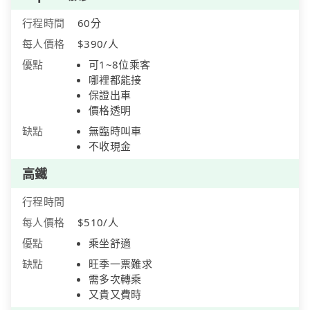
行程時間
60分
每人價格
$390/人
優點
可1~8位乘客
哪裡都能接
保證出車
價格透明
缺點
無臨時叫車
不收現金
高鐵
行程時間
每人價格
$510/人
優點
乘坐舒適
缺點
旺季一票難求
需多次轉乘
又貴又費時