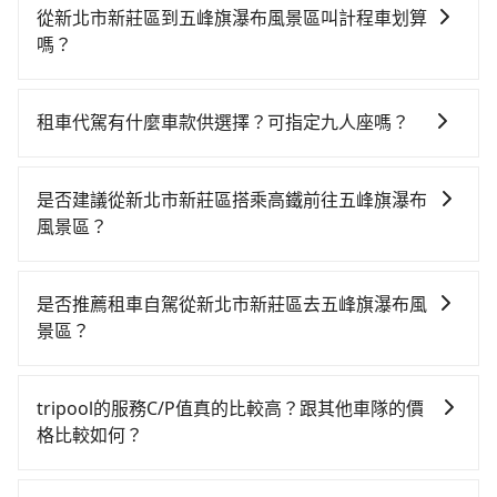
從新北市新莊區到五峰旗瀑布風景區叫計程車划算
嗎？
如選擇小黃直達，在新北可以透過app叫車的有55688台
灣大車隊、Uber、Line Taxi、Yoxi等，如果在路邊攔不
租車代駕有什麼車款供選擇？可指定九人座嗎？
到車，也可考慮打電話至新北市新莊區當地唯一的計程
tripool提供的車型以五人座小轎車、休旅車與九人座箱
車行-興家計程車等叫車看看。依照里程跳錶計算，價格
型車為主，車款品牌以豐田Toyota、福特Ford、福斯
約為1,665~2,000元間，若改選tripool的專車服務可再
是否建議從新北市新莊區搭乘高鐵前往五峰旗瀑布
VW為主，其中也有少量進口車像凌志Lexus、特斯拉
更便宜。但如果要考慮到回程，宜蘭縣僅有合法計程車
風景區？
Tesla、賓士Benz等高級車款。全部五年內合法營業用
約750輛，數量約為新北市的4%、密度僅雙北的0.9%，
從新北市新莊區搭高鐵去五峰旗瀑布風景區絕非最佳選
車，百分百無菸車，乘客均有最高500萬乘客險。如果有
其叫車的難度是雙北市的120倍。綜合以上，無論在價格
擇，高鐵較貴、費時、轉車麻煩！板橋-南港雖然一天最
特殊需求或人數較多，需要大T保母車、20人座中巴、
或服務品質上，tripool都是你從新北市新莊區到五峰旗
是否推薦租車自駕從新北市新莊區去五峰旗瀑布風
多時有92班車次，從最早07:02到23:42，過了末班車到
40人座大巴或遊覽車，可特別填單並另外報價。
瀑布風景區的最佳選擇。
景區？
清晨的時段，還是要找其他交通方案。假設從新北市新
如果你有台灣駕照且對自己駕駛技術有信心，且在車上
莊區 (新北市新莊區) 前往最靠近的板橋高鐵站，叫一輛
時不需要閉目養神（因為要自己開車），最重要的是你
計程車花費約200元、車程約19分鐘。抵達高鐵站後，
tripool的服務C/P值真的比較高？跟其他車隊的價
當天就要來回，那在新北路邊可隨租隨借的iRent應該是
步行進站、現場購票並於月台排隊的時間約20分鐘，再
格比較如何？
你最便宜選擇。註冊完iRent的app後，可以每小時
乘坐17~21分鐘（平均19分）的高鐵從板橋站前往南港
在服務品質許可下，乘客當然希望價格越便宜越好，而
$115~205承租小轎車，每公里再額外加收$3.2，從新北
高鐵站，每人票價70元，再用10分鐘出站、等待車站前