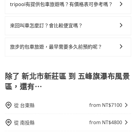
市場上稍具規模且合法經營的業者，有以短程與城市為
市新莊區到五峰旗瀑布風景區的花費預估為
排班的計程車，搭上小黃後約花50分鐘、車費900元
tripool有提供包車旅遊嗎？有價格表可參考嗎？
主的台灣大車隊、大都會、LINE Taxi、Uber，機場接送
$1,000~1,450（金額差異來自於平假日、車款差異、抵
後，抵達五峰旗瀑布風景區 (宜蘭縣礁溪鄉) 的目的地。
tripool提供全台各地包括五峰旗瀑布風景區與新北市新
則有肯驛、全鋒、格上租車、和運租車，包車旅遊則是
達目的地後多久原路返回），雖已將eTag和可能的每小
全程加上轉車時間共1小時58分鐘，假設5位同行，高鐵
莊區的包車旅遊，從單純的單趟接送到算時間的計時包
KKDAY、KLOOK、叫車吧等。tripool旅步專注在長程
時40元路邊停車費用預估進去，但額外的汽車保險與可
來回叫車怎麼訂？會比較便宜嗎？
加轉乘之平均每人花費為510元。但如果全程使用
車都有，可彈性選擇2~12小時的服務，滿足家族出遊、
單程接送與跨縣市計時包車，不論從哪邊去哪裡（當然
能的罰單都需自付。再者，和運的iRent只提供最基本的
tripool並到府專車接送，則每人平均花費約390元，費
為了乘客未來可能的訂單修改或取消，每筆訂單只含一
朋友聚會、婚喪喜慶等不同的需求。價格透明、無隱藏
也包括新北市新莊區去五峰旗瀑布風景區），全台保證
車型，如Toyota Yaris、Prius C、Vios這類乘坐體驗較
時58分鐘。選擇搭乘高鐵而不預約包車，不僅每人至少
趟車的資訊，所以如果需要來回叫車，請分兩筆訂單預
費用，網站試算即真實價格，免去來回電話確認。一天
出車。由於有高效的車輛調度能力，能以市價7~8折提供
旅步的包車旅遊，最早需要多久前預約呢？
差的車款，如果人數超過四位，更是沒有較大的七人座
額外負擔120元車資，而且更會額外浪費60分鐘在轉乘
定。至於價格已經市場最優惠，並無特別針對來回車趟
包車的價格可能跟其他車隊相差無幾，但是如果只需要
專車到府服務，是絕大多數乘客出行的最佳選擇。
或九人座可供選擇，而且無人租車最令人詬病的就是車
與等車上，現在還不馬上來預約tripool！如果你是三人
當您的行程確定後，建議盡早預訂包車服務，因為旅步
做額外折扣，但如果手上有優惠代碼，歡迎直接使用，
短時數或者單程專車服務者，敢大聲說我們價格絕對最
況，打開車門才發現仍有上一組乘客遺留的垃圾或者撞
以下要乘車，也可參考tripool的拼車共乘服務，最多可
提供早鳥優惠，您越早預訂就能享有更優惠的價格。所
不限單程或來回。
划算。網站上可直接挑選小轎車、休旅車、或九人座箱
凹的車門仍未被修理，每一次租車都好像在開樂透一
再節省50%的交通費用。
以不妨趁早訂購，享受更划算的價格。
除了 新北市新莊區 到 五峰旗瀑布風景
型車，如需10人以上巴士，請來信洽詢。
樣。另外，偶爾也會遇到明明已經預約了時間但上一位
用戶卻遲遲尚未歸還，又或者要還車時卻偏偏找不到停
區，還有⋯
車位，對於急著用車或者要載其他乘客的人來說就有不
小的風險。最後，雖然路邊隨租隨還看似方便，但實際
from NT$
7100
從
台東縣
使用時還是有其區域的限制，實際可停靠的地點與你的
上下車地點仍有段距離，在遇到下雨天或者載行李時，
就顯得非常不便。
from NT$
4800
從
南投縣