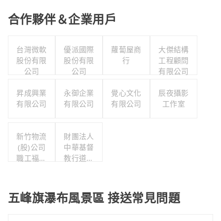
合作夥伴＆企業用戶
台灣微軟
優派國際
蘿蔔屋商
大傑結構
股份有限
股份有限
行
工程顧問
公司
公司
有限公司
昇成興業
永御企業
覺心文化
辰夜攝影
有限公司
有限公司
有限公司
工作室
新竹物流
財團法人
(股)公司
中華基督
職工福利
教行道會
委員會
新店教會
五峰旗瀑布風景區 接送常見問題