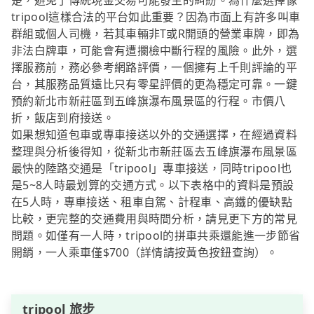
楚，避免了傳統現金交易可能發生的糾紛。為什麼選擇像
tripool這樣合法的平台如此重要？因為市面上有許多叫車
群組或個人司機，若其車輛非T或R開頭的營業車牌，即為
非法白牌車，可能會有遭攔檢中斷行程的風險。此外，選
擇服務前，務必參考網路評價，一個擁有上千則評論的平
台，其服務品質遠比只有零星評價的更為穩定可靠。一鍵
預約新北市新莊區到五峰旗瀑布風景區的行程。市價八
折，飯店到府接送。
如果想知道包車或專車接送以外的交通選擇，在經過資料
整理與分析後得知，從新北市新莊區去五峰旗瀑布風景區
最快的陸路交通是「tripool」專車接送，同時tripool也
是5~8人時最划算的交通方式。以下表格中的資料是預設
在5人時，專車接送、租車自駕、計程車、高鐵的優缺點
比較，更完整的交通費用與時間分析，請見更下方的常見
問題。如僅有一人時，tripool的拼車共乘還能進一步節省
開銷，一人乘車僅$700（詳情請按黃色按鈕查詢）。
tripool 旅步