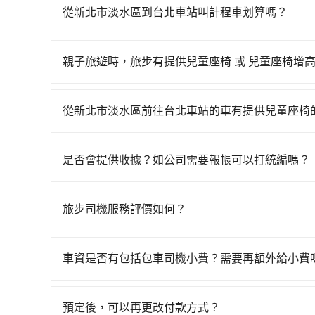
邊可隨租隨借的iRent應該是你最便宜選擇。註冊完iR
從新北市淡水區到台北車站叫計程車划算嗎？
再額外加收$3.2，從新北市淡水區到台北車站的花費
如選擇小黃直達，在新北可以透過app叫車的有55688台
抵達目的地後多久原路返回），雖已將eTag和可
到車，也可考慮打電話至新北市淡水區當地唯一的
可能的罰單都需自付。再者，和運的iRent只提供最基本的車
親子旅遊時，旅步有提供兒童座椅 或 兒童座椅增
約為615~700元間。雖然新北市淡水區到台北
較差的車款，如果人數超過四位，更是沒有較大的
是的，我們提供兒童安全座椅。一台車至多提供一個兒
計程車的費用就貴了，如選擇tripool的九人座，
況，打開車門才發現仍有上一組乘客遺留的垃圾或
寫您的需求。
另外，偶爾也會遇到明明已經預約了時間但上一位
從新北市淡水區前往台北車站的車有提供兒童座椅
對於急著用車或者要載其他乘客的人來說就有不小
台灣法律有規定，無論年紀大小，所有乘客乘車時
是有其區域的限制，實際可停靠的地點與你的上下
全帶，則需使用嬰兒/兒童座椅或輔以增高墊。如有幼
是否會提供收據？如公司需要報帳可以打統編嗎？
不便。
租用適合1~4歲的兒童汽車座椅或4歲以上的增高
在乘車結束後一週內，tripool都會透過第三方
認庫存再行租用，每個300元。當然，更鼓勵父母
付款前可以輸入公司的抬頭與統編，可向國稅局報
旅步司機服務評價如何？
完全符合台灣的法律規範。
在 Google 上關於旅步的評論中，許多人都給
程更加順暢和舒適。」
車資是否有包括包車司機小費？需要再額外給小費
目前車資內已經包車司機小費，但因司機小費是對
給予司機小費。
預定後，可以再更改付款方式？