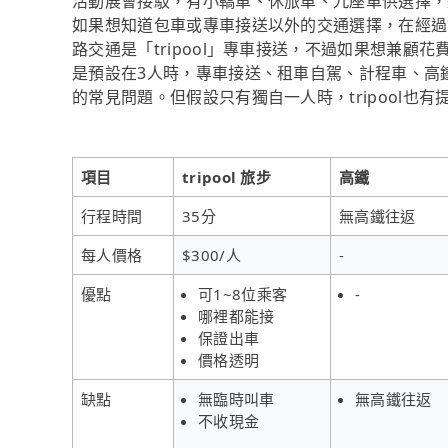
活動展會接駁，有小轎車、休旅車、九座車供選擇，
如果想知道包車或專車接送以外的交通選擇，在經過
路交通是「tripool」專車接送，不過如果想兼顧
是預設在3人時，專車接送、租車自駕、計程車、高
的常見問題。但假設只有獨自一人時，tripool也
項目
tripool 旅步
高鐵
行程時間
35分
無高鐵往返
每人價格
$300/人
-
優點
可1~8位乘客
-
哪裡都能接
保證出車
價格透明
缺點
無臨時叫車
無高鐵往返
不收現金