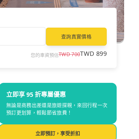
查詢真實價格
TWD
899
TWD
700
您的車資預估
立即享 95 折專屬優惠
無論是商務出差還是旅遊探親，來回行程一次
預訂更划算，輕鬆節省旅費！
立即預訂，享受折扣