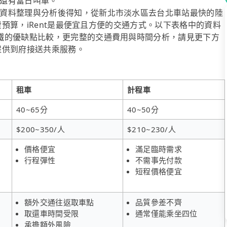
還有當日叫車。
資料整理與分析後得知，從新北市淡水區去台北車站最快的陸
花費預算，iRent是最便宜且方便的交通方式。以下表格中的資料
鐵的優缺點比較，更完整的交通費用與時間分析，請見更下方
有提供到府接送共乘服務。
租車
計程車
40~65分
40~50分
$200~350/人
$210~230/人
價格便宜
滿足臨時需求
行程彈性
不需事先付款
短程價格便宜
額外交通往返取車點
品質參差不齊
取還車時間受限
通常僅能乘坐四位
承擔額外風險