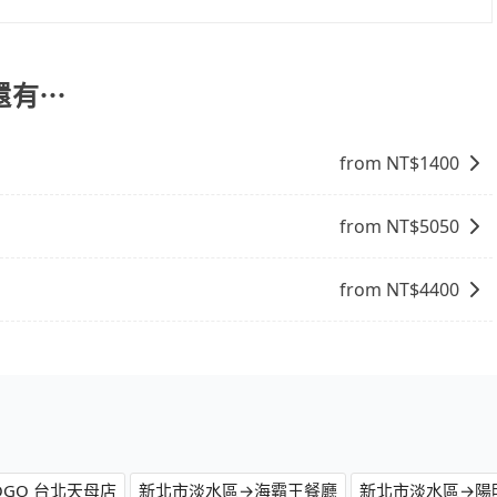
但您可以在用車前一天凌晨六點前填寫取消訂單申請表，取消
還有⋯
from NT$
1400
from NT$
5050
from NT$
4400
GO 台北天母店
新北市淡水區→海霸王餐廳
新北市淡水區→陽