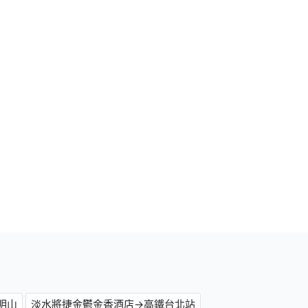
明山
淡水將捷金鬱金香酒店→高鐵台北站