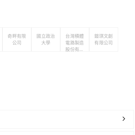
奇畔有限
國立政治
台灣積體
鎧琪文創
公司
大學
電路製造
有限公司
股份有限
公司
要絕對的時間彈性，最重要的是你當天就要來回，那在新北路