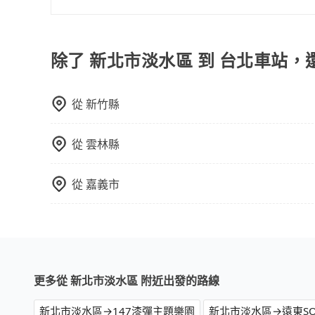
抱歉！一旦訂單成立後，付款方式是無法更改的。
該訂單後再以其他付款方式重新預約行程即可。
除了 新北市淡水區 到 台北車站，
從
新竹縣
從
雲林縣
從
嘉義市
更多從 新北市淡水區 附近出發的路線
新北市淡水區→147漆彈主題樂園
新北市淡水區→遠東SO