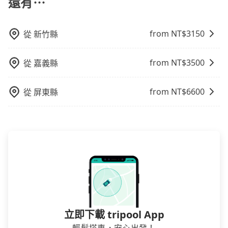
還有⋯
會員或者使用特定的信用卡，還可以累積點數做現金回
饋或未來換取免費的住房。台灣人常用的線上訂房平台
有Booking.com、Agoda.com、Hotels.com、
from NT$
3150
從
新竹縣
Expedia.com、Trip.com等。正常來說，線上刷卡付款
完後預定就完成，事先不用電話確認空房，事後也不用
from NT$
3500
從
嘉義縣
告知付款完畢，一切都能在網路上操作。但有些較冷門
或規模較小的飯店，有可能再多平台同時上架而發生超
賣的現象，便有可能到了現場卻沒房可住的窘境，所以
from NT$
6600
從
屏東縣
在預定時要不選擇評分高、評論多的飯店，不然就是還
要再人工電話與飯店確認。預訂民宿方面，如不怕麻
煩，有些時候直接打電話問的價格可能比民宿訂房網來
得便宜，但缺點就是多數要匯款並再人工確認。假如不
介意多花一點錢省下這些瑣碎的事，台灣本土的AsiaYo
或者國際Airbnb都值得推薦。
立即下載 tripool App