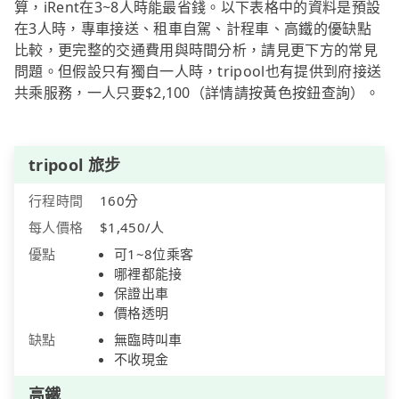
算，iRent在3~8人時能最省錢。以下表格中的資料是預設
在3人時，專車接送、租車自駕、計程車、高鐵的優缺點
比較，更完整的交通費用與時間分析，請見更下方的常見
問題。但假設只有獨自一人時，tripool也有提供到府接送
共乘服務，一人只要$2,100（詳情請按黃色按鈕查詢）。
tripool 旅步
行程時間
160分
每人價格
$1,450/人
優點
可1~8位乘客
哪裡都能接
保證出車
價格透明
缺點
無臨時叫車
不收現金
高鐵