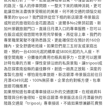
就先被打折了一半。若是選擇租車自駕，不僅要面對不熟
的路況、惱人的停車問題，一整天下來的精神消耗，更可
能讓您無法盡情享受眼前的美景。何不將交通的煩惱交給
專業的tripool？我們提供從您下榻的新店碧潭‧帝景飯店
或附近的旅宿如白金花園酒店、波爾多No2樂菲莊園、新
加州景觀旅館門口，直達日月潭入口的專車服務。您可以
在飯店或民宿悠閒地享用完早餐後，再從容上車。我們的
專業職業駕駛不僅熟悉路況，更能確保您在預計的160分
鐘內，安全舒適地抵達。如果您們是三五好友或家庭出
遊，預約一台4300元起的轎車或5800元起的九人座，不
僅空間寬敞，分攤後的費用也極具競爭力。您更可以選擇
計時包車的方案，彈性安排沿途的私房景點，讓tripool成
為您探索南投縣的最佳夥伴，創造一趟真正放鬆、深度的
客製化旅程。哪怕是包車旅遊，新店碧潭‧帝景飯店前往日
月潭4349元起，100%無菸車，企業合約對帳方便，包車
旅遊司機推薦。
如果想知道包車或專車接送以外的交通選擇，在經過資料
整理與分析後得知，從新店碧潭‧帝景飯店去日月潭最快的
陸路交通是「tripool」專車接送，不過如果想兼顧花費預