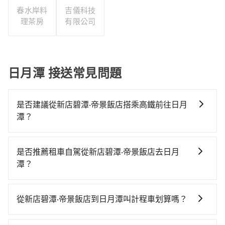
春水岸料
吉儀科技
理茶房
有限公司
日月潭 接送常見問題
是否建議從新店碧潭‧帝景飯店搭乘高鐵前往日月
潭？
若要從新店碧潭‧帝景飯店搭高鐵前往日月潭，高鐵較
貴、費時！從最早06:34一直到23:08，板橋-台中一天最
是否推薦租車自駕從新店碧潭‧帝景飯店去日月
多有91班次高鐵可搭乘。假設從新店碧潭‧帝景飯店 (新
潭？
北市新店區) 前往最靠近的板橋高鐵站，叫一輛計程車花
如果你有台灣駕照且對自己駕駛技術有信心，且在車上
費約400元、車程約27分鐘。抵達高鐵站後，步行進
時不需要閉目養神（因為要自己開車），最重要的是你
站、現場購票並於月台排隊的時間約20分鐘，再乘坐
從新店碧潭‧帝景飯店到日月潭叫計程車划算嗎？
當天就要來回，那在新北路邊可隨租隨借的iRent應該是
39~56分鐘（平均49分）的高鐵從板橋站前往台中高鐵
如選擇小黃直達，在新北可以透過app叫車的有55688台
你最便宜選擇。註冊完iRent的app後，可以每小時
站，每人票價670元，再用10分鐘出站、等待車站前排