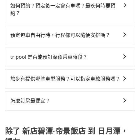
灣大車隊、Uber、Line Taxi、Yoxi等，如果在路邊攔不
$115~205承租小轎車，每公里再額外加收$3.2，從新店
班的計程車，搭上小黃後約花70分鐘、車費2,500元後，
如何預約？預定後一定會有車嗎？最晚何時要預
到車，也可考慮打電話至新店碧潭‧帝景飯店附近的計程
碧潭‧帝景飯店到日月潭的花費預估為$3,050~3,700（金
抵達日月潭 (南投縣魚池鄉) 的目的地。全程加上轉車時
約？
車隊，如大豐衛星車隊、祥賀計程車、富江交通等叫車
額差異來自於平假日、車款差異、抵達目的地後多久原
間共2小時56分鐘，假設3位同行，高鐵加轉乘之平均每
如要預約從新店碧潭‧帝景飯店前往日月潭的專車接送服
看看。依照里程跳錶計算，價格約為5,990~7,200元間，
路返回），雖已將eTag和可能的每小時40元路邊停車費
人花費為1,640元。但如果全程使用tripool並到府專車
務，可直接線上輸入上下車地點或地址，三秒內即可查
但如改預約tripool可省高達$2,900。但如果要考慮到回
用預估進去，但額外的汽車保險與可能的罰單都需自
預定包車自由行時，行程都可以隨便安排嗎？
接送，則每人平均花費約1,450元，費時2小時42分鐘。
到真實價格，照著步驟填寫完乘客資料與線上刷卡，訂
程，南投縣僅有合法計程車約340輛，數量約為新北市的
付。再者，和運的iRent只提供最基本的車型，如Toyota
選擇搭乘高鐵而不預約包車，不僅每人至少額外負擔190
只要不超出您選用的用車時間及行程總公里數，且行程
單即成立。在拿到訂單編號後，隨即會在手機上收到簡
2%、密度僅雙北的0.2%，其叫車的難度是雙北市的490
Yaris、Prius C、Vios這類乘坐體驗較差的車款，如果人
元車資，而且更會額外浪費14分鐘在轉乘與等車上，現
沒有到達海拔1500公里以上的山區，行程都是可以依照
訊以及電子郵件確認信，如此就完成預約了，而司機與
倍。綜合以上，無論在價格或服務品質上，tripool都是
tripool 是否能預訂深夜乘車時段？
數超過四位，更是沒有較大的七人座或九人座可供選
在還不馬上來預約tripool！如果你僅有兩位乘車，也可
您的需求安排的。
車輛的詳細資料，將於乘車前一晚八點透過SMS和
你從新店碧潭‧帝景飯店到日月潭的最佳選擇。
擇，而且無人租車最令人詬病的就是車況，打開車門才
參考tripool的拼車共乘服務，最多可再節省50%的交通
可以的！tripool 旅步全年無休並提供深夜接送服務。
EMAIL提供。一旦付款完畢，tripool保證出車。一般建
發現仍有上一組乘客遺留的垃圾或者撞凹的車門仍未被
費用。
議出發前一天中午以前完成預約，越早下訂價格越低
旅步有提供哪些車型服務？可以指定車款服務嗎？
修理，每一次租車都好像在開樂透一樣。另外，偶爾也
價，如臨時需要，前一天傍晚五點前仍會收單，最遲如
會遇到明明已經預約了時間但上一位用戶卻遲遲尚未歸
旅步有提供小轎車、休旅車、九人座供您選擇，若您有
當天下午過後乘車，四小時前仍能預約。
還，又或者要還車時卻偏偏找不到停車位，對於急著用
指定車款服務的需求，可以先將您的需先提供旅步，會
怎麼訂房最便宜？
車或者要載其他乘客的人來說就有不小的風險。最後，
有專人回覆您。
雖然路邊隨租隨還看似方便，但實際使用時還是有其區
現在旅客預訂飯店已經很少透過旅行社，大多是透過
域的限制，實際可停靠的地點與你的上下車地點仍有段
OTA (online travel agent) 來完成，除了可以快速依據
距離，在遇到下雨天或者載行李時，就顯得非常不便。
地區、價位、人數、特殊需求來搜尋適合的旅店與房
除了 新店碧潭‧帝景飯店 到 日月潭，
型，更重要的是通常價格是官網的6~8折，如果又有加入