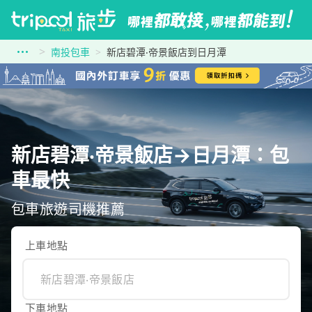
南投包車
新店碧潭‧帝景飯店到日月潭
新店碧潭‧帝景飯店→日月潭：包
車最快
包車旅遊司機推薦
上車地點
下車地點