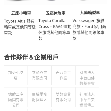
九座箱型車
五座休旅車
五座小轎車
Volkswagen 旗艦
Toyota Corolla
Toyota Altis 舒適
商旅、Ford 家用商
Cross、RAV4 運動
轎車或其他同等級
旅或其他同等級車
休旅或其他同等車
車款
款
款
合作夥伴＆企業用戶
加芬小吃
立通興業
差八歲工
財團法人
店
有限公司
作室
中台山佛
教基金會
鐿醴二岸
康橋學校
雙好實業
社團法人
顧問有限
財團法人
有限公司
中華華美
公司
媒體傳播
協會