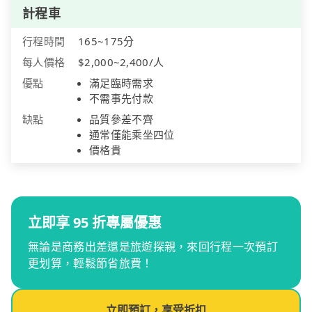
計程車
行程時間
165~175分
每人價格
$2,000~2,400/人
優點
滿足臨時需求
不需事先付款
缺點
品質參差不齊
通常僅能乘坐四位
價格貴
立即享 95 折專屬優惠
無論是商務出差還是旅遊探親，來回行程一次預訂
更划算，輕鬆節省旅費！
立即預訂，享受折扣