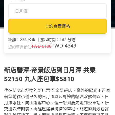
查詢真實價格
距離
：
238 公里
｜
旅程時間
：
162 分鐘
TWD
4349
TWD
6100
您的車資預估
新店碧潭‧帝景飯店到日月潭 共乘
$2150 九人座包車$5810
住在新北市舒適的新店碧潭‧帝景飯店，窗外的陽光正召喚
著您前往心儀已久的日月潭以及周邊的帖泊喀露營區、日
月潭水社、向山遊客中心。但一想到要先走到公車站，研
究班次時刻表，再經歷搖晃擁擠的車程，旅遊的興致或許