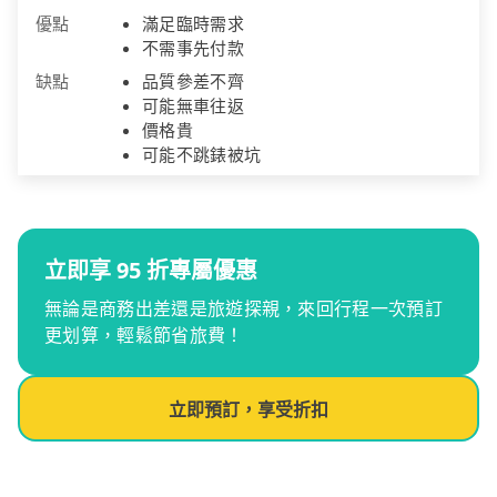
優點
滿足臨時需求
不需事先付款
缺點
品質參差不齊
可能無車往返
價格貴
可能不跳錶被坑
立即享 95 折專屬優惠
無論是商務出差還是旅遊探親，來回行程一次預訂
更划算，輕鬆節省旅費！
立即預訂，享受折扣