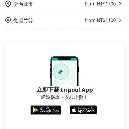
據情況收取微搬家費用，費用在300至500元之間。
用到不熟悉的司機或者轉單給其他車行的情況比同行更
from NT$
1700
從
台北市
低，如此便反應在服務品質的控管會更佳。但tripool網
站上的價格是動態的，一般來說越早預訂價格越優，且
from NT$
1100
從
新竹縣
保證前一天中午以前均可全額取消退費，如已經決定好
要從新港去竹南，請儘早下訂以把握最划算的價格。
立即下載 tripool App
輕鬆搭車，安心出發！