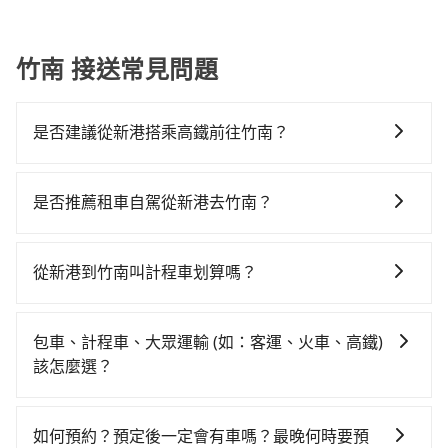
竹南 接送常見問題
是否建議從新港搭乘高鐵前往竹南？
若要從新港搭高鐵前往竹南，高鐵乘坐舒適、省時、較
貴，且難叫計程車前往高鐵站！不過從最早一班車06:48
是否推薦租車自駕從新港去竹南？
到末班車22:02，嘉義-苗栗一天最多僅16班次，如果行
如果你有台灣駕照且對自己駕駛技術有信心，且在車上
程緊湊或趕不上末班車，那就該考慮預約專車接送。假
時不需要閉目養神（因為要自己開車），最重要的是你
設從嘉義縣新港鄉前往最靠近的嘉義高鐵站，叫一輛計
從新港到竹南叫計程車划算嗎？
當天就要來回，那在嘉義路邊可隨租隨借的iRent應該是
程車花費約400元、車程約25分鐘。抵達高鐵站後，步
如選擇小黃直達，在嘉義可以透過app叫車的有55688台
你最便宜選擇。註冊完iRent的app後，可以每小時
行進站、現場購票並於月台排隊的時間約15分鐘，再乘
灣大車隊。依照里程跳錶計算，價格約為3,155~3,800元
$115~205承租小轎車，每公里再額外加收$3.2，從新港
坐54~56分鐘（平均54分）的高鐵從嘉義站前往苗栗高
包車、計程車、大眾運輸 (如：客運、火車、高鐵)
間，但如改預約tripool可省高達$1,100。但如果你無法
到竹南的花費預估為$2,150~2,750（金額差異來自於平
鐵站，每人票價640元，再用5分鐘出站、等待車站前排
該怎麼選？
提前預約，或偏好臨時叫車，那要注意嘉義縣僅有合法
假日、車款差異、抵達目的地後多久原路返回），雖已
班的計程車，搭上小黃後約花25分鐘、車費500元後，
在選擇交通方式時，您可依下列建議的考慮因素做選
計程車約330輛，計程車密度為雙北的0.4%，也就是說
將eTag和可能的每小時40元路邊停車費用預估進去，但
抵達苗栗縣竹南鎮的目的地。全程加上轉車時間共1小時
擇： 預算：不同交通工具價格不同，可先確定您的預
要臨時叫到小黃的難度是台北或新北的200倍之多。如果
額外的汽車保險與可能的罰單都需自付。再者，和運的
如何預約？預定後一定會有車嗎？最晚何時要預
59分鐘，假設3位同行，高鐵加轉乘之平均每人花費為