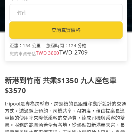
查詢真實價格
距離
：
154 公里
｜
旅程時間
：
124 分鐘
TWD
2709
TWD
3800
您的車資預估
新港到竹南 共乘$1350 九人座包車
$3570
tripool是專為跨縣市、跨鄉鎮的長距離移動所設計的交通
方式，透過線上預約、司機共享、AI調度，藉由提高長途
車輛的使用率來降低乘客的交通費，達成司機與乘客的雙
贏。服務的範圍涵蓋全台各地，從熱點如新港奉天宮、長