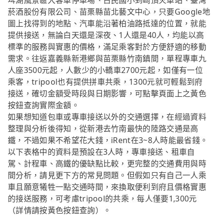
埤湖風景區大客車停車場、古民國小到崎頂火車站、臺灣
菸酒股份有限公司、苗栗縣苗北藝文中心，只要Google地
圖上找得到的地點、汽車能沿著柏油路抵達的位置，就能
提供接送，無論白天還是深夜、1人還是40人，均能以高
標準的服務與實惠的價格，滿足乘客對於方便舒適的移動
需求。往返嘉義縣新港鄉與苗栗縣竹南鎮間，單程專車九
人座3500元起，人數少的小轎車2700元起，如僅有一位
乘客，tripool也有提供拼車共乘，1300元就可輕鬆到府
接送，確切金額受時段與日期影響，可點擊頁面上之黃色
按鈕查詢實際金額。
如果想知道包車或專車接送以外的交通選擇，在經過資料
整理與分析後得知，從新港去竹南最快的陸路交通是高
鐵，不過如果不希望花大錢，iRent在3~8人時能最省錢。
以下表格中的資料是預設在3人時，專車接送、租車自
駕、計程車、高鐵的優缺點比較，更完整的交通費用與時
間分析，請見更下方的常見問題。但假如只有自己一人乘
車且願意犧牲一點交通時間，來換取便利到府且價格實惠
的接送服務，可考慮tripool的共乘，每人僅要1,300元
（詳情請按黃色按鈕查詢）。