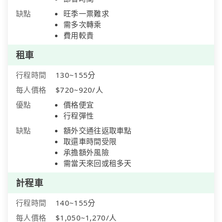
缺點
旺季一票難求
需多次轉乘
費用較貴
租車
行程時間
130~155分
每人價格
$720~920/人
優點
價格便宜
行程彈性
缺點
額外交通往返取車點
取還車時間受限
承擔額外風險
需當天來回或租多天
計程車
行程時間
140~155分
每人價格
$1,050~1,270/人