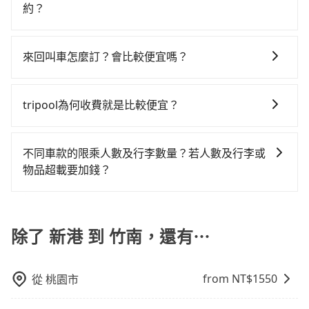
算。計程車最貴，而大眾運輸通常較便宜。 行程：需多
當天或隔天也要原路返回，苗栗縣竹南鎮的計程車也不
iRent只提供最基本的車型，如Toyota Yaris、Prius C、
約？
940元。不過嘉義縣領有合法執照的計程車僅有300多
點停留的行程建議可選可客製化行程的包車，如果時間
是這麼好叫，建議事先做好規劃。再加上嘉義縣有些計
Vios這類乘坐體驗較差的車款，如果人數超過四位，更
輛，計程車的密度為雙北的0.4%，換句話說，臨時要叫
如要預約從新港前往竹南的專車接送服務，可直接線上
比較寬鬆且不介意耗時轉乘可選大眾運輸或較貴的計程
程車司機不按錶計費，約有47%會採現場議價，建議最
是沒有較大的七人座或九人座可供選擇，而且無人租車
小黃的難度是雙北大城市的200倍。縱使幸運攔到一輛小
輸入上下車地點或地址，三秒內即可查到真實價格，照
車。 旅行人數：人數多時包車較方便舒適且每個人攤提
好先上網預約，以免當場被坑受騙。綜合以上，無論在
來回叫車怎麼訂？會比較便宜嗎？
最令人詬病的就是車況，打開車門才發現仍有上一組乘
黃了，嘉義縣少部分小黃司機不按表收費，看乘客是外
著步驟填寫完乘客資料與線上刷卡，訂單即成立。在拿
下來的車資也比較便宜，人數少可搭乘大眾運輸或計程
價格或服務品質上，tripool都是你從新港到竹南的最佳
客遺留的垃圾或者撞凹的車門仍未被修理，每一次租車
地人便漫天喊價或恣意繞路。但如果全程使用tripool並
為了乘客未來可能的訂單修改或取消，每筆訂單只含一
到訂單編號後，隨即會在手機上收到簡訊以及電子郵件
車。 時間：需在特定時間到達目的地可選包車或計程
選擇。
都好像在開樂透一樣。另外，偶爾也會遇到明明已經預
到府專車接送，則每人平均花費約900元，費時2小時4
趟車的資訊，所以如果需要來回叫車，請分兩筆訂單預
確認信，如此就完成預約了，而司機與車輛的詳細資
車，不趕時間即可選用大眾運輸。 便利性：需要便利性
tripool為何收費就是比較便宜？
約了時間但上一位用戶卻遲遲尚未歸還，又或者要還車
分鐘。長距離移動確實搭乘高鐵可以比坐車快5分鐘，但
定。至於價格已經市場最優惠，並無特別針對來回車趟
料，將於乘車前一晚八點透過SMS和EMAIL提供。一旦
和方便性可選包車和計程車，喜歡探險和體驗當地文化
時卻偏偏找不到停車位，對於急著用車或者要載其他乘
卻要額外支出約120元的交通費，所以對於不是這麼趕時
對於平常就有在使用長程專車接送服務的乘客來說，第
做額外折扣，但如果手上有優惠代碼，歡迎直接使用，
付款完畢，tripool保證出車。一般建議出發前一天中午
則可搭乘大眾運輸。
客的人來說就有不小的風險。最後，雖然路邊隨租隨還
間的人來說，預約tripool還是比較划算的。如果你僅有
一次使用tripool的會擔心價格比市價便宜不少，是不是
不限單程或來回。
以前完成預約，越早下訂價格越低價，如臨時需要，前
不同車款的限乘人數及行李數量？若人數及行李或
看似方便，但實際使用時還是有其區域的限制，實際可
兩位乘車，也可參考tripool的拼車共乘服務，最多可再
因為司機素質比較差、車上會有煙味、或者車齡過大，
一天傍晚五點前仍會收單，最遲如當天下午過後乘車，
物品超載要加錢？
停靠的地點與你的上下車地點仍有段距離，在遇到下雨
節省50%的交通費用。
但事實恰恰相反。tripool不僅有嚴密的篩選機制，定期
四小時前仍能預約。
天或者載行李時，就顯得非常不便。
我們提供不同種類的車輛，讓您根據需求選擇最適合您
淘汰顧客評分較低的司機，且車輛均要求5年內新車，司
的車型。 五人座驕車可乘坐三位乘客，並可攜帶三個隨
機也絕對不會在車內吸煙，於新冠肺炎期間也絕對全程
身行李與兩個30吋行李箱 五人座休旅車可乘坐四位乘
除了 新港 到 竹南，還有⋯
配戴口罩。tripool之所以能將價格壓在市價7~8折的主
客，並可攜帶四個隨身行李與三個30吋行李箱 九人座廂
因來自於自行研發的AI車輛調度演算法，能有效降低空
型車可乘坐八位乘客，並可攜帶八個隨身行李與六個30
車率，也就是提高俗稱「回頭車」的比例。這不僅體現
from NT$
1550
從
桃園市
吋行李箱。 為了確保行車安全及遵守相關法規，我們不
在成本的控制，更是在傳統旺季（年假、端午、中秋、
能超載人數。 如果您攜帶的行李或物品較多，我們會根
雙十等）能用更少的司機來服務更多的旅客，意味著使