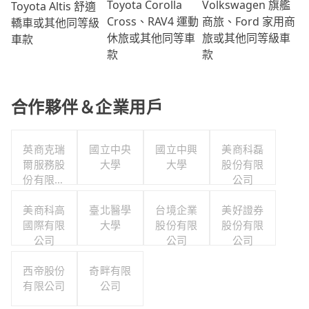
Volkswagen 旗艦
Toyota Corolla
Toyota Altis 舒適
商旅、Ford 家用商
Cross、RAV4 運動
轎車或其他同等級
旅或其他同等級車
休旅或其他同等車
車款
款
款
合作夥伴＆企業用戶
英商克瑞
國立中央
國立中興
美商科磊
爾服務股
大學
大學
股份有限
份有限公
公司
司台灣分
美商科高
公司
臺北醫學
台境企業
美好證券
國際有限
大學
股份有限
股份有限
公司
公司
公司
西帝股份
奇畔有限
有限公司
公司