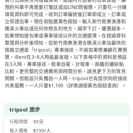
費方式與無任何隱藏費用，是國內外旅客的包車首選，讓
預約叫車不再需要打電話或加LINE問報價，只要花一分鐘
填寫資料即可完成，收到訂單編號後訂單即成立，訂單成
立保證出車。現在就點選黃色按鈕，輸入新竹南寮漁港和
礁溪火車站或任何你想去的地方，越早下訂，優惠越多。
如果想知道包車或專車接送以外的交通選擇，在經過資料
整理與分析後得知，從新竹南寮漁港去礁溪火車站最快的
陸路交通是「tripool」專車接送，不過如果想兼顧花費預
算，iRent在3~8人時能最省錢。以下表格中的資料是預設
在3人時，專車接送、租車自駕、計程車、高鐵的優缺點
比較，更完整的交通費用與時間分析，請見更下方的常見
問題。但假設只有獨自一人時，tripool也有提供到府接送
共乘服務，一人只要$1,100（詳情請按黃色按鈕查詢）。
tripool 旅步
行程時間
95分
每人價格
$750/人