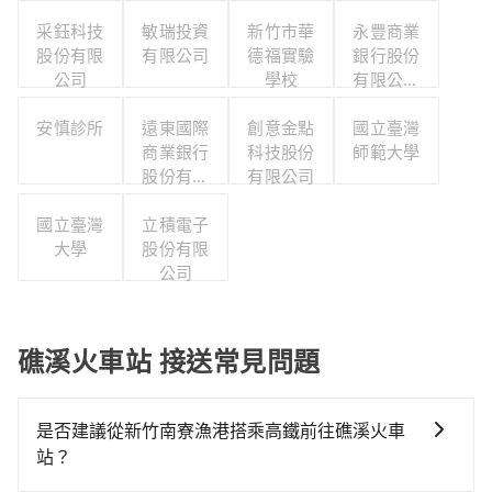
采鈺科技
敏瑞投資
新竹市華
永豐商業
股份有限
有限公司
德福實驗
銀行股份
公司
學校
有限公司
新竹分公
安慎診所
遠東國際
創意金點
國立臺灣
司
商業銀行
科技股份
師範大學
股份有限
有限公司
公司新竹
國立臺灣
巨城分公
立積電子
大學
股份有限
司
公司
礁溪火車站 接送常見問題
是否建議從新竹南寮漁港搭乘高鐵前往礁溪火車
站？