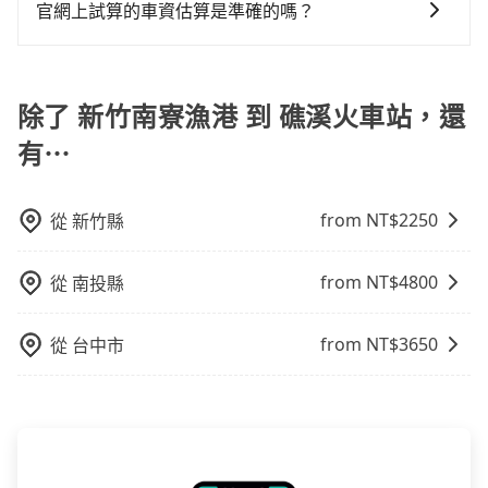
一次使用tripool的會擔心價格比市價便宜不少，是不是
司報帳打統編，在結帳時可以受理，並於乘車後一週內
官網上試算的車資估算是準確的嗎？
還，又或者要還車時卻偏偏找不到停車位，對於急著用
因為司機素質比較差、車上會有煙味、或者車齡過大，
寄出電子收據。
車或者要載其他乘客的人來說就有不小的風險。最後，
因為官網的試算價格是即時的，如果您試算完後即下
但事實恰恰相反。tripool不僅有嚴密的篩選機制，定期
雖然路邊隨租隨還看似方便，但實際使用時還是有其區
單，價格就是準確的。
淘汰顧客評分較低的司機，且車輛均要求5年內新車，司
域的限制，實際可停靠的地點與你的上下車地點仍有段
除了 新竹南寮漁港 到 礁溪火車站，還
機也絕對不會在車內吸煙，於新冠肺炎期間也絕對全程
距離，在遇到下雨天或者載行李時，就顯得非常不便。
配戴口罩。tripool之所以能將價格壓在市價7~8折的主
有⋯
因來自於自行研發的AI車輛調度演算法，能有效降低空
車率，也就是提高俗稱「回頭車」的比例。這不僅體現
在成本的控制，更是在傳統旺季（年假、端午、中秋、
from NT$
2250
從
新竹縣
雙十等）能用更少的司機來服務更多的旅客，意味著使
用到不熟悉的司機或者轉單給其他車行的情況比同行更
from NT$
4800
從
南投縣
低，如此便反應在服務品質的控管會更佳。但tripool網
站上的價格是動態的，一般來說越早預訂價格越優，且
from NT$
3650
從
台中市
保證前一天中午以前均可全額取消退費，如已經決定好
要從新竹南寮漁港去礁溪火車站，請儘早下訂以把握最
划算的價格。