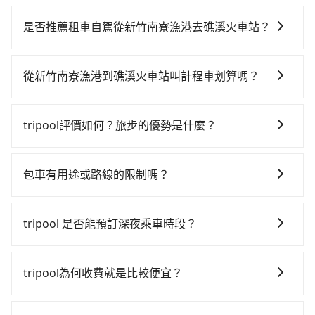
若要從新竹南寮漁港搭高鐵前往礁溪火車站，高鐵較
貴、費時、轉車麻煩！從最早06:36一直到23:12，新竹-
是否推薦租車自駕從新竹南寮漁港去礁溪火車站？
南港一天最多有62班次高鐵可搭乘。假設從新竹南寮漁
如果你有台灣駕照且對自己駕駛技術有信心，且在車上
港 (新竹市北區) 前往最靠近的新竹高鐵站，叫一輛計程
時不需要閉目養神（因為要自己開車），最重要的是你
車花費約400元、車程約23分鐘。抵達高鐵站後，步行
從新竹南寮漁港到礁溪火車站叫計程車划算嗎？
當天就要來回，那在新竹路邊可隨租隨借的iRent應該是
進站、現場購票並於月台排隊的時間約15分鐘，再乘坐
如選擇小黃直達，在新竹可以透過app叫車的有55688台
你最便宜選擇。註冊完iRent的app後，可以每小時
42~48分鐘（平均45分）的高鐵從新竹站前往南港高鐵
灣大車隊、Uber、Line Taxi、Yoxi等，如果在路邊攔不
$115~205承租小轎車，每公里再額外加收$3.2，從新竹
站，每人票價330元，再用10分鐘出站、等待車站前排
tripool評價如何？旅步的優勢是什麼？
到車，也可考慮打電話至附近的計程車隊，如新竹東山
南寮漁港到礁溪火車站的花費預估為$1,750~2,300（金
班的計程車，搭上小黃後約花50分鐘、車費900元後，
根據google的評價，tripool的服務品質整體上是非常穩
319計程車、竹城交通、Fast&Fervor車行等叫車看看。
額差異來自於平假日、車款差異、抵達目的地後多久原
抵達礁溪火車站 (宜蘭縣礁溪鄉) 的目的地。全程加上轉
定及可靠的，大多數的使用者都給予了高分評價。此
依照里程跳錶計算，價格約為3,145~3,800元間，但如改
路返回），雖已將eTag和可能的每小時40元路邊停車費
包車有用途或路線的限制嗎？
車時間共2小時23分鐘，假設3位同行，高鐵加轉乘之平
外，tripool司機專業的駕駛和親切服務態度也獲得了許
預約tripool可省高達$1,600。但如果要考慮到回程，宜
用預估進去，但額外的汽車保險與可能的罰單都需自
均每人花費為760元。但如果全程使用tripool並到府專
不管是從新竹南寮漁港前往礁溪火車站或是全台灣任何
多好評，價格透明無隱藏費用、相比其他業者提供的用
蘭縣僅有合法計程車約750輛，數量約為新竹市的95%、
付。再者，和運的iRent只提供最基本的車型，如Toyota
車接送，則每人平均花費約750元，費時1小時37分鐘。
地方，只要是長途交通且途中遵守台灣法律，無論是清
車前一日凌晨6點前取消均可無條件全額退費的承諾，讓
密度僅雙北的0.9%，其叫車的難度是雙北市的120倍。
tripool 是否能預訂深夜乘車時段？
Yaris、Prius C、Vios這類乘坐體驗較差的車款，如果人
選擇搭乘高鐵而不預約包車，不僅每人至少額外負擔10
明掃墓、包車旅遊、參加喜宴/喪禮、就醫回診、登山露
您的旅程能更有彈性及保障。
綜合以上，無論在價格或服務品質上，tripool都是你從
數超過四位，更是沒有較大的七人座或九人座可供選
元車資，而且更會額外浪費46分鐘在轉乘與等車上，現
可以的！tripool 旅步全年無休並提供深夜接送服務。
營、學生搬家、投票返鄉、商務出差、貴賓來訪、寵物
新竹南寮漁港到礁溪火車站的最佳選擇。
擇，而且無人租車最令人詬病的就是車況，打開車門才
在還不馬上來預約tripool！如果你僅有兩位乘車，也可
檢疫、預約叫車、機場接送、定期洗腎、包月上下班，
tripool為何收費就是比較便宜？
發現仍有上一組乘客遺留的垃圾或者撞凹的車門仍未被
參考tripool的拼車共乘服務，最多可再節省50%的交通
或者任何跨縣市接送的需求，tripool都能滿足你。乘車
修理，每一次租車都好像在開樂透一樣。另外，偶爾也
費用。
對於平常就有在使用長程專車接送服務的乘客來說，第
前一天下午五點以前完成預約，隔天保證出車。如需公
會遇到明明已經預約了時間但上一位用戶卻遲遲尚未歸