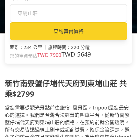
查詢真實價格
距離
：
234 公里
｜
旅程時間
：
220 分鐘
TWD
5649
TWD
7900
您的車資預估
新竹南寮蟹仔埔代天府到東埔山莊 共
乘$2799
當您需要從觀光景點前往旅宿|風景區，tripool是您最安
心的選擇。我們是台灣合法經營的叫車平台，從新竹南寮
蟹仔埔代天府到東埔山莊的價格，在預約前就公開透明。
所有交易皆透過線上刷卡或超商繳費，確保金流清楚，避