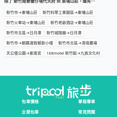
除了 新竹南寮蟹仔埔代天府 到 東埔山莊，還有⋯
新竹市→東埔山莊
新竹科學工業園區→東埔山莊
新竹火車站→東埔山莊
新竹老爺酒店→東埔山莊
新竹市北區→日月潭
新竹城隍廟→日月潭
新竹市→朝霧渡假餐飲小棧
新竹市北區→清境農場
天公壇公園→紫南宮
168motel 新竹館→九族文化村
包車價格
單程專車
企業包車
常見問題