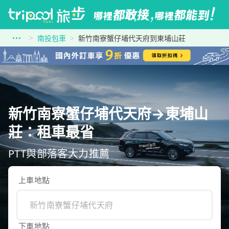
南投包車
新竹南寮蟹仔埔代天府到東埔山莊
新竹南寮蟹仔埔代天府→東埔山
莊：租車最省
PTT與部落客大力推薦
上車地點
下車地點