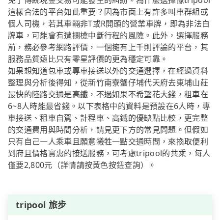
免了傳統現金交易可能發生的糾紛。為什麼選擇像tripool
這樣合法的平台如此重要？因為市面上有許多叫車群組或
個人司機，若其車輛非T或R開頭的營業車牌，即為非法白
牌車，可能會有遭攔檢中斷行程的風險。此外，選擇服務
前，務必參考網路評價，一個擁有上千則評論的平台，其
服務品質遠比只有零星評價的更為穩定可靠。
如果想知道包車或專車接送以外的交通選擇，在經過資料
整理與分析後得知，從新竹南寮蟹仔埔代天府去東埔山莊
最快的陸路交通是高鐵，不過如果不希望花大錢，租車在
6~8人時能最省錢。以下表格中的資料是預設在6人時，專
車接送、租車自駕、計程車、高鐵的優缺點比較，更完整
的交通費用與時間分析，請見更下方的常見問題。但假如
只有自己一人乘車且願意犧牲一點交通時間，來換取便利
到府且價格實惠的接送服務，可考慮tripool的共乘，每人
僅要2,800元（詳情請按黃色按鈕查詢）。
tripool 旅步