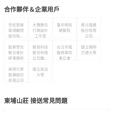
合作夥伴＆企業用戶
世紀智庫
大聲數位
臺中榮民
東元電機
管理顧問
行銷設計
總醫院
股份有限
股份有限
工作室
公司
公司
勤業眾信
聯發科技
台北市電
國立陽明
聯合會計
股份有限
腦商業同
交通大學
師事務所
公司職工
業公會
福利委員
美時化學
國立政治
會
製藥股份
大學
有限公司
東埔山莊 接送常見問題