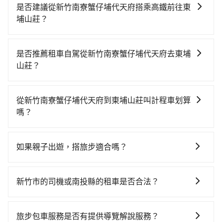
是否建議從新竹南寮蟹仔埔代天府搭乘高鐵前往東
埔山莊？
若要從新竹南寮蟹仔埔代天府搭高鐵前往東埔山莊，高
鐵省時、較貴！不過從最早一班車07:02到末班車
是否推薦租車自駕從新竹南寮蟹仔埔代天府去東埔
21:47，新竹-彰化一天最多僅16班次，如果行程緊湊或
山莊？
趕不上末班車，那就該考慮預約專車接送。假設從新竹
如你有駕照又不排斥自駕，且又不需要利用移動的時間
南寮蟹仔埔代天府 (新竹市北區) 前往最靠近的新竹高鐵
在車上休息，那在新竹南寮蟹仔埔代天府所在的新竹市
站，叫一輛計程車花費約400元、車程約23分鐘。抵達
從新竹南寮蟹仔埔代天府到東埔山莊叫計程車划算
北區有約15間租車車行，比方說旅捷小客車租賃、建明
高鐵站後，步行進站、現場購票並於月台排隊的時間約
嗎？
小客車租賃、聖路易國際租賃。一般租車以天為單位，
15分鐘，再乘坐40分鐘的高鐵從新竹站前往彰化高鐵
如選擇小黃直達，在新竹可以透過app叫車的有55688台
小轎車如Toyota Altis、Nissan Tiida，一天租金約
站，每人票價540元，再用5分鐘出站、等待車站前排班
灣大車隊、Uber、Line Taxi、Yoxi等，如果在路邊攔不
$1,500，九人座如Hyundai Starex或Volkswagen T5，
的計程車，搭上小黃後約花77分鐘、車費1,900元後，抵
如果親子出遊，搭旅步適合嗎？
到車，也可考慮打電話至新竹南寮蟹仔埔代天府附近的
一天$4,500起，油錢（每公里約3元）、eTag（每公里
達東埔山莊 (南投縣信義鄉) 的目的地。全程加上轉車時
適合的，另外旅步也特別為您心愛的寶貝準備了兒童座
計程車隊，如566計程車、竹城交通、以勒計程車隊等叫
約1元）、路邊停車（每小時約40元）、保險費、罰單另
間共2小時40分鐘，假設6位同行，高鐵加轉乘之平均每
椅及兒童用增高墊供您選購(租借300元/個)，讓您和孩子
車看看。依照里程跳錶計算，價格約為5,920~7,100元
計多數租車合約上都會載明每日里程限定200~400公
新竹市的司機或南投縣的租車是否合法？
人花費為1,310元。但如果全程使用tripool並到府專車
出遊時安全更有保障。
間，但如改預約tripool可省高達$1,500。但如果要考慮
里，超過還會額外加收100~2,000元不等的費用。由於
接送，則每人平均花費約1,230元，費時3小時40分鐘。
許多的Line群組或Facebook社團裡，有很多低價的白牌
到回程，南投縣僅有合法計程車約340輛，數量約為新竹
絕大多數的租車公司都沒有提供甲租乙還的服務，假設
長距離移動確實搭乘高鐵可以比坐車快，但卻要額外支
車、私家車或野雞車在招攬生意，這不僅是違法可能被
市的45%、密度僅雙北的0.2%，其叫車的難度是雙北市
旅步包車服務是否有提供導覽解說服務？
你當天就往返新竹南寮蟹仔埔代天府與東埔山莊，預計
出約480元的交通費，所以對於不是這麼趕時間的人來