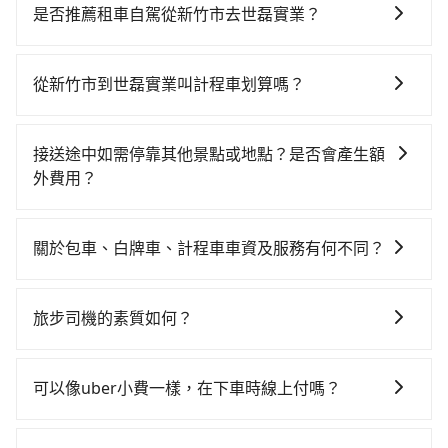
時、轉車麻煩！從最早07:02一直到23:32，新竹-台中一
是否推薦租車自駕從新竹市去世磊實業？
天最多有61班次高鐵可搭乘。假設從新竹市東區前往最
如果你有台灣駕照且對自己駕駛技術有信心，且在車上
靠近的新竹高鐵站，叫一輛計程車花費約400元、車程約
時不需要閉目養神（因為要自己開車），最重要的是你
30分鐘。抵達高鐵站後，步行進站、現場購票並於月台
從新竹市到世磊實業叫計程車划算嗎？
當天就要來回，那在新竹路邊可隨租隨借的iRent應該是
排隊的時間約15分鐘，再乘坐24~32分鐘（平均27分）
如選擇小黃直達，在新竹可以透過app叫車的有55688台
你最便宜選擇。註冊完iRent的app後，可以每小時
的高鐵從新竹站前往台中高鐵站，每人票價410元，再用
灣大車隊、Uber、Line Taxi、Yoxi等，如果在路邊攔不
$115~205承租小轎車，每公里再額外加收$3.2，從新竹
10分鐘出站、等待車站前排班的計程車，搭上小黃後約
接送途中如需停靠其他景點或地點？是否會產生額
到車，也可考慮打電話至附近的計程車隊，如987白牌計
市（東區）到世磊實業的花費預估為$1,300~1,850（金
花20分鐘、車費300元後，抵達世磊實業 (台中市西屯區)
外費用？
程車、佳富車行、東大653計程車等叫車看看。依照里程
額差異來自於平假日、車款差異、抵達目的地後多久原
的目的地。全程加上轉車時間共1小時35分鐘，假設3位
當您預約旅步的「單程專車」，如果需要在途中加點停
跳錶計算，價格約為2,270~2,700元間，但如改預約
路返回），雖已將eTag和可能的每小時40元路邊停車費
同行，高鐵加轉乘之平均每人花費為640元。但如果全程
靠，您可以參考我們的「加點服務」，每個點距離在 5
tripool可省高達$1,000。綜合以上，無論在價格或服務
用預估進去，但額外的汽車保險與可能的罰單都需自
關於包車、白牌車、計程車車資及服務有何不同？
使用tripool並到府專車接送，則每人平均花費約550
公里內，需額外支付 200 元，且每個點最多停留 5 分
品質上，tripool都是你從新竹市到世磊實業的最佳選
付。再者，和運的iRent只提供最基本的車型，如Toyota
元，費時1小時11分鐘。選擇搭乘高鐵而不預約包車，不
包車、白牌車、計程車三種交通方式的價格及服務說
鐘。加點費用可以在乘車當天下車前給司機現付。如果
擇。
Yaris、Prius C、Vios這類乘坐體驗較差的車款，如果人
僅每人至少額外負擔90元車資，而且更會額外浪費24分
明： 包車：可以依照個人行程需要靈活安排時間，價格
您選擇「計時包車」，中途需要加點停靠，則不需要額
旅步司機的素質如何？
數超過四位，更是沒有較大的七人座或九人座可供選
鐘在轉乘與等車上，現在還不馬上來預約tripool！如果
依平台預定時價格而定，通常愈長程價格CP值愈高。 計
外支付費用。
擇，而且無人租車最令人詬病的就是車況，打開車門才
你僅有兩位乘車，也可參考tripool的拼車共乘服務，最
旅步的每位司機都經過車隊的嚴格審核才能加入服務，
程車：可24小時隨叫隨到，價格依跳錶而定，如有塞車
發現仍有上一組乘客遺留的垃圾或者撞凹的車門仍未被
多可再節省50%的交通費用。
同時，旅步也會詳細記錄每位司機每次服務的狀況以及
也會計算延遲費用，最終價格通常要下車時才知。價格
可以像uber小費一樣，在下車時線上付嗎？
修理，每一次租車都好像在開樂透一樣。另外，偶爾也
客戶的評價，這些資訊將被用作後續的司機教育參考。
比包車貴。 白牌車：通常價格較包車便宜，但司機素
會遇到明明已經預約了時間但上一位用戶卻遲遲尚未歸
因為旅步車資是採預定時即時付款，所以小費的部份，
質、品質不一，如行程有問題，事後無法提供客服申訴
還，又或者要還車時卻偏偏找不到停車位，對於急著用