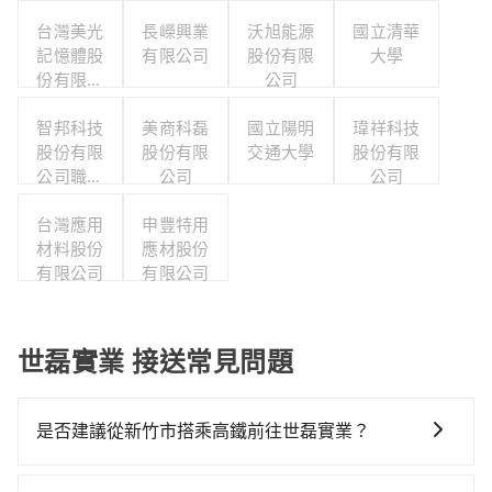
台灣美光
長嶸興業
沃旭能源
國立清華
記憶體股
有限公司
股份有限
大學
份有限公
公司
司
智邦科技
美商科磊
國立陽明
瑋祥科技
股份有限
股份有限
交通大學
股份有限
公司職工
公司
公司
福利委員
台灣應用
會
申豐特用
材料股份
應材股份
有限公司
有限公司
世磊實業 接送常見問題
是否建議從新竹市搭乘高鐵前往世磊實業？
若要從新竹市區搭高鐵前往世磊實業，高鐵較貴、費