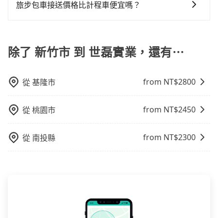
可以在下車前用現金支付給司機就可以了。
處理。
旅步包車接送價格比計程車便宜嗎？
車或者要載其他乘客的人來說就有不小的風險。最後，
雖然路邊隨租隨還看似方便，但實際使用時還是有其區
旅步的車資採固定費率與計程車需依行駛距離計費、且
域的限制，實際可停靠的地點與你的上下車地點仍有段
遇塞車、停紅燈時等低速行駛時還需額外加價不同，旅
距離，在遇到下雨天或者載行李時，就顯得非常不便。
步費用比計程車低，且能讓您更能輕鬆掌握交通開支。
除了 新竹市 到 世磊實業，還有⋯
from NT$
2800
從
基隆市
from NT$
2450
從
桃園市
from NT$
2300
從
南投縣