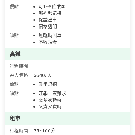
優點
可1~8位乘客
哪裡都能接
保證出車
價格透明
缺點
無臨時叫車
不收現金
高鐵
行程時間
每人價格
$640/人
優點
乘坐舒適
缺點
旺季一票難求
需多次轉乘
又貴又費時
租車
行程時間
75~100分