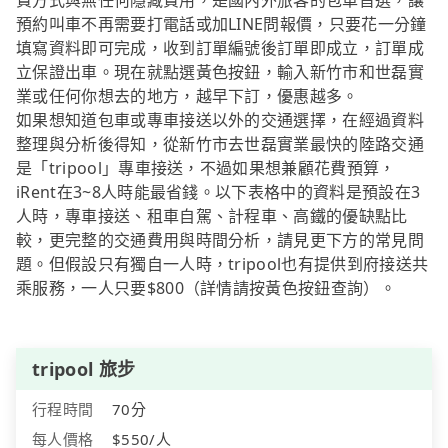
費方式與無任何隱藏費用，是國內外旅客的包車首選，讓
預約叫車不再需要打電話或加LINE問報價，只要花一分鐘
填寫資料即可完成，收到訂單編號後訂單即成立，訂單成
立保證出車。現在就點選黃色按鈕，輸入新竹市和世磊實
業或任何你想去的地方，越早下訂，優惠越多。
如果想知道包車或專車接送以外的交通選擇，在經過資料
整理與分析後得知，從新竹市去世磊實業最快的陸路交通
是「tripool」專車接送，不過如果想兼顧花費預算，
iRent在3~8人時能最省錢。以下表格中的資料是預設在3
人時，專車接送、租車自駕、計程車、高鐵的優缺點比
較，更完整的交通費用與時間分析，請見更下方的常見問
題。但假設只有獨自一人時，tripool也有提供到府接送共
乘服務，一人只要$800（詳情請按黃色按鈕查詢）。
tripool 旅步
行程時間
70分
每人價格
$550/人