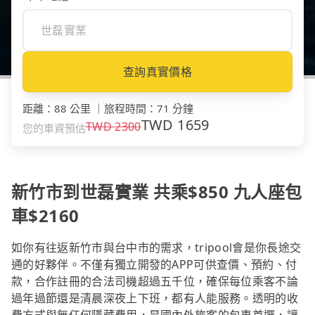
查詢真實價格
距離
：
88 公里
｜
旅程時間
：
71 分鐘
TWD
1659
TWD
2300
您的車資預估
新竹市到世磊實業 共乘$850 九人座包
車$2160
如你有往返新竹市與台中市的需求，tripool會是你長途交
通的好夥伴。不僅有獨立開發的APP可供查價、預約、付
款，合作註冊的合法司機超過五千位，確保每位乘客不論
過年過節還是清晨深夜上下班，都有人能服務。透明的收