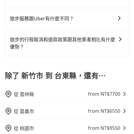
算。計程車最貴，而大眾運輸通常較便宜。 行程：需多
五點以前完成預約，隔天保證出車。如需公司報帳打統
人數超過四位時，叫兩輛計程車的費用就貴了，改預約
$7,400。當然這金額比搭計程車便宜，但如果你當天只
位乘車，也可參考tripool的拼車共乘服務，最多可再節
為了乘客未來可能的訂單修改或取消，每筆訂單只含一
點停留的行程建議可選可客製化行程的包車，如果時間
編，在結帳時可以受理，並於乘車後一週內寄出電子收
一輛tripool的九人座廂型車最高可省$4,800。
需要單程前往，隔天或多天後才需返回，租車就非常不
省50%的交通費用。
趟車的資訊，所以如果需要來回叫車，請分兩筆訂單預
比較寬鬆且不介意耗時轉乘可選大眾運輸或較貴的計程
據。
旅步服務跟Uber有什麼不同？
方便。再者，租車地點可能離你的住家/辦公室/起點還有
定。至於價格已經市場最優惠，並無特別針對來回車趟
車。 旅行人數：人數多時包車較方便舒適且每個人攤提
段路，且須配合車行營業時間做租還動作，另外承租過
tripool 旅步具備以下特色： (1) 採事前預約制。 (2) 在
做額外折扣，但如果手上有優惠代碼，歡迎直接使用，
下來的車資也比較便宜，人數少可搭乘大眾運輸或計程
程繁瑣，租還通常需額外花費30分鐘做簽約與車體檢
中長程提供最優惠的價格。 (3) 全台服務，不分城市與郊
不限單程或來回。
車。 時間：需在特定時間到達目的地可選包車或計程
旅步的行程取消和退款政策跟其他業者相比有什麼
查，甚至還要先自行加滿油，如遇到不肖業者，還車時
區。 (4) 有較為嚴謹的乘車時間與取消政策。
車，不趕時間即可選用大眾運輸。 便利性：需要便利性
優勢？
可能遭遇各種莫名理由而被額外收費，風險可謂不小。
和方便性可選包車和計程車，喜歡探險和體驗當地文化
當您需要取消旅行行程時，旅步提供比其他業者更具彈
則可搭乘大眾運輸。
性的取消政策，以給予乘客更多的保障和方便。只需在
用車前一天的凌晨六點前完成取消訂單作業，旅步就承
除了 新竹市 到 台東縣，還有⋯
諾會無條件全額退款，讓乘客感到安心之餘，降低風險
的同時也確保乘客的權益。
from NT$
7700
從
雲林縣
from NT$
6550
從
嘉義市
from NT$
9550
從
桃園市