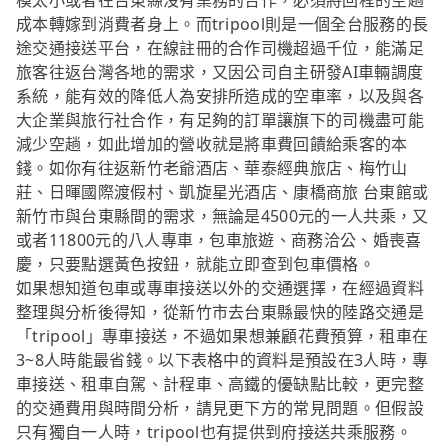
模太小或者在台東縣沒有業務的合作，必須將回程的空趟
成本轉嫁到消費者身上。而tripool則是一個全台服務的長
途交通接送平台，在線註冊的合作司機超過千位，能滿足
旅客往返台灣各地的需求，又因公司自主研發AI車輛調度
系統，能有效的降低人為安排所造成的空車率，以及與各
大企業與旅行社合作，有足夠的訂單讓旗下的司機盡可能
減少空趟，如此增加的營收就是將車費回饋給乘客的本
錢。如你有往返新竹老爺酒店、華泰經典旅店、梅竹山
莊、日暉國際渡假村、凱旋星光酒店、康橋商旅 台東館或
新竹市與台東縣間的需求，無論是4500元的一人共乘，又
或者11800元的八人專車，包車旅遊、商務洽公、婚喪喜
慶，只要點選黃色按鈕，就能立即查到包車價格。
如果想知道包車或專車接送以外的交通選擇，在經過資料
整理與分析後得知，從新竹市去台東縣最快的陸路交通是
「tripool」專車接送，不過如果想兼顧花費預算，租車在
3~8人時能最省錢。以下表格中的資料是預設在3人時，專
車接送、租車自駕、計程車、高鐵的優缺點比較，更完整
的交通費用與時間分析，請見更下方的常見問題。但假設
只有獨自一人時，tripool也有提供到府接送共乘服務。