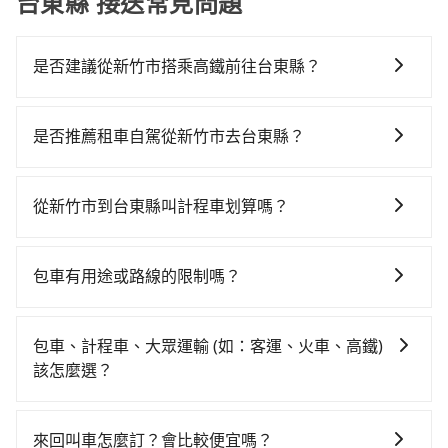
台東縣 接送常見問題
是否建議從新竹市搭乘高鐵前往台東縣？
若要從新竹市區搭高鐵前往台東縣，高鐵較貴、費時！
從最早07:02一直到22:17，新竹-左營一天最多有47班次
是否推薦租車自駕從新竹市去台東縣？
高鐵可搭乘。假設從新竹市東區前往最靠近的新竹高鐵
如你有駕照又不排斥自駕，且又不需要利用移動的時間
站，叫一輛計程車花費約400元、車程約30分鐘。抵達
在車上休息，那在新竹市東區有約15間租車車行，比方
高鐵站後，步行進站、現場購票並於月台排隊的時間約
從新竹市到台東縣叫計程車划算嗎？
說新程租賃、晁翊行動服務、百驛駒舍司。一般租車以
15分鐘，再乘坐83~98分鐘（平均88分）的高鐵從新竹
如選擇小黃直達，在新竹可以透過app叫車的有55688台
天為單位，小轎車如Toyota Altis、Nissan Tiida，一天
站前往左營高鐵站，每人票價1,200元，再用10分鐘出
灣大車隊、Uber、Line Taxi、Yoxi等，如果在路邊攔不
租金約$1,500，九人座如Hyundai Starex或
站、等待車站前排班的計程車，搭上小黃後約花235分
包車有用途或路線的限制嗎？
到車，也可考慮打電話至附近的計程車隊，如金立衛星
Volkswagen T5，一天$4,500起，油錢（每公里約3
鐘、車費5,900元後，抵達台東縣台東市的目的地。全程
不管是從新竹市前往台東縣或是全台灣任何地方，只要
車隊、987白牌計程車、龍信交通等叫車看看。依照里程
元）、eTag（每公里約1元）、路邊停車（每小時約40
加上轉車時間共6小時13分鐘，假設3位同行，高鐵加轉
是長途交通且途中遵守台灣法律，無論是清明掃墓、包
跳錶計算，價格約為8,320~10,000元間，但如改預約
元）、保險費、罰單另計多數租車合約上都會載明每日
包車、計程車、大眾運輸 (如：客運、火車、高鐵)
乘之平均每人花費為3,300元。但如果全程使用tripool
車旅遊、參加喜宴/喪禮、就醫回診、登山露營、學生搬
tripool可省高達$1,000。但如果要考慮到回程，台東縣
里程限定200~400公里，超過還會額外加收100~2,000
該怎麼選？
並到府專車接送，則每人平均花費約2,990元，費時4小
家、投票返鄉、商務出差、貴賓來訪、寵物檢疫、預約
僅有合法計程車約350輛，數量約為新竹市的45%、密度
元不等的費用。由於絕大多數的租車公司都沒有提供甲
時33分鐘。選擇搭乘高鐵而不預約包車，不僅每人至少
在選擇交通方式時，您可依下列建議的考慮因素做選
叫車、機場接送、定期洗腎、包月上下班，或者任何跨
僅雙北的0.2%，其叫車的難度是雙北市的410倍。雖然
租乙還的服務，假設你當天就往返新竹市（東區）與台
額外負擔310元車資，而且更會額外浪費100分鐘在轉乘
擇： 預算：不同交通工具價格不同，可先確定您的預
縣市接送的需求，tripool都能滿足你。乘車前一天下午
新竹市區到台東縣的跳表小黃可能較為便宜，但當你們
來回叫車怎麼訂？會比較便宜嗎？
東縣（台東市），預計的小轎車花費為$4,400或九人座
與等車上，現在還不馬上來預約tripool！如果你僅有兩