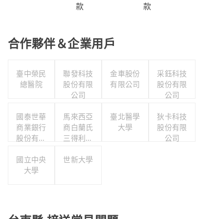
款
款
合作夥伴＆企業用戶
臺中榮民
聯發科技
金車股份
采鈺科技
總醫院
股份有限
有限公司
股份有限
公司
公司
國泰世華
馬來西亞
臺北醫學
狄卡科技
商業銀行
商白蘭氏
大學
股份有限
股份有限
三得利股
公司
公司
份有限公
國立中央
世新大學
司台灣分
大學
公司