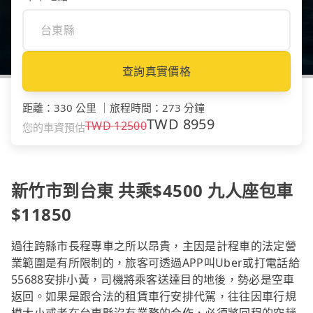
查詢真實價格
距離
：
330 公里
｜
旅程時間
：
273 分鐘
TWD
8959
TWD
12500
您的車資預估
新竹市到台東 共乘$4500 九人座包車
$11850
過往跨縣市長程專車之所以昂貴，主因是計程車的法定營
業範圍是有所限制的，旅客可透過APP叫Uber或打電話給
55688安排小黃，司機將乘客送達目的地後，勢必是空車
返回。如果是跟合法的租賃車行安排代駕，往往因車行規