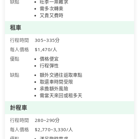
缺點
旺季一票難求
需多次轉乘
又貴又費時
租車
行程時間
305~335分
每人價格
$1,470/人
優點
價格便宜
行程彈性
缺點
額外交通往返取車點
取還車時間受限
承擔額外風險
需當天來回或租多天
計程車
行程時間
280~290分
每人價格
$2,770~3,330/人
優點
滿足臨時需求