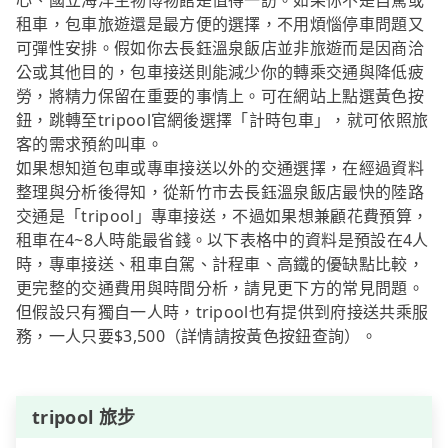
心、國立海洋生物博物館是值得一訪。如果你不是自駕或
租車，包車旅遊還是最方便的選擇，不用煩惱停車問題又
可彈性安排。假如你去長鈺溫泉飯店並非旅遊而是因商洽
公或其他目的，包車接送則能減少你的轉乘交通與降低疲
勞，將精力保留在重要的事情上。可在網站上點選黃色按
鈕，跳轉至tripool官網後選擇「計時包車」，就可依照旅
客的需求預約叫車。
如果想知道包車或專車接送以外的交通選擇，在經過資料
整理與分析後得知，從新竹市去長鈺溫泉飯店最快的陸路
交通是「tripool」專車接送，不過如果想兼顧花費預算，
租車在4~8人時能最省錢。以下表格中的資料是預設在4人
時，專車接送、租車自駕、計程車、高鐵的優缺點比較，
更完整的交通費用與時間分析，請見更下方的常見問題。
但假設只有獨自一人時，tripool也有提供到府接送共乘服
務，一人只要$3,500（詳情請按黃色按鈕查詢）。
tripool 旅步