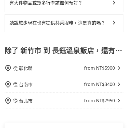
需要連續兩天的包車服務，可以在官網上分開預定兩天
完後預定就完成，事先不用電話確認空房，事後也不用
有大件物品或眾多行李該如何預訂？
車一整天就略顯浪費。再者，租車地點可能離你的住家/
通費用。
的行程。另外，目前旅步只提供接送服務，暫不提供代
告知付款完畢，一切都能在網路上操作。但有些較冷門
辦公室/起點還有段路，且須配合車行營業時間做租還動
一般情況，九人座最多可以乘坐八位乘客以及置放六件
訂住宿服務。
或規模較小的飯店，有可能再多平台同時上架而發生超
作，另外承租過程繁瑣，租還通常需額外花費30分鐘做
30吋的行李箱，但如有大件行李、衝浪板、樂器、廣告
聽說旅步現在也有提供共乘服務，這是真的嗎？
賣的現象，便有可能到了現場卻沒房可住的窘境，所以
簽約與車體檢查，甚至還要先自行加滿油，如遇到不肖
看板、床墊、折疊單車、家電等，在乘客人數不多的情
在預定時要不選擇評分高、評論多的飯店，不然就是還
業者，還車時可能遭遇各種莫名理由而被額外收費，風
是的！除了原有的專車接送外，旅步在2024年更上架了
況下，可以將後座倒放來騰出置物空間。基本上只要不
要再人工電話與飯店確認。預訂民宿方面，如不怕麻
險可謂不小。
保證出車的共乘服務，不用再擔心人少不成團問題，還
遮住司機視線、不會破壞車體、不影響行車安全，會讓
煩，有些時候直接打電話問的價格可能比民宿訂房網來
能到府接送，機場、通勤共乘、大型活動接送都適合！
除了 新竹市 到 長鈺溫泉飯店，還有⋯
乘客盡量塞、盡量放。在預定前，建議先丈量好尺寸，
得便宜，但缺點就是多數要匯款並再人工確認。假如不
並事先透過官網的線上客服洽詢，確認沒問題再下訂。
介意多花一點錢省下這些瑣碎的事，台灣本土的AsiaYo
或者國際Airbnb都值得推薦。
from NT$
5900
從
彰化縣
from NT$
3400
從
台南市
from NT$
7950
從
台北市