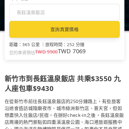
查詢真實價格
距離
：
365 公里
｜
旅程時間
：
252 分鐘
TWD
7069
TWD
9900
您的車資預估
新竹市到長鈺溫泉飯店 共乘$3550 九
人座包車$9430
在從新竹市前往長鈺溫泉飯店的250分鐘路上，有些旅客
沿途會造訪城隍廟夜市、城市綠洲新竹店、普天宮，但如
想盡快入住飯店/民宿，在辦好check-in之後，長鈺溫泉飯
店周邊的熱門景點如四重溪溫泉公園、海口港旅遊服務中