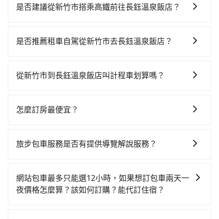
是否建議從新竹市搭乘高鐵前往長鈺溫泉飯店？
若要從新竹市區搭高鐵前往長鈺溫泉飯店，高鐵省時、
較貴！從最早07:02一直到22:17，新竹-左營一天最多有
是否推薦租車自駕從新竹市去長鈺溫泉飯店？
47班次高鐵可搭乘。假設從新竹市東區前往最靠近的新
如你有駕照又不排斥自駕，且又不需要利用移動的時間
竹高鐵站，叫一輛計程車花費約400元、車程約30分
在車上休息，那在新竹市東區有約15間租車車行，比方
鐘。抵達高鐵站後，步行進站、現場購票並於月台排隊
從新竹市到長鈺溫泉飯店叫計程車划算嗎？
說竹蕙建設開發、恒通小客車租賃、定緯國際。一般租
的時間約15分鐘，再乘坐83~98分鐘（平均88分）的高
如選擇小黃直達，在新竹可以透過app叫車的有55688台
車以天為單位，小轎車如Toyota Altis、Nissan Tiida，
鐵從新竹站前往左營高鐵站，每人票價1,200元，再用10
灣大車隊、Uber、Line Taxi、Yoxi等，如果在路邊攔不
一天租金約$1,500，九人座如Hyundai Starex或
分鐘出站、等待車站前排班的計程車，搭上小黃後約花
怎麼訂房最便宜？
到車，也可考慮打電話至附近的計程車隊，如紅帥衛星
Volkswagen T5，一天$4,500起，油錢（每公里約3
115分鐘、車費3,000元後，抵達長鈺溫泉飯店 (屏東縣
現在旅客預訂飯店已經很少透過旅行社，大多是透過
車隊、龍信交通、皇家789計程車等叫車看看。依照里程
元）、eTag（每公里約1元）、路邊停車（每小時約40
車城鄉) 的目的地。全程加上轉車時間共4小時12分鐘，
OTA (online travel agent) 來完成，除了可以快速依據
跳錶計算，價格約為9,195~11,000元間，但如改預約
元）、保險費、罰單另計多數租車合約上都會載明每日
旅步包車服務是否有提供導覽解說服務？
假設4位同行，高鐵加轉乘之平均每人花費為2,050元。
地區、價位、人數、特殊需求來搜尋適合的旅店與房
tripool可省高達$3,900。但如果要考慮到回程，屏東縣
里程限定200~400公里，超過還會額外加收100~2,000
但如果全程使用tripool並到府專車接送，則每人平均花
抱歉！目前旅步的包車服務暫無提供導覽服務，如果您
型，更重要的是通常價格是官網的6~8折，如果又有加入
僅有合法計程車約370輛，數量約為新竹市的50%、密度
元不等的費用。由於絕大多數的租車公司都沒有提供甲
費約1,770元，費時4小時12分鐘。長距離移動確實搭乘
需要導覽服務，可事先透過電子郵件
會員或者使用特定的信用卡，還可以累積點數做現金回
僅雙北的0.3%，其叫車的難度是雙北市的310倍。綜合
網站包車最多只能選12小時，如果想訂包車兩天一
租乙還的服務，假設你當天就往返新竹市（東區）與長
高鐵可以比坐車快0分鐘，但卻要額外支出約1,120元的
booking@tripool.app聯繫我們，將有專人協助回覆確
饋或未來換取免費的住房。台灣人常用的線上訂房平台
以上，無論在價格或服務品質上，tripool都是你從新竹
夜價格怎麼算？該如何訂購？能代訂住宿？
鈺溫泉飯店，預計的小轎車花費為$4,800或九人座
交通費，所以對於不是這麼趕時間的人來說，預約
認是否能協助安排。
有Booking.com、Agoda.com、Hotels.com、
市到長鈺溫泉飯店的最佳選擇。
$7,800。當然這金額比搭計程車便宜，如長鈺溫泉飯店
tripool還是比較划算的。如果你是三人以下要乘車，也
旅步的包車服務是以一天一張訂單的方式計算，如果您
Expedia.com、Trip.com等。正常來說，線上刷卡付款
的室內設施非常豐富或你想去的旅遊景點就在周邊，租
可參考tripool的拼車共乘服務，最多可再節省50%的交