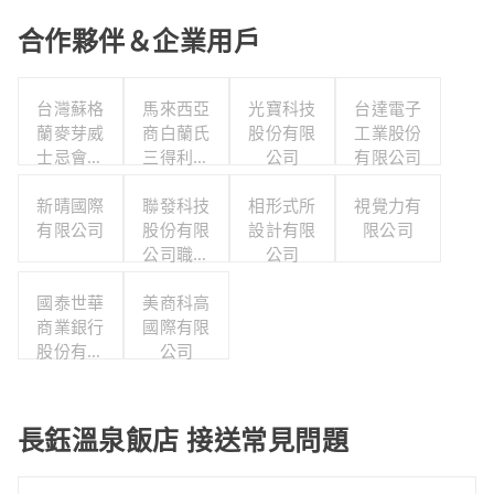
合作夥伴＆企業用戶
台灣蘇格
馬來西亞
光寶科技
台達電子
蘭麥芽威
商白蘭氏
股份有限
工業股份
士忌會所
三得利股
公司
有限公司
股份有限
份有限公
新晴國際
公司
司台灣分
聯發科技
相形式所
視覺力有
有限公司
股份有限
公司
設計有限
限公司
公司職工
公司
福利委員
國泰世華
美商科高
會
商業銀行
國際有限
股份有限
公司
公司
長鈺溫泉飯店 接送常見問題