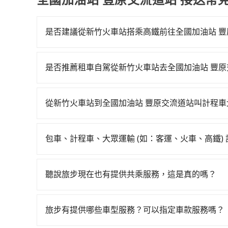
是否建議從新竹火車站搭乘高鐵前往全國加油站 豐
若要從新竹火車站搭高鐵前往全國加油站 豐原交流道
23:32，新竹-台中一天最多有61班次高鐵可搭乘
是否推薦租車自駕從新竹火車站去全國加油站 豐原
一輛計程車花費約400元、車程約26分鐘。抵達
如果你有台灣駕照且對自己駕駛技術有信心，且在
再乘坐24~32分鐘（平均27分）的高鐵從新竹站
天就要來回，那在新竹路邊可隨租隨借的iRent應該
前排班的計程車，搭上小黃後約花32分鐘、車費800
從新竹火車站到全國加油站 豐原交流道站叫計程車
$115~205承租小轎車，每公里再額外加收$3.
的地。全程加上轉車時間共1小時50分鐘，假設2位
如選擇小黃直達，在新竹可以透過app叫車的有55688台
$1,250~1,750（金額差異來自於平假日、車款
用tripool並到府專車接送，則每人平均花費約8
到車，也可考慮打電話至新竹火車站附近的計程車隊
時40元路邊停車費用預估進去，但額外的汽車保險與
至少額外負擔190元車資，而且更會額外浪費47分鐘
包車、計程車、大眾運輸 (如：客運、火車、高鐵)
依照里程跳錶計算，價格約為2,095~2,500元間，
車型，如Toyota Yaris、Prius C、Vio
自一人乘車，也可參考tripool的拼車共乘服務，
在選擇交通方式時，您可依下列建議的考慮因素做
務品質上，tripool都是你從新竹火車站到全國加
或九人座可供選擇，而且無人租車最令人詬病的就
程車最貴，而大眾運輸通常較便宜。 行程：需多
的車門仍未被修理，每一次租車都好像在開樂透一
聽說旅步現在也有提供共乘服務，這是真的嗎？
且不介意耗時轉乘可選大眾運輸或較貴的計程車。
遲遲尚未歸還，又或者要還車時卻偏偏找不到停車
是的！除了原有的專車接送外，旅步在2024年更
也比較便宜，人數少可搭乘大眾運輸或計程車。 
險。最後，雖然路邊隨租隨還看似方便，但實際使
到府接送，機場、通勤共乘、大型活動接送都適合
可選用大眾運輸。 便利性：需要便利性和方便性
旅步有提供哪些車型服務？可以指定車款服務嗎？
點仍有段距離，在遇到下雨天或者載行李時，就顯
輸。