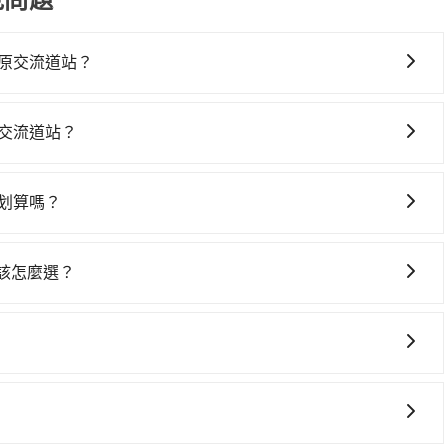
原交流道站？
站，高鐵較貴、費時、轉車麻煩！從最早07:02一直到
。假設從新竹火車站 (新竹市東區) 前往最靠近的新竹高鐵站，叫
交流道站？
高鐵站後，步行進站、現場購票並於月台排隊的時間約15分鐘，
車上時不需要閉目養神（因為要自己開車），最重要的是你當
前往台中高鐵站，每人票價410元，再用10分鐘出站、等待車站
是你最便宜選擇。註冊完iRent的app後，可以每小時
元後，抵達全國加油站 豐原交流道站 (台中市神岡區) 的目
划算嗎？
2，從新竹火車站到全國加油站 豐原交流道站的花費預估為
同行，高鐵加轉乘之平均每人花費為1,010元。但如果全程使
灣大車隊、Uber、Line Taxi、Yoxi等，如果在路邊攔不
差異、抵達目的地後多久原路返回），雖已將eTag和可能的每小
20元，費時1小時3分鐘。選擇搭乘高鐵而不預約包車，不僅每人
，如順達計程車、皇家789計程車、佳富車行等叫車看看。
可能的罰單都需自付。再者，和運的iRent只提供最基本的
在轉乘與等車上，現在還不馬上來預約tripool！如果你是獨
 該怎麼選？
但如改預約tripool可省高達$900。綜合以上，無論在價格或服
s這類乘坐體驗較差的車款，如果人數超過四位，更是沒有較大的七人座
最多可再節省50%的交通費用。
選擇： 預算：不同交通工具價格不同，可先確定您的預算。計
油站 豐原交流道站的最佳選擇。
是車況，打開車門才發現仍有上一組乘客遺留的垃圾或者撞凹
點停留的行程建議可選可客製化行程的包車，如果時間比較寬鬆
樣。另外，偶爾也會遇到明明已經預約了時間但上一位用戶卻
 旅行人數：人數多時包車較方便舒適且每個人攤提下來的車資
位，對於急著用車或者要載其他乘客的人來說就有不小的風
上架了保證出車的共乘服務，不用再擔心人少不成團問題，還能
時間：需在特定時間到達目的地可選包車或計程車，不趕時間即
用時還是有其區域的限制，實際可停靠的地點與你的上下車地
！
可選包車和計程車，喜歡探險和體驗當地文化則可搭乘大眾運
得非常不便。