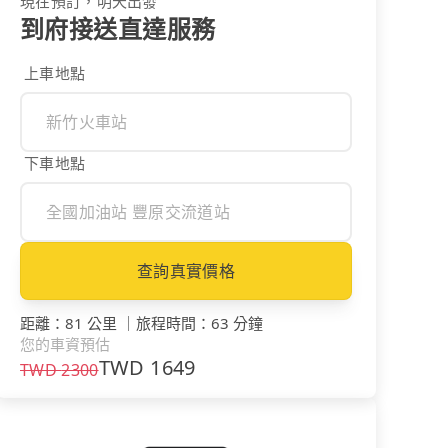
現在預訂，明天出發
到府接送直達服務
上車地點
下車地點
查詢真實價格
距離
：
81 公里
｜
旅程時間
：
63 分鐘
您的車資預估
TWD
1649
TWD
2300