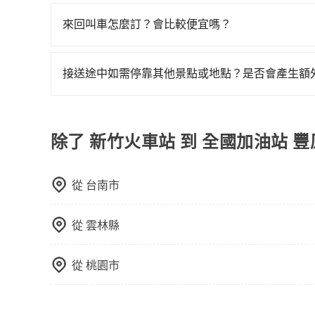
旅步有提供小轎車、休旅車、九人座供您選擇，若
專人回覆您。
來回叫車怎麼訂？會比較便宜嗎？
為了乘客未來可能的訂單修改或取消，每筆訂單只
定。至於價格已經市場最優惠，並無特別針對來回
接送途中如需停靠其他景點或地點？是否會產生額
限單程或來回。
當您預約旅步的「單程專車」，如果需要在途中加點
里內，需額外支付 200 元，且每個點最多停留 
擇「計時包車」，中途需要加點停靠，則不需要額
除了 新竹火車站 到 全國加油站 
從
台南市
從
雲林縣
從
桃園市