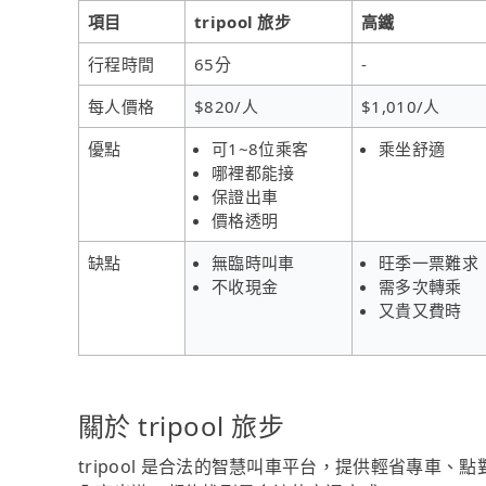
項目
tripool 旅步
高鐵
行程時間
65分
-
每人價格
$820/人
$1,010/人
優點
可1~8位乘客
乘坐舒適
哪裡都能接
保證出車
價格透明
缺點
無臨時叫車
旺季一票難求
不收現金
需多次轉乘
又貴又費時
關於 tripool 旅步
tripool 是合法的智慧叫車平台，提供輕省專車