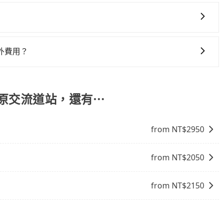
您有指定車款服務的需求，可以先將您的需先提供旅步，會有
含一趟車的資訊，所以如果需要來回叫車，請分兩筆訂單預
車趟做額外折扣，但如果手上有優惠代碼，歡迎直接使用，不
外費用？
停靠，您可以參考我們的「加點服務」，每個點距離在 5 公
5 分鐘。加點費用可以在乘車當天下車前給司機現付。如果您選
外支付費用。
豐原交流道站，還有⋯
from NT$
2950
from NT$
2050
from NT$
2150