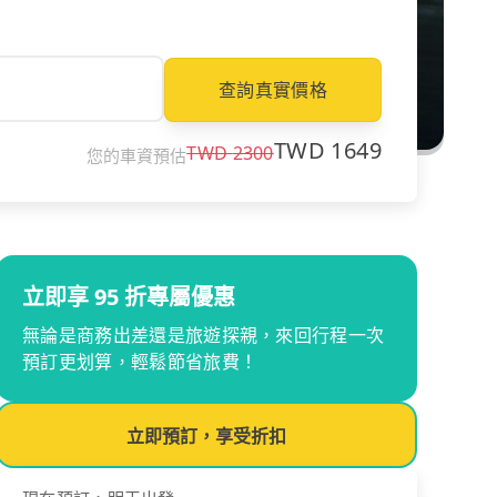
查詢真實價格
TWD
1649
TWD
2300
您的車資預估
立即享 95 折專屬優惠
無論是商務出差還是旅遊探親，來回行程一次
預訂更划算，輕鬆節省旅費！
立即預訂，享受折扣