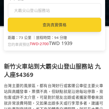
查詢真實價格
距離
：
73 公里
｜
旅程時間
：
94 分鐘
TWD
1939
TWD
2700
您的車資預估
新竹火車站到大霸尖山登山服務站 九
人座$4369
台灣主要的風景區，都有台灣好行或客運公車從主要火車
站與高鐵發車，票價不高，但缺點就是沿途每站停靠，背
包客或許不太介意，可是對於朋友出遊或者攜家帶眷來說
就非常浪費時間，又如果出遊多天或行李眾多者，建議可