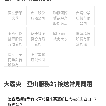
國立清華
金車股份
聯發國際
台境企業
大學
有限公司
餐飲事業
股份有限
股份有限
公司
公司
永昕生物
狄卡科技
國立臺中
聯發科技
醫藥股份
股份有限
教育大學
股份有限
有限公司
公司
公司職工
福利委員
國泰世華
正宜塑膠
會
商業銀行
有限公司
股份有限
公司
大霸尖山登山服務站 接送常見問題
是否建議從新竹火車站搭乘高鐵前往大霸尖山登山
服務站？