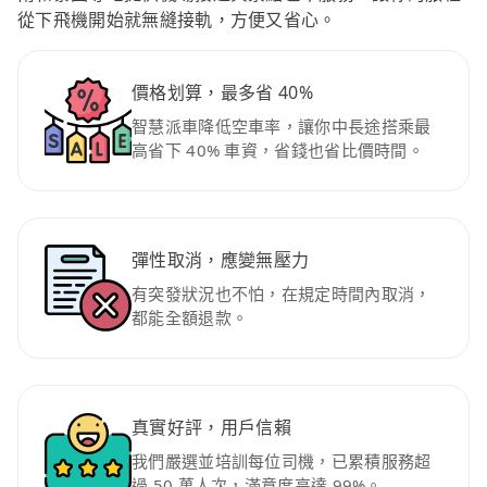
從下飛機開始就無縫接軌，方便又省心。
價格划算，最多省 40%
智慧派車降低空車率，讓你中長途搭乘最
高省下 40% 車資，省錢也省比價時間。
彈性取消，應變無壓力
有突發狀況也不怕，在規定時間內取消，
都能全額退款。
真實好評，用戶信賴
我們嚴選並培訓每位司機，已累積服務超
過 50 萬人次，滿意度高達 99%。