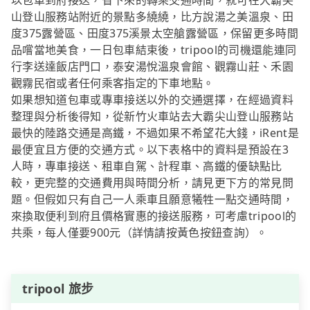
以包車到府接送，省下來的轉乘交通時間，就可在大霸尖
山登山服務站附近的景點多繞繞，比方說湯之美溫泉、田
度375露營區、田度375溪景太空艙露營區，保留更多時間
品嚐當地美食，一日包車結束後，tripool的司機還能連同
行李送達飯店門口，泰安湯悅溫泉會館、觀霧山莊、禾園
觀霧民宿或者任何乘客指定的下車地點。
如果想知道包車或專車接送以外的交通選擇，在經過資料
整理與分析後得知，從新竹火車站去大霸尖山登山服務站
最快的陸路交通是高鐵，不過如果不希望花大錢，iRent是
最便宜且方便的交通方式。以下表格中的資料是預設在3
人時，專車接送、租車自駕、計程車、高鐵的優缺點比
較，更完整的交通費用與時間分析，請見更下方的常見問
題。但假如只有自己一人乘車且願意犧牲一點交通時間，
來換取便利到府且價格實惠的接送服務，可考慮tripool的
共乘，每人僅要900元（詳情請按黃色按鈕查詢）。
tripool 旅步