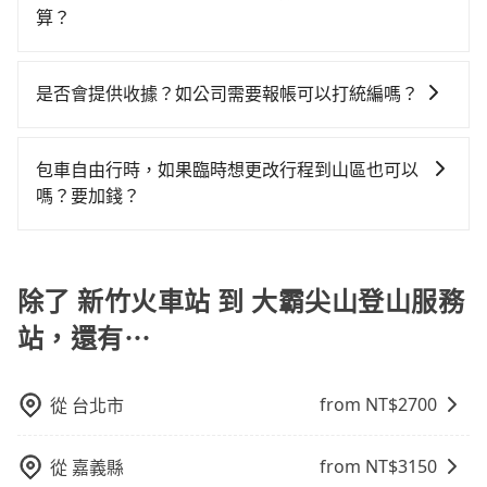
也都經過細心維護及保養，以確保您的乘車安全。
下來的車資也比較便宜，人數少可搭乘大眾運輸或計程
司機不跳錶計費的風險，如你們人數在五人以上，分坐
算？
凹的車門仍未被修理，每一次租車都好像在開樂透一
所平均攤提下來的每人價格價格還會更便宜划算。如果
車。 時間：需在特定時間到達目的地可選包車或計程
兩台計程車就不太方便，反而能事先預約且品質穩定的
樣。另外，偶爾也會遇到明明已經預約了時間但上一位
你僅有兩位乘車，也可參考tripool的拼車共乘服務，最
計程車包車的價格通常根據時間或距離計算，包車的價
車，不趕時間即可選用大眾運輸。 便利性：需要便利性
tripool，可能更適合你。
用戶卻遲遲尚未歸還，又或者要還車時卻偏偏找不到停
多可再節省50%的交通費用。
格通常是根據時間或距離來計算，而且在不同城市和地
和方便性可選包車和計程車，喜歡探險和體驗當地文化
是否會提供收據？如公司需要報帳可以打統編嗎？
車位，對於急著用車或者要載其他乘客的人來說就有不
區，價格可能有所不同。另外，計程車包車價格也可能
則可搭乘大眾運輸。
小的風險。最後，雖然路邊隨租隨還看似方便，但實際
在乘車結束後一週內，tripool都會透過第三方系統寄出
會因為交通狀況等因素而有所變動。因此，在預定包車
使用時還是有其區域的限制，實際可停靠的地點與你的
旅行業代收轉付電子收據，如果公司需要報公帳，在預
之前，最好先詢問清楚具體價格和注意事項。相比之
包車自由行時，如果臨時想更改行程到山區也可以
上下車地點仍有段距離，在遇到下雨天或者載行李時，
約付款前可以輸入公司的抬頭與統編，可向國稅局報
下，旅步的包車服務價格相對更為透明和具體，一般是
嗎？要加錢？
就顯得非常不便。
帳，且免加收5%稅金。在收到後，可自行列印留存或報
按照包車時間和里程、車型來計費，價格在網站上公開
可以的，當您的旅程需要穿越山區或是高海拔地區時，
帳，完全符合台灣的法律規範。
透明，方便客戶可以更加準確地了解行程所需時間和費
旅步可能會根據行經的路線是否超過海拔1500公尺來進
用。
行額外的費用收取。但是，這些費用會在您下訂單後、
除了 新竹火車站 到 大霸尖山登山服務
出發前先與您進行確認，確保您明確知道所有的費用。
站，還有⋯
我們會透過Email的方式向您說明收費細節，讓您能更放
心地享受旅步為您提供的服務。
from NT$
2700
從
台北市
from NT$
3150
從
嘉義縣