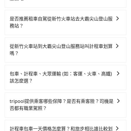
若要從新竹火車站搭高鐵前往大霸尖山登山服務站，高
鐵省錢、省時、轉車麻煩！從最早07:02一直到23:32，
是否推薦租車自駕從新竹火車站去大霸尖山登山服
新竹-苗栗一天最多有30班次高鐵可搭乘。假設從新竹火
務站？
車站 (新竹市東區) 前往最靠近的新竹高鐵站，叫一輛計
如果你有台灣駕照且對自己駕駛技術有信心，且在車上
程車花費約400元、車程約26分鐘。抵達高鐵站後，步
時不需要閉目養神（因為要自己開車），最重要的是你
行進站、現場購票並於月台排隊的時間約15分鐘，再乘
從新竹火車站到大霸尖山登山服務站叫計程車划算
當天就要來回，那在新竹路邊可隨租隨借的iRent應該是
坐10~12分鐘（平均10分）的高鐵從新竹站前往苗栗高
嗎？
你最便宜選擇。註冊完iRent的app後，可以每小時
鐵站，每人票價140元，再用5分鐘出站、等待車站前排
如選擇小黃直達，在新竹可以透過app叫車的有55688台
$115~205承租小轎車，每公里再額外加收$3.2，從新竹
班的計程車，搭上小黃後約花36分鐘、車費900元後，
灣大車隊、Uber、Line Taxi、Yoxi等，如果在路邊攔不
火車站到大霸尖山登山服務站的花費預估為
抵達大霸尖山登山服務站 (苗栗縣泰安鄉) 的目的地。全
包車、計程車、大眾運輸 (如：客運、火車、高鐵)
到車，也可考慮打電話至新竹火車站附近的計程車隊，
$1,300~1,850（金額差異來自於平假日、車款差異、抵
程加上轉車時間共1小時32分鐘，假設3位同行，高鐵加
該怎麼選？
如金立衛星車隊、東大653計程車、987白牌計程車等叫
達目的地後多久原路返回），雖已將eTag和可能的每小
轉乘之平均每人花費為570元。但如果全程使用tripool
在選擇交通方式時，您可依下列建議的考慮因素做選
車看看。依照里程跳錶計算，價格約為1,895~2,300元
時40元路邊停車費用預估進去，但額外的汽車保險與可
並到府專車接送，則每人平均花費約650元，費時1小時
擇： 預算：不同交通工具價格不同，可先確定您的預
間，若改選tripool的專車服務可再更便宜。但如果要考
能的罰單都需自付。再者，和運的iRent只提供最基本的
tripool提供乘客哪些保障？是否有乘客險？司機是
34分鐘。雖然乘坐高鐵的單人車費比專車接送省80元，
算。計程車最貴，而大眾運輸通常較便宜。 行程：需多
慮到回程，苗栗縣僅有合法計程車約380輛，數量約為新
車型，如Toyota Yaris、Prius C、Vios這類乘坐體驗較
否都有職業駕照？
且同時省下了2分鐘的交通時間，但如果你有大大小小的
點停留的行程建議可選可客製化行程的包車，如果時間
竹市的50%、密度僅雙北的0.5%，其叫車的難度是雙北
差的車款，如果人數超過四位，更是沒有較大的七人座
行李、隨行有行動不便的長輩、又或者擔心下雨天在轉
旅步提供最高500萬的乘客險，且只接受通過旅步嚴格審
比較寬鬆且不介意耗時轉乘可選大眾運輸或較貴的計程
市的190倍。雖然新竹火車站到大霸尖山登山服務站的跳
或九人座可供選擇，而且無人租車最令人詬病的就是車
乘時被淋得落湯雞，那多花一點錢預約專車接送服務，
查，符合職業駕駛資格的司機入隊服務，所提供之車輛
車。 旅行人數：人數多時包車較方便舒適且每個人攤提
表小黃可能較為便宜，但仍有臨時攔不到車以及計程車
計程車包車一天價格怎麼算？和旅步相比誰比較划
況，打開車門才發現仍有上一組乘客遺留的垃圾或者撞
能替你省下不少麻煩。再者，如人數更多，預約tripool