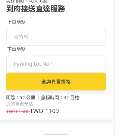
現在預訂，明天出發
到府接送直達服務
上車地點
下車地點
查詢真實價格
距離
：
52 公里
｜
旅程時間
：
42 分鐘
您的車資預估
TWD
1109
TWD
1600