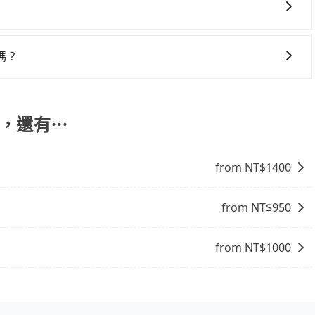
訂車前先向客服詢問是否有相應的司機可配合，以避免後續爭
您自行決定。不過，建議可事先詢問司機是否接受。」
，提供最新的「先享受後付款」消費金融服務。只需提供手機號
的14天內前往便利商店或ATM繳費即可。
嗎？
司機服務的認可，您也可以根據司機的服務質量決定是否再多
.1，還有⋯
from NT$
1400
from NT$
950
from NT$
1000