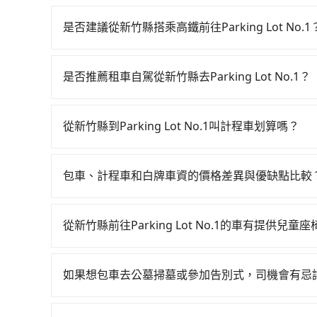
是否建議從新竹縣搭乘高鐵前往Parking Lot No.1
從新竹搭高鐵去Parking Lot No.1絕非最
竹-桃園雖然一天最多時有63班車次，從最早06:3
是否推薦租車自駕從新竹縣去Parking Lot No.1？
案。假設從新竹縣竹北市步行或搭乘公車前往新竹
如果你有台灣駕照且對自己駕駛技術有信心，且需
列車的到來，大概又過了15分鐘，再乘坐10~12
邊可隨租隨借的iRent應該是你最便宜選擇。註冊完iR
130元，再用5分鐘出站、等待車站前排班的計程車，搭
從新竹縣到Parking Lot No.1叫計程車划算嗎？
再額外加收$3.2，從新竹縣（竹北市）到Parking L
No.1 (桃園市大園區) 的目的地。全程加上轉車
如選擇小黃直達，在新竹可以透過app叫車的有55688台
日、車款差異、抵達目的地後多久原路返回），雖已
元。不過新竹縣領有合法執照的計程車僅有700多輛
到車，也可考慮打電話至附近的計程車隊，如銓順交
外的汽車保險與可能的罰單都需自付。再者，和運的iRent
難度是雙北大城市的80倍。但如果全程使用tripo
包車、計程車和白牌車資的價格差異與優缺點比較
計算，價格約為1,370~1,600元間，若改選tr
Vios這類乘坐體驗較差的車款，如果人數超過四
擇搭乘高鐵而不預約包車，不僅每人至少額外負擔
包車、計程車或白牌車。主要價格差異和優缺點如下
叫車，那要注意新竹縣僅有合法計程車約730輛，計
令人詬病的就是車況，打開車門才發現仍有上一組
馬上來預約tripool！如果你是三人以下要乘車，也
地點上車較客製化。此外，司機還會提供各種旅遊建
台北或新北的80倍之多。綜合以上，無論在價格或服務品質上
像在開樂透一樣。另外，偶爾也會遇到明明已經預
從新竹縣前往Parking Lot No.1的車有提供兒
用。
優點是24小時隨叫隨到，價格按錶計費，但若遇交通
最佳選擇。
偏找不到停車位，對於急著用車或者要載其他乘客
台灣法律有規定，無論年紀大小，所有乘客乘車時
車：優點是價格相對較低，有的還可喊價。但安全
便，但實際使用時還是有其區域的限制，實際可停
全帶，則需使用嬰兒/兒童座椅或輔以增高墊。如有幼
無法申訴退費。
如果想包車去公墓掃墓或參加告別式，司機會有忌
行李時，就顯得非常不便。
租用適合1~4歲的兒童汽車座椅或4歲以上的增高
如果您需要包車前往公墓掃墓或參加告別式，一般
認庫存再行租用，每個300元。當然，更鼓勵父母