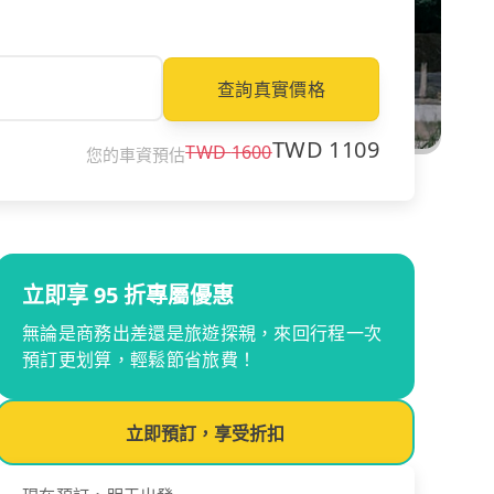
查詢真實價格
TWD
1109
TWD
1600
您的車資預估
立即享 95 折專屬優惠
無論是商務出差還是旅遊探親，來回行程一次
預訂更划算，輕鬆節省旅費！
立即預訂，享受折扣