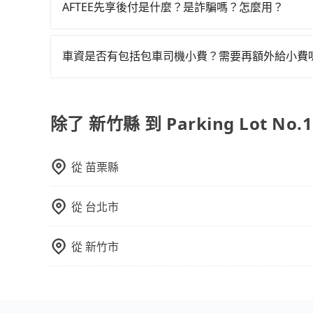
需要載運骨灰罈或在車上進行法事等作業，建議在
AFTEE先享後付是什麼？是詐騙嗎？怎麼用？
議。此外，是否需要給司機紅包或小費，則可以由
AFTEE是日本市佔率最高的BNPL金流營運公司
碼即可完成即時的信用審查，費用還可於訂單成立後
車資是否有包括包車司機小費？需要再額外給小費
目前車資內已經包車司機小費，但因司機小費是對
給予司機小費。
除了 新竹縣 到 Parking Lot No
從
苗栗縣
從
台北市
從
新竹市