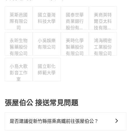
萊斯邑國
國立臺灣
國泰世華
美商英特
際有限公
科技大學
商業銀行
爾亞太科
司
股份有限
技有限公
公司
司
永昕生物
小吳娛樂
美時化學
鴻海精密
醫藥股份
有限公司
製藥股份
工業股份
有限公司
有限公司
有限公司
小島大歌
國立彰化
影音工作
師範大學
室
張屋伯公 接送常見問題
是否建議從新竹縣搭乘高鐵前往張屋伯公？