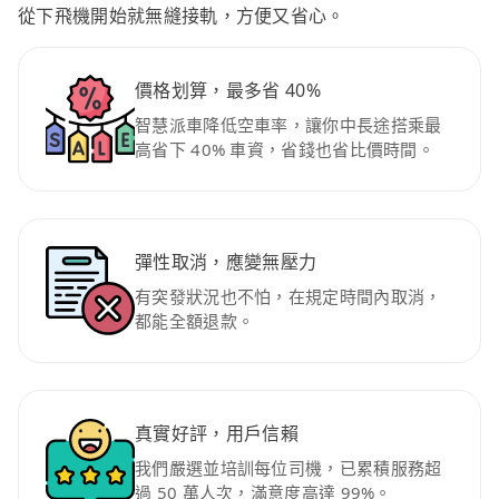
從下飛機開始就無縫接軌，方便又省心。
價格划算，最多省 40%
智慧派車降低空車率，讓你中長途搭乘最
高省下 40% 車資，省錢也省比價時間。
彈性取消，應變無壓力
有突發狀況也不怕，在規定時間內取消，
都能全額退款。
真實好評，用戶信賴
我們嚴選並培訓每位司機，已累積服務超
過 50 萬人次，滿意度高達 99%。