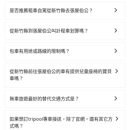
若要從新竹縣搭高鐵前往張屋伯公，高鐵省時、較貴，
且難叫計程車前往高鐵站！從最早07:02一直到22:17，
是否推薦租車自駕從新竹縣去張屋伯公？
新竹-左營一天最多有47班次高鐵可搭乘。假設從新竹縣
如果你有台灣駕照且對自己駕駛技術有信心，且在車上
新豐鄉前往最靠近的新竹高鐵站，叫一輛計程車花費約
時不需要閉目養神（因為要自己開車），最重要的是你
500元、車程約35分鐘。抵達高鐵站後，步行進站、現
從新竹縣到張屋伯公叫計程車划算嗎？
當天就要來回，那在新竹路邊可隨租隨借的iRent應該是
場購票並於月台排隊的時間約15分鐘，再乘坐83~98分
如選擇小黃直達，在新竹可以透過app叫車的有55688台
你最便宜選擇。註冊完iRent的app後，可以每小時
鐘（平均88分）的高鐵從新竹站前往左營高鐵站，每人
灣大車隊、Uber、Line Taxi、Yoxi等，如果在路邊攔不
$115~205承租小轎車，每公里再額外加收$3.2，從新竹
票價1,200元，再用10分鐘出站、等待車站前排班的計程
包車有用途或路線的限制嗎？
到車，也可考慮打電話至附近的計程車隊，如西北汽車
縣（新豐鄉）到張屋伯公的花費預估為
車，搭上小黃後約花50分鐘、車費900元後，抵達張屋
不管是從新竹縣前往張屋伯公或是全台灣任何地方，只
行、新豐259計程車、新豐99計程車等叫車看看。依照
$3,950~4,650（金額差異來自於平假日、車款差異、抵
伯公 (屏東縣萬巒鄉) 的目的地。全程加上轉車時間共3小
要是長途交通且途中遵守台灣法律，無論是清明掃墓、
里程跳錶計算，價格約為8,095~9,700元間，但如改預約
達目的地後多久原路返回），雖已將eTag和可能的每小
從新竹縣前往張屋伯公的車有提供兒童座椅的寶貝
時15分鐘，假設4位同行，高鐵加轉乘之平均每人花費為
包車旅遊、參加喜宴/喪禮、就醫回診、登山露營、學生
tripool可省高達$3,800。但如果你無法提前預約，或偏
時40元路邊停車費用預估進去，但額外的汽車保險與可
車嗎？
1,550元。不過新竹縣領有合法執照的計程車僅有700多
搬家、投票返鄉、商務出差、貴賓來訪、寵物檢疫、預
好臨時叫車，那要注意新竹縣僅有合法計程車約730輛，
能的罰單都需自付。再者，和運的iRent只提供最基本的
輛，計程車的密度為雙北的1.3%，換句話說，臨時要叫
台灣法律有規定，無論年紀大小，所有乘客乘車時均需
約叫車、機場接送、定期洗腎、包月上下班，或者任何
計程車密度為雙北的1.3%，也就是說要臨時叫到小黃的
車型，如Toyota Yaris、Prius C、Vios這類乘坐體驗較
小黃的難度是雙北大城市的80倍。但如果全程使用
繫好安全帶，如四歲以下或身高不足的幼童無法正常綁
跨縣市接送的需求，tripool都能滿足你。乘車前一天下
難度是台北或新北的80倍之多。如果當天或隔天也要原
無車旅遊最好的替代交通方式是？
差的車款，如果人數超過四位，更是沒有較大的七人座
tripool並到府專車接送，則每人平均花費約1,470元，
安全帶，則需使用嬰兒/兒童座椅或輔以增高墊。如有幼
午五點以前完成預約，隔天保證出車。如需公司報帳打
路返回，張屋伯公所在的屏東縣的計程車更難叫，該縣
或九人座可供選擇，而且無人租車最令人詬病的就是車
費時3小時25分鐘。長距離移動確實搭乘高鐵可以比坐車
如果您沒有車，想要出門旅遊，最好的替代交通方式要
童同行，在預訂tripool的寶貝車時，可以直接在網站勾
統編，在結帳時可以受理，並於乘車後一週內寄出電子
市僅有約368輛計程車，建議事先做好規劃。綜合以上，
況，打開車門才發現仍有上一組乘客遺留的垃圾或者撞
快10分鐘，但卻要額外支出約320元的交通費，所以對
看您旅遊的目的地而定。您可以善用大眾運輸，例如：
選租用適合1~4歲的兒童汽車座椅或4歲以上的增高墊，
收據。
如果想訂tripool專車接送，除了官網，還有其它方
無論在價格或服務品質上，tripool都是你從新竹縣到張
凹的車門仍未被修理，每一次租車都好像在開樂透一
於不是這麼趕時間的人來說，預約tripool還是比較划算
公車、捷運、客運等，或者考慮租車。如果您想要更便
如有新生兒需要0~1歲的嬰兒後向汽座，可先向客服人員
式嗎？
屋伯公的最佳選擇。
樣。另外，偶爾也會遇到明明已經預約了時間但上一位
的。如果你是三人以下要乘車，也可參考tripool的拼車