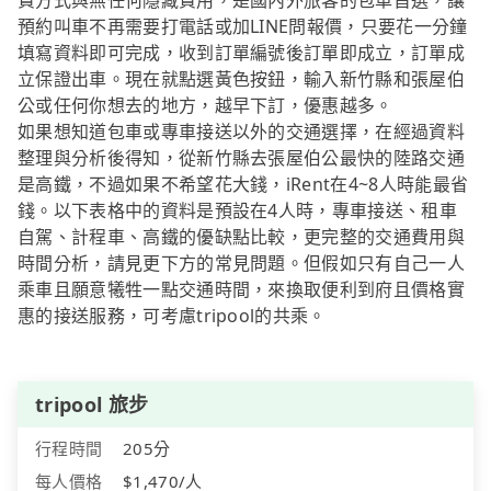
費方式與無任何隱藏費用，是國內外旅客的包車首選，讓
預約叫車不再需要打電話或加LINE問報價，只要花一分鐘
填寫資料即可完成，收到訂單編號後訂單即成立，訂單成
立保證出車。現在就點選黃色按鈕，輸入新竹縣和張屋伯
公或任何你想去的地方，越早下訂，優惠越多。
如果想知道包車或專車接送以外的交通選擇，在經過資料
整理與分析後得知，從新竹縣去張屋伯公最快的陸路交通
是高鐵，不過如果不希望花大錢，iRent在4~8人時能最省
錢。以下表格中的資料是預設在4人時，專車接送、租車
自駕、計程車、高鐵的優缺點比較，更完整的交通費用與
時間分析，請見更下方的常見問題。但假如只有自己一人
乘車且願意犧牲一點交通時間，來換取便利到府且價格實
惠的接送服務，可考慮tripool的共乘。
tripool 旅步
行程時間
205分
每人價格
$1,470/人