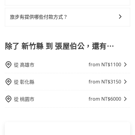
利的出行方式，您也可以選擇使用像是旅步提供的包車
確認庫存再行租用，每個300元。當然，更鼓勵父母自行
用戶卻遲遲尚未歸還，又或者要還車時卻偏偏找不到停
共乘服務，最多可再節省50%的交通費用。
有的！想預定行程，除了可以上tripool官網一鍵查價下
服務，由專人到府接送，讓您更加輕鬆自在。
攜帶汽車座椅，不僅家中小寶貝坐的舒適習慣。
車位，對於急著用車或者要載其他乘客的人來說就有不
單，且絕無隱藏費用，若您是安卓系統手機還能下載app
旅步有提供哪些付款方式？
小的風險。最後，雖然路邊隨租隨還看似方便，但實際
預定。(ios系統近期即將上線，敬請期待！)
使用時還是有其區域的限制，實際可停靠的地點與你的
目前提供信用卡 (VISA/MasterCard/JCB)、簽帳卡 (金融
上下車地點仍有段距離，在遇到下雨天或者載行李時，
信用卡)、先享後付的AFTEE，您可以在訂單確認後的14
就顯得非常不便。
天內完成付款即可。
除了 新竹縣 到 張屋伯公，還有⋯
from NT$
1100
從
高雄市
from NT$
3150
從
彰化縣
from NT$
6000
從
桃園市